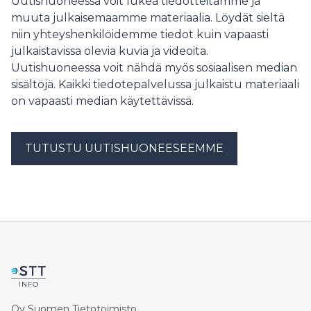
Uutishuoneessa voit lukea tiedotteitamme ja
muuta julkaisemaamme materiaalia. Löydät sieltä
niin yhteyshenkilöidemme tiedot kuin vapaasti
julkaistavissa olevia kuvia ja videoita.
Uutishuoneessa voit nähdä myös sosiaalisen median
sisältöjä. Kaikki tiedotepalvelussa julkaistu materiaali
on vapaasti median käytettävissä.
TUTUSTU UUTISHUONEESEEMME
Oy Suomen Tietotoimisto