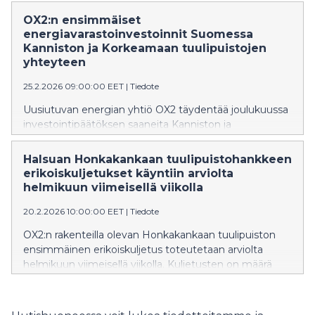
total effekt på 235 MW (470 MWh) (Battery Energy
Storage System, BESS).
OX2:n ensimmäiset
energiavarastoinvestoinnit Suomessa
Kanniston ja Korkeamaan tuulipuistojen
yhteyteen
25.2.2026 09:00:00 EET
|
Tiedote
Uusiutuvan energian yhtiö OX2 täydentää joulukuussa
investointipäätöksen saaneita Kanniston ja
Korkeamaan tuulivoimahankkeitaan yhteisteholtaan
235 MW:n (470 MWh) energiavarastoilla (Battery
Halsuan Honkakankaan tuulipuistohankkeen
Energy Storage System, BESS).
erikoiskuljetukset käyntiin arviolta
helmikuun viimeisellä viikolla
20.2.2026 10:00:00 EET
|
Tiedote
OX2:n rakenteilla olevan Honkakankaan tuulipuiston
ensimmäinen erikoiskuljetus toteutetaan arviolta
helmikuun viimeisellä viikolla. Kuljetusten on määrä
jatkua maaliskuun puolivälissä. Kaikki
tuulivoimahankkeen osat kuljetetaan Halsualle
Kokkolan satamasta.