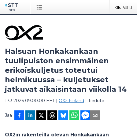
KIRJAUDU
Halsuan Honkakankaan
tuulipuiston ensimmäinen
erikoiskuljetus toteutui
helmikuussa – kuljetukset
jatkuvat aikaisintaan viikolla 14
17.3.2026 09:00:00 EET
|
OX2 Finland
|
Tiedote
Jaa
OX2:n rakenteilla olevan Honkakankaan