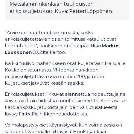
Metsälamminkankaan tuulipuiston
erikoiskuljetukset. Kuva: Petteri Löppönen.
”Arvio on muuttunut aiemmasta, koska
erikoiskuljetettavien osien toimitusaikataulut ovat
tarkentuneet”, hankkeen projektipäällikkö
Markus
Luukkonen
OX2:lta kertoo.
Kaikki tuulivoimahankkeen osat kuljetetaan Halsualle
Kokkolan satamasta. Yhteensä hankkeen
erikoiskuljetettavia osia on noin 200, ja niiden
kuljetukset jatkuvat kesään saakka.
Erikoiskuljetukset liikkuvat alennettua nopeutta, ja ne
voivat ajoittain hidastaa muuta liikennettä. Ajantasaisin
tieto erikoiskuljetuksista ja niiden vaikutusalueesta
löytyy Fintrafficin liikennetiedotteista.
Voimalapystytykset käynnistyvät, kun voimalaosia on
saapunut työmaalle riittävästi. Honkakankaan