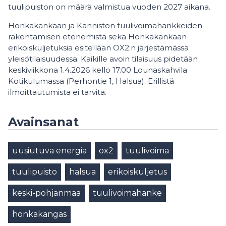
tuulipuiston on määrä valmistua vuoden 2027 aikana.
Honkakankaan ja Kanniston tuulivoimahankkeiden
rakentamisen etenemistä sekä Honkakankaan
erikoiskuljetuksia esitellään OX2:n järjestämässä
yleisötilaisuudessa. Kaikille avoin tilaisuus pidetään
keskiviikkona 1.4.2026 kello 17.00 Lounaskahvila
Kotikulumassa (Perhontie 1, Halsua). Erillistä
ilmoittautumista ei tarvita.
Avainsanat
uusiutuva energia
ox2
tuulivoima
tuulipuisto
halsua
erikoiskuljetus
keski-pohjanmaa
tuulivoimahanke
honkakangas