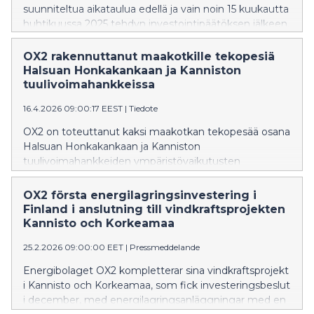
suunniteltua aikataulua edellä ja vain noin 15 kuukautta
huhtikuussa 2025 tehdyn investointipäätöksen jälkeen.
OX2 rakennuttanut maakotkille tekopesiä
Halsuan Honkakankaan ja Kanniston
tuulivoimahankkeissa
16.4.2026 09:00:17 EEST
|
Tiedote
OX2 on toteuttanut kaksi maakotkan tekopesää osana
Halsuan Honkakankaan ja Kanniston
tuulivoimahankkeiden ympäristövaikutusten
lieventämistoimia.
OX2 första energilagringsinvestering i
Finland i anslutning till vindkraftsprojekten
Kannisto och Korkeamaa
25.2.2026 09:00:00 EET
|
Pressmeddelande
Energibolaget OX2 kompletterar sina vindkraftsprojekt
i Kannisto och Korkeamaa, som fick investeringsbeslut
i december, med energilagringsanläggningar med en