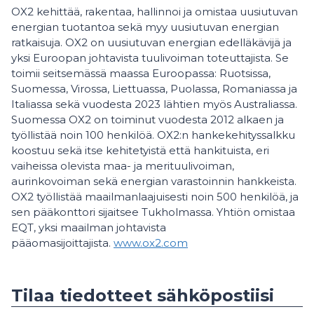
OX2 kehittää, rakentaa, hallinnoi ja omistaa uusiutuvan
energian tuotantoa sekä myy uusiutuvan energian
ratkaisuja. OX2 on uusiutuvan energian edelläkävijä ja
yksi Euroopan johtavista tuulivoiman toteuttajista. Se
toimii seitsemässä maassa Euroopassa: Ruotsissa,
Suomessa, Virossa, Liettuassa, Puolassa, Romaniassa ja
Italiassa sekä vuodesta 2023 lähtien myös Australiassa.
Suomessa OX2 on toiminut vuodesta 2012 alkaen ja
työllistää noin 100 henkilöä. OX2:n hankekehityssalkku
koostuu sekä itse kehitetyistä että hankituista, eri
vaiheissa olevista maa- ja merituulivoiman,
aurinkovoiman sekä energian varastoinnin hankkeista.
OX2 työllistää maailmanlaajuisesti noin 500 henkilöä, ja
sen pääkonttori sijaitsee Tukholmassa. Yhtiön omistaa
EQT, yksi maailman johtavista
pääomasijoittajista.
www.ox2.com
Tilaa tiedotteet sähköpostiisi