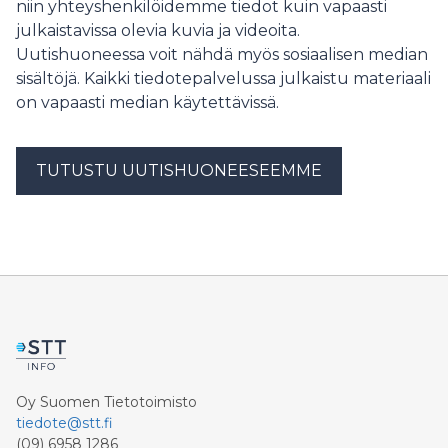
niin yhteyshenkilöidemme tiedot kuin vapaasti
normaalikoulu Turusta.
julkaistavissa olevia kuvia ja videoita.
Uutishuoneessa voit nähdä myös sosiaalisen median
sisältöjä. Kaikki tiedotepalvelussa julkaistu materiaali
on vapaasti median käytettävissä.
TUTUSTU UUTISHUONEESEEMME
Oy Suomen Tietotoimisto
tiedote@stt.fi
(09) 6958 1286