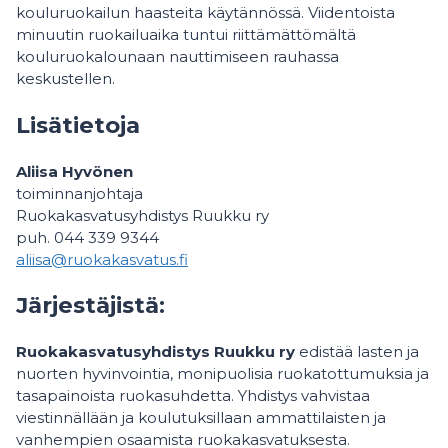
kouluruokailun haasteita käytännössä. Viidentoista
minuutin ruokailuaika tuntui riittämättömältä
kouluruokalounaan nauttimiseen rauhassa
keskustellen.
Lisätietoja
Aliisa Hyvönen
toiminnanjohtaja
Ruokakasvatusyhdistys Ruukku ry
puh. 044 339 9344
aliisa@ruokakasvatus.fi
Järjestäjistä:
Ruokakasvatusyhdistys Ruukku ry
edistää lasten ja
nuorten hyvinvointia, monipuolisia ruokatottumuksia ja
tasapainoista ruokasuhdetta. Yhdistys vahvistaa
viestinnällään ja koulutuksillaan ammattilaisten ja
vanhempien osaamista ruokakasvatuksesta.