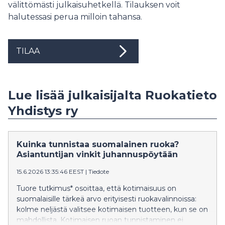
välittömästi julkaisuhetkellä. Tilauksen voit
halutessasi perua milloin tahansa.
TILAA
Lue lisää julkaisijalta Ruokatieto
Yhdistys ry
Kuinka tunnistaa suomalainen ruoka?
Asiantuntijan vinkit juhannuspöytään
15.6.2026 13:35:46 EEST
|
Tiedote
Tuore tutkimus* osoittaa, että kotimaisuus on
suomalaisille tärkeä arvo erityisesti ruokavalinnoissa:
kolme neljästä valitsee kotimaisen tuotteen, kun se on
mahdollista. Kotimaisen ruoan tunnistaminen ei