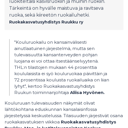
luokiteltaisi kasvisruokiin ja muihin ruokiin.
Tärkeintä on hyvälle maistuva ja ravitseva
ruoka, sekä kiireetön ruokailuhetki.
Ruokakasvatusyhdistys Ruukku ry
"Kouluruokailu on kansainvälisesti
ainutlaatuinen järjestelmä, mutta sen
tulevaisuutta kansanterveyden pohjan
luojana ei voi ottaa itsestäänselvyytenä.
THL:n tilastojen mukaan 44 prosenttia
koululaisista ei syö kouluruokaa päivittäin ja
72 prosentissa kouluista ruokailuaika on liian
lyhyt", kertoo Ruokakasvastusyhdistys
Ruukun toiminnanjohtaja
Aliisa Hyvönen.
Kouluruuan tulevaisuuden näkymät olivat
lähtökohtana eduskunnan kansalaisinfossa
järjestetyssä keskustelussa. Tilaisuuden järjestivät osana
ruokakasvatuksen viikkoa
Ruokakasvatusyhdistys