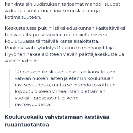
hankintalain uudistuksen tarjoamat mahdollisuudet
vaikuttaa kouluruuan ravitsemuslaatuun ja
kotimaisuuteen.
Keskustelussa puitiin lisäksi eduskunnan käsiteltäväksi
tulevaa ultraprosessoidun ruuan kieltämiseen
kouluruuassa tähtäävää kansalaisaloitetta.
Ruokakasvatusyhdistys Ruukun toiminnanjohtaja
Hyvönen näkee aloitteen vievän päättäjäkeskustelua
väärille raiteille:
“Prosessointikeskustelu osoittaa kansalaisten
vahvan huolen lasten ja etenkin kouluruuan
ravitsevuudesta, mutta se ei johda toivottuun
lopputulokseen virheellisten olettamien
vuoksi – prosessointi ei kerro
ravitsevuudesta.”
Kouluruokailu vahvistamaan kestävää
ruuantuotantoa