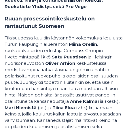
Ruukku, Maa- ja kotitalousnaisten Keskus,
Ruokatieto Yhdistys sekä Pro Vege
.
Ruuan prosessointikeskustelu on
rantautunut Suomeen
Tilaisuudessa kuultiin käytännön kokemuksia kouluista.
Turun kaupungin aluerehtori
Miina Orellin
,
ruokapalveluiden edustaja Compass Groupin
liiketoimintapäällikkö
Satu Puustisen
ja Helsingin
nuorisoneuvoston
Oliver Arhion
keskustelussa
merkittävimpinä ratkaistavina ongelmina nähtiin
polarisoitunut ruokapuhe ja oppilaiden osallisuuden
puute. Juurisyyksi todettiin kuitenkin se, että usein
kouluruuan hankintoja määrittää ainoastaan alhaisin
hinta. Näiden pohjalta järjestäjät usuttivat paneeliin
osallistuneita kansanedustajia
Anne Kalmaria
(kesk.),
Mari Niemistä
(ps.) ja
Tiina Eloa
(vihr.) linjaamaan
keinoja, joilla kouluruokailun laatu ja arvostus saadaan
vahvistumaan. Kansanedustajat mainitsivat keinoina
oppilaiden kuulemisen ja osallistamisen sekä