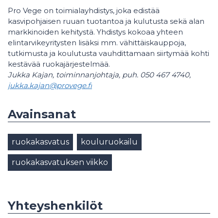
Pro Vege on toimialayhdistys, joka edistää
kasvipohjaisen ruuan tuotantoa ja kulutusta sekä alan
markkinoiden kehitystä. Yhdistys kokoaa yhteen
elintarvikeyritysten lisäksi mm. vähittäiskauppoja,
tutkimusta ja koulutusta vauhdittamaan siirtymää kohti
kestävää ruokajärjestelmää.
Jukka Kajan, toiminnanjohtaja, puh. 050 467 4740,
jukka.kajan@provege.fi
Avainsanat
ruokakasvatus
kouluruokailu
ruokakasvatuksen viikko
Yhteyshenkilöt