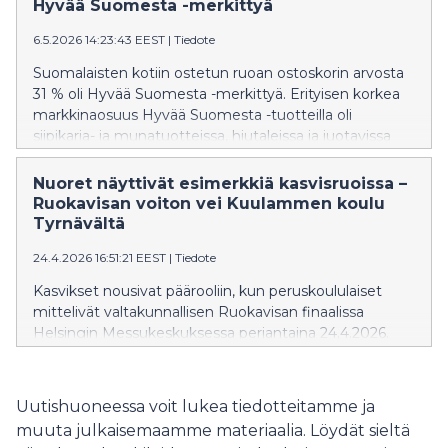
Hyvää Suomesta -merkittyä
6.5.2026 14:23:43 EEST
|
Tiedote
Suomalaisten kotiin ostetun ruoan ostoskorin arvosta
31 % oli Hyvää Suomesta -merkittyä. Erityisen korkea
markkinaosuus Hyvää Suomesta -tuotteilla oli
siipikarja- ja munatuotteissa, hiutaleissa ja juotavissa
maitotuotteissa (sisältäen kasvipohjaiset tuotteet).
Vahvoja tuoteryhmiä olivat myös lihat ja useat
Nuoret näyttivät esimerkkiä kasvisruoissa –
maitotaloustuoteryhmät. (Lähde: Nielsen HomeScan
Ruokavisan voiton vei Kuulammen koulu
2025*)
Tyrnävältä
24.4.2026 16:51:21 EEST
|
Tiedote
Kasvikset nousivat päärooliin, kun peruskoululaiset
mittelivät valtakunnallisen Ruokavisan finaalissa
Helsingin Messukeskuksessa perjantaina 24.4.2026.
Ruokavisan voiton vei Kuulammen koulu, jonka
kasvispainotteinen menu hurmasi tuomariston niin
maullaan kuin kokonaisuudellaan. Ruokavisan 2026
Uutishuoneessa voit lukea tiedotteitamme ja
finaalissa kisasivat lisäksi Elisenvaaran
muuta julkaisemaamme materiaalia. Löydät sieltä
yhtenäiskoulu Pöytyältä ja Turun