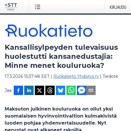
KIRJAUDU
Kansallisylpeyden tulevaisuus
huolestutti kansanedustajia:
Minne menet kouluruoka?
17.3.2026 15:37:48 EET
|
Ruokatieto Yhdistys ry
|
Tiedote
Jaa
Maksuton julkinen kouluruoka on ollut yksi
suomalaisen hyvinvointivaltion kulmakivistä
luoden pohjaa yhdenvertaisuudelle. Nyt
perustat ovat alkaneet rakoilla.