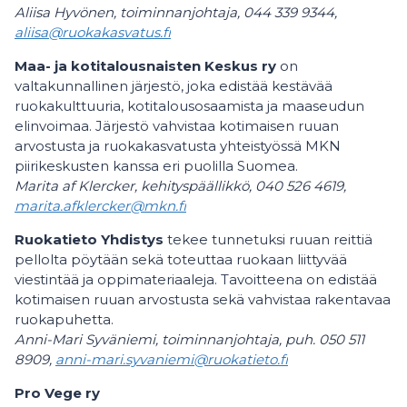
Aliisa Hyvönen, toiminnanjohtaja, 044 339 9344,
aliisa@ruokakasvatus.fi
Maa- ja kotitalousnaisten Keskus ry
on
valtakunnallinen järjestö, joka edistää kestävää
ruokakulttuuria, kotitalousosaamista ja maaseudun
elinvoimaa. Järjestö vahvistaa kotimaisen ruuan
arvostusta ja ruokakasvatusta yhteistyössä MKN
piirikeskusten kanssa eri puolilla Suomea.
Marita af Klercker, kehityspäällikkö, 040 526 4619,
marita.afklercker@mkn.fi
Ruokatieto Yhdistys
tekee tunnetuksi ruuan reittiä
pellolta pöytään sekä toteuttaa ruokaan liittyvää
viestintää ja oppimateriaaleja. Tavoitteena on edistää
kotimaisen ruuan arvostusta sekä vahvistaa rakentavaa
ruokapuhetta.
Anni-Mari Syväniemi, toiminnanjohtaja, puh. 050 511
8909,
anni-mari.syvaniemi@ruokatieto.fi
Pro Vege ry