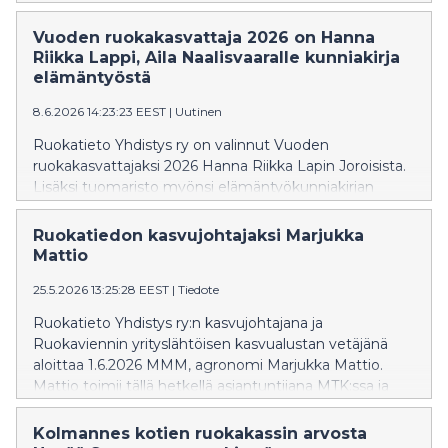
kuitenkaan aina ole helppoa, sillä tuotteen alkuperä
saattaa hämärtyä tuotteen tai brändin suomalaiselta
Vuoden ruokakasvattaja 2026 on Hanna
kuulostavan nimen tai omien pakkausmerkintöjen
Riikka Lappi, Aila Naalisvaaralle kunniakirja
vuoksi.
elämäntyöstä
8.6.2026 14:23:23 EEST
|
Uutinen
Ruokatieto Yhdistys ry on valinnut Vuoden
ruokakasvattajaksi 2026 Hanna Riikka Lapin Joroisista.
Lisäksi tuomaristo myönsi elämäntyökunniakirjan
jyväskyläläiselle Aila Naalisvaaralle hänen merkittävästä
ja pitkäaikaisesta työstään ruokakasvatuksen
Ruokatiedon kasvujohtajaksi Marjukka
kehittäjänä.
Mattio
25.5.2026 13:25:28 EEST
|
Tiedote
Ruokatieto Yhdistys ry:n kasvujohtajana ja
Ruokaviennin yrityslähtöisen kasvualustan vetäjänä
aloittaa 1.6.2026 MMM, agronomi Marjukka Mattio.
Mattio toimii tällä hetkellä asiantuntijana MTK:ssa ja
Maitovaltuuskunnassa.
Kolmannes kotien ruokakassin arvosta