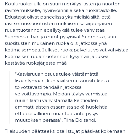
Kouluruokailulla on suuri merkitys lasten ja nuorten
ravitsemukselle, hyvinvoinnille sekä ruokataidoille.
Edustajat olivat paneelissa yksimielisiä siitä, että
ravitsemussuositusten mukaisen kasvipohjaisen
ruuantuotannon edellytyksiä tulee vahvistaa
Suomessa. Työt ja eurot pysyisivät Suomessa, kun
suositusten mukainen ruoka olisi jatkossa yhä
kotimaisempaa. Julkiset ruokapalvelut voivat vahvistaa
kotimaisen ruuantuotannon kysyntää ja tukea
kestävää ruokajärjestelmää.
“Kasvisruuan osuus tulee väistämättä
lisääntymään, kun ravitsemussuosituksista
toivottavasti tehdään jatkossa
velvoittavampia. Meidän täytyy varmistaa
ruuan laatu vahvistamalla keittiöiden
ammattilaisten osaamista sekä huolehtia,
että paikallinen ruuantuotanto pysyy
muutoksen perässä”, Tiina Elo sanoi.
Tilaisuuden päätteeksi osallistujat pääsivät kokemaan