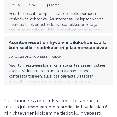
21.7.2026 08:45:00 EEST
|
Tiedote
Asuntomessut Lempäälässä sopii koko perheen
kesäpäivän kohteeksi. Asuntomessuilla lapset voivat
levähtää talokierrosten lomassa, leikkiä, piirrellä ja
osallistua erilaisiin puuhiin. Myös aivan messualueen
vieressä sijaitseva Ideapark tarjoaa runsaasti
täydentävää tekemistä lapsiperheille.
Asuntomessut on hyvä vierailukohde säällä
kuin säällä – sadekaan ei pilaa messupäivää
20.7.2026 08:27:00 EEST
|
Tiedote
Asuntomessuvierailua ei kannata siirtää sääennusteen
vuoksi. Vaikka messualueella liikutaan ulkona
kohteesta toiseen, suuri osa päivästä vietetään
messutalojen ja muiden sisäkohteiden suojassa.
Sateen sattuessa kannattaa siis napata sateenvarjo
mukaan ja suunnata Asuntomessuille Lempäälään
hyvissä ajoin ennen tapahtuman viimeisiä päiviä.
Uutishuoneessa voit lukea tiedotteitamme ja
muuta julkaisemaamme materiaalia. Löydät sieltä
niin yhteyshenkilöidemme tiedot kuin vapaasti