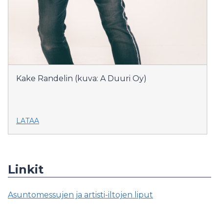
Kake Randelin (kuva: A Duuri Oy)
LATAA
Linkit
Asuntomessujen ja artisti-iltojen liput