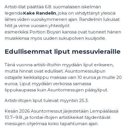
Artisti-illat päättää 6.8. suomalaisen iskelmän
legenda
Kake Randelin
, joka on viihdyttänyt yleisöä
lähes viiden vuosikymmenen ajan. Randelinin lukuisat
hitit ja viime vuosien yhteistyöt
esimerkiksi Portion Boysin kanssa ovat tuoneet hänen
musiikkinsa myös uuden sukupolven kuulijoille.
Edullisemmat liput messuvieraille
Tänä vuonna artisti-iltoihin myydään liput erikseen,
mutta hinnat ovat edulliset. Asuntomessulipun
ostajalle keikkalippu maksaa vain 10 euroa ja muille 20
euroa. Liput myydään verkossa samassa
lippukaupassa kuin Asuntomessujen pääsyliput.
Artisti-iltojen liput tulevat myyntiin 25.3.
Kesän 2026 Asuntomessut järjestetään Lempäälässä
10.7.–9.8., ja torstai-iltojen artistikeikat täydentävät
messujen ohjelmaa koko tapahtuman ajan.