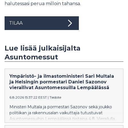
halutessasi perua milloin tahansa.
TILAA
Lue lisää julkaisijalta
Asuntomessut
Ympäristö- ja ilmastoministeri Sari Multala
ja Helsingin pormestari Daniel Sazonov
vierailivat Asuntomessuilla Lempäälässä
6.8.2026 15:37:22 EEST
|
Tiedote
Ministeri Multala ja pormestari Sazonov sekä joukko
politiikan ja rakennusalan vaikuttajia tutustuivat
Asuntomessuihin Lempäälässä tiistaina 4.8. Vierailulla
huomio kiinnittyi erityisesti pientaloasumisen