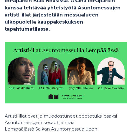
Ideaparkin Bläk Boksissa. Osana Ideaparkin
kanssa tehtävää yhteistyötä Asuntomessujen
artisti-illat järjestetään messualueen
ulkopuolella kauppakeskuksen
tapahtumatilassa.
Artisti-illat ovat jo muodostuneet odotetuksi osaksi
Asuntomessujen kesäohjelmaa.
Lempäälässä Saikan Asuntomessualueen