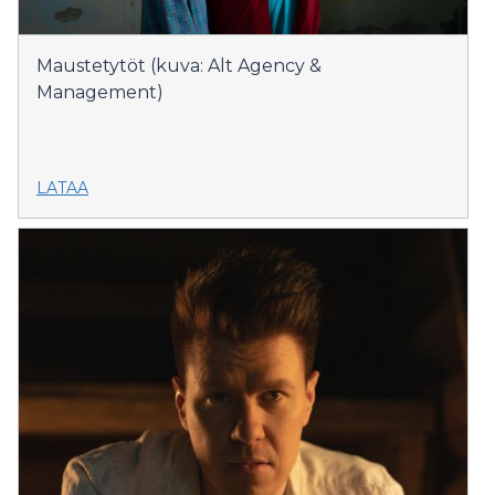
Maustetytöt (kuva: Alt Agency &
Management)
LATAA