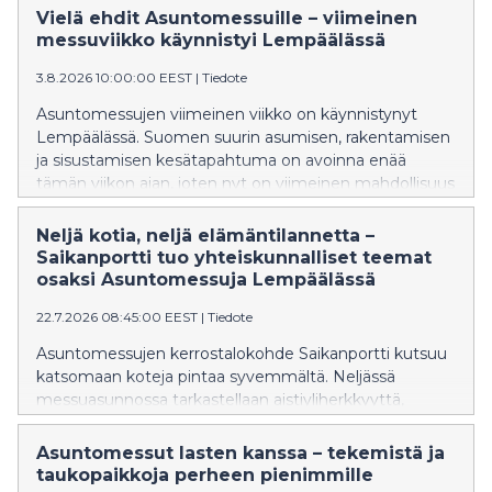
kysyntään, asuinalueiden suunnitteluun ja
Vielä ehdit Asuntomessuille – viimeinen
rakentamisen ilmastoviisaisiin ratkaisuihin.
messuviikko käynnistyi Lempäälässä
Asuntomessut Lempäälässä on avoinna vielä
3.8.2026 10:00:00 EEST
|
Tiedote
sunnuntaihin 9. elokuuta saakka.
Asuntomessujen viimeinen viikko on käynnistynyt
Lempäälässä. Suomen suurin asumisen, rakentamisen
ja sisustamisen kesätapahtuma on avoinna enää
tämän viikon ajan, joten nyt on viimeinen mahdollisuus
tutustua tämän vuoden messukohteisiin ja
ainutlaatuiseen messualueeseen.
Neljä kotia, neljä elämäntilannetta –
Saikanportti tuo yhteiskunnalliset teemat
osaksi Asuntomessuja Lempäälässä
22.7.2026 08:45:00 EEST
|
Tiedote
Asuntomessujen kerrostalokohde Saikanportti kutsuu
katsomaan koteja pintaa syvemmältä. Neljässä
messuasunnossa tarkastellaan aistiyliherkkyyttä,
elämän yllättäviä muutoksia, muistiystävällistä
asumista ja tukiperhetoimintaa sisustuksen keinoin.
Asuntomessut lasten kanssa – tekemistä ja
taukopaikkoja perheen pienimmille