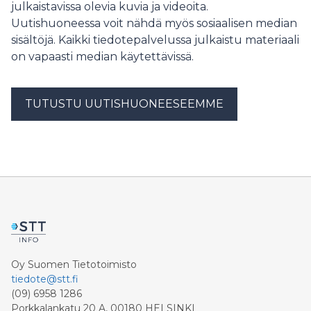
julkaistavissa olevia kuvia ja videoita.
Uutishuoneessa voit nähdä myös sosiaalisen median
sisältöjä. Kaikki tiedotepalvelussa julkaistu materiaali
on vapaasti median käytettävissä.
TUTUSTU UUTISHUONEESEEMME
Oy Suomen Tietotoimisto
tiedote@stt.fi
(09) 6958 1286
Porkkalankatu 20 A, 00180 HELSINKI