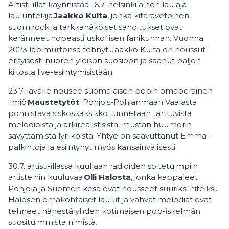
Artisti-illat käynnistää 16.7. helsinkiläinen laulaja-
lauluntekijä
Jaakko Kulta
, jonka kitaravetoinen
suomirock ja tarkkanäköiset sanoitukset ovat
keränneet nopeasti uskollisen fanikunnan. Vuonna
2023 läpimurtonsa tehnyt Jaakko Kulta on noussut
erityisesti nuoren yleisön suosioon ja saanut paljon
kiitosta live-esiintymisistään.
23.7. lavalle nousee suomalaisen popin omaperäinen
ilmiö
Maustetytöt
. Pohjois-Pohjanmaan Vaalasta
ponnistava siskoskaksikko tunnetaan tarttuvista
melodioista ja arkirealistisista, mustan huumorin
sävyttämistä lyriikoista. Yhtye on saavuttanut Emma-
palkintoja ja esiintynyt myös kansainvälisesti.
30.7. artisti-illassa kuullaan radioiden soitetuimpiin
artisteihin kuuluvaa
Olli Halosta
, jonka kappaleet
Pohjola ja Suomen kesä ovat nousseet suuriksi hiteiksi.
Halosen omakohtaiset laulut ja vahvat melodiat ovat
tehneet hänestä yhden kotimaisen pop-iskelmän
suosituimmista nimistä.