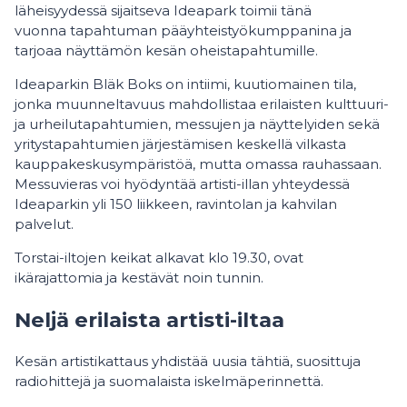
läheisyydessä sijaitseva Ideapark toimii tänä
vuonna tapahtuman pääyhteistyökumppanina ja
tarjoaa näyttämön kesän oheistapahtumille.
Ideaparkin Bläk Boks on intiimi, kuutiomainen tila,
jonka muunneltavuus mahdollistaa erilaisten kulttuuri-
ja urheilutapahtumien, messujen ja näyttelyiden sekä
yritystapahtumien järjestämisen keskellä vilkasta
kauppakeskusympäristöä, mutta omassa rauhassaan.
Messuvieras voi hyödyntää artisti-illan yhteydessä
Ideaparkin yli 150 liikkeen, ravintolan ja kahvilan
palvelut.
Torstai-iltojen keikat alkavat klo 19.30, ovat
ikärajattomia ja kestävät noin tunnin.
Neljä erilaista artisti-iltaa
Kesän artistikattaus yhdistää uusia tähtiä, suosittuja
radiohittejä ja suomalaista iskelmäperinnettä.