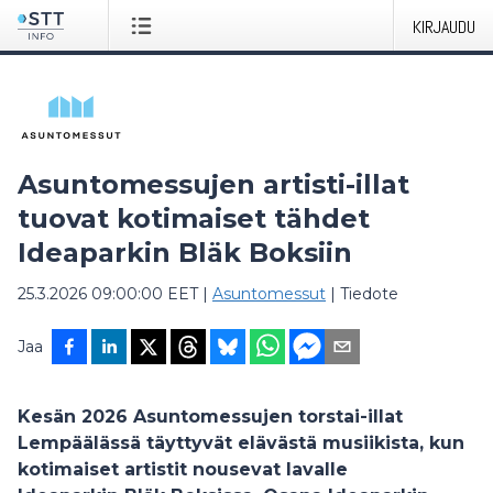
KIRJAUDU
Asuntomessujen artisti-illat
tuovat kotimaiset tähdet
Ideaparkin Bläk Boksiin
25.3.2026 09:00:00 EET
|
Asuntomessut
|
Tiedote
Jaa
Kesän 2026 Asuntomessujen torstai-illat
Lempäälässä täyttyvät elävästä musiikista, kun
kotimaiset artistit nousevat lavalle