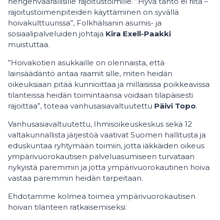
hengenvaarallisille rajoitustoimille. ”Hyvä tahto ei riitä –
rajoitustoimenpiteiden käyttäminen on syvällä
hoivakulttuurissa”, Folkhälsanin asumis- ja
sosiaalipalveluiden johtaja
Kira Exell-Paakki
muistuttaa.
”Hoivakotien asukkaille on olennaista, että
lainsäädäntö antaa raamit sille, miten heidän
oikeuksiaan pitää kunnioittaa ja millaisissa poikkeavissa
tilanteissa heidän toimintaansa voidaan tilapäisesti
rajoittaa”, toteaa vanhusasiavaltuutettu
Päivi Topo
.
Vanhusasiavaltuutettu, Ihmisoikeuskeskus sekä 12
valtakunnallista järjestöä vaativat Suomen hallitusta ja
eduskuntaa ryhtymään toimiin, jotta iäkkäiden oikeus
ympärivuorokautisen palveluasumiseen turvataan
nykyistä paremmin ja jotta ympärivuorokautinen hoiva
vastaa paremmin heidän tarpeitaan.
Ehdotamme kolmea toimea ympärivuorokautisen
hoivan tilanteen ratkaisemiseksi: