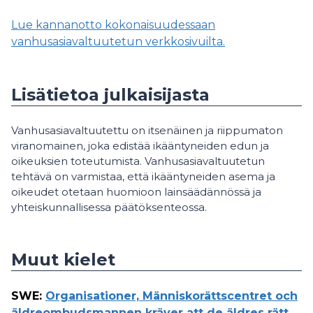
Lue kannanotto kokonaisuudessaan
vanhusasiavaltuutetun verkkosivuilta.
Lisätietoa julkaisijasta
Vanhusasiavaltuutettu on itsenäinen ja riippumaton
viranomainen, joka edistää ikääntyneiden edun ja
oikeuksien toteutumista. Vanhusasiavaltuutetun
tehtävä on varmistaa, että ikääntyneiden asema ja
oikeudet otetaan huomioon lainsäädännössä ja
yhteiskunnallisessa päätöksenteossa.
Muut kielet
SWE
:
Organisationer, Människorättscentret och
äldreombudsmannen kräver att de äldres rätt