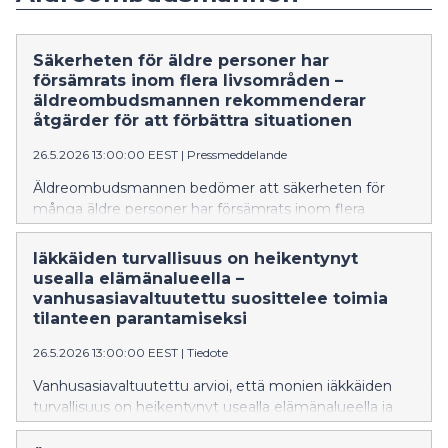
Säkerheten för äldre personer har
försämrats inom flera livsområden –
äldreombudsmannen rekommenderar
åtgärder för att förbättra situationen
26.5.2026 13:00:00 EEST
|
Pressmeddelande
Äldreombudsmannen bedömer att säkerheten för
många äldre personer har försämrats inom flera
livsområden och rekommenderar åtgärder för att
förbättra situationen. Ombudsmannen betonar också
Iäkkäiden turvallisuus on heikentynyt
att de äldres viktiga roll i att bygga upp och garantera
usealla elämänalueella –
den samhälleliga säkerheten borde identifieras bättre
vanhusasiavaltuutettu suosittelee toimia
än i nuläget. Äldreombudsmannen behandlar
tilanteen parantamiseksi
säkerheten för äldre i sin årsberättelse till statsrådet
26.5.2026 13:00:00 EEST
|
Tiedote
som publicerats idag.
Vanhusasiavaltuutettu arvioi, että monien iäkkäiden
turvallisuus on heikentynyt usealla elämänalueella ja
suosittelee toimia tilanteen parantamiseksi.