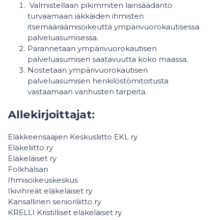
Valmistellaan pikimmiten lainsäädäntö
turvaamaan iäkkäiden ihmisten
itsemääräämisoikeutta ympärivuorokautisessa
palveluasumisessa.
Parannetaan ympärivuorokautisen
palveluasumisen saatavuutta koko maassa.
Nostetaan ympärivuorokautisen
palveluasumisen henkilöstömitoitusta
vastaamaan vanhusten tarpeita.
Allekirjoittajat:
Eläkkeensaajien Keskusliitto EKL ry
Eläkeliitto ry
Eläkeläiset ry
Folkhälsan
Ihmisoikeuskeskus
Ikivihreät eläkeläiset ry
Kansallinen senioriliitto ry
KRELLI Kristilliset eläkeläiset ry