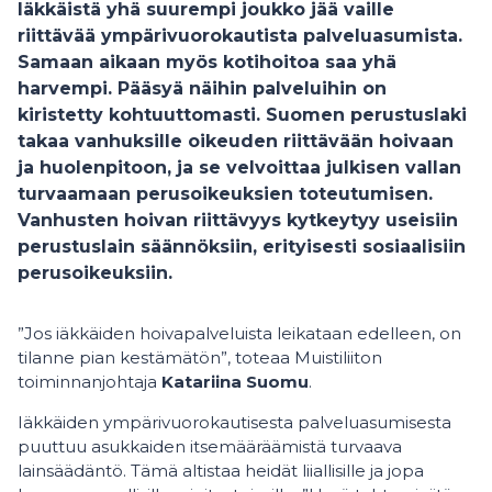
Iäkkäistä yhä suurempi joukko jää vaille
riittävää ympärivuorokautista palveluasumista.
Samaan aikaan myös kotihoitoa saa yhä
harvempi. Pääsyä näihin palveluihin on
kiristetty kohtuuttomasti. Suomen perustuslaki
takaa vanhuksille oikeuden riittävään hoivaan
ja huolenpitoon, ja se velvoittaa julkisen vallan
turvaamaan perusoikeuksien toteutumisen.
Vanhusten hoivan riittävyys kytkeytyy useisiin
perustuslain säännöksiin, erityisesti sosiaalisiin
perusoikeuksiin.
”Jos iäkkäiden hoivapalveluista leikataan edelleen, on
tilanne pian kestämätön”, toteaa Muistiliiton
toiminnanjohtaja
Katariina Suomu
.
Iäkkäiden ympärivuorokautisesta palveluasumisesta
puuttuu asukkaiden itsemääräämistä turvaava
lainsäädäntö. Tämä altistaa heidät liiallisille ja jopa