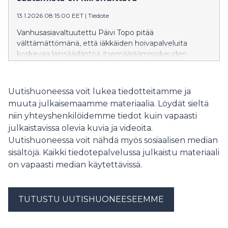
julkaisemissaan suosituksissa.
13.1.2026 08:15:00 EET
|
Tiedote
Vanhusasiavaltuutettu Päivi Topo pitää
välttämättömänä, että iäkkäiden hoivapalveluita
koskevaa lainsäädäntöä itsemääräämisoikeuden
edistämisestä ja rajoittamistoimien käytöstä
kiirehditään. Lainsäädännön puuttumisen vuoksi
iäkkäiden hoivapalveluilla ei ole yhtenäisiä ja turvallisia
Uutishuoneessa voit lukea tiedotteitamme ja
käytäntöjä tilanteisiin, joissa asukkaiden
muuta julkaisemaamme materiaalia. Löydät sieltä
itsemääräämisoikeutta rajoitetaan. Lainsäädännön
niin yhteyshenkilöidemme tiedot kuin vapaasti
puuttuminen altistaa hoivapalvelujen asiakkaat
julkaistavissa olevia kuvia ja videoita.
liialliselle rajoittamiselle ja siitä syntyville vakaville
vaaratilanteille.
Uutishuoneessa voit nähdä myös sosiaalisen median
sisältöjä. Kaikki tiedotepalvelussa julkaistu materiaali
on vapaasti median käytettävissä.
TUTUSTU UUTISHUONEESEEMME