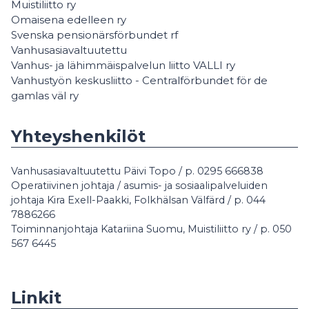
Muistiliitto ry
Omaisena edelleen ry
Svenska pensionärsförbundet rf
Vanhusasiavaltuutettu
Vanhus- ja lähimmäispalvelun liitto VALLI ry
Vanhustyön keskusliitto - Centralförbundet för de
gamlas väl ry
Yhteyshenkilöt
Vanhusasiavaltuutettu Päivi Topo / p. 0295 666838
Operatiivinen johtaja / asumis- ja sosiaalipalveluiden
johtaja Kira Exell-Paakki, Folkhälsan Välfärd / p. 044
7886266
Toiminnanjohtaja Katariina Suomu, Muistiliitto ry / p. 050
567 6445
Linkit