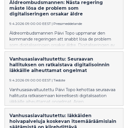
Valtuutettu painottaa myös, että iäkkäiden tärkeä rooli
Äldreombudsmannen: Nästa regering
yhteiskunnallisen turvallisuuden rakentajina ja takaajina
måste lösa de problem som
tulisi tunnistaa nykyistä paremmin.
digitaliseringen orsakar äldre
Vanhusasiavaltuutettu käsittelee iäkkäiden
9.4.2026 09:00:00 EEST
|
Pressmeddelande
turvallisuutta tänään julkaistussa
vuosikertomuksessaan valtioneuvostolle.
Äldreombudsmannen Päivi Topo uppmanar den
kommande regeringen att snabbt lösa de problem
som digitaliseringen orsakar äldre. Digitaliseringen av
vardagen och av kommunikationen med myndigheter
hindrar för närvarande hundratusentals äldre från att
Vanhusasiavaltuutettu: Seuraavan
leva ett självständigt, aktivt och värdefullt liv.
hallituksen on ratkaistava digitalisoinnin
Ombudsmannen lyfter fram problemet i sina
iäkkäille aiheuttamat ongelmat
rekommendationer inför nästa regeringsperiod.
9.4.2026 09:00:00 EEST
|
Tiedote
Vanhusasiavaltuutettu Päivi Topo kehottaa seuraavaa
hallitusta ratkaisemaan kiireellisesti digitalisaation
iäkkäille aiheuttamat ongelmat. Arjen
digitalisoituminen ja digitaalinen viranomaisasiointi
estävät tällä hetkellä satoja tuhansia iäkkäitä elämästä
Vanhusasiavaltuutettu: Iäkkäiden
itsenäistä, aktiivista ja arvokasta elämää. Valtuutettu
hoivapalveluja koskevan itsemääräämislain
nostaa ongelman esiin seuraavalle hallituskaudelle
säätämistä on kiirehdittävä