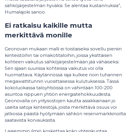
sähköjärjestelmän hyväksi. Se alentaa kustannuksia”,
Humalajoki sanoo.
Ei ratkaisu kaikille mutta
merkittävä monille
Geonovan mukaan malli ei toistaiseksi sovellu pieniin
kiinteistöihin tai omakotitaloihin, joissa yksittäisen
kohteen vaikutus sähköjärjestelmään jää vähäiseksi.
Sen sijaan suurissa kohteissa vaikutus voi olla
huomattava. Käytännössä raja kulkee noin tuhannen
megawattitunnin vuosittaisessa kulutuksessa. Tässä
kokoluokassa taloyhtiöissä on vähintään 100-200
asuntoa riippuen yhtiön energiatehokkuudesta.
Geonovalla on yritysostojen kautta asiakkainaan jo
useita satoja kiinteistöjä, joista merkittävä osuus voi
jatkossa päästä hyötymään sähkön reservimarkkinoilta
saatavista korvauksista.
Laajemmin ilmiö koskettaa koko yhteiskuntaa.