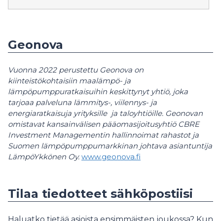
Geonova
Vuonna 2022 perustettu Geonova on
kiinteistökohtaisiin maalämpö- ja
lämpöpumppuratkaisuihin keskittynyt yhtiö, joka
tarjoaa palveluna lämmitys-, viilennys- ja
energiaratkaisuja yrityksille ja taloyhtiöille. Geonovan
omistavat kansainvälisen pääomasijoitusyhtiö CBRE
Investment Managementin hallinnoimat rahastot ja
Suomen lämpöpumppumarkkinan johtava asiantuntija
LämpöYkkönen Oy.
www.geonova.fi
Tilaa tiedotteet sähköpostiisi
Haluatko tietää asioista ensimmäisten joukossa? Kun