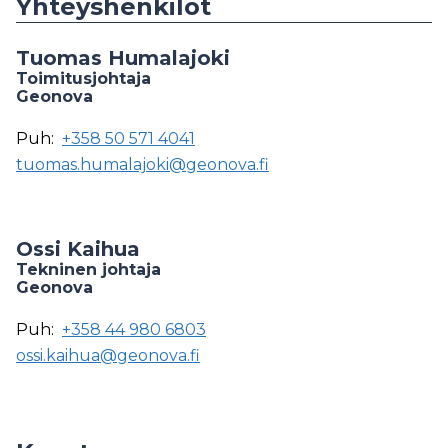
Yhteyshenkilöt
Tuomas Humalajoki
Toimitusjohtaja
Geonova
Puh:
+358 50 571 4041
tuomas.humalajoki@geonova.fi
Ossi Kaihua
Tekninen johtaja
Geonova
Puh:
+358 44 980 6803
ossi.kaihua@geonova.fi