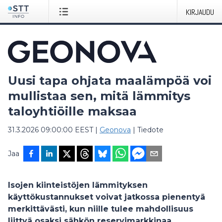
KIRJAUDU
Uusi tapa ohjata maalämpöä voi
mullistaa sen, mitä lämmitys
taloyhtiöille maksaa
31.3.2026 09:00:00 EEST
|
Geonova
|
Tiedote
Jaa
Isojen kiinteistöjen lämmityksen
käyttökustannukset voivat jatkossa pienentyä
merkittävästi, kun niille tulee mahdollisuus
liittyä osaksi sähkön reservimarkkinaa.