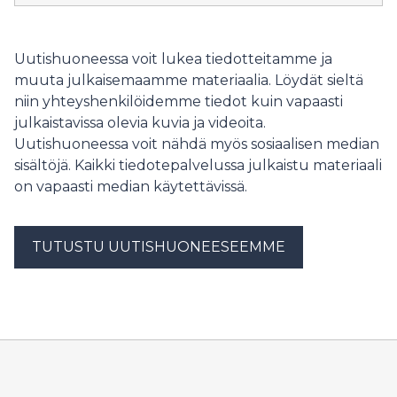
helsinkiläisen kerrostaloasujan kaukolämpö on
kallistunut 70,5 prosenttia, mikä on huomattavasti
enemmän kuin muualla Suomessa keskimäärin.
Uutishuoneessa voit lukea tiedotteitamme ja
muuta julkaisemaamme materiaalia. Löydät sieltä
niin yhteyshenkilöidemme tiedot kuin vapaasti
julkaistavissa olevia kuvia ja videoita.
Uutishuoneessa voit nähdä myös sosiaalisen median
sisältöjä. Kaikki tiedotepalvelussa julkaistu materiaali
on vapaasti median käytettävissä.
TUTUSTU UUTISHUONEESEEMME