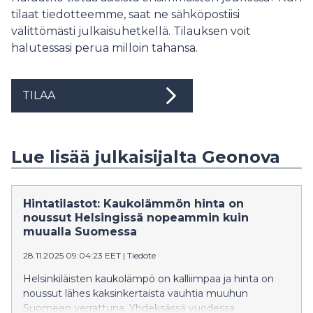
tilaat tiedotteemme, saat ne sähköpostiisi
välittömästi julkaisuhetkellä. Tilauksen voit
halutessasi perua milloin tahansa.
TILAA
Lue lisää julkaisijalta Geonova
Hintatilastot: Kaukolämmön hinta on
noussut Helsingissä nopeammin kuin
muualla Suomessa
28.11.2025 09:04:23 EET
|
Tiedote
Helsinkiläisten kaukolämpö on kalliimpaa ja hinta on
noussut lähes kaksinkertaista vauhtia muuhun
Suomeen verrattuna. Yhdeksässä vuodessa