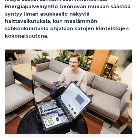
Energiapalveluyhtiö Geonovan mukaan säästöä
syntyy ilman asukkaalle näkyviä
haittavaikutuksia, kun maalämmön
sähkönkulutusta ohjataan satojen kiinteistöjen
kokonaisuutena.