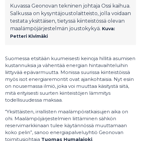
Kuvassa Geonovan tekninen johtaja Ossi kaihua.
Salkussa on kysyntäjoustolaitteisto, jolla voidaan
testata yksittäisen, tietyssä kiinteistössä olevan
maalämpöjärjestelmän joustokykyä.
Kuva:
Petteri Kivimäki
Suomessa etsitään kuumeisesti keinoja hillitä asumisen
kustannuksia ja vähentää energian hintavaihteluihin
liittyvää epävarmuutta. Monissa suurissa kiinteistöissä
myös isot energiaremontit ovat ajankohtaisia. Nyt esiin
on nousemassa ilmiö, joka voi muuttaa käsitystä siitä,
mitä erityisesti suurten kiinteistöjen lämmitys
todellisuudessa maksaa.
“Yksittäisten, irrallisten maalämpöratkaisujen aika on
ohi. Maalämpöjärjestelmien liittäminen sähkön
reservimarkkinaan tulee käytännössä muuttamaan
koko pelin”, sanoo energiapalveluyhtiö Geonovan
toimitusjohtaja
Tuomas Humalajoki
.