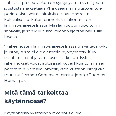
Tätä tasapainoa varten on syntynyt markkina, jossa
joustosta maksetaan. Yhä useammin jousto ei tule
perinteisistä voimalaitoksista, vaan energian
kulutuksesta, kuten esimerkiksi rakennusten
lämmitysjärjestelmistä. Maalämpöpumppu toimii
sähköllä, ja sen kulutusta voidaan ajoittaa halutulla
tavalla.
”Rakennusten lämmitysjärjestelmissä on valtava kyky
joustaa, ja sitä ei ole aiemmin hyödynnetty. Kun
maalämpöä ohjataan fiksusti ja keskitetysti,
rakennukset voivat auttaa sähköverkkoa toimimaan
paremmin. Samalla lämmityksen kustannuslogiikka
muuttuu”, sanoo Geonovan toimitusjohtaja Tuomas
Humalajoki.
Mitä tämä tarkoittaa
käytännössä?
Käytännössä yksittäinen rakennus ei ole