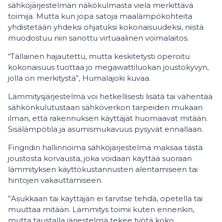
sähköjärjestelmän näkökulmasta vielä merkittävä
toimija. Mutta kun jopa satoja maalämpökohteita
yhdistetään yhdeksi ohjatuksi kokonaisuudeksi, niistä
muodostuu niin sanottu virtuaalinen voimalaitos.
“Tällainen hajautettu, mutta keskitetysti operoitu
kokonaisuus tuottaa jo megawattiluokan joustokyvyn,
jolla on merkitystä”, Humalajoki kuvaa.
Lämmitysjärjestelmä voi hetkellisesti lisätä tai vähentää
sähkönkulutustaan sähköverkon tarpeiden mukaan
ilman, että rakennuksen käyttäjät huomaavat mitään.
Sisälämpötila ja asumismukavuus pysyvät ennallaan.
Fingridin hallinnoima sähköjärjestelmä maksaa tästä
joustosta korvausta, joka voidaan käyttää suoraan
lämmityksen käyttökustannusten alentamiseen tai
hintojen vakauttamiseen.
”Asukkaan tai käyttäjän ei tarvitse tehdä, opetella tai
muuttaa mitään. Lämmitys toimii kuten ennenkin,
mutta taustalla järjestelmä tekee työtä koko