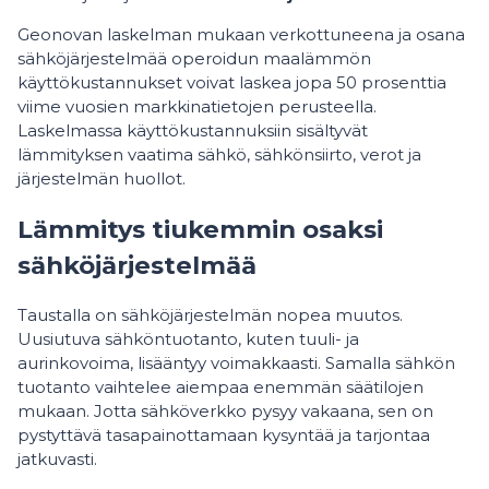
Geonovan laskelman mukaan verkottuneena ja osana
sähköjärjestelmää operoidun maalämmön
käyttökustannukset voivat laskea jopa 50 prosenttia
viime vuosien markkinatietojen perusteella.
Laskelmassa käyttökustannuksiin sisältyvät
lämmityksen vaatima sähkö, sähkönsiirto, verot ja
järjestelmän huollot.
Lämmitys tiukemmin osaksi
sähköjärjestelmää
Taustalla on sähköjärjestelmän nopea muutos.
Uusiutuva sähköntuotanto, kuten tuuli- ja
aurinkovoima, lisääntyy voimakkaasti. Samalla sähkön
tuotanto vaihtelee aiempaa enemmän säätilojen
mukaan. Jotta sähköverkko pysyy vakaana, sen on
pystyttävä tasapainottamaan kysyntää ja tarjontaa
jatkuvasti.