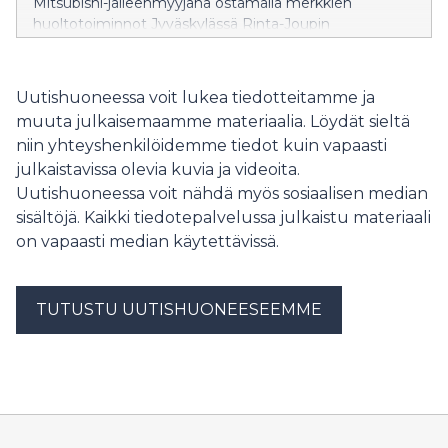
Mitsubishi-jälleenmyyjänä ostamalla merkkien
huoltotoiminnot Jyväskylässä Rinta-Joupin
Autoliikkeeltä. Liiketoimintakaupassa Rinta-Joupin
Autoliike Oy:n Kia- ja Mitsubishi -huoltopalvelut siirtyvät
Hedin Automotive Retail Oy:lle 1.3.2025 alkaen.
Uutishuoneessa voit lukea tiedotteitamme ja
muuta julkaisemaamme materiaalia. Löydät sieltä
niin yhteyshenkilöidemme tiedot kuin vapaasti
julkaistavissa olevia kuvia ja videoita.
Uutishuoneessa voit nähdä myös sosiaalisen median
sisältöjä. Kaikki tiedotepalvelussa julkaistu materiaali
on vapaasti median käytettävissä.
TUTUSTU UUTISHUONEESEEMME