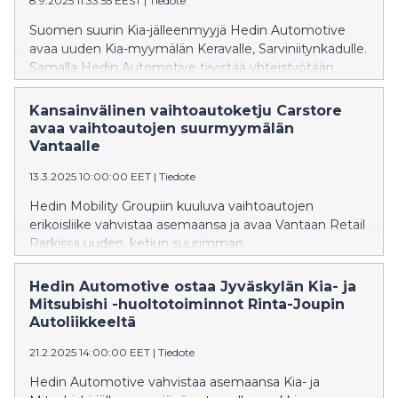
8.9.2025 11:33:55 EEST
|
Tiedote
Suomen suurin Kia-jälleenmyyjä Hedin Automotive
avaa uuden Kia-myymälän Keravalle, Sarviniitynkadulle.
Samalla Hedin Automotive tiivistää yhteistyötään
Astara Auto Finland Oy:n kanssa ja aloittaa samassa
osoitteessa myös Mitsubishi -jälleenmyynnin. Uuden
Kansainvälinen vaihtoautoketju Carstore
liikkeen avajaisia vietettiin lauantaina 6.9.2025.
avaa vaihtoautojen suurmyymälän
Vantaalle
13.3.2025 10:00:00 EET
|
Tiedote
Hedin Mobility Groupiin kuuluva vaihtoautojen
erikoisliike vahvistaa asemaansa ja avaa Vantaan Retail
Parkissa uuden, ketjun suurimman
vaihtoautomyymälän. Carstore on aiemmin toiminut
Helsingin Konalassa ja Tampereella. Vantaalle
Hedin Automotive ostaa Jyväskylän Kia- ja
avattavaan suurmyymälään mahtuu moderneihin
Mitsubishi -huoltotoiminnot Rinta-Joupin
sisätiloihin yli 250 vaihtoautoa. Jatkossa Carstoren
Autoliikkeeltä
toiminnot pääkaupunkiseudulla keskitetään uuteen
21.2.2025 14:00:00 EET
|
Tiedote
Vantaan myymälään. Varsinaista avajaisviikkoa
myymälässä vietetään 17.–22.3.2025.
Hedin Automotive vahvistaa asemaansa Kia- ja