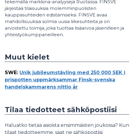
tekemällä markkina-analyysejä Ruotsissa. FINSVE
järjestää tilaisuuksia molemminpuolisten
kauppasuhteiden edistämiseksi. FINSVE avaa
mahdollisuuksia solmia uusia liikesuhteita ja on
arvostettu toimija, joka tuottaa lisäarvoa jäsenilleen ja
yhteistyökumppaneilleen.
Muut kielet
SWE
:
Unik jubileumstävling med 250 000 SEK i
prispotten uppmärksammar Finsk-svenska
handelskammarens nittio år
Tilaa tiedotteet sähköpostiisi
Haluatko tietää asioista ensimmäisten joukossa? Kun
tilaat tiedotteemme, saat ne sähköpostiisi