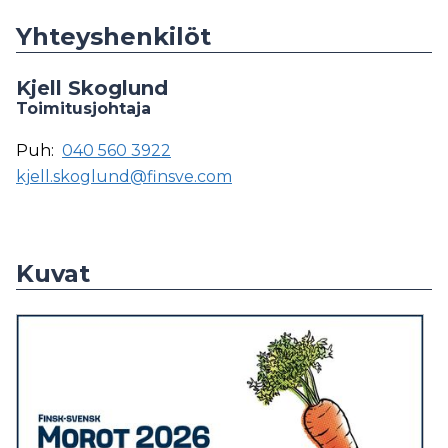
Yhteyshenkilöt
Kjell Skoglund
Toimitusjohtaja
Puh:
040 560 3922
kjell.skoglund@finsve.com
Kuvat