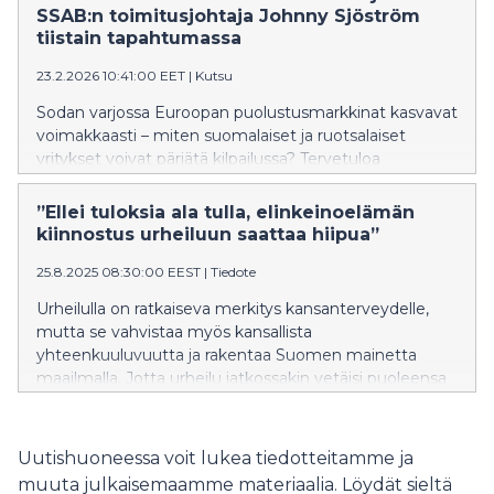
Johnny Sjöström.
SSAB:n toimitusjohtaja Johnny Sjöström
tiistain tapahtumassa
23.2.2026 10:41:00 EET
|
Kutsu
Sodan varjossa Euroopan puolustusmarkkinat kasvavat
voimakkaasti – miten suomalaiset ja ruotsalaiset
yritykset voivat pärjätä kilpailussa? Tervetuloa
huipputason seminaariin, jossa puhuvat muun muassa
puolustusministeri Antti Häkkänen ja SSAB:n
”Ellei tuloksia ala tulla, elinkeinoelämän
toimitusjohtaja Johnny Sjöström.
kiinnostus urheiluun saattaa hiipua”
25.8.2025 08:30:00 EEST
|
Tiedote
Urheilulla on ratkaiseva merkitys kansanterveydelle,
mutta se vahvistaa myös kansallista
yhteenkuuluvuutta ja rakentaa Suomen mainetta
maailmalla. Jotta urheilu jatkossakin vetäisi puoleensa
sekä harrastajia että yleisöä, kiinnostuksen on
säilyttävä – ja tässä huippu-urheilijoilla on keskeinen
rooli. Uusien huippujen kasvattaminen edellyttää
Uutishuoneessa voit lukea tiedotteitamme ja
osaavia valmentajia, selkeitä ja toimivia organisaatioita
muuta julkaisemaamme materiaalia. Löydät sieltä
sekä vahvaa tukea niin yhteiskunnalta kuin