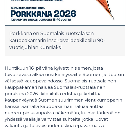
Porkkana on Suomalais-ruotsalaisen
kauppakamarin inspiroiva ideakilpailu 90-
vuotisjuhlan kunniaksi
Huhtikuun 16. päivänä kylvettiin siemen, josta
toivottavasti alkaa uusi kehitysvaihe Suomen ja Ruotsin
välisessä kauppavaihdossa. Suomalais-ruotsalainen
kauppakamari haluaa Suomalais-ruotsalainen
porkkana 2026 -kilpailulla edistää ja kehittää
kaupankäyntiä Suomen suurimman vientikumppanin
kanssa. Samalla kauppakamari haluaa auttaa
nuorempia sukupolvia näkemään, kuinka tärkeää on
yhdessä vaalia ja vahvistaa suhteita, jotka luovat
vakautta ja tulevaisuudenuskoa epävarmassa