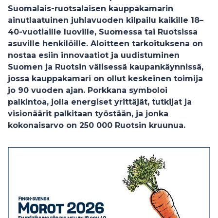
Suomalais-ruotsalaisen kauppakamarin
ainutlaatuinen juhlavuoden kilpailu kaikille 18–
40-vuotiaille luoville, Suomessa tai Ruotsissa
asuville henkilöille. Aloitteen tarkoituksena on
nostaa esiin innovaatiot ja uudistuminen
Suomen ja Ruotsin välisessä kaupankäynnissä,
jossa kauppakamari on ollut keskeinen toimija
jo 90 vuoden ajan. Porkkana symboloi
palkintoa, jolla energiset yrittäjät, tutkijat ja
visionäärit palkitaan työstään, ja jonka
kokonaisarvo on 250 000 Ruotsin kruunua.