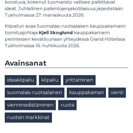
koostuva, kokenut tuomaristo valitsee palkittavat
ideat. Juhlallinen palkintojenjakotilaisuus järjestetään
Tukholmassa 27. marraskuuta 2026.
Kilpailun avaa Suomalais-ruotsalaisen kauppakamarin
toimitusjohtaja
Kjell Skoglund
kauppakamarin
perinteisen kevätlounaan yhteydessä Grand Hôtelissa
Tukholmassa 16. huhtikuuta 2026.
Avainsanat
ideakilpailu
kilpailu
yrittäminen
suomalais-ruotsalainen
kauppakamari
vienti
vienninedistäminen
ruotsi
ruotsin markkinat