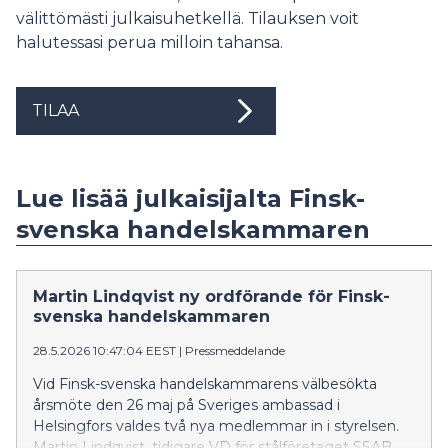
välittömästi julkaisuhetkellä. Tilauksen voit
halutessasi perua milloin tahansa.
TILAA
Lue lisää julkaisijalta Finsk-
svenska handelskammaren
Martin Lindqvist ny ordförande för Finsk-
svenska handelskammaren
28.5.2026 10:47:04 EEST
|
Pressmeddelande
Vid Finsk-svenska handelskammarens välbesökta
årsmöte den 26 maj på Sveriges ambassad i
Helsingfors valdes två nya medlemmar in i styrelsen.
Martin Lindqvist, tidigare VD för stålföretaget SSAB,