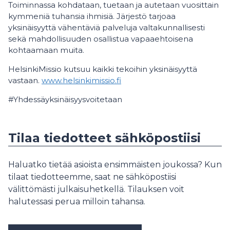
Toiminnassa kohdataan, tuetaan ja autetaan vuosittain
kymmeniä tuhansia ihmisiä. Järjestö tarjoaa
yksinäisyyttä vähentäviä palveluja valtakunnallisesti
sekä mahdollisuuden osallistua vapaaehtoisena
kohtaamaan muita.
HelsinkiMissio kutsuu kaikki tekoihin yksinäisyyttä
vastaan.
www.helsinkimissio.fi
#Yhdessäyksinäisyysvoitetaan
Tilaa tiedotteet sähköpostiisi
Haluatko tietää asioista ensimmäisten joukossa? Kun
tilaat tiedotteemme, saat ne sähköpostiisi
välittömästi julkaisuhetkellä. Tilauksen voit
halutessasi perua milloin tahansa.