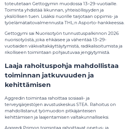
toteutetaan Gettogymin muodossa 13–29-vuotiaille.
Toiminta yhdistää liikunnan, yhteisöllisyyden ja
yksilöllisen tuen. Lisäksi nuorille tarjotaan oppimis- ja
työelämätaitovalmennusta THL:n Asporto-hankkeessa.
Gettogymi sai Nuorisotyön tunnustuspalkinnon 2026
nuorisotyöstä, joka ehkäisee ja vähentää 13–29-
vuotiaiden väkivaltakäyttäytymistä, radikalisoitumista ja
rikolliseen toimintaan pohjautuvaa jengiytymistä.
Laaja rahoituspohja mahdollistaa
toiminnan jatkuvuuden ja
kehittämisen
Aggredin toimintaa rahoittaa sosiaali- ja
terveysjärjestöjen avustuskeskus STEA. Rahoitus on
mahdollistanut työmuodon pitkäjänteisen
kehittämisen ja laajentamisen valtakunnalliseksi.
Aggredi Primon toimintaa rahoittavat opetus- ja