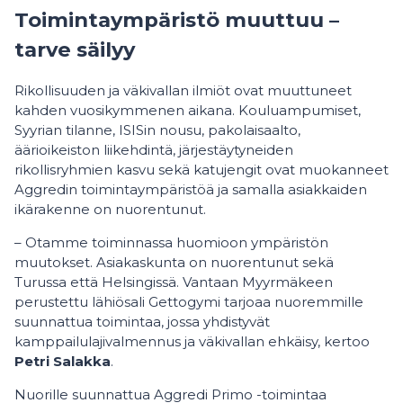
Toimintaympäristö muuttuu –
tarve säilyy
Rikollisuuden ja väkivallan ilmiöt ovat muuttuneet
kahden vuosikymmenen aikana. Kouluampumiset,
Syyrian tilanne, ISISin nousu, pakolaisaalto,
äärioikeiston liikehdintä, järjestäytyneiden
rikollisryhmien kasvu sekä katujengit ovat muokanneet
Aggredin toimintaympäristöä ja samalla asiakkaiden
ikärakenne on nuorentunut.
– Otamme toiminnassa huomioon ympäristön
muutokset. Asiakaskunta on nuorentunut sekä
Turussa että Helsingissä. Vantaan Myyrmäkeen
perustettu lähiösali Gettogymi tarjoaa nuoremmille
suunnattua toimintaa, jossa yhdistyvät
kamppailulajivalmennus ja väkivallan ehkäisy, kertoo
Petri Salakka
.
Nuorille suunnattua Aggredi Primo -toimintaa