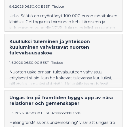
9.6.2026 06:30:00 EEST
|
Tiedote
Urlus-Säätiö on myöntänyt 100 000 euron rahoituksen
lähiösali Gettogymin toiminnan kehittämiseen ja
jatkamiseen vuodelle 2026. Tuki mahdollistaa nuorten
väkivaltaisen käyttäytymisen ehkäisyn sekä tukee
nuorten irtautumista rikollisista verkostoista.
Kuulluksi tuleminen ja yhteisöön
kuuluminen vahvistavat nuorten
tulevaisuususkoa
1.6.2026 06:30:00 EEST
|
Tiedote
Nuorten usko omaan tulevaisuuteen vahvistuu
erityisesti silloin, kun he kokevat tulevansa kuulluiksi,
nähdyiksi ja osaksi yhteisöä. HelsinkiMission työssä
keskusteluapu, vapaaehtoisten tuki ja yhteisöllinen
toiminta ovat lisänneet nuorten toiveikkuutta,
Ungas tro på framtiden byggs upp av nära
osallisuuden kokemusta ja rohkeutta hakea
relationer och gemenskaper
apua. Kuka suhun uskoo? -kampanja kerää varoja
11.5.2026 06:30:00 EEST
|
Pressmeddelande
nuorten auttamistyöhön, joka
vahvistaa tulevaisuususkoa ja vähentää yksinäisyyttä.
HelsingforsMissions undersökning* visar att ungas tro