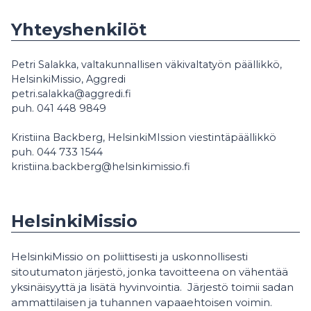
Yhteyshenkilöt
Petri Salakka, valtakunnallisen väkivaltatyön päällikkö,
HelsinkiMissio, Aggredi
petri.salakka@aggredi.fi
puh. 041 448 9849
Kristiina Backberg, HelsinkiMIssion viestintäpäällikkö
puh. 044 733 1544
kristiina.backberg@helsinkimissio.fi
HelsinkiMissio
HelsinkiMissio on poliittisesti ja uskonnollisesti
sitoutumaton järjestö, jonka tavoitteena on vähentää
yksinäisyyttä ja lisätä hyvinvointia. Järjestö toimii sadan
ammattilaisen ja tuhannen vapaaehtoisen voimin.