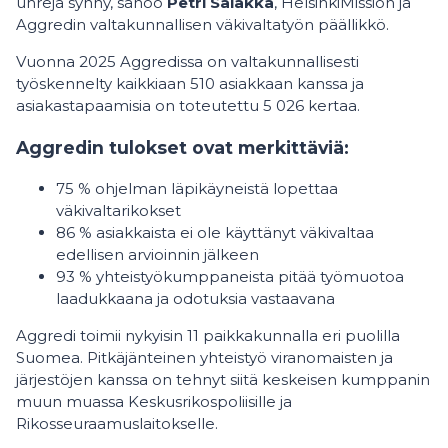
uhreja synny, sanoo
Petri Salakka
, HelsinkiMission ja
Aggredin valtakunnallisen väkivaltatyön päällikkö.
Vuonna 2025 Aggredissa on valtakunnallisesti
työskennelty kaikkiaan 510 asiakkaan kanssa ja
asiakastapaamisia on toteutettu 5 026 kertaa.
Aggredin tulokset
ovat merkittäviä:
75 % ohjelman läpikäyneistä lopettaa
väkivaltarikokset
86 % asiakkaista ei ole käyttänyt väkivaltaa
edellisen arvioinnin jälkeen
93 % yhteistyökumppaneista pitää työmuotoa
laadukkaana ja odotuksia vastaavana
Aggredi toimii nykyisin 11 paikkakunnalla eri puolilla
Suomea. Pitkäjänteinen yhteistyö viranomaisten ja
järjestöjen kanssa on tehnyt siitä keskeisen kumppanin
muun muassa Keskusrikospoliisille ja
Rikosseuraamuslaitokselle.