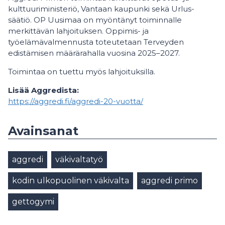
kulttuuriministeriö, Vantaan kaupunki sekä Urlus-
säätiö. OP Uusimaa on myöntänyt toiminnalle
merkittävän lahjoituksen. Oppimis- ja
työelämävalmennusta toteutetaan Terveyden
edistämisen määrärahalla vuosina 2025–2027.
Toimintaa on tuettu myös lahjoituksilla.
Lisää Aggredista:
https://aggredi.fi/aggredi-20-vuotta/
Avainsanat
aggredi
väkivaltatyö
kodin ulkopuolinen väkivalta
aggredi primo
gettogymi