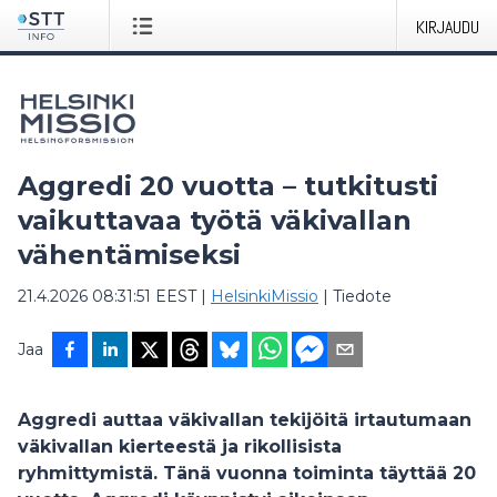
KIRJAUDU
Aggredi 20 vuotta – tutkitusti
vaikuttavaa työtä väkivallan
vähentämiseksi
21.4.2026 08:31:51 EEST
|
HelsinkiMissio
|
Tiedote
Jaa
Aggredi auttaa väkivallan tekijöitä irtautumaan
väkivallan kierteestä ja rikollisista
ryhmittymistä. Tänä vuonna toiminta täyttää 20