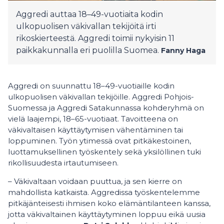
Aggredi auttaa 18–49-vuotiaita kodin
ulkopuolisen väkivallan tekijöitä irti
rikoskierteestä. Aggredi toimii nykyisin 11
paikkakunnalla eri puolilla Suomea.
Fanny Haga
Aggredi on suunnattu 18–49-vuotiaille kodin
ulkopuolisen väkivallan tekijöille. Aggredi Pohjois-
Suomessa ja Aggredi Satakunnassa kohderyhmä on
vielä laajempi, 18–65-vuotiaat. Tavoitteena on
väkivaltaisen käyttäytymisen vähentäminen tai
loppuminen. Työn ytimessä ovat pitkäkestoinen,
luottamuksellinen työskentely sekä yksilöllinen tuki
rikollisuudesta irtautumiseen.
– Väkivaltaan voidaan puuttua, ja sen kierre on
mahdollista katkaista. Aggredissa työskentelemme
pitkäjänteisesti ihmisen koko elämäntilanteen kanssa,
jotta väkivaltainen käyttäytyminen loppuu eikä uusia