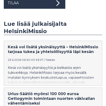
TILAA
Lue lisää julkaisijalta
HelsinkiMissio
Kesä voi lisätä yksinäisyyttä – HelsinkiMissio
tarjoaa tukea ja yhteisöllisyyttä läpi kesän
23.6.2026 06:30:00 EEST
|
Tiedote
Kesä voi lisätä yksinäisyyttä ja katkaista arjen
tukiverkkoja. HelsinkiMissio tarjoaa myös kesällä
matalan kynnyksen keskusteluapua, vapaaehtoisten
tukea ja yhteisöllistä toimintaa nuorille, aikuisille,
perheille ja senioreille.
Urlus-Säätiö myönsi 100 000 euroa
Gettogymin toimintaan nuorten väkivallan
vähentämiseksi