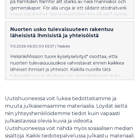
på framtiden framför allt stärks av nära människor och
gemenskaper. För alla unga är ett sådant stödnätverk
ingen självklarhet. Kampanjen Vem tror på dej? samlar
in medel till hjälparbete för unga som stärker
framtidstron och minskar ensamheten. Kampanjens
Nuorten usko tulevaisuuteen rakentuu
ansikte utåt är skådespelaren Elias Salonen.
läheisistä ihmisistä ja yhteisöistä
11.5.2026 06:30:00 EEST
|
Tiedote
HelsinkiMission tuore kyselyselvitys* osoittaa, että
nuorten tulevaisuususkoa vahvistavat ennen kaikkea
läheiset ihmiset ja yhteisöt. Kaikilla nuorilla tätä
tukiverkkoa ei kuitenkaan ole. HelsinkiMission Kuka
suhun uskoo? -kampanja kerää varoja nuorten
auttamistyöhön, joka vahvistaa tulevaisuususkoa ja
vähentää yksinäisyyttä. Kampanjakasvona on näyttelijä
Uutishuoneessa voit lukea tiedotteitamme ja
Elias Salonen.
muuta julkaisemaamme materiaalia. Löydät sieltä
niin yhteyshenkilöidemme tiedot kuin vapaasti
julkaistavissa olevia kuvia ja videoita.
Uutishuoneessa voit nähdä myös sosiaalisen median
sisältöjä. Kaikki tiedotepalvelussa julkaistu materiaali