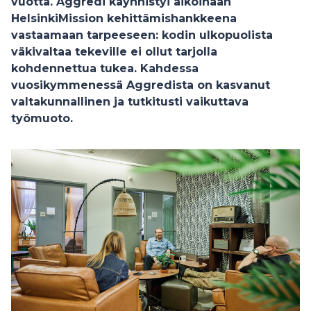
vuotta.
Aggredi käynnistyi aikoinaan
HelsinkiMission kehittämishankkeena
vastaamaan tarpeeseen: kodin ulkopuolista
väkivaltaa tekeville ei ollut tarjolla
kohdennettua tukea. Kahdessa
vuosikymmenessä Aggredista on kasvanut
valtakunnallinen ja tutkitusti vaikuttava
työmuoto.