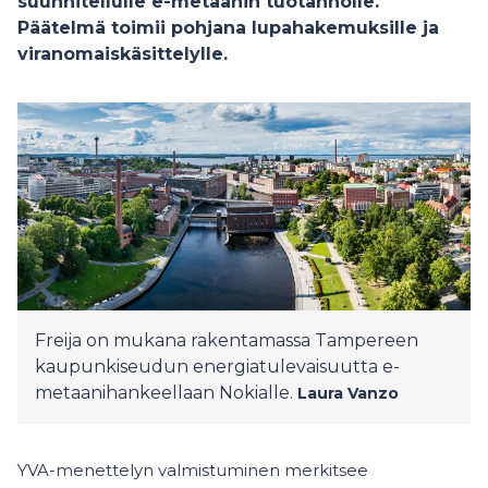
suunnitellulle e-metaanin tuotannolle.
Päätelmä toimii pohjana lupahakemuksille ja
viranomaiskäsittelylle.
Freija on mukana rakentamassa Tampereen
kaupunkiseudun energiatulevaisuutta e-
metaanihankeellaan Nokialle.
Laura Vanzo
YVA-menettelyn valmistuminen merkitsee