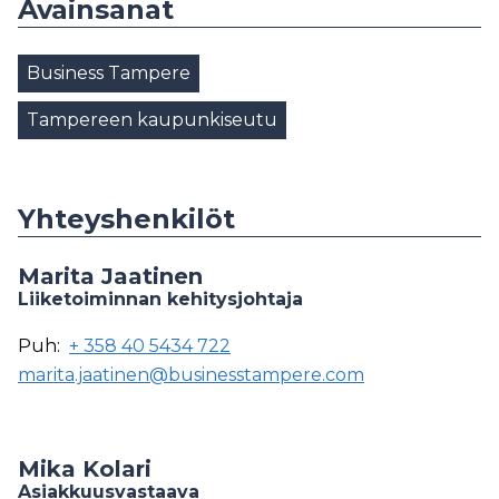
Avainsanat
Business Tampere
Tampereen kaupunkiseutu
Yhteyshenkilöt
Marita Jaatinen
Liiketoiminnan kehitysjohtaja
Puh:
+ 358 40 5434 722
marita.jaatinen@businesstampere.com
Mika Kolari
Asiakkuusvastaava