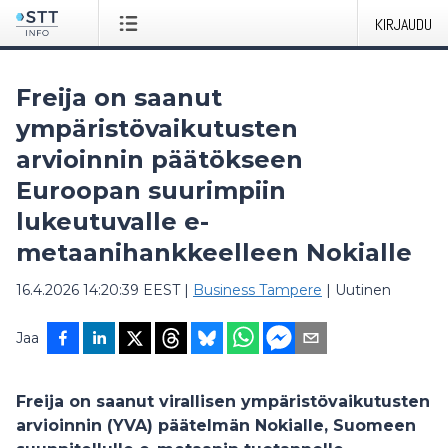
KIRJAUDU
Freija on saanut
ympäristövaikutusten
arvioinnin päätökseen
Euroopan suurimpiin
lukeutuvalle e-
metaanihankkeelleen Nokialle
16.4.2026 14:20:39 EEST
|
Business Tampere
|
Uutinen
Jaa
Freija on saanut virallisen ympäristövaikutusten
arvioinnin (YVA) päätelmän Nokialle, Suomeen