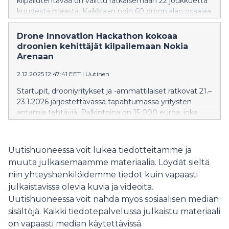
kilpailutehtävää on valittu ratkaisemaan 22 joukkuetta
kuudesta maasta. Kaikkiaan noin 60 droonialan osaajaa
tiimeissään ratkoo tehtäviä. Järjestävä organisaatio sai
43 hakemusta, joista parhaat valikoituivat mukaan.
Drone Innovation Hackathon kokoaa
Kolmipäiväinen hackathon kisaillaan Tampereella Nokia
droonien kehittäjät kilpailemaan Nokia
Arenassa 21.-23. tammikuuta. (Kutsu medialle ja
Arenaan
asiasisällöiltään julkaisuvapaa tiedote)
2.12.2025 12:47:41 EET
|
Uutinen
Startupit, drooniyritykset ja -ammattilaiset ratkovat 21.–
23.1.2026 järjestettävässä tapahtumassa yritysten
antamia tehtäviä. Palkintoina on 15 000 euroa, joka
jaetaan haasteiden voittajien kesken. Lisäksi
menestyjä voi valikoitua 17Techin kiihdytysohjelmaan
(17tech.fi) ja saada jopa 40 000 € rahoitusta.
Uutishuoneessa voit lukea tiedotteitamme ja
Mahdollisuuteen sisältyy droonikehityksen
muuta julkaisemaamme materiaalia. Löydät sieltä
asiantuntijatukea Ukrainassa sekä yhteistyö alan
niin yhteyshenkilöidemme tiedot kuin vapaasti
johtavien toimijoiden kanssa.
julkaistavissa olevia kuvia ja videoita.
Uutishuoneessa voit nähdä myös sosiaalisen median
sisältöjä. Kaikki tiedotepalvelussa julkaistu materiaali
on vapaasti median käytettävissä.