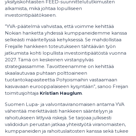
yksityiskohtaisten FEED-suunnittelututkimusten
alkamista, mikä johtaa lopulliseen
investointipäätökseen.
”YVA-päätelmä vahvistaa, että voimme kehittää
Nokian hanketta yhdessä kumppaneidemme kanssa
selkeästi määritellyssä kehyksessä. Se mahdollistaa
Freijalle hankkeen toteutukseen tähtäävän työn
jatkumista kohti lopullista investointipäätöstä vuonna
2027. Tämä on keskeinen virstanpylväs
strategiassamme. Tavoitteenamme on kehittää
skaalautuvaa puhtaan polttoaineen
tuotantokapasiteettia Pohjoismaihin vastaamaan
kasvavaan eurooppalaiseen kysyntään”, sanoo Freijan
toimitusjohtaja
Kristian Hauglum
.
Suomen Lupa- ja valvontaviranomaisen antama YVA
vähentää merkittävästi hankkeen sääntelyyn ja
rahoitukseen liittyviä riskejä. Se tarjoaa julkisesti
validoidun perustan jatkaa yhteistyötä viranomaisten,
kumppaneiden ja rahoituslaitosten kanssa sekä tukee