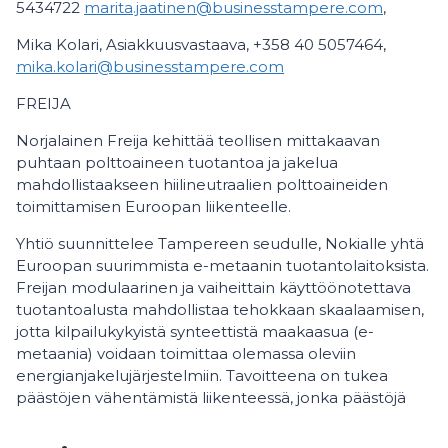
5434722
marita.jaatinen@businesstampere.com
,
Mika Kolari, Asiakkuusvastaava, +358 40 5057464,
mika.kolari@businesstampere.com
FREIJA
Norjalainen Freija kehittää teollisen mittakaavan
puhtaan polttoaineen tuotantoa ja jakelua
mahdollistaakseen hiilineutraalien polttoaineiden
toimittamisen Euroopan liikenteelle.
Yhtiö suunnittelee Tampereen seudulle, Nokialle yhtä
Euroopan suurimmista e-metaanin tuotantolaitoksista.
Freijan modulaarinen ja vaiheittain käyttöönotettava
tuotantoalusta mahdollistaa tehokkaan skaalaamisen,
jotta kilpailukykyistä synteettistä maakaasua (e-
metaania) voidaan toimittaa olemassa oleviin
energianjakelujärjestelmiin. Tavoitteena on tukea
päästöjen vähentämistä liikenteessä, jonka päästöjä