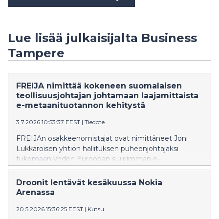
Lue lisää julkaisijalta Business
Tampere
FREIJA nimittää kokeneen suomalaisen
teollisuusjohtajan johtamaan laajamittaista
e-metaanituotannon kehitystä
3.7.2026 10:53:37 EEST
|
Tiedote
FREIJAn osakkeenomistajat ovat nimittäneet Joni
Lukkaroisen yhtiön hallituksen puheenjohtajaksi
tukemaan yhden Euroopan suurimman e-
metaanihankkeen etenemistä Suomessa. Yli 25
vuoden kokemuksellaan kansainvälisten,
Droonit lentävät kesäkuussa Nokia
pääomavaltaisten teollisuusyritysten johtamisesta ja
Arenassa
hallitustyöskentelystä hän vahvistaa merkittävästi
20.5.2026 15:36:25 EEST
|
Kutsu
FREIJAn strategista osaamista sekä kykyä toteuttaa