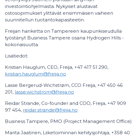
investointiohjelmasta. Nykyiset alustavat
ostosopimukset ylittävät ensimmäisen vaiheen
suunnitellun tuotantokapasiteetin.
Freijan hanketta on Tampereen kaupunkiseudulla
työstänyt Business Tampere osana Hydrogen Hills -
kokonaisuutta.
Lisätiedot:
Kristian Hauglum, CEO, Freija, +47 417 51 290,
kristian.hauglum@freija.no
Lasse Bergerud-Wichstrøm, CCO Freija, +47 450 46
201,
lasse.wichstrom@freija.no
Reidar Strande, Co-founder and COO, Freija, +47 909
97 454,
reidar.strande@freija.no
Business Tampere, PMO (Project Management Office)
Marita Jaatinen, Liiketoiminnan kehitysjohtaja, +358 40