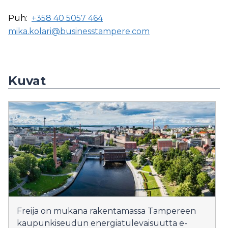
Puh:
+358 40 5057 464
mika.kolari@businesstampere.com
Kuvat
Freija on mukana rakentamassa Tampereen
kaupunkiseudun energiatulevaisuutta e-