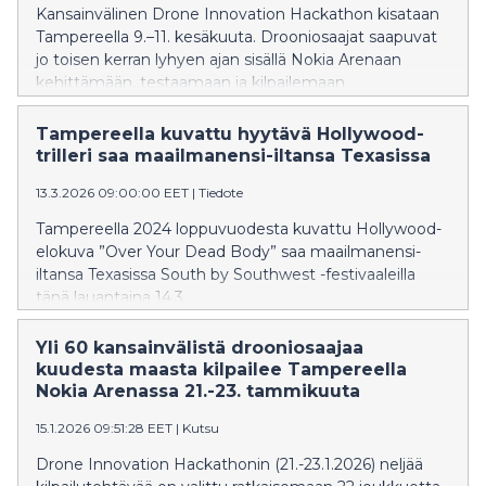
mittavia teollisia investointihankkeita. Lukkaroisella on
Kansainvälinen Drone Innovation Hackathon kisataan
laaja kokemus johtotehtävistä ja hallitustyöstä sekä
Tampereella 9.–11. kesäkuuta. Drooniosaajat saapuvat
pohjoismaisissa että kansainvälisissä
jo toisen kerran lyhyen ajan sisällä Nokia Arenaan
teollisuusyrityksissä, kuten Nesteessä, Metsä
kehittämään, testaamaan ja kilpailemaan.
Groupissa ja Kronochem Groupissa. Hän toimi
Rahapalkintojen arvo on 10 000 euroa.
Terrafamen toimitusjohtajana kahdeksan vuoden ajan
Tampereella kuvattu hyytävä Hollywood-
ja johti yhtiötä merkittävän kasvun, tuotannon
trilleri saa maailmanensi-iltansa Texasissa
laajentamisen sekä suurten investointiohjelmien läpi.
Tällä hetkellä hän toimii neuvonantajana Arctial
13.3.2026 09:00:00 EET
|
Tiedote
Groupissa, jonka taustalla ovat Vargas, Rio Tinto ja
Tampereella 2024 loppuvuodesta kuvattu Hollywood-
Mitsubishi. Arctial Group kehittää Suomeen useiden
elokuva ”Over Your Dead Body” saa maailmanensi-
miljardien eurojen arvoista primäärialumiinitehdasta.
iltansa Texasissa South by Southwest -festivaaleilla
Lukkaroisen nimitys ajoittuu vai
tänä lauantaina 14.3.
Yli 60 kansainvälistä drooniosaajaa
kuudesta maasta kilpailee Tampereella
Nokia Arenassa 21.-23. tammikuuta
15.1.2026 09:51:28 EET
|
Kutsu
Drone Innovation Hackathonin (21.-23.1.2026) neljää