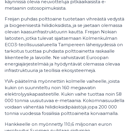
käynnissä olevia neuvotteluja pitkäaikaisista e-
metaanin ostosopimuksista.
Freijan puhdas polttoaine tuotetaan vihreästä vedystä
ja biogeenisestä hiilidioksidista, ja se jaetaan olemassa
olevan kaasuinfrastruktuurin kautta. Freijan Nokian
laitosten, jotka tulevat sijaitsemaan Kolmenkulman
ECO3-teollisuusalueella Tampereen läheisyydessä on
tarkoitus tuottaa puhdasta polttoainetta raskaalle
liikenteelle ja laivoille. Ne vahvistavat Euroopan
energiajärjestelmää ja hyödyntävät olemassa olevaa
infrastruktuuria ja teollisia ekosysteemejä.
YVA-päätelmä myönnettiin kolmelle vaiheelle, joista
kukin on suunniteltu noin 160 megawatin
elektrolyysikapasiteetille. Kukin vaihe tuottaa noin 58
000 tonnia uusiutuvaa e-metaania. Kokomnaisuudella
voidaan vähentää hiilidioksidipäästöjä jopa 200 000
tonnia vuodessa fossiilisia polttoaineita korvaamalla.
Hankkeelle on myönnetty 110,6 miljoonan euron
verohyvitys Suomen puhtaan siirtymän