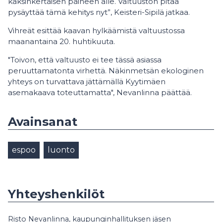
kaksinkertaisen paineen alle. Valtuuston pitää
pysäyttää tämä kehitys nyt”, Keisteri-Sipilä jatkaa.
Vihreät esittää kaavan hylkäämistä valtuustossa
maanantaina 20. huhtikuuta.
"Toivon, että valtuusto ei tee tässä asiassa
peruuttamatonta virhettä. Näkinmetsän ekologinen
yhteys on turvattava jättämällä Kyytimäen
asemakaava toteuttamatta", Nevanlinna päättää.
Avainsanat
espoo
luonto
Yhteyshenkilöt
Risto Nevanlinna, kaupunginhallituksen jäsen