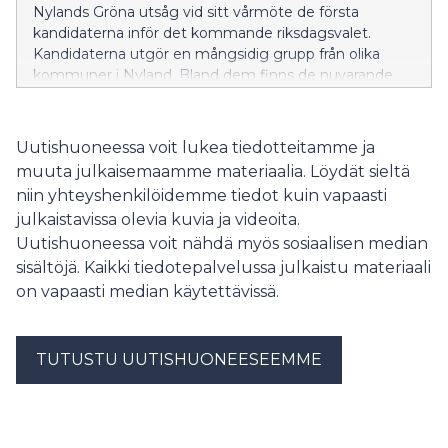
Nylands Gröna utsåg vid sitt vårmöte de första
kandidaterna inför det kommande riksdagsvalet.
Kandidaterna utgör en mångsidig grupp från olika
kommuner i Nyland. Bland dem finns de nuvarande
nyländska riksdagsledamöterna Saara Hyrkkö, Inka
Hopsu och Tiina Elo, samt stads- och
välfärdsområdesfullmäktigeledamoten Denise Niemi
Uutishuoneessa voit lukea tiedotteitamme ja
från Lovisa.
muuta julkaisemaamme materiaalia. Löydät sieltä
niin yhteyshenkilöidemme tiedot kuin vapaasti
julkaistavissa olevia kuvia ja videoita.
Uutishuoneessa voit nähdä myös sosiaalisen median
sisältöjä. Kaikki tiedotepalvelussa julkaistu materiaali
on vapaasti median käytettävissä.
TUTUSTU UUTISHUONEESEEMME