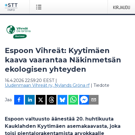
KIRJAUDU
Espoon Vihreät: Kyytimäen
kaava vaarantaa Näkinmetsän
ekologisen yhteyden
16.4.2026 22:59:20 EEST
|
Uudenmaan Vihreät ry, Nylands Gröna rf
|
Tiedote
Jaa
Espoon valtuusto äänestää 20. huhtikuuta
Kauklahden Kyytimäen asemakaavasta, joka
toisi pientalorakentamista arvokkaalle