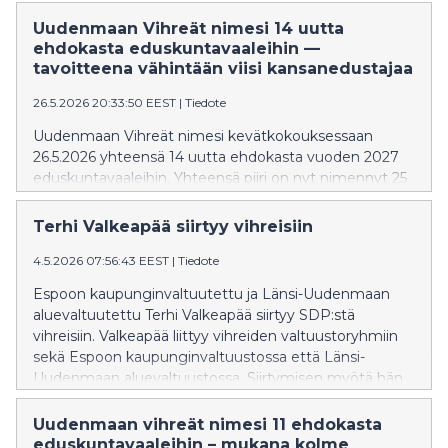
Uudenmaan Vihreät nimesi 14 uutta
ehdokasta eduskuntavaaleihin —
tavoitteena vähintään viisi kansanedustajaa
26.5.2026 20:33:50 EEST
|
Tiedote
Uudenmaan Vihreät nimesi kevätkokouksessaan
26.5.2026 yhteensä 14 uutta ehdokasta vuoden 2027
eduskuntavaaleihin. Yhteensä piiri on nyt nimennyt 25
ehdokasta, ja tavoitteena on vähintään viisi
kansanedustajan paikkaa.
Terhi Valkeapää siirtyy vihreisiin
4.5.2026 07:56:43 EEST
|
Tiedote
Espoon kaupunginvaltuutettu ja Länsi-Uudenmaan
aluevaltuutettu Terhi Valkeapää siirtyy SDP:stä
vihreisiin. Valkeapää liittyy vihreiden valtuustoryhmiin
sekä Espoon kaupunginvaltuustossa että Länsi-
Uudenmaan aluevaltuustossa. Siirtymisen myötä hän
luopuu tehtävistään Espoon liikunta- ja
hyvinvointilautakunnan puheenjohtajana sekä Länsi-
Uudenmaan vihreät nimesi 11 ehdokasta
Uudenmaan yksilöasioiden jaoston
eduskuntavaaleihin – mukana kolme