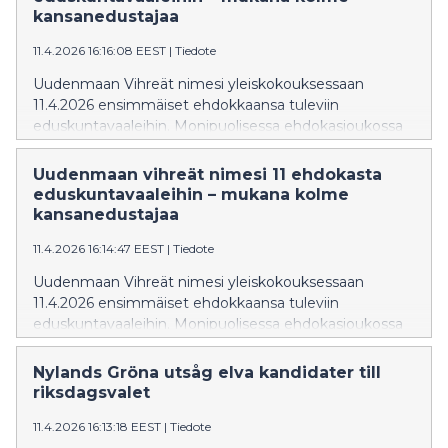
varapuheenjohtajana.
kansanedustajaa
11.4.2026 16:16:08 EEST
|
Tiedote
Uudenmaan Vihreät nimesi yleiskokouksessaan
11.4.2026 ensimmäiset ehdokkaansa tuleviin
eduskuntavaaleihin. Monipuolisessa ehdokasjoukossa
ovat mukana nykyiset vihreät uusimaalaiset
kansanedustajat Inka Hopsu, Tiina Elo ja Saara Hyrkkö,
Uudenmaan vihreät nimesi 11 ehdokasta
sekä vihtiläinen kunnanvaltuutettu Tommi Muhli.
eduskuntavaaleihin – mukana kolme
kansanedustajaa
11.4.2026 16:14:47 EEST
|
Tiedote
Uudenmaan Vihreät nimesi yleiskokouksessaan
11.4.2026 ensimmäiset ehdokkaansa tuleviin
eduskuntavaaleihin. Monipuolisessa ehdokasjoukossa
ovat mukana mm. kaikki nykyiset vihreät
uusimaalaiset kansanedustajat sekä Vantaan Vihreiden
Nylands Gröna utsåg elva kandidater till
valtuustoryhmän puheenjohtaja Tia Seppänen.
riksdagsvalet
11.4.2026 16:13:18 EEST
|
Tiedote