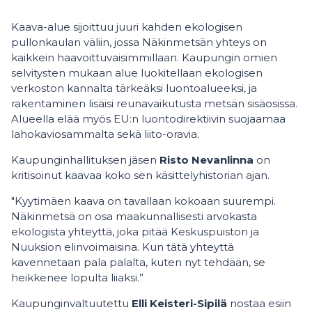
Kaava-alue sijoittuu juuri kahden ekologisen
pullonkaulan väliin, jossa Näkinmetsän yhteys on
kaikkein haavoittuvaisimmillaan. Kaupungin omien
selvitysten mukaan alue luokitellaan ekologisen
verkoston kannalta tärkeäksi luontoalueeksi, ja
rakentaminen lisäisi reunavaikutusta metsän sisäosissa.
Alueella elää myös EU:n luontodirektiivin suojaamaa
lahokaviosammalta sekä liito-oravia.
Kaupunginhallituksen jäsen
Risto Nevanlinna
on
kritisoinut kaavaa koko sen käsittelyhistorian ajan.
"Kyytimäen kaava on tavallaan kokoaan suurempi.
Näkinmetsä on osa maakunnallisesti arvokasta
ekologista yhteyttä, joka pitää Keskuspuiston ja
Nuuksion elinvoimaisina. Kun tätä yhteyttä
kavennetaan pala palalta, kuten nyt tehdään, se
heikkenee lopulta liiaksi.”
Kaupunginvaltuutettu
Elli Keisteri-Sipilä
nostaa esiin