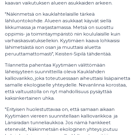
kaavan vaikutuksen alueen asukkaiden arkeen.
"Näkinmetsä on kauklahtelaisille tärkeä
lähiluontokohde. Alueen asukkaat käyvät siellä
liikkumassa ja marjastamassa. Metsä on suosittu
oppimis- ja toimintaympäristö niin koululaisille kuin
varhaiskasvatuksellekin. Kyytimäen kaava lohkaisisi
lähimetsästä ison osan ja muuttaisi aluetta
peruuttamattomasti", Keisteri-Sipilä tähdentää.
Tilannetta pahentaa Kyytimäen välittömään
läheisyyteen suunnitteilla oleva Kauklahden
kalliovarikko, joka toteutuessaan aiheuttaisi lisäpainetta
samalle ekologiselle yhteydelle. Nevanlinna korostaa,
että valtuustolla on nyt mahdollisuus pysäyttää
kaksinkertainen uhka.
"Erityisen huolestuttavaa on, että samaan aikaan
Kyytimäen viereen suunnitellaan kalliovarikkoa ja
Länsiradan tunneliaukkoa. Jos nämä hankkeet
etenevät, Näkinmetsän ekologinen yhteys joutuu