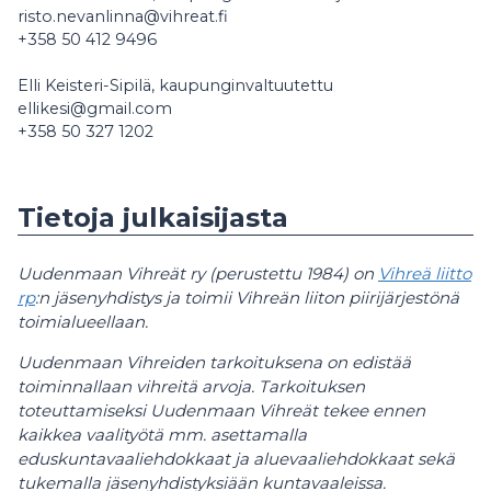
risto.nevanlinna@vihreat.fi
+358 50 412 9496
Elli Keisteri-Sipilä, kaupunginvaltuutettu
ellikesi@gmail.com
+358 50 327 1202
Tietoja julkaisijasta
Uudenmaan Vihreät ry (perustettu 1984) on
Vihreä liitto
rp
:n jäsenyhdistys ja toimii Vihreän liiton piirijärjestönä
toimialueellaan.
Uudenmaan Vihreiden tarkoituksena on edistää
toiminnallaan vihreitä arvoja. Tarkoituksen
toteuttamiseksi Uudenmaan Vihreät tekee ennen
kaikkea vaalityötä mm. asettamalla
eduskuntavaaliehdokkaat ja aluevaaliehdokkaat sekä
tukemalla jäsenyhdistyksiään kuntavaaleissa.