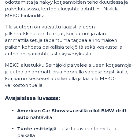
odottamista ja näkyy korjaamoiden tehokkuudessa ja
palvelutasossa, kertoo aluejohtaja Antti Yli-Nikkilä
MEKO Finlandilta.
Tilaisuuteen on kutsuttu laajasti alueen
jälkimarkkinoiden toimijat, korjaamot ja alan
ammattilaiset, ja tapahtuma tarjoaa erinomaisen
paikan kohdata paikallisia tekijöitä sekä keskustella
autoalan ajankohtaisista kysymyksistä.
MEKO aluetukku Seinäjoki palvelee alueen korjaamoja
ja autoalan ammattilaisia nopealla varaosalogistiikalla,
korjaamo keskeisellä palvelulla ja laajalla MEKO-
verkoston tuella.
Avajaisissa luvassa:
American Car Showssa esillä ollut BMW-drift-
auto
nähtävillä
Tuote-esittelyjä
– useita tavarantoimittajia
paikalla