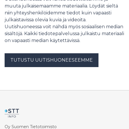
muuta julkaisemaamme materiaalia. Löydät sieltä
ammattilaisia kattavasti aina ammatillisista
perusopinnoista sähköajoneuvojen erityiskoulutuksiin.
niin yhteyshenkilöidemme tiedot kuin vapaasti
Uudistus tukee MEKOn strategiaa vastata nopeasti
julkaistavissa olevia kuvia ja videoita.
kehittyvän ajoneuvotekniikan
Uutishuoneessa voit nähdä myös sosiaalisen median
sisältöjä. Kaikki tiedotepalvelussa julkaistu materiaali
on vapaasti median käytettävissä.
TUTUSTU UUTISHUONEESEEMME
Oy Suomen Tietotoimisto