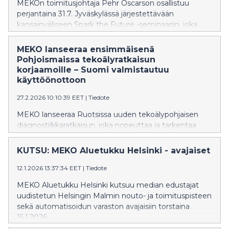
MEKOn toimitusjohtaja Pehr Oscarson osallistuu
perjantaina 31.7. Jyväskylässä järjestettävään
kansainväliseen Spark the Future -seminaariin, joka
kokoaa yhteen kestävän liikkumisen, teknologian,
liiketoiminnan ja moottoriurheilun asiantuntijoita osana
MEKO lanseeraa ensimmäisenä
Secto Rally Finland -tapahtumaa.
Pohjoismaissa tekoälyratkaisun
korjaamoille – Suomi valmistautuu
käyttöönottoon
27.2.2026 10:10:39 EET
|
Tiedote
MEKO lanseeraa Ruotsissa uuden tekoälypohjaisen
diagnostiikkaratkaisun, joka nopeuttaa ja tarkentaa
ajoneuvojen vianmääritystä korjaamoilla. Ratkaisu
perustuu viimeisen kymmenen vuoden aikana MEKOn
KUTSU: MEKO Aluetukku Helsinki - avajaiset
teknisen tuen kautta käsiteltyihin
laadunvarmistettuihin korjauksiin ja tuo korjaamoille
12.1.2026 13:37:34 EET
|
Tiedote
älykkään, ympärivuorokautisen tuen muutamalla
MEKO Aluetukku Helsinki kutsuu median edustajat
klikkauksella.
uudistetun Helsingin Malmin nouto- ja toimituspisteen
sekä automatisoidun varaston avajaisiin torstaina
15.1.2026.