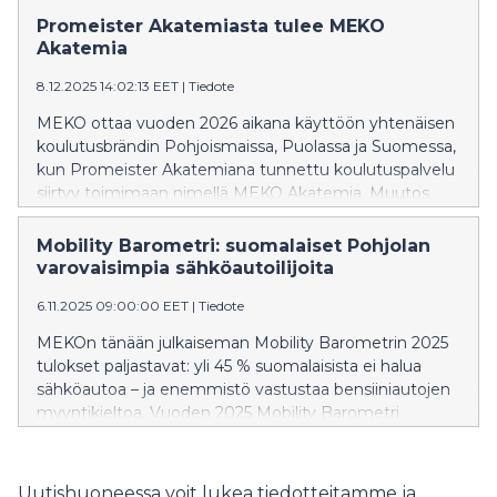
Promeister Akatemiasta tulee MEKO
Akatemia
8.12.2025 14:02:13 EET
|
Tiedote
MEKO ottaa vuoden 2026 aikana käyttöön yhtenäisen
koulutusbrändin Pohjoismaissa, Puolassa ja Suomessa,
kun Promeister Akatemiana tunnettu koulutuspalvelu
siirtyy toimimaan nimellä MEKO Akatemia. Muutos
koskee ainoastaan brändiä: koulutustoiminta jatkuu
markkinoittain kuten ennenkin, mutta yhteinen nimi
Mobility Barometri: suomalaiset Pohjolan
selkeyttää MEKOn kansainvälistä koulutustarjontaa ja
varovaisimpia sähköautoilijoita
vahvistaa sen näkyvyyttä. – Yhteinen brändi luo entistä
6.11.2025 09:00:00 EET
|
Tiedote
selvemmän yhteyden kollegoihimme eri maissa ja
tarjoaa paremmat mahdollisuudet jakaa osaamista ja
MEKOn tänään julkaiseman Mobility Barometrin 2025
kokemuksia. Tämä näkyy tulevaisuudessa varmasti
tulokset paljastavat: yli 45 % suomalaisista ei halua
koulutussisällöissä, teknisessä tuessa ja osaamisen
sähköautoa – ja enemmistö vastustaa bensiiniautojen
laajemmassa hyödyntämisessä – niin
myyntikieltoa. Vuoden 2025 Mobility Barometri
sähköajoneuvojen kuin kehittyvän
paljastaa muutoksen: sähköautoihin liittyvä epäluulo
ajoneuvoteknologian osalta, kuvailee MEKO Finlandin
kasvaa läpi Pohjoismaiden, ja Suomi on nyt selvästi
toimitusjohtaja Sanna Reunanen. Promeister
skeptisin maa koko alueella.
Uutishuoneessa voit lukea tiedotteitamme ja
Akatemia on kouluttanut suomalaisia autotekniikan