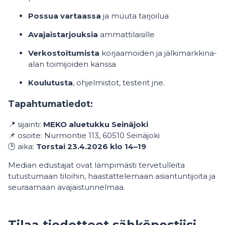
Possua vartaassa
ja muuta tarjoilua
Avajaistarjouksia
ammattilaisille
Verkostoitumista
korjaamoiden ja jälkimarkkina-
alan toimijoiden kanssa
Koulutusta
, ohjelmistot, testerit jne.
Tapahtumatiedot:
📍 sijainti:
MEKO aluetukku Seinäjoki
📌 osoite: Nurmontie 113, 60510 Seinäjoki
🕑 aika:
Torstai 23.4.2026 klo 14–19
Median edustajat ovat lämpimästi tervetulleita
tutustumaan tiloihin, haastattelemaan asiantuntijoita ja
seuraamaan avajaistunnelmaa.
Tilaa tiedotteet sähköpostiisi