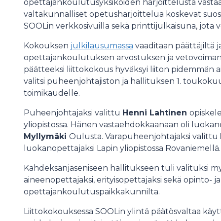
opettajankoulutusyksiköiden harjoittelusta vastaa
valtakunnalliset opetusharjoittelua koskevat suos
SOOLin verkkosivuilla sekä printtijulkaisuna, jota v
Kokouksen
julkilausumassa
vaaditaan päättäjiltä 
opettajankoulutuksen arvostuksen ja vetovoiman 
päätteeksi liittokokous hyväksyi liiton pidemmän aik
valitsi puheenjohtajiston ja hallituksen 1. toukoku
toimikaudelle.
Puheenjohtajaksi valittu
Henni Lahtinen
opiskel
yliopistossa. Hänen vastaehdokkaanaan oli luokan
Myllymäki
Oulusta. Varapuheenjohtajaksi valittu
luokanopettajaksi Lapin yliopistossa Rovaniemellä.
Kahdeksanjäseniseen hallitukseen tuli valituksi m
aineenopettajaksi, erityisopettajaksi sekä opinto- ja
opettajankoulutuspaikkakunnilta.
Liittokokouksessa SOOLin ylintä päätösvaltaa käytt