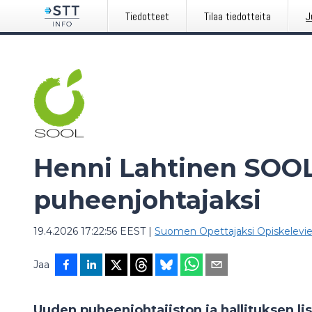
Tiedotteet
Tilaa tiedotteita
J
Henni Lahtinen SOO
puheenjohtajaksi
19.4.2026 17:22:56 EEST
|
Suomen Opettajaksi Opiskelevie
Jaa
Uuden puheenjohtajiston ja hallituksen li