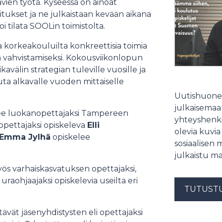
vien työtä. Kyseessä on ainoat
itukset ja ne julkaistaan kevään aikana
oi tilata SOOLin toimistolta.
ja korkeakouluilta konkreettisia toimia
vahvistamiseksi. Kokousviikonlopun
avälin strategian tuleville vuosille ja
uta alkavalle vuoden mittaiselle
Uutishuonee
julkaisemaam
ee luokanopettajaksi Tampereen
yhteyshenki
opettajaksi opiskeleva
Elli
olevia kuvia
Emma Jylhä
opiskelee
sosiaalisen 
julkaistu ma
yös varhaiskasvatuksen opettajaksi,
 uraohjaajaksi opiskelevia useilta eri
TUTUST
ävät jäsenyhdistysten eli opettajaksi