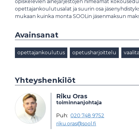
opiskelevien ainejärjestöjen nimeämät kokousedusta
opettajankoulutusalat ja suurin osa jäsenyhdistyk
mukaan kuinka monta SOOLin jäsenmaksun maksan
Avainsanat
opettajankoulutus
opetusharjoittelu
vaalit
Yhteyshenkilöt
Riku Oras
toiminnanjohtaja
Puh:
020 748 9752
riku.oras@sool.fi