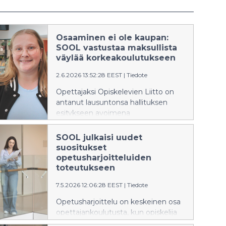
Osaaminen ei ole kaupan:
SOOL vastustaa maksullista
väylää korkeakoulutukseen
2.6.2026 13:52:28 EEST
|
Tiedote
Opettajaksi Opiskelevien Liitto on
antanut lausuntonsa hallituksen
esitykseen avoimena
korkeakouluopetuksena annettaviin
tutkintoihin. SOOL tyrmää
SOOL julkaisi uudet
lakiesityksen avointen
suositukset
korkeakoulujen tutkinnonanto-
opetusharjoitteluiden
oikeudesta. Suunniteltu maksullinen
toteutukseen
reitti tutkinto-opintoihin romuttaa
7.5.2026 12:06:28 EEST
|
Tiedote
suomalaisen koulutuspolitiikan tasa-
arvoperinteen ja vaarantaa
Opetusharjoittelu on keskeinen osa
opettajankoulutuksen laadun
opettajankoulutusta, kun opiskelija
ohittamalla soveltuvuuskokeet.
pääsee turvallisessa ympäristössä