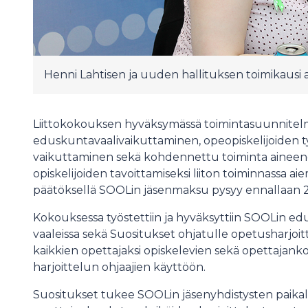
Henni Lahtisen ja uuden hallituksen toimikausi 
Liittokokouksen hyväksymässä toimintasuunnitelm
eduskuntavaalivaikuttaminen, opeopiskelijoiden 
vaikuttaminen sekä kohdennettu toiminta aineeno
opiskelijoiden tavoittamiseksi liiton toiminnassa 
päätöksellä SOOLin jäsenmaksu pysyy ennallaan 2
Kokouksessa työstettiin ja hyväksyttiin SOOLin e
vaaleissa sekä Suositukset ohjatulle opetusharjoitte
kaikkien opettajaksi opiskelevien sekä opettajanko
harjoittelun ohjaajien käyttöön.
Suositukset tukee SOOLin jäsenyhdistysten paikal