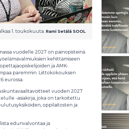
alkaa 1. toukokuuta.
Rami Setälä
SOOL
assa vuodelle 2027 on painopisteinä
työelämävalmiuksien kehittämiseen
pettajaopiskelijoiden ja AMK-
aiempaa paremmin. Liittokokouksen
6 eurossa.
duskuntavaalitavoitteet vuoden 2027
lulle -asiakirja, joka on tarkoitettu
ulutusyksiköiden, oppilaitosten ja
lista edunvalvontaa ja