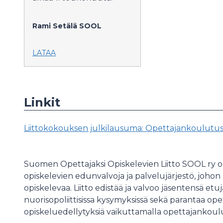
Rami Setälä
SOOL
LATAA
Linkit
Liittokokouksen julkilausuma: Opettajankoulutus
Suomen Opettajaksi Opiskelevien Liitto SOOL ry o
opiskelevien edunvalvoja ja palvelujärjestö, johon
opiskelevaa. Liitto edistää ja valvoo jäsentensä etuja 
nuorisopoliittisissa kysymyksissä sekä parantaa ope
opiskeluedellytyksiä vaikuttamalla opettajankou