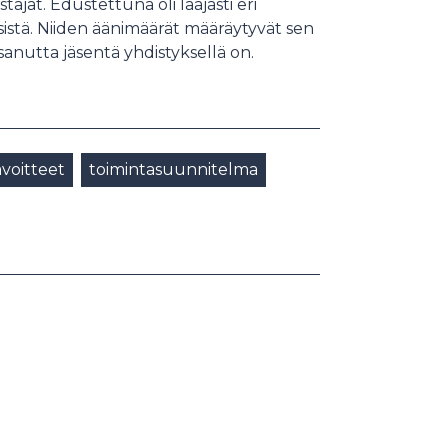
jat. Edustettuna oli laajasti eri
sistä. Niiden äänimäärät määräytyvät sen
utta jäsentä yhdistyksellä on.
avoitteet
toimintasuunnitelma