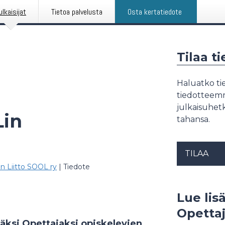
ulkaisijat
Tietoa palvelusta
Osta kertatiedote
Tilaa t
Haluatko tie
tiedotteemme
julkaisuhetk
Lin
tahansa.
TILAA
n Liitto SOOL ry
|
Tiedote
Lue lis
Opettaj
säksi Opettajaksi opiskelevien