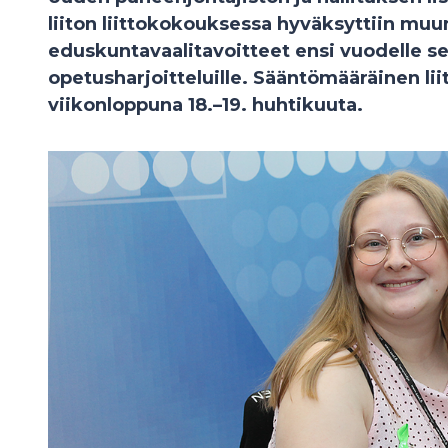
liiton liittokokouksessa hyväksyttiin muu
eduskuntavaalitavoitteet ensi vuodelle se
opetusharjoitteluille. Sääntömääräinen lii
viikonloppuna 18.–19. huhtikuuta.