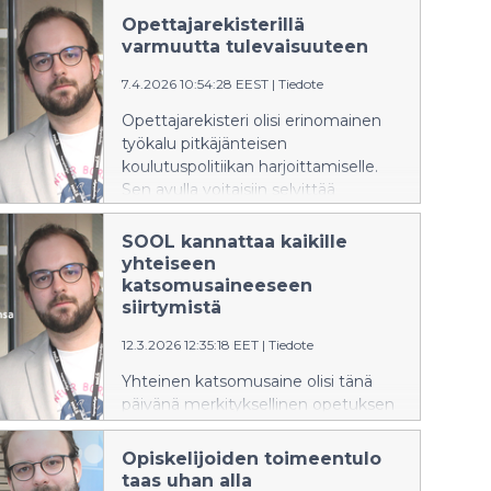
harjoittelemaan opettajan työtä
Opettajarekisterillä
ohjatusti. Harjoitteluiden tulee
varmuutta tulevaisuuteen
vastata työelämän tarpeita, ja
nopeasti muuttuvassa maailmassa
7.4.2026 10:54:28 EEST
|
Tiedote
niiden sisältöä tulee kehittää
Opettajarekisteri olisi erinomainen
jatkuvasti. Uudistettuun Suositukset
työkalu pitkäjänteisen
ohjatulle opetusharjoittelulle -
koulutuspolitiikan harjoittamiselle.
julkaisuun on koottu Opettajaksi
Sen avulla voitaisiin selvittää
Opiskelevien Liiton näkemykset
opettajien eläköitymistä, kelpoisten
harjoitteluiden toteutuksesta.
opettajien määrää ja suunnata
SOOL kannattaa kaikille
aloituspaikkoja tarpeiden mukaan.
yhteiseen
katsomusaineeseen
siirtymistä
12.3.2026 12:35:18 EET
|
Tiedote
Yhteinen katsomusaine olisi tänä
päivänä merkityksellinen opetuksen
järjestämisen ja oppilaiden
yhdenvertaisuuden kannalta.
Opiskelijoiden toimeentulo
taas uhan alla