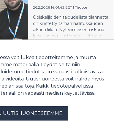
26.2.2026 14:01:42 EET
|
Tiedote
Opiskelijoiden taloudellista tilannetta
on kiristetty tämän hallituskauden
aikana liikaa. Nyt viimeisenä iskuna
kesätöiden puutteesta kuritetaan
kohtuuttomasti tilanteessa, jossa
Suomen työttömyysaste on koko
Euroopan korkein.
ssa voit lukea tiedotteitamme ja muuta
me materiaalia. Löydät sieltä niin
löidemme tiedot kuin vapaasti julkaistavissa
 ja videoita. Uutishuoneessa voit nähdä myös
median sisältöjä. Kaikki tiedotepalvelussa
teriaali on vapaasti median käytettävissä.
U UUTISHUONEESEEMME