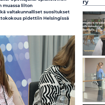
ry
n muassa liiton
kä valtakunnalliset suositukset
ttokokous pidettiin Helsingissä