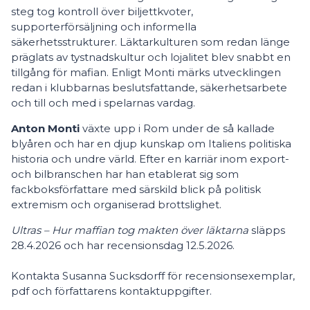
steg tog kontroll över biljettkvoter,
supporterförsäljning och informella
säkerhetsstrukturer. Läktarkulturen som redan länge
präglats av tystnadskultur och lojalitet blev snabbt en
tillgång för mafian. Enligt Monti märks utvecklingen
redan i klubbarnas beslutsfattande, säkerhetsarbete
och till och med i spelarnas vardag.
Anton Monti
växte upp i Rom under de så kallade
blyåren och har en djup kunskap om Italiens politiska
historia och undre värld. Efter en karriär inom export-
och bilbranschen har han etablerat sig som
fackboksförfattare med särskild blick på politisk
extremism och organiserad brottslighet.
Ultras – Hur maffian tog makten över läktarna
släpps
28.4.2026 och har recensionsdag 12.5.2026.
Kontakta Susanna Sucksdorff för recensionsexemplar,
pdf och författarens kontaktuppgifter.