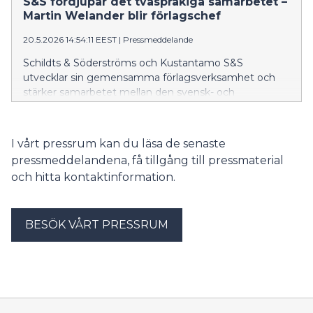
S&S fördjupar det tvåspråkiga samarbetet –
Martin Welander blir förlagschef
20.5.2026 14:54:11 EEST
|
Pressmeddelande
Schildts & Söderströms och Kustantamo S&S
utvecklar sin gemensamma förlagsverksamhet och
stärker samarbetet mellan den svensk- och
finskspråkiga utgivningen.
I vårt pressrum kan du läsa de senaste
pressmeddelandena, få tillgång till pressmaterial
och hitta kontaktinformation.
BESÖK VÅRT PRESSRUM