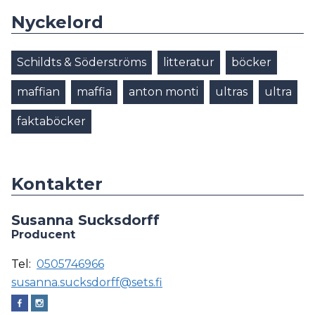
Nyckelord
Schildts & Söderströms
litteratur
böcker
maffian
maffia
anton monti
ultras
ultra
faktaböcker
Kontakter
Susanna Sucksdorff
Producent
Tel:
0505746966
susanna.sucksdorff@sets.fi