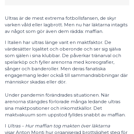
Ultras är de mest extrema fotbollsfansen, de skyr
varken våld eller lagbrott. Men nu har läktarna intagits
av något som gör även dem rädda: maffian.
I Italien har ultras länge varit en maktfaktor. De
värdesätter lojalitet och oberonde och ser sig själva
som själen i sina klubbar. De påverkar tränarval och
spelarköp och fyller arenorna med koreografier,
sånger och banderoller. Men deras fanatiska
engagemang leder också till sammandrabbningar där
människor skadas eller dör.
Under pandemin förändrades situationen. När
arenorna stängdes förlorade många ledande ultras
sina maktpositioner och inkomstkällor. Det
maktvakuum som uppstod fylldes snabbt av maffian.
I
Ultras – Hur maffian tog makten över läktarna
visar Anton Monti hur organiserad brottslighet steg för