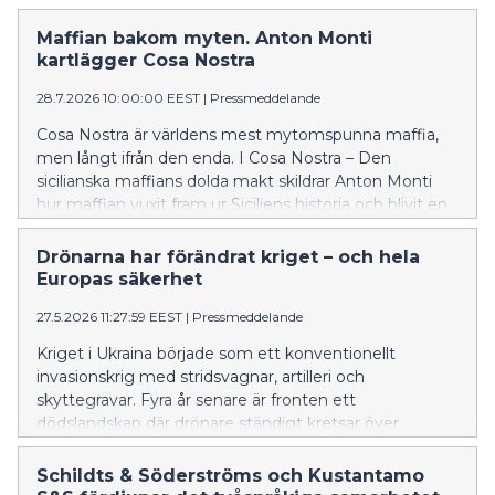
historia och blivit en maktstruktur med starka band till
politik och ekonomi.
Maffian bakom myten. Anton Monti
kartlägger Cosa Nostra
28.7.2026 10:00:00 EEST
|
Pressmeddelande
Cosa Nostra är världens mest mytomspunna maffia,
men långt ifrån den enda. I Cosa Nostra – Den
sicilianska maffians dolda makt skildrar Anton Monti
hur maffian vuxit fram ur Siciliens historia och blivit en
maktstruktur med starka band till politik och ekonomi.
Drönarna har förändrat kriget – och hela
Europas säkerhet
27.5.2026 11:27:59 EEST
|
Pressmeddelande
Kriget i Ukraina började som ett konventionellt
invasionskrig med stridsvagnar, artilleri och
skyttegravar. Fyra år senare är fronten ett
dödslandskap där drönare ständigt kretsar över
soldaterna och ingen rör sig obemärkt.
Schildts & Söderströms och Kustantamo