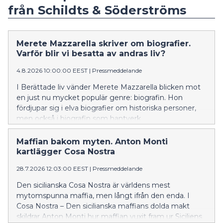
från Schildts & Söderströms
Merete Mazzarella skriver om biografier.
Varför blir vi besatta av andras liv?
4.8.2026 10:00:00 EEST
|
Pressmeddelande
I Berättade liv vänder Merete Mazzarella blicken mot
en just nu mycket populär genre: biografin. Hon
fördjupar sig i elva biografier om historiska personer,
men också i biografin som hantverk.
Maffian bakom myten. Anton Monti
kartlägger Cosa Nostra
28.7.2026 12:03:00 EEST
|
Pressmeddelande
Den sicilianska Cosa Nostra är världens mest
mytomspunna maffia, men långt ifrån den enda. I
Cosa Nostra – Den sicilianska maffians dolda makt
skildrar Anton Monti hur maffian vuxit fram ur Siciliens