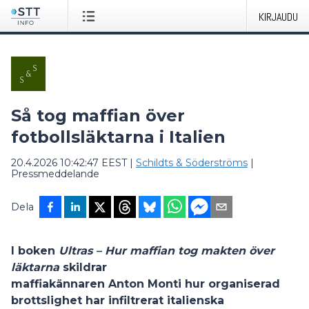
KIRJAUDU
Så tog maffian över
fotbollsläktarna i Italien
20.4.2026 10:42:47 EEST
|
Schildts & Söderströms
|
Pressmeddelande
Dela
I boken
Ultras – Hur maffian tog makten över
läktarna
skildrar
maffiakännaren Anton Monti hur organiserad
brottslighet har infiltrerat italienska