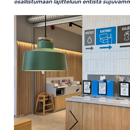
osallistumaan lajitteluun entistä sujuvamm