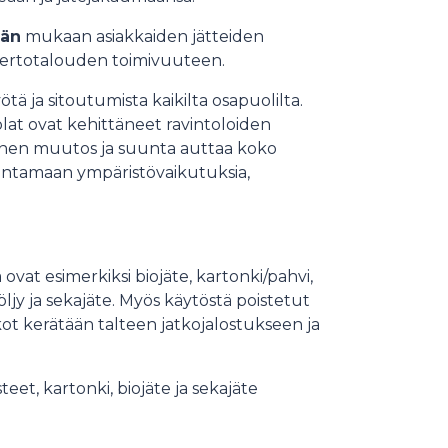
ään
mukaan asiakkaiden jätteiden
 kiertotalouden toimivuuteen.
ötä ja sitoutumista kaikilta osapuolilta.
at ovat kehittäneet ravintoloiden
teinen muutos ja suunta auttaa koko
rantamaan ympäristövaikutuksia,
a ovat esimerkiksi biojäte, kartonki/pahvi,
ljy ja sekajäte. Myös käytöstä poistetut
ikot kerätään talteen jatkojalostukseen ja
esteet, kartonki, biojäte ja sekajäte