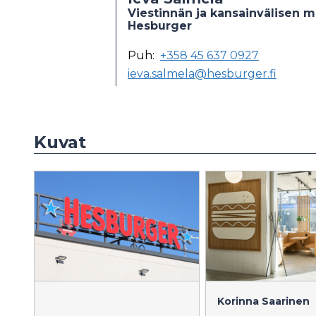
Viestinnän ja kansainvälisen m
Hesburger
Puh:
+358 45 637 0927
ieva.salmela@hesburger.fi
Kuvat
Korinna Saarinen