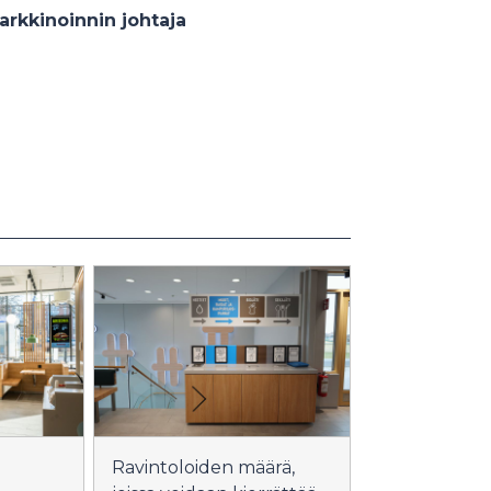
arkkinoinnin johtaja
Ravintoloiden määrä,