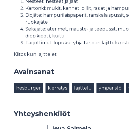
Nesteet: nesteet ja jäät
Kartonki: mukit, kannet, pillit, rasiat ja hampu
Biojäte: hampurilaispaperit, ranskalaispussit, s
ruokajäte
Sekajäte: aterimet, mauste- ja teepussit, mu
dippikipot), kuitti
Tarjottimet: lopuksi tyhjä tarjotin lajittelupis
Kiitos kun lajittelet!
Avainsanat
hesburger
kierrätys
lajittelu
ympäristö
Yhteyshenkilöt
Ieva Salmela