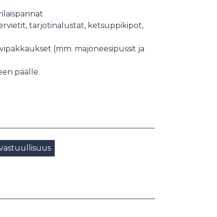
rilaispannat
ervietit, tarjotinalustat, ketsuppikipot,
ovipakkaukset (mm. majoneesipussit ja
teen päälle.
vastuullisuus