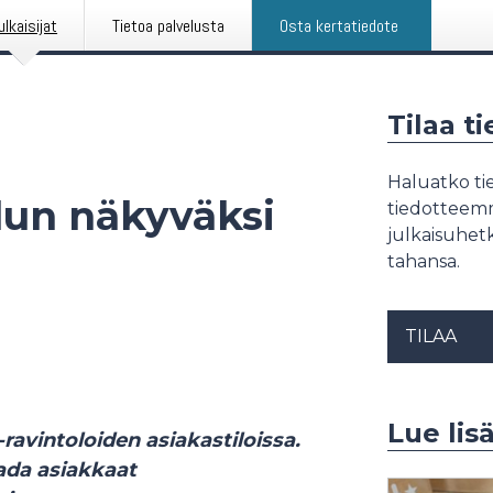
ulkaisijat
Tietoa palvelusta
Osta kertatiedote
Tilaa t
Haluatko tie
elun näkyväksi
tiedotteemme
julkaisuhetk
tahansa.
TILAA
Lue lis
avintoloiden asiakastiloissa.
aada asiakkaat