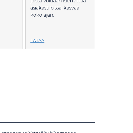
joissa voidaan kierrättää
asiakastiloissa, kasvaa
koko ajan.
LATAA