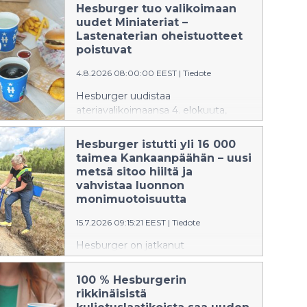
Hesburger tuo valikoimaan
uudet Miniateriat –
Lastenaterian oheistuotteet
poistuvat
4.8.2026 08:00:00 EEST
|
Tiedote
Hesburger uudistaa
ateriavalikoimaansa 4. elokuuta,
jolloin Lastenateriaan aiemmin
liittyneet oheistuotteet poistuvat
Hesburger istutti yli 16 000
ravintoloista. Tilalle tulevat uudet
taimea Kankaanpäähän – uusi
Miniateriat, jotka ovat saatavilla
metsä sitoo hiiltä ja
pienempään nälkään kaikille iästä
vahvistaa luonnon
riippumatta. Samalla Hesburger
monimuotoisuutta
alentaa muun muassa useiden
15.7.2026 09:15:21 EEST
|
Tiedote
sormisyötäväannosten hintoja.
Hesburger on jatkanut
metsitystyötään yhteistyössä
kotimaisen Carboreal Oyj:n kanssa
100 % Hesburgerin
myös tänä vuonna. Kesäkuun 2026
rikkinäisistä
alussa Kankaanpäähän istutettiin