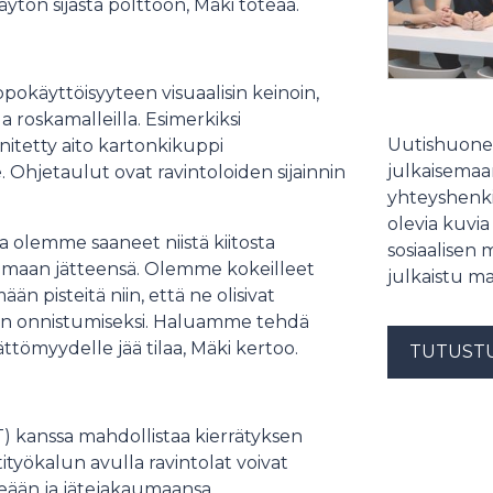
äytön sijasta polttoon, Mäki toteaa.
pokäyttöisyyteen visuaalisin keinoin,
la roskamalleilla. Esimerkiksi
Uutishuonee
nnitetty aito kartonkikuppi
julkaisemaam
. Ohjetaulut ovat ravintoloiden sijainnin
yhteyshenki
olevia kuvia
ja olemme saaneet niistä kiitosta
sosiaalisen 
elemaan jätteensä. Olemme kokeilleet
julkaistu ma
än pisteitä niin, että ne olisivat
elun onnistumiseksi. Haluamme tehdä
ättömyydelle jää tilaa, Mäki kertoo.
TUTUST
&T) kanssa mahdollistaa kierrätyksen
työkalun avulla ravintolat voivat
lkeään ja jätejakaumaansa.