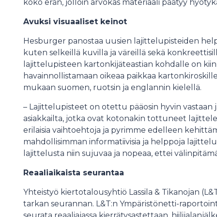
koko erän, jolloin arvokas materiaali päätyy hyötyk
Avuksi visuaaliset keinot
Hesburger panostaa uusien lajittelupisteiden help
kuten selkeillä kuvilla ja väreillä sekä konkreettisil
lajittelupisteen kartonkijäteastian kohdalle on kii
havainnollistamaan oikeaa paikkaa kartonkiroskille
mukaan suomen, ruotsin ja englannin kielellä.
– Lajittelupisteet on otettu pääosin hyvin vastaan 
asiakkailta, jotka ovat kotonakin tottuneet lajitt
erilaisia vaihtoehtoja ja pyrimme edelleen kehittämä
mahdollisimman informatiivisia ja helppoja lajitt
lajittelusta niin sujuvaa ja nopeaa, ettei välinpitäm
Reaaliaikaista seurantaa
Yhteistyö kiertotalousyhtiö Lassila & Tikanojan (L
tarkan seurannan. L&T:n Ympäristönetti-raportointi
seurata reaaliajassa kierrätysastettaan, hiilijalanjä