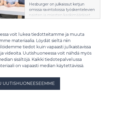
enemmän.
Hesburger on julkaissut ketjun
omissa ravintoloissa työskentelevien
naisten ja miesten keskimääräiset
palkat ja palkkaerot jo vuodesta
2023 lähtien. Yli yhdeksän
kymmenestä työntekijästä kokee
ssa voit lukea tiedotteitamme ja muuta
palkkatasa-arvon toteutuvan
me materiaalia. Löydät sieltä niin
työpaikallaan.
löidemme tiedot kuin vapaasti julkaistavissa
 ja videoita. Uutishuoneessa voit nähdä myös
median sisältöjä. Kaikki tiedotepalvelussa
teriaali on vapaasti median käytettävissä.
U UUTISHUONEESEEMME