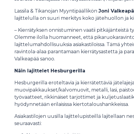
Lassila & Tikanojan Myyntipäällikön
Joni Valkeap
lajittelulla on suuri merkitys koko jätehuollon ja
– Kierrätyksen onnistuminen vaatii pitkäjänteistä ty
Olemme ilolla huomanneet, että pikaruokaravintol
lajittelumahdollisuuksia asiakastiloissa. Tämä yh
ravintola-alaa parantamaan kierrätysastetta ja pa
Valkeapää sanoo.
Näin lajittelet Hesburgerilla
Hesburgerilla eroteltavia ja kierrätettäviä jätelajej
muovipakkaukset/kalvomuovit, metalli, lasi, paistoö
työvaatteet, rikkinäiset tarjottimet ja kuljetuslaat
hyödynnetään erilaisissa kiertotaloushankkeissa.
Asiakastilojen uusilla lajittelupisteillä lajitellaan n
seuraavasti: