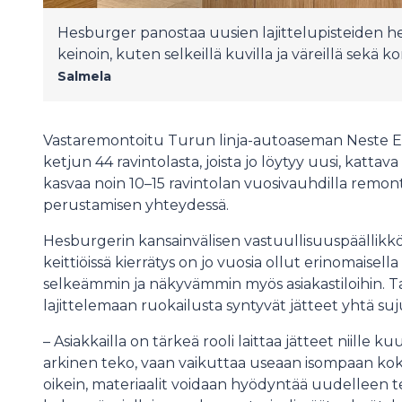
Hesburger panostaa uusien lajittelupisteiden he
keinoin, kuten selkeillä kuvilla ja väreillä sekä ko
Salmela
Vastaremontoitu Turun linja-autoaseman Neste Ex
ketjun 44 ravintolasta, joista jo löytyy uusi, kattava
kasvaa noin 10–15 ravintolan vuosivauhdilla remont
perustamisen yhteydessä.
Hesburgerin kansainvälisen vastuullisuuspäällikk
keittiöissä kierrätys on jo vuosia ollut erinomaisella
selkeämmin ja näkyvämmin myös asiakastiloihin. Ta
lajittelemaan ruokailusta syntyvät jätteet yhtä suj
– Asiakkailla on tärkeä rooli laittaa jätteet niille kuu
arkinen teko, vaan vaikuttaa useaan isompaan koko
oikein, materiaalit voidaan hyödyntää uudelleen teho