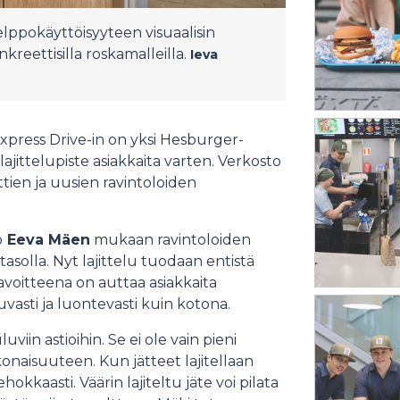
lppokäyttöisyyteen visuaalisin
nkreettisilla roskamalleilla.
Ieva
press Drive-in on yksi Hesburger-
 lajittelupiste asiakkaita varten. Verkosto
tien ja uusien ravintoloiden
ö
Eeva Mäen
mukaan ravintoloiden
 tasolla. Nyt lajittelu tuodaan entistä
voitteena on auttaa asiakkaita
uvasti ja luontevasti kuin kotona.
luviin astioihin. Se ei ole vain pieni
naisuuteen. Kun jätteet lajitellaan
kkaasti. Väärin lajiteltu jäte voi pilata