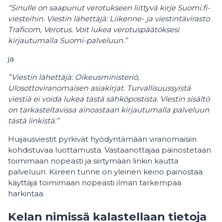
“Sinulle on saapunut verotukseen liittyvä kirje Suomi.fi-
viesteihin. Viestin lähettäjä: Liikenne- ja viestintävirasto
Traficom, Verotus. Voit lukea verotuspäätöksesi
kirjautumalla Suomi-palveluun.”
ja
”Vіеѕtіn läһettäјä: Oikeusministeriö,
Ulosottoviranomaisen asiakirjat. Turvallisuussyistä
viestiä ei voida lukea tästä sähköpostista. Viestin sisältö
on tarkasteltavissa ainoastaan kirjautumalla palveluun
tästä linkistä:”
Huijausviestit pyrkivät hyödyntämään viranomaisiin
kohdistuvaa luottamusta. Vastaanottajaa painostetaan
toimimaan nopeasti ja siirtymään linkin kautta
palveluun. Kiireen tunne on yleinen keino painostaa
käyttäjä toimimaan nopeasti ilman tarkempaa
harkintaa.
Kelan nimissä kalastellaan tietoja