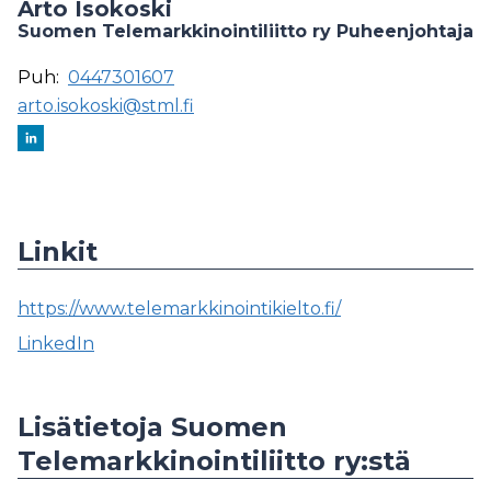
Arto Isokoski
Suomen Telemarkkinointiliitto ry Puheenjohtaja
Puh:
0447301607
arto.isokoski@stml.fi
Linkit
https://www.telemarkkinointikielto.fi/
LinkedIn
Lisätietoja Suomen
Telemarkkinointiliitto ry:stä