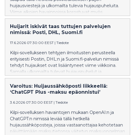
huijausviestejä ja ulkomailta tulevia huijauspuheluita.
Viime aikojen havainnoissa korostuvat myös
julkisuuden henkilöiden nimissä lähetetyt uhkaavat
viestit sekä viranomaisiksi naamioidut huijaukset.
Huijarit iskivät taas tuttujen palvelujen
nimissä: Posti, DHL, Suomi.fi
17.6.2026 07:30:00 EEST
|
Tiedote
Kilpi-sovellukseen tehtyjen ilmoitusten perusteella
erityisesti Postin, DHL:n ja Suomi.fi-palvelun nimissä
tehdyt huijaukset ovat lisääntyneet viime viikkoina.
Samalla ulkomailta tulevat huijauspuhelut ja
kotimaisista numeroista tehtävät häiritsevät
yhteydenotot kuormittavat monia suomalaisia.
Varoitus: Huijaussähköposti liikkeellä:
‘ChatGPT Plus -maksu epäonnistui’
3.6.2026 07:30:00 EEST
|
Tiedote
Kilpi-sovelluksen havaintojen mukaan OpenAI:n ja
ChatGPT:n nimissä leviää tällä hetkellä
huijaussähköposteja, joissa vastaanottajaa kehotetaan
päivittämään maksutietonsa väitetyn maksuongelman