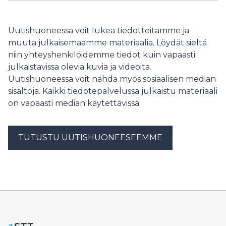
vuoksi. Samanaikaisesti suomalaisia lähestytään nyt
paljon myös viranomaisten, terveyspalveluiden ja
teleoperaattoreiden nimissä tehdyillä huijauksilla.
Uutishuoneessa voit lukea tiedotteitamme ja
muuta julkaisemaamme materiaalia. Löydät sieltä
niin yhteyshenkilöidemme tiedot kuin vapaasti
julkaistavissa olevia kuvia ja videoita.
Uutishuoneessa voit nähdä myös sosiaalisen median
sisältöjä. Kaikki tiedotepalvelussa julkaistu materiaali
on vapaasti median käytettävissä.
TUTUSTU UUTISHUONEESEEMME