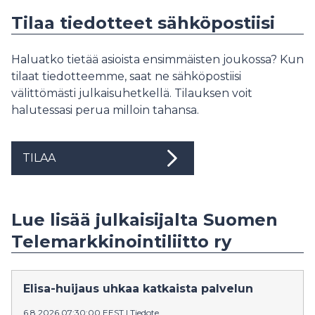
Tilaa tiedotteet sähköpostiisi
Haluatko tietää asioista ensimmäisten joukossa? Kun
tilaat tiedotteemme, saat ne sähköpostiisi
välittömästi julkaisuhetkellä. Tilauksen voit
halutessasi perua milloin tahansa.
TILAA
Lue lisää julkaisijalta Suomen
Telemarkkinointiliitto ry
Elisa-huijaus uhkaa katkaista palvelun
6.8.2026 07:30:00 EEST
|
Tiedote