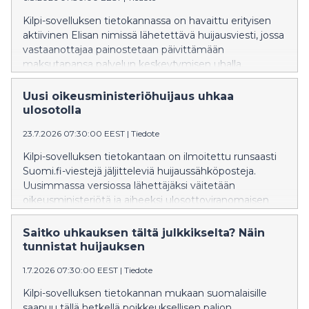
Kilpi-sovelluksen tietokannassa on havaittu erityisen
aktiivinen Elisan nimissä lähetettävä huijausviesti, jossa
vastaanottajaa painostetaan päivittämään
maksutapansa palvelun keskeytymisen uhalla.
Uusi oikeusministeriöhuijaus uhkaa
ulosotolla
23.7.2026 07:30:00 EEST
|
Tiedote
Kilpi-sovelluksen tietokantaan on ilmoitettu runsaasti
Suomi.fi-viestejä jäljitteleviä huijaussähköposteja.
Uusimmassa versiossa lähettäjäksi väitetään
oikeusministeriötä ja aiheeksi ulosottoviranomaisen
asiakirjoja. Kilpi-sovelluksen havainnoissa näkyy samaan
aikaan myös Klarna- ja DHL-huijauksia sekä
Saitko uhkauksen tältä julkkikselta? Näin
vilkastunutta huijaussoittoliikennettä ulkomailta.
tunnistat huijauksen
1.7.2026 07:30:00 EEST
|
Tiedote
Kilpi-sovelluksen tietokannan mukaan suomalaisille
saapuu tällä hetkellä poikkeuksellisen paljon