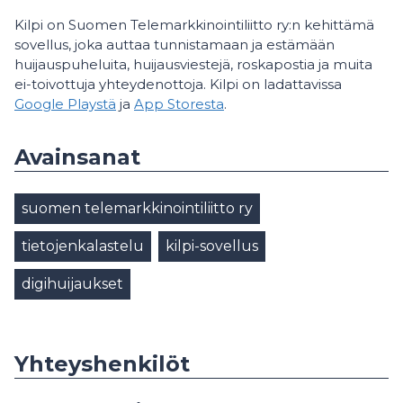
Kilpi on Suomen Telemarkkinointiliitto ry:n kehittämä
sovellus, joka auttaa tunnistamaan ja estämään
huijauspuheluita, huijausviestejä, roskapostia ja muita
ei-toivottuja yhteydenottoja. Kilpi on ladattavissa
Google Playstä
ja
App Storesta
.
Avainsanat
suomen telemarkkinointiliitto ry
tietojenkalastelu
kilpi-sovellus
digihuijaukset
Yhteyshenkilöt