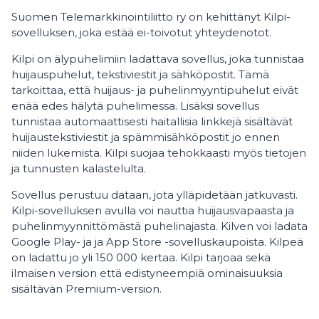
Suomen Telemarkkinointiliitto ry on kehittänyt Kilpi-
sovelluksen, joka estää ei-toivotut yhteydenotot.
Kilpi on älypuhelimiin ladattava sovellus, joka tunnistaa
huijauspuhelut, tekstiviestit ja sähköpostit. Tämä
tarkoittaa, että huijaus- ja puhelinmyyntipuhelut eivät
enää edes hälytä puhelimessa. Lisäksi sovellus
tunnistaa automaattisesti haitallisia linkkejä sisältävät
huijaustekstiviestit ja spämmisähköpostit jo ennen
niiden lukemista. Kilpi suojaa tehokkaasti myös tietojen
ja tunnusten kalastelulta.
Sovellus perustuu dataan, jota ylläpidetään jatkuvasti.
Kilpi-sovelluksen avulla voi nauttia huijausvapaasta ja
puhelinmyynnittömästä puhelinajasta. Kilven voi ladata
Google Play- ja ja App Store -sovelluskaupoista. Kilpeä
on ladattu jo yli 150 000 kertaa. Kilpi tarjoaa sekä
ilmaisen version että edistyneempiä ominaisuuksia
sisältävän Premium-version.