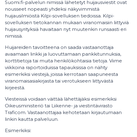
Suomi.fi-palvelun nimissä lähetetyt huijausviestit ovat
nousseet nopeasti yhdeksi näkyvimmistä
huijausilmiöistä Kilpi-sovelluksen tiedoissa.
Kilpi-
sovelluksen tietokannan mukaan viranomaisiin liittyviä
huijausyrityksiä havaitaan nyt muutenkin runsaasti eri
nimissä.
Huijareiden tavoitteena on saada vastaanottaja
avaamaan linkki ja luovuttamaan pankkitunnuksia,
korttitietoja tai muita henkilökohtaisia tietoja. Viime
viikkoina raportoiduissa tapauksissa on nähty
esimerkiksi viestejä, joissa kerrotaan saapuneesta
viranomaisasiakirjasta tai verotukseen liittyvästä
kirjeestä.
Viesteissä voidaan väittää lähettäjäksi esimerkiksi
Oikeusministeriö tai Liikenne- ja viestintävirasto
Traficom. Vastaanottajaa kehotetaan kirjautumaan
linkin kautta palveluun.
Esimerkiksi: