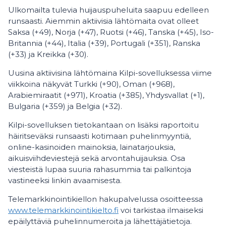
Ulkomailta tulevia huijauspuheluita saapuu edelleen
runsaasti. Aiemmin aktiivisia lähtömaita ovat olleet
Saksa (+49), Norja (+47), Ruotsi (+46), Tanska (+45), Iso-
Britannia (+44), Italia (+39), Portugali (+351), Ranska
(+33) ja Kreikka (+30).
Uusina aktiivisina lähtömaina Kilpi-sovelluksessa viime
viikkoina näkyvät Turkki (+90), Oman (+968),
Arabiemiraatit (+971), Kroatia (+385), Yhdysvallat (+1),
Bulgaria (+359) ja Belgia (+32).
Kilpi-sovelluksen tietokantaan on lisäksi raportoitu
häiritseväksi runsaasti kotimaan puhelinmyyntiä,
online-kasinoiden mainoksia, lainatarjouksia,
aikuisviihdeviestejä sekä arvontahuijauksia. Osa
viesteistä lupaa suuria rahasummia tai palkintoja
vastineeksi linkin avaamisesta.
Telemarkkinointikiellon hakupalvelussa osoitteessa
www.telemarkkinointikielto.fi
voi tarkistaa ilmaiseksi
epäilyttäviä puhelinnumeroita ja lähettäjätietoja.