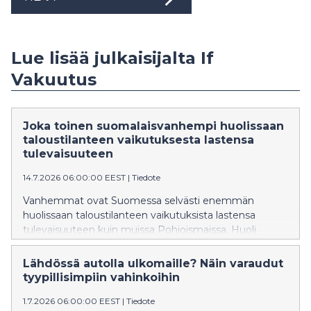
Lue lisää julkaisijalta If
Vakuutus
Joka toinen suomalaisvanhempi huolissaan
taloustilanteen vaikutuksesta lastensa
tulevaisuuteen
14.7.2026 06:00:00 EEST
|
Tiedote
Vanhemmat ovat Suomessa selvästi enemmän
huolissaan taloustilanteen vaikutuksista lastensa
tulevaisuuteen kuin muissa Pohjoismaissa. Huoli
sosiaalisen median vaikutuksista puolestaan yhdistää
pohjoismaisia vanhempia.
Lähdössä autolla ulkomaille? Näin varaudut
tyypillisimpiin vahinkoihin
1.7.2026 06:00:00 EEST
|
Tiedote