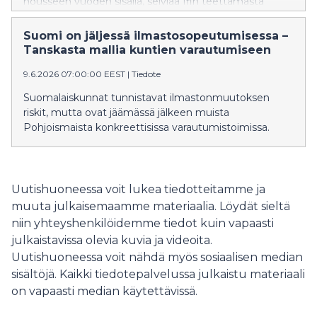
nousseen vuoden sisällä, selviää Ifin teettämästä
tutkimuksesta. Samalla lähes joka toinen sanoo, että
asumiskulut ovat pakottaneet tinkimään muista
Suomi on jäljessä ilmastosopeutumisessa –
menoista. Monelle taloustilanne on tällä hetkellä
Tanskasta mallia kuntien varautumiseen
kuormittava, ja siksi arjen varautumisen merkitys
9.6.2026 07:00:00 EEST
|
Tiedote
korostuu.
Suomalaiskunnat tunnistavat ilmastonmuutoksen
riskit, mutta ovat jäämässä jälkeen muista
Pohjoismaista konkreettisissa varautumistoimissa.
Uutishuoneessa voit lukea tiedotteitamme ja
muuta julkaisemaamme materiaalia. Löydät sieltä
niin yhteyshenkilöidemme tiedot kuin vapaasti
julkaistavissa olevia kuvia ja videoita.
Uutishuoneessa voit nähdä myös sosiaalisen median
sisältöjä. Kaikki tiedotepalvelussa julkaistu materiaali
on vapaasti median käytettävissä.