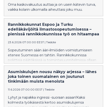
Oma kaskovakuutus auttaa ja on usein kätevin turva,
vaikka kolarin ulkomailla aiheuttaisi joku muu.
Rannikkokunnat Espoo ja Turku
edelläkävijöitä ilmastosopeutumisessa –
pienissä rannikkokunnissa työ on hitaampaa
23.6.2026 07:00:00 EEST
|
Tiedote
Sopeutuminen sään ääri-ilmiöiden voimistumiseen
etenee Suomessa eri tahtiin. Rannikkokunnissa
poliittisia päätöksissä ja toimintasuunnitelmissa ollaan
sisämaakuntia jäljessä, mutta sopeutuminen näkyy
useammin käytännön toimissa.
Asumiskulujen nousu näkyy arjessa – lähes
joka toinen suomalainen on joutunut
tinkimään muista menoista
11.6.2026 07:00:00 EEST
|
Tiedote
Lyhyt ja napakka ingressi -suoraan asiaan!Kaksi
kolmesta työikäisestä kertoo asumiskulujensa