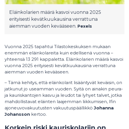
Eläinkolarien määrä kasvoi vuonna 2025
erityisesti kevätkuukausina verrattuna
aiemman vuoden kevääseen.
Pexels
Vuonna 2025 tapahtui Tilastokeskuksen mukaan
enemmän eläinkolareita kuin edellisenä vuonna –
yhteensä 13 291 kappaletta. Eläinkolarien määrä kasvoi
vuonna 2025 erityisesti kevätkuukausina verrattuna
aiemman vuoden kevääseen.
– Tämä kehitys, että eläinkolarit lisääntyvät keväisin, on
jatkunut jo useamman vuoden. Syitä on ainakin peura-
ja kauriskantojen kasvu ja leudot tai lyhyet talvet, jotka
mahdollistavat eläinten laajemman liikkumisen, Ifin
ajoneuvovakuutusten vakuutuspäällikkö
Johanna
Johansson
kertoo.
Korkein riski kauriskolariin on