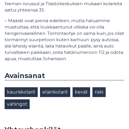
hieman noussut ja Tilastokeskuksen mukaan kolareita
sattui yhteensä 35.
– Määrät ovat pieniä edelleen, mutta haluamme
muistuttaa, että loukkaantunut villisika voi olla
hengenvaarallinen. Toimintaohje on sama kuin, jos olisit
törmännyt suurpetoon kuten karhuun: pysy autossa,
älä lähesty eläintä, laita hätävilkut päälle, siirrä auto
turvalliseen paikkaan, soita hätänumeroon 112 ja odota
apua, muistuttaa Johansson.
Avainsanat
kauriskolarit
eläinkolarit
kevät
riski
vahingot