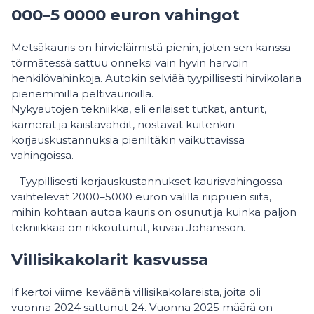
000–5 0000 euron vahingot
Metsäkauris on hirvieläimistä pienin, joten sen kanssa
törmätessä sattuu onneksi vain hyvin harvoin
henkilövahinkoja. Autokin selviää tyypillisesti hirvikolaria
pienemmillä peltivaurioilla.
Nykyautojen tekniikka, eli erilaiset tutkat, anturit,
kamerat ja kaistavahdit, nostavat kuitenkin
korjauskustannuksia pieniltäkin vaikuttavissa
vahingoissa.
– Tyypillisesti korjauskustannukset kaurisvahingossa
vaihtelevat 2000–5000 euron välillä riippuen siitä,
mihin kohtaan autoa kauris on osunut ja kuinka paljon
tekniikkaa on rikkoutunut, kuvaa Johansson.
Villisikakolarit kasvussa
If kertoi viime keväänä villisikakolareista, joita oli
vuonna 2024 sattunut 24. Vuonna 2025 määrä on