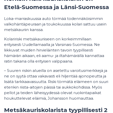
Etelä-Suomessa ja Länsi-Suomessa
Loka-marraskuussa auto törmää todennäköisimmin
valkohäntäpeuraan ja toukokuussa kolari sattuu usein
metsäkauriin kanssa.
Kolaririski metsäkauriiseen on korkeimmillaan
erityisesti Uudellamaalla ja Varsinais-Suomessa. Ne
liikkuvat muiden hirvieläinten tavoin tyypillisesti
hämärän aikaan, eli aamu- ja iltahämärällä kannattaa
ratin takana olla erityisen valppaana.
– Suuren riskin alueilla on asetettu varoitusmerkkejä ja
ne on syytä ottaa vakavasti eli hiljentää ajonopeutta ja
lisätä tarkkaavaisuutta. Riski törmätä eläimeen on suuri
etenkin riista-aitojen päissä tai aukkokohdissa. Myös
pellot ja teiden läheisyydessä olevat ruokintapaikat
houkuttelevat eläimiä, Johansson huomauttaa.
Metsäkauriskolarista tyypillisesti 2