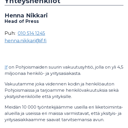
Yhteyshenkilöt
Henna Nikkari
Head of Press
Puh:
010 514 1245
henna.nikkari@if.fi
If
on Pohjoismaiden suurin vakuutusyhtiö, jolla on yli 4,5
miljoonaa henkilö- ja yritysasiakasta.
Vakuutamme joka viidennen kodin ja henkilöauton
Pohjoismaissa ja tarjoamme henkilövakuutuksia sekä
yksityishenkilöille että yrityksille.
Meidän 10 000 työntekijäämme useilla eri liiketoiminta-
alueilla ja useissa eri maissa varmistavat, että yksityis- ja
yritysasiakkaamme saavat tarvitsemansa avun.