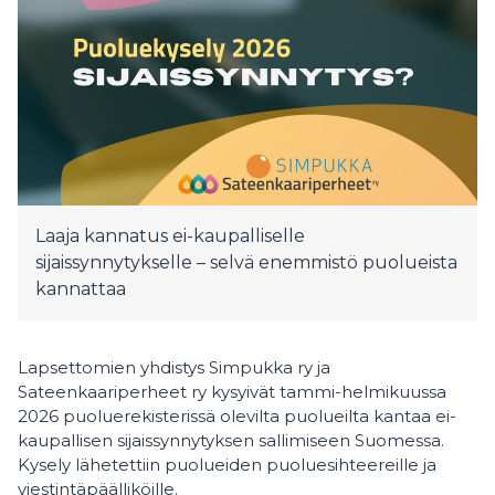
Laaja kannatus ei-kaupalliselle
sijaissynnytykselle – selvä enemmistö puolueista
kannattaa
Lapsettomien yhdistys Simpukka ry ja
Sateenkaariperheet ry kysyivät tammi-helmikuussa
2026 puoluerekisterissä olevilta puolueilta kantaa ei-
kaupallisen sijaissynnytyksen sallimiseen Suomessa.
Kysely lähetettiin puolueiden puoluesihteereille ja
viestintäpäälliköille.