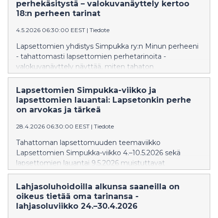
ottamaan yhteyttä hedelmöityshoitoklinikoihin.
perhekäsitystä – valokuvanäyttely kertoo
18:n perheen tarinat
4.5.2026 06:30:00 EEST
|
Tiedote
Lapsettomien yhdistys Simpukka ry:n Minun perheeni
- tahattomasti lapsettomien perhetarinoita -
valokuvanäyttely näyttää, miten tahaton
lapsettomuus muokkaa omaa perhekäsitystä.
Simpukka palkitsi näyttelyn vapaaehtoiset
Lapsettomien Simpukka-viikko ja
valokuvaajat Simpukan helmi -tunnustuksella.
lapsettomien lauantai: Lapsetonkin perhe
Valokuvanäyttely Tampereella Cafe Kartanossa 5.–
on arvokas ja tärkeä
31.5.2026 ja Simpukka ry:n verkkosivuilla 9.5.–31.12.2026.
28.4.2026 06:30:00 EEST
|
Tiedote
Kutsu medialle näyttelyn juhlaan 9.5.2026.
Tahattoman lapsettomuuden teemaviikko
Lapsettomien Simpukka-viikko 4.–10.5.2026 sekä
lapsettomien lauantai 9.5.2026 muistuttavat
äitienpäivän alla, että vanhemmuus ei ole
itsestäänselvyys. Tahaton lapsettomuus on syvä kriisi,
Lahjasoluhoidoilla alkunsa saaneilla on
joka koskettaa joka viidettä. Tänä vuonna lapsettomien
oikeus tietää oma tarinansa -
viikko laajentaa perhekäsitystä.
lahjasoluviikko 24.–30.4.2026