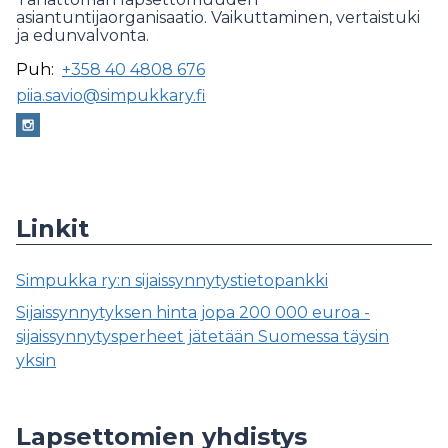
asiantuntijaorganisaatio. Vaikuttaminen, vertaistuki
ja edunvalvonta.
Puh:
+358 40 4808 676
piia.savio@simpukkary.fi
Linkit
Simpukka ry:n sijaissynnytystietopankki
Sijaissynnytyksen hinta jopa 200 000 euroa -
sijaissynnytysperheet jätetään Suomessa täysin
yksin
Lapsettomien yhdistys