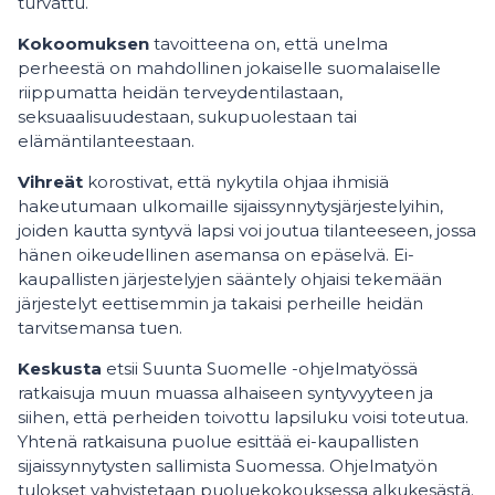
turvattu.
Kokoomuksen
tavoitteena on, että unelma
perheestä on mahdollinen jokaiselle suomalaiselle
riippumatta heidän terveydentilastaan,
seksuaalisuudestaan, sukupuolestaan tai
elämäntilanteestaan.
Vihreät
korostivat, että nykytila ohjaa ihmisiä
hakeutumaan ulkomaille sijaissynnytysjärjestelyihin,
joiden kautta syntyvä lapsi voi joutua tilanteeseen, jossa
hänen oikeudellinen asemansa on epäselvä. Ei-
kaupallisten järjestelyjen sääntely ohjaisi tekemään
järjestelyt eettisemmin ja takaisi perheille heidän
tarvitsemansa tuen.
Keskusta
etsii Suunta Suomelle -ohjelmatyössä
ratkaisuja muun muassa alhaiseen syntyvyyteen ja
siihen, että perheiden toivottu lapsiluku voisi toteutua.
Yhtenä ratkaisuna puolue esittää ei-kaupallisten
sijaissynnytysten sallimista Suomessa. Ohjelmatyön
tulokset vahvistetaan puoluekokouksessa alkukesästä.