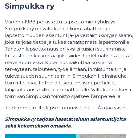
Simpukka ry
Vuonna 1988 perustettu Lapsettomien yhdistys
Simpukka ry on valtakunnallinen tahattoman
lapsettomuuden asiantuntija- ja vertaistukiorganisaatio,
joka tarjoaa tietoa ja tukea tahattomasti lapsettomille.
Tahaton lapsettomuus on yksi aikuisiän suurimmista
kriiseistä, jonka kohtaa joka viides hedelmällisessä iässä
oleva Suomessa. Kokemus vaikuttaa kokijansa
terveyteen, talouteen, työelämään, ihmissuhteisiin ja
tulevaisuuden suunnitelmiin. Simpukan Helminauha-
toiminta jakaa tietoa ja tukea lahjasoluperheille,
lahjasolutaustaisille ja ammattilaisille. Valtakunnallisesti
toimivan Simpukan toimisto sijaitsee Tampereella.
Tiedämme, miltä lapsettomuus tuntuu. Älä jää yksin.
Simpukka ry tarjoaa haastatteluun asiantuntijoita
sekä kokemuksen omaavia.