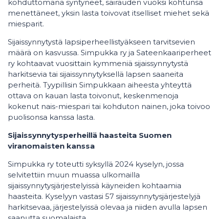
kohduttomana syntyneet, sairauden vuoksi kohtunsa
menettäneet, yksin lasta toivovat itselliset miehet sekä
miesparit.
Sijaissynnytystä lapsiperheellistyäkseen tarvitsevien
määrä on kasvussa. Simpukka ry ja Sateenkaariperheet
ry kohtaavat vuosittain kymmeniä sijaissynnytystä
harkitsevia tai sijaissynnytyksellä lapsen saaneita
perheitä. Tyypillisin Simpukkaan aiheesta yhteyttä
ottava on kauan lasta toivonut, keskenmenoja
kokenut nais-miespari tai kohduton nainen, joka toivoo
puolisonsa kanssa lasta.
Sijaissynnytysperheillä haasteita Suomen
viranomaisten kanssa
Simpukka ry toteutti syksyllä 2024 kyselyn, jossa
selvitettiin muun muassa ulkomailla
sijaissynnytysjärjestelyissä käyneiden kohtaamia
haasteita. Kyselyyn vastasi 57 sijaissynnytysjärjestelyjä
harkitsevaa, järjestelyissä olevaa ja niiden avulla lapsen
saanutta suomalaista.