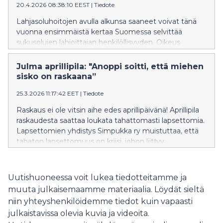
20.4.2026 08:38:10 EEST
|
Tiedote
Lahjasoluhoitojen avulla alkunsa saaneet voivat tänä
vuonna ensimmäistä kertaa Suomessa selvittää
sukusolujen lahjoittajan henkilöllisyyden. Oikeus
lahjoittajan tietojen selvittämiseen on
hedelmöityshoitolain aikana alkunsa saaneilla, 18
Julma aprillipila: "Anoppi soitti, että miehen
vuotta täyttäneillä. Lapsettomien yhdistys Simpukka
sisko on raskaana”
ry:n Helminauha-toiminta tarjoaa nuorille tähän tietoa
25.3.2026 11:17:42 EET
|
Tiedote
ja tukea. Lahjasoluhoidoilla lapsiperheellistymiseen
liittyvistä teemoista tietoa tuottavaa lahjasoluviikkoa
Raskaus ei ole vitsin aihe edes aprillipäivänä! Aprillipila
vietetään perjantaista torstaihin 24.–30.4.2026.
raskaudesta saattaa loukata tahattomasti lapsettomia.
Lapsettomien yhdistys Simpukka ry muistuttaa, että
tahaton lapsettomuus on kriisi, johon liittyy
voimakkaita tunteita, kuten osattomuutta, ja häpeää.
Uutishuoneessa voit lukea tiedotteitamme ja
muuta julkaisemaamme materiaalia. Löydät sieltä
niin yhteyshenkilöidemme tiedot kuin vapaasti
julkaistavissa olevia kuvia ja videoita.