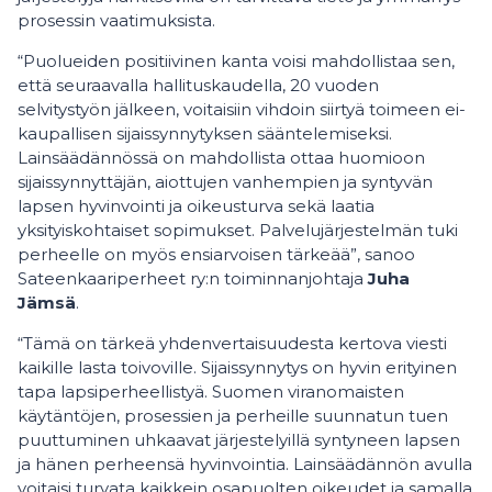
prosessin vaatimuksista.
“Puolueiden positiivinen kanta voisi mahdollistaa sen,
että seuraavalla hallituskaudella, 20 vuoden
selvitystyön jälkeen, voitaisiin vihdoin siirtyä toimeen ei-
kaupallisen sijaissynnytyksen sääntelemiseksi.
Lainsäädännössä on mahdollista ottaa huomioon
sijaissynnyttäjän, aiottujen vanhempien ja syntyvän
lapsen hyvinvointi ja oikeusturva sekä laatia
yksityiskohtaiset sopimukset. Palvelujärjestelmän tuki
perheelle on myös ensiarvoisen tärkeää”, sanoo
Sateenkaariperheet ry:n toiminnanjohtaja
Juha
Jämsä
.
“Tämä on tärkeä yhdenvertaisuudesta kertova viesti
kaikille lasta toivoville. Sijaissynnytys on hyvin erityinen
tapa lapsiperheellistyä. Suomen viranomaisten
käytäntöjen, prosessien ja perheille suunnatun tuen
puuttuminen uhkaavat järjestelyillä syntyneen lapsen
ja hänen perheensä hyvinvointia. Lainsäädännön avulla
voitaisi turvata kaikkein osapuolten oikeudet ja samalla