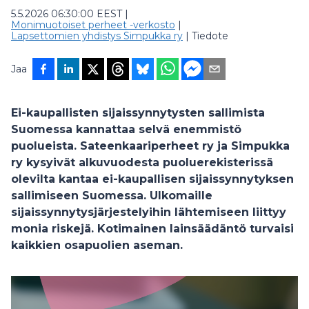
5.5.2026 06:30:00 EEST
|
Monimuotoiset perheet -verkosto
|
Lapsettomien yhdistys Simpukka ry
|
Tiedote
Jaa
Ei-kaupallisten sijaissynnytysten sallimista
Suomessa kannattaa selvä enemmistö
puolueista. Sateenkaariperheet ry ja Simpukka
ry kysyivät alkuvuodesta puoluerekisterissä
olevilta kantaa ei-kaupallisen sijaissynnytyksen
sallimiseen Suomessa. Ulkomaille
sijaissynnytysjärjestelyihin lähtemiseen liittyy
monia riskejä. Kotimainen lainsäädäntö turvaisi
kaikkien osapuolien aseman.