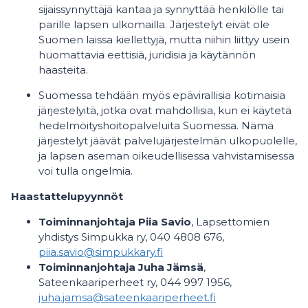
sijaissynnyttäjä kantaa ja synnyttää henkilölle tai
parille lapsen ulkomailla. Järjestelyt eivät ole
Suomen laissa kiellettyjä, mutta niihin liittyy usein
huomattavia eettisiä, juridisia ja käytännön
haasteita.
Suomessa tehdään myös epävirallisia kotimaisia
järjestelyitä, jotka ovat mahdollisia, kun ei käytetä
hedelmöityshoitopalveluita Suomessa. Nämä
järjestelyt jäävät palvelujärjestelmän ulkopuolelle,
ja lapsen aseman oikeudellisessa vahvistamisessa
voi tulla ongelmia.
Haastattelupyynnöt
Toiminnanjohtaja Piia Savio
, Lapsettomien
yhdistys Simpukka ry, 040 4808 676,
piia.savio@simpukkary.fi
Toiminnanjohtaja Juha Jämsä
,
Sateenkaariperheet ry, 044 997 1956,
juha.jamsa@sateenkaariperheet.fi