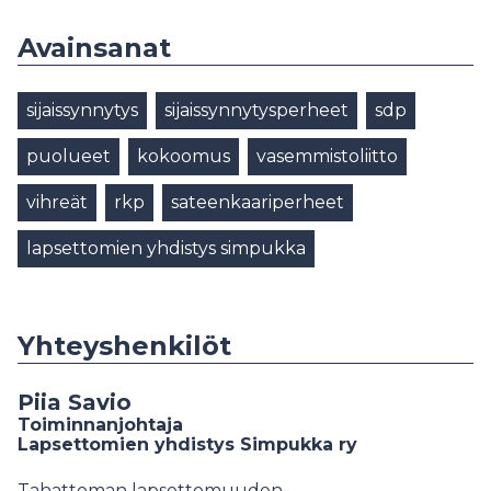
Avainsanat
sijaissynnytys
sijaissynnytysperheet
sdp
puolueet
kokoomus
vasemmistoliitto
vihreät
rkp
sateenkaariperheet
lapsettomien yhdistys simpukka
Yhteyshenkilöt
Piia Savio
Toiminnanjohtaja
Lapsettomien yhdistys Simpukka ry
Tahattoman lapsettomuuden