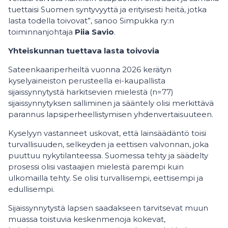
tuettaisi Suomen syntyvyyttä ja erityisesti heitä, jotka
lasta todella toivovat”, sanoo Simpukka ry:n
toiminnanjohtaja
Piia Savio
.
Yhteiskunnan tuettava lasta toivovia
Sateenkaariperheiltä vuonna 2026 kerätyn
kyselyaineiston perusteella ei-kaupallista
sijaissynnytystä harkitsevien mielestä (n=77)
sijaissynnytyksen salliminen ja sääntely olisi merkittävä
parannus lapsiperheellistymisen yhdenvertaisuuteen.
Kyselyyn vastanneet uskovat, että lainsäädäntö toisi
turvallisuuden, selkeyden ja eettisen valvonnan, joka
puuttuu nykytilanteessa. Suomessa tehty ja säädelty
prosessi olisi vastaajien mielestä parempi kuin
ulkomailla tehty. Se olisi turvallisempi, eettisempi ja
edullisempi.
Sijaissynnytystä lapsen saadakseen tarvitsevat muun
muassa toistuvia keskenmenoja kokevat,