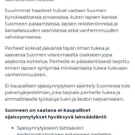
Suurimmat haasteet tulivat vastaan Suomen
byrokraattisessa prosessissa, kuten lapsen kanssa
Suomeen palaamisessa, lapsen rekisteröinnissä ja
kansalaisuuden saamisessa sekä vanhemmuuden
vahvistamisessa.
Perheet kokivat jäävänsä täysin ilman tukea ja
saavansa Suomen viranomaisilta osakseen jopa
asiatonta kohtelua. Perheille ei pääsääntöisesti tarjottu
ennen lapsen syntymää minkäänlaista tukea tulevaan
vanhemmuuteen.
Ei-kaupallisen sijaissynnytyksen sääntely Suomessa toisi
palvelujärjestelmän, joka tarjoaisi perheille tukea ja
ammattilaisille työkaluja tuen ja tiedon tarjoamiseen.
Suomeen on saatava ei-kaupalliset
sijaissynnytykset hyväksyvä lainsäädäntö
Sijaissynnytykseen tähtäävien
hedelmöityshoitojen antaminen kiellettiin