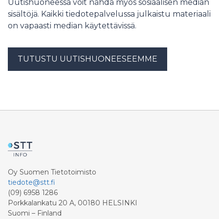
Uutishuoneessa voit nähdä myös sosiaalisen median
sisältöjä. Kaikki tiedotepalvelussa julkaistu materiaali
on vapaasti median käytettävissä.
TUTUSTU UUTISHUONEESEEMME
Oy Suomen Tietotoimisto
tiedote@stt.fi
(09) 6958 1286
Porkkalankatu 20 A, 00180 HELSINKI
Suomi – Finland