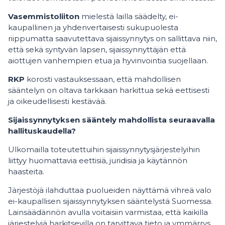
Vasemmistoliiton
mielestä lailla säädelty, ei-
kaupallinen ja yhdenvertaisesti sukupuolesta
riippumatta saavutettava sijaissynnytys on sallittava niin,
että sekä syntyvän lapsen, sijaissynnyttäjän että
aiottujen vanhempien etua ja hyvinvointia suojellaan.
RKP
korosti vastauksessaan, että mahdollisen
sääntelyn on oltava tarkkaan harkittua sekä eettisesti
ja oikeudellisesti kestävää.
Sijaissynnytyksen sääntely mahdollista seuraavalla
hallituskaudella?
Ulkomailla toteutettuihin sijaissynnytysjärjestelyihin
liittyy huomattavia eettisiä, juridisia ja käytännön
haasteita.
Järjestöjä ilahduttaa puolueiden näyttämä vihreä valo
ei-kaupallisen sijaissynnytyksen sääntelystä Suomessa.
Lainsäädännön avulla voitaisiin varmistaa, että kaikilla
järjestelyjä harkitsevilla on tarvittava tieto ja ymmärrys