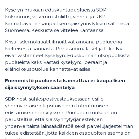
Kyselyn mukaan eduskuntapuolueista SDP,
kokoomus, vasemmistoliitto, vihreät ja RKP
kannattavat ei-kaupallisen sijaissynnytyksen sallimista
Suomessa. Keskusta selvittelee kantaansa.
Kristillisdemokraatit ilmoittivat ainoana puolueena
kielteisestä kannasta. Perussuomalaiset ja Liike Nyt
eivät vastanneet kyselyyn. Eduskunnan ulkopuolisista
puolueista kaksi vastasi kyselyyn: liberaalit ja
eläinoikeuspuolue kannattavat asiaa.
Enemmistö puolueista kannattaa ei-kaupallisen
sijaissynnytyksen sääntelyä
SDP
nosti sähköpostivastauksessaan esille
yhdenvertaisen lapsitoiveiden toteutumisen
edistämisen merkityksen. Puolueen mukaan on
perusteltua, että sijaissynnytysjärjestelyjen
yhdenvertaista lainsäädäntöä sekä palvelujärjestelmän
tukea edistetään, jotta kaikkien osapuolten asema on