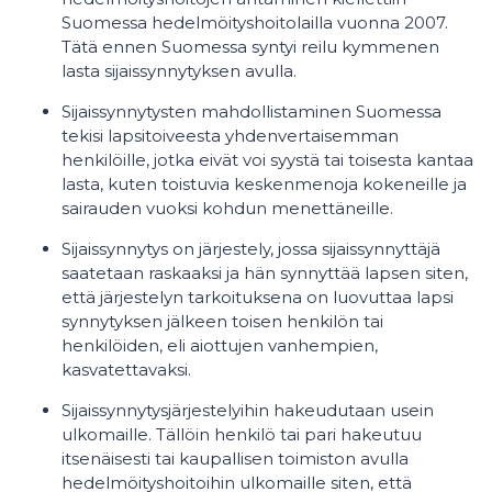
Suomessa hedelmöityshoitolailla vuonna 2007.
Tätä ennen Suomessa syntyi reilu kymmenen
lasta sijaissynnytyksen avulla.
Sijaissynnytysten mahdollistaminen Suomessa
tekisi lapsitoiveesta yhdenvertaisemman
henkilöille, jotka eivät voi syystä tai toisesta kantaa
lasta, kuten toistuvia keskenmenoja kokeneille ja
sairauden vuoksi kohdun menettäneille.
Sijaissynnytys on järjestely, jossa sijaissynnyttäjä
saatetaan raskaaksi ja hän synnyttää lapsen siten,
että järjestelyn tarkoituksena on luovuttaa lapsi
synnytyksen jälkeen toisen henkilön tai
henkilöiden, eli aiottujen vanhempien,
kasvatettavaksi.
Sijaissynnytysjärjestelyihin hakeudutaan usein
ulkomaille. Tällöin henkilö tai pari hakeutuu
itsenäisesti tai kaupallisen toimiston avulla
hedelmöityshoitoihin ulkomaille siten, että