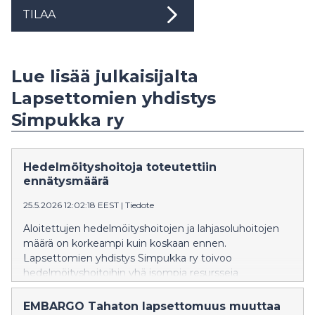
TILAA
Lue lisää julkaisijalta
Lapsettomien yhdistys
Simpukka ry
Hedelmöityshoitoja toteutettiin
ennätysmäärä
25.5.2026 12:02:18 EEST
|
Tiedote
Aloitettujen hedelmöityshoitojen ja lahjasoluhoitojen
määrä on korkeampi kuin koskaan ennen.
Lapsettomien yhdistys Simpukka ry toivoo
hedelmöityshoitoihin yhä isompia resursseja
vastaamaan kasvaneeseen tarpeeseen. Simpukka
kannustaa sukusolujen lahjoittamisesta kiinnostuneita
EMBARGO Tahaton lapsettomuus muuttaa