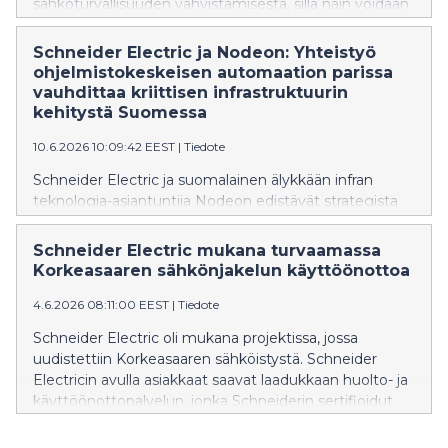
sähköturvallisuuden vahvistamisesta, sillä näin voidaan
ehkäistä tulipalon syttyminen. Ennakoivat toimet
voivat pelastaa merkittäviltä tappioilta.
Schneider Electric ja Nodeon: Yhteistyö
ohjelmistokeskeisen automaation parissa
vauhdittaa kriittisen infrastruktuurin
kehitystä Suomessa
10.6.2026 10:09:42 EEST
|
Tiedote
Schneider Electric ja suomalainen älykkään infran
teknologia-asiantuntija Nodeon edistävät strategista
yhteistyötään tavoitteena kehittää kriittisen
infrastruktuurin automaatiota, parantaa
Schneider Electric mukana turvaamassa
huoltovarmuutta ja vastata kasvaviin kyberturva- ja
Korkeasaaren sähkönjakelun käyttöönottoa
digitalisaatiovaatimuksiin. Yhteistyössä keskeisessä
roolissa on ohjelmistokeskeinen automaatio ja
4.6.2026 08:11:00 EEST
|
Tiedote
avoimiin standardeihin, kuten IEC 61499:ään,
Schneider Electric oli mukana projektissa, jossa
perustuvat ratkaisut.
uudistettiin Korkeasaaren sähköistystä. Schneider
Electricin avulla asiakkaat saavat laadukkaan huolto- ja
käyttöönottopalvelun, jonka Schneiderin sertifioidut
huoltoinsinöörit toteuttavat. Huolloista asiakas saa aina
myös kattavat ja selkeät raportit, joiden avulla tulevien