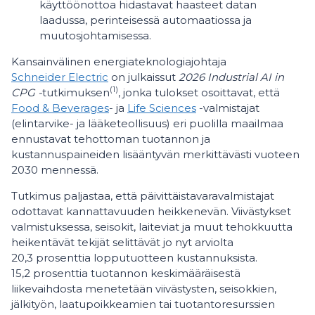
käyttöönottoa hidastavat haasteet datan
laadussa, perinteisessä automaatiossa ja
muutosjohtamisessa.
Kansainvälinen energiateknologiajohtaja
Schneider Electric
on julkaissut
2026 Industrial AI in
(1)
CPG -
tutkimuksen
, jonka tulokset osoittavat, että
Food & Beverages
- ja
Life Sciences
-valmistajat
(elintarvike- ja lääketeollisuus) eri puolilla maailmaa
ennustavat tehottoman tuotannon ja
kustannuspaineiden lisääntyvän merkittävästi vuoteen
2030 mennessä.
Tutkimus paljastaa, että päivittäistavaravalmistajat
odottavat kannattavuuden heikkenevän. Viivästykset
valmistuksessa, seisokit, laiteviat ja muut tehokkuutta
heikentävät tekijät selittävät jo nyt arviolta
20,3 prosenttia lopputuotteen kustannuksista.
15,2 prosenttia tuotannon keskimääräisestä
liikevaihdosta menetetään viivästysten, seisokkien,
jälkityön, laatupoikkeamien tai tuotantoresurssien