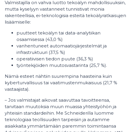
Valmistajilla on vahva luotto tekoälyn mahdollisuuksiin,
mutta kyselyyn vastanneet tunnistivat monia
rakenteellisia, ei-teknologisia esteitä tekoälyratkaisujen
lisäämiselle:
puutteet tekoälyn tai data-analytiikan
osaamisessa (43,0 %)
vanhentuneet automaatiojärjestelmät ja
infrastruktuuri (37,5 %)
operatiivisen tiedon puute (36,3 %)
työntekijöiden muutosvastarinta (25,7 %).
Nämä esteet nähtiin suurempina haasteina kuin
kyberturvallisuus tai vaatimustenmukaisuus (21,7 %
vastaajista).
– Jos valmistajat aikovat saavuttaa tavoitteensa,
tarvitaan muutoksia muun muassa yhteistyöhön ja
yhteisiin standardeihin. Me Schneiderilla luomme
teknologiaa teollisuuden tarpeisiin ja autamme
asiakkaita ymmärtämään paremmin toimintaansa