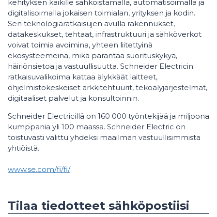
kehityksen kaikille sähköistämällä, automatisoimalla ja
digitalisoimalla jokaisen toimialan, yrityksen ja kodin.
Sen teknologiaratkaisujen avulla rakennukset,
datakeskukset, tehtaat, infrastruktuuri ja sähköverkot
voivat toimia avoimina, yhteen liitettyinä
ekosysteemeinä, mikä parantaa suorituskykyä,
häiriönsietoa ja vastuullisuutta. Schneider Electricin
ratkaisuvalikoima kattaa älykkäät laitteet,
ohjelmistokeskeiset arkkitehtuurit, tekoälyjärjestelmät,
digitaaliset palvelut ja konsultoinnin.
Schneider Electricillä on 160 000 työntekijää ja miljoona
kumppania yli 100 maassa. Schneider Electric on
toistuvasti valittu yhdeksi maailman vastuullisimmista
yhtiöistä.
www.se.com/fi/fi/
Tilaa tiedotteet sähköpostiisi