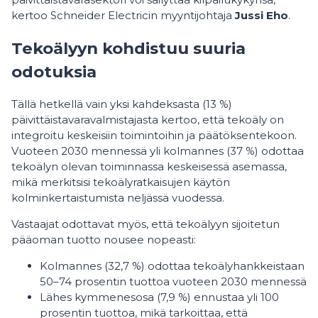
kertoo Schneider Electricin myyntijohtaja
Jussi Eho
.
Tekoälyyn kohdistuu suuria
odotuksia
Tällä hetkellä vain yksi kahdeksasta (13 %)
päivittäistavaravalmistajasta kertoo, että tekoäly on
integroitu keskeisiin toimintoihin ja päätöksentekoon.
Vuoteen 2030 mennessä yli kolmannes (37 %) odottaa
tekoälyn olevan toiminnassa keskeisessä asemassa,
mikä merkitsisi tekoälyratkaisujen käytön
kolminkertaistumista neljässä vuodessa.
Vastaajat odottavat myös, että tekoälyyn sijoitetun
pääoman tuotto nousee nopeasti:
Kolmannes (32,7 %) odottaa tekoälyhankkeistaan
50–74 prosentin tuottoa vuoteen 2030 mennessä
Lähes kymmenesosa (7,9 %) ennustaa yli 100
prosentin tuottoa, mikä tarkoittaa, että