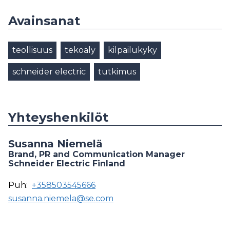
Avainsanat
teollisuus
tekoäly
kilpailukyky
schneider electric
tutkimus
Yhteyshenkilöt
Susanna Niemelä
Brand, PR and Communication Manager
Schneider Electric Finland
Puh:
+358503545666
susanna.niemela@se.com