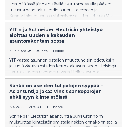
Lempäälässä järjestettävillä asuntomessuilla pääsee
tutustumaan arkkitehdin suunnittelemaan ja
Kannustalojen kanssa yhteistyössä toteutettuun Villa
Niittyyn. Talon tulevat asukkaat halusivat hyvin
käytettyjä neliöitä, jotka mukautuvat erilaisiin
YIT:n ja Schneider Electricin yhteistyö
elämäntilanteisiin. Kotiin valittiin Schneider Electricin
aloittaa uuden aikakauden
Wiser-älykotituotteita, joiden avulla
asuntorakentamisessa
asumismukavuutta ja energiatehokkuutta on helppo
24.6.2026 08:11:00 EEST
|
Tiedote
parantaa.
YIT vastaa asunnon ostajien muuttuneisiin odotuksiin
ja tuo älykotivalmiuden kerrostaloasumiseen. Helsingin
Lauttasaareen rakennettavaan Heikas-asunto-
osakeyhtiöön asennetaan jokaiseen asuntoon
Schneider Electricin Wiser Ready -älykotivalmius.
Sähkö on useiden tulipalojen syypää –
Asiantuntija jakaa vinkit sähköpalojen
ehkäisyyn kiinteistöissä
17.6.2026 08:11:00 EEST
|
Tiedote
Schneider Electricin asiantuntija Jyrki Grönholm
muistuttaa kiinteistönomistajia riskien ennakoinnista ja