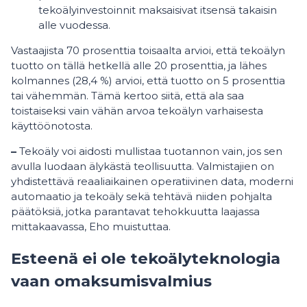
tekoälyinvestoinnit maksaisivat itsensä takaisin
alle vuodessa.
Vastaajista 70 prosenttia toisaalta arvioi, että tekoälyn
tuotto on tällä hetkellä alle 20 prosenttia, ja lähes
kolmannes (28,4 %) arvioi, että tuotto on 5 prosenttia
tai vähemmän. Tämä kertoo siitä, että ala saa
toistaiseksi vain vähän arvoa tekoälyn varhaisesta
käyttöönotosta.
–
Tekoäly voi aidosti mullistaa tuotannon vain, jos sen
avulla luodaan älykästä teollisuutta. Valmistajien on
yhdistettävä reaaliaikainen operatiivinen data, moderni
automaatio ja tekoäly sekä tehtävä niiden pohjalta
päätöksiä, jotka parantavat tehokkuutta laajassa
mittakaavassa, Eho muistuttaa.
Esteenä ei ole tekoälyteknologia
vaan omaksumisvalmius