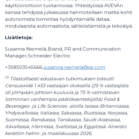
käyttöönottoon tuotannossa. Yhteistyössä AVEVAn
kanssa tehdyssä julkaisussa hahmotellaan matka kohti
autonomista toimintaa hyödyntämällä dataa,
modulaarista automaatiota, sähköistämistä ja tekoälyä.
Lisätietoja:
Susanna Niemelä, Brand, PR and Communication
Manager,
Schneider Electric
+358503545666,
susanna.niemela@se.com
(1)
Tilastollisesti edustavan tutkimuksen toteutti
Censuswide 1 453 vastaajan otoksella (25 % vastaajista
oli ylimpään johtoon kuuluvia ja 75 % valmistavan
toiminnan vanhempia päätöksentekijöitä) Food &
Beverages- ja Life Sciences -aloilla Isossa-Britanniassa,
Yhdysvalloissa, Italiassa, Saksassa, Ruotsissa, Norjassa,
Suomessa, Ranskassa, Tanskassa, Saudi-Arabiassa,
Itävallassa, Irlannissa, Sveitsissä ja Egyptissä. Aineisto
kerättiin helmi- ja maaliskuussa 2026.