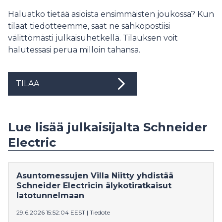
Haluatko tietää asioista ensimmäisten joukossa? Kun
tilaat tiedotteemme, saat ne sähköpostiisi
välittömästi julkaisuhetkellä. Tilauksen voit
halutessasi perua milloin tahansa.
TILAA
Lue lisää julkaisijalta Schneider
Electric
Asuntomessujen Villa Niitty yhdistää
Schneider Electricin älykotiratkaisut
latotunnelmaan
29.6.2026 15:52:04 EEST
|
Tiedote