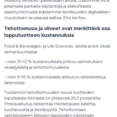
Advisory Services -palveluiden avulla. Uskomme, että
jakamalla parhaita käytäntöjä ja alakohtaista
asiantuntemusta edistämme teollisuuden digitaalisen
muutoksen seuraavaa aaltoa, Eho kertoo.
Tehottomuus ja viiveet ovat merkittävä osa
lopputuotteen kustannuksia
Food & Beverages- ja Life Sciences -aloilla arviot olivat
samansuuntaisia:
– noin 10–12 % kustannuksista johtuu valmistuksen
viivästyksistä ja tehottomuudesta
– noin 9–10 % kustannuksista aiheutuu seisokeista ja
laitevioista
Tuotannon tehottomuuden osuus tuotteiden
lopullisesta hinnasta on yhteensä 20,3 prosenttia.
Yhteisvaikutus heikentää merkittävästi katetta,
tuottavuutta ja kestävyyttä. Tehottomaan
valmistukseen liittyvien tappioiden odotetaan