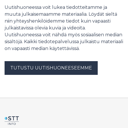
huoltojen ja ennakoivien toimenpiteiden suunnittelu
Uutishuoneessa voit lukea tiedotteitamme ja
on helpompaa. Korkeasaaren eläintarha on merkittävä
muuta julkaisemaamme materiaalia. Löydät sieltä
matkailu- ja virkistyskohde helsinkiläisille ja eri puolilta
niin yhteyshenkilöidemme tiedot kuin vapaasti
Suomea ja maailmaa tuleville matkailijoille.
julkaistavissa olevia kuvia ja videoita.
Korkeasaaren tehtävänä on suojella uhanalaisia eläimiä
Uutishuoneessa voit nähdä myös sosiaalisen median
ja tukea luonnon monimuotoisuuden säilymistä.
Schneider Electricin huoltoinsinöörit olivat mukana
sisältöjä. Kaikki tiedotepalvelussa julkaistu materiaali
uudistamassa saaren sähkönjakelua. Huoltopalveluiden
on vapaasti median käytettävissä.
tarkoituksena on varmistaa, että sähkönjakelu toimii
joka päivä kaikissa tilanteissa ja että mahdolliset riskit
ennakoidaan jo ennen kuin ne muuttuvat ongelmiksi.
TUTUSTU UUTISHUONEESEEMME
Uudistusprojektin avulla Korkeasaaren
sähköjärjestelmien käytettävyys, kestävyys ja
turvallisuus