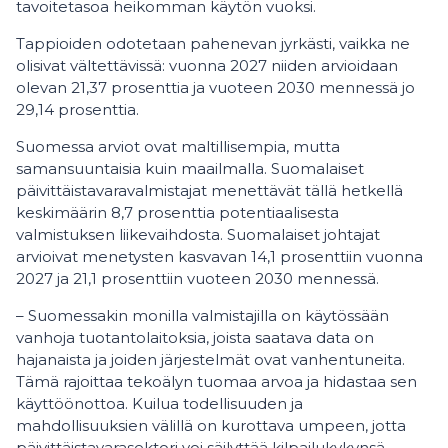
tavoitetasoa heikomman käytön vuoksi.
Tappioiden odotetaan pahenevan jyrkästi, vaikka ne
olisivat vältettävissä: vuonna 2027 niiden arvioidaan
olevan 21,37 prosenttia ja vuoteen 2030 mennessä jo
29,14 prosenttia.
Suomessa arviot ovat maltillisempia, mutta
samansuuntaisia kuin maailmalla. Suomalaiset
päivittäistavaravalmistajat menettävät tällä hetkellä
keskimäärin 8,7 prosenttia potentiaalisesta
valmistuksen liikevaihdosta. Suomalaiset johtajat
arvioivat menetysten kasvavan 14,1 prosenttiin vuonna
2027 ja 21,1 prosenttiin vuoteen 2030 mennessä.
– Suomessakin monilla valmistajilla on käytössään
vanhoja tuotantolaitoksia, joista saatava data on
hajanaista ja joiden järjestelmät ovat vanhentuneita.
Tämä rajoittaa tekoälyn tuomaa arvoa ja hidastaa sen
käyttöönottoa. Kuilua todellisuuden ja
mahdollisuuksien välillä on kurottava umpeen, jotta
päivittäistavarasektori voi säilyttää kilpailukykynsä,