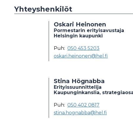
Yhteyshenkilöt
Oskari Heinonen
Pormestarin erityisavustaja
Helsingin kaupunki
Puh:
050 453 5203
oskari.heinonen@hel.fi
Stina Högnabba
Erityissuunnittelija
Kaupunginkanslia, strategiaos
Puh:
050 402 0817
stina.hognabba@hel.fi