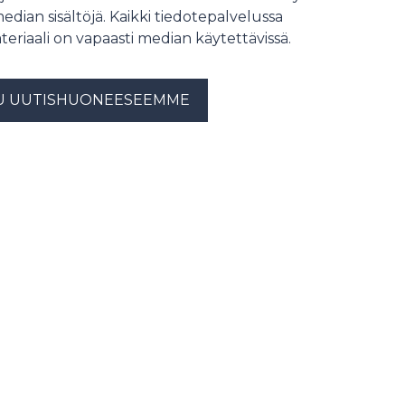
median sisältöjä. Kaikki tiedotepalvelussa
teriaali on vapaasti median käytettävissä.
U UUTISHUONEESEEMME