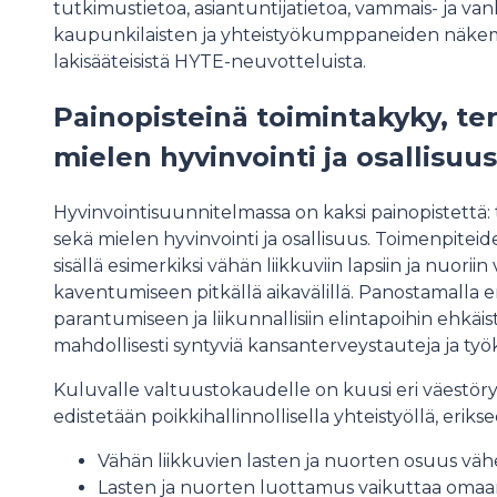
tutkimustietoa, asiantuntijatietoa, vammais- ja 
kaupunkilaisten ja yhteistyökumppaneiden näkemyk
lakisääteisistä HYTE-neuvotteluista.
Painopisteinä toimintakyky, terv
mielen hyvinvointi ja osallisuus
Hyvinvointisuunnitelmassa on kaksi painopistettä: t
sekä mielen hyvinvointi ja osallisuus. Toimenpit
sisällä esimerkiksi vähän liikkuviin lapsiin ja nuorii
kaventumiseen pitkällä aikavälillä. Panostamalla 
parantumiseen ja liikunnallisiin elintapoihin ehkä
mahdollisesti syntyviä kansanterveystauteja ja ty
Kuluvalle valtuustokaudelle on kuusi eri väestöryh
edistetään poikkihallinnollisella yhteistyöllä, eriksee
Vähän liikkuvien lasten ja nuorten osuus vä
Lasten ja nuorten luottamus vaikuttaa omaa