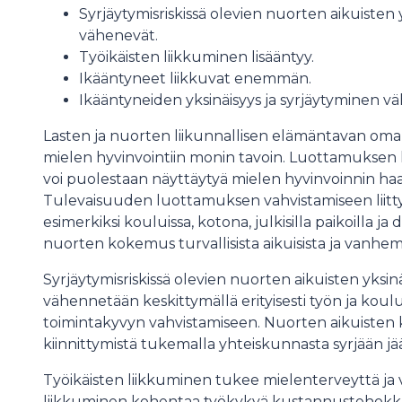
Syrjäytymisriskissä olevien nuorten aikuiste
vähenevät.
Työikäisten liikkuminen lisääntyy.
Ikääntyneet liikkuvat enemmän.
Ikääntyneiden yksinäisyys ja syrjäytyminen v
Lasten ja nuorten liikunnallisen elämäntavan om
mielen hyvinvointiin monin tavoin. Luottamukse
voi puolestaan näyttäytyä mielen hyvinvoinnin haast
Tulevaisuuden luottamuksen vahvistamiseen liitty
esimerkiksi kouluissa, kotona, julkisilla paikoilla ja 
nuorten kokemus turvallisista aikuisista ja va
Syrjäytymisriskissä olevien nuorten aikuisten yksi
vähennetään keskittymällä erityisesti työn ja kou
toimintakyvyn vahvistamiseen. Nuorten aikuisten
kiinnittymistä tukemalla yhteiskunnasta syrjään jä
Työikäisten liikkuminen tukee mielenterveyttä ja 
liikkuminen kohentaa työkykyä kustannustehokkaas