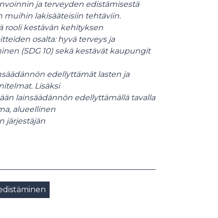
nvoinnin ja terveyden edistämisestä
muihin lakisääteisiin tehtäviin.
ä rooli kestävän kehityksen
itteiden osalta: hyvä terveys ja
minen (SDG 10) sekä kestävät kaupungit
insäädännön edellyttämät lasten ja
itelmat. Lisäksi
än lainsäädännön edellyttämällä tavalla
a, alueellinen
 järjestäjän
 edistäminen