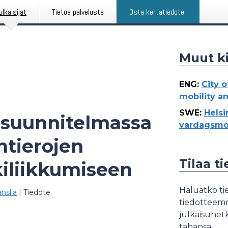
ulkaisijat
Tietoa palvelusta
Osta kertatiedote
Muut ki
ENG
:
City 
mobility a
SWE
:
Helsi
isuunnitelmassa
vardagsmot
ntierojen
Tilaa t
iliikkumiseen
Haluatko tie
nslia
|
Tiedote
tiedotteemme
julkaisuhetk
tahansa.