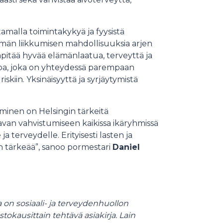
amalla toimintakykyä ja fyysistä
ttömän liikkumisen mahdollisuuksia arjen
lläpitää hyvää elämänlaatua, terveyttä ja
ntoa, joka on yhteydessä parempaan
iin. Yksinäisyyttä ja syrjäytymistä
minen on Helsingin tärkeitä
avan vahvistumiseen kaikissa ikäryhmissä
a terveydelle. Erityisesti lasten ja
n tärkeää”, sanoo pormestari
Daniel
on sosiaali- ja terveydenhuollon
tokausittain tehtävä asiakirja. Lain