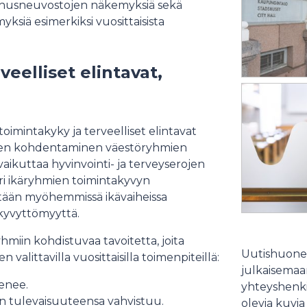
vanhusneuvostojen näkemyksiä sekä
siä esimerkiksi vuosittaisista
eelliset elintavat,
oimintakyky ja terveelliset elintavat
eiden kohdentaminen väestöryhmien
n vaikuttaa hyvinvointi- ja terveyserojen
eri ikäryhmien toimintakyvyn
istään myöhemmissä ikävaiheissa
ökyvyttömyyttä.
miin kohdistuvaa tavoitetta, joita
Uutishuonee
n valittavilla vuosittaisilla toimenpiteillä:
julkaisemaam
henee.
yhteyshenki
n tulevaisuuteensa vahvistuu.
olevia kuvia