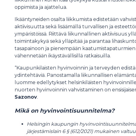
oppimista ja ajattelua.
Ikääntyneiden osalta liikkumista edistetään vahvist
aktiivisuutta sekä lisäämällä turvallisen ja estee
ympäristöissä. Riittävä liikunnallinen aktiivisuus y
toimintakykyä sekä ylläpitää ja parantaa lihasku
tasapainoon ja pienempään kaatumistapaturmien risk
vähennetään ikäystävällisillä ratkaisuilla.
“Kaupunkilaisten hyvinvoinnin ja terveyden edistä
ydintehtäviä. Panostamalla liikunnallisen elämänt
luomme edellytykset helsinkiläisten hyvinvoinnille j
nuorten hyvinvoinnin vahvistaminen on ensisijaise
Sazonov
.
Mikä on hyvinvointisuunnitelma?
Helsingin kaupungin hyvinvointisuunnitelma 
järjestämislain 6 § (612/2021) mukainen valtuus