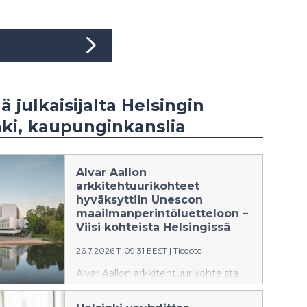
ä julkaisijalta Helsingin
ki, kaupunginkanslia
Alvar Aallon
arkkitehtuurikohteet
hyväksyttiin Unescon
maailmanperintöluetteloon –
Viisi kohteista Helsingissä
26.7.2026 11:09:31 EEST
|
Tiedote
Alvar Aallon arkkitehtuurikohteista
koostuva Aalto Works -sarja on
hyväksytty Unescon