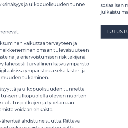
n yksinäisyys ja ulkopuolisuuden tunne
sosiaalisen 
julkaistu ma
TUTUST
ähenevät.
aksuminen vaikuttaa terveyteen ja
n heikkeneminen omaan tulevaisuuteen
eina ja eriarvoistumisen riskitekijänä.
y läheisesti turvallinen kasvuympäristö
digitaalisissa ympäristössä sekä lasten ja
nhemmuuden tukeminen.
näisyyttä ja ulkopuolisuuden tunnetta
lutuksen ulkopuolella olevien nuorten
 koulutuspolkujen ja työelämään
ämistä voidaan ehkäistä.
vähentää ahdistuneisuutta. Riittävä
ti sekä vahvistaa aivoterveyttä,