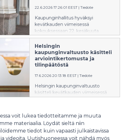
2026 viidenteen kokoukseensa.
Kokouksessa elinkeinojaosto käsitteli
22.6.2026 17:26:01 EEST
|
Tiedote
maahanmuuton ja kotoutumisen
Kaupunginhallitus hyväksyi
kehitysohjelmaa ja matkailun ja
kevätkauden viimeisessä
tapahtumien kehitysohjelmaa.
kokouksessaan 22. kesäkuuta
asunnottomuusohjelman vuosille
2026–2029.
Helsingin
kaupunginvaltuusto käsitteli
arviointikertomusta ja
tilinpäätöstä
17.6.2026 20:13:18 EEST
|
Tiedote
Helsingin kaupunginvaltuusto
käsitteli kevätkauden viimeisessä
kokouksessa 17. kesäkuuta vuoden
2025 arviointi- ja
tilintarkastuskertomuksia sekä
ssa voit lukea tiedotteitamme ja muuta
tilinpäätöstä. Valtuusto hyväksyi
me materiaalia. Löydät sieltä niin
myös Aleksanterin teatterin
löidemme tiedot kuin vapaasti julkaistavissa
asemakaavan muutoksen.
 ja videoita. Uutishuoneessa voit nähdä myös