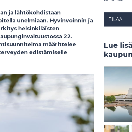
aan ja lähtökohdistaan
TILAA
itella unelmiaan. Hyvinvoinnin ja
kitys helsinkiläisten
aupunginvaltuustossa 22.
Lue lisä
ntisuunnitelma määrittelee
 terveyden edistämiselle
kaupun