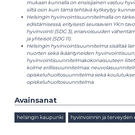
mukaan kunnalla on ensisijainen vastuu hyvi
siltä osin kuin tämä tehtävä kytkeytyy kunnan 
Helsingin hyvinvointisuunnitelmalla on tärke
edistämisessä, erityisesti seuraavien YK:n tavo
hyvinvointi (SDG 3), eriarvoisuuden vähentä
ja yhteisöt (SDG 11).
Helsingin hyvinvointisuunnitelma sisältää la
nuorten sekä ikääntyneiden hyvinvointisuunn
hyvinvointisuunnitelmakokonaisuuteen liitetä
kolme erillissuunnitelmaa: neuvolasuunnitelm
opiskeluhuoltosuunnitelma sekä koulutuksen
opiskeluhuoltosuunnitelma.
Avainsanat
helsingin kaupunki
hyvinvoinnin ja terveyden