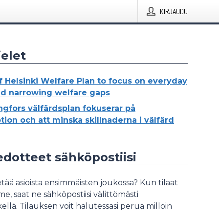
KIRJAUDU
elet
of Helsinki Welfare Plan to focus on everyday
nd narrowing welfare gaps
ngfors välfärdsplan fokuserar på
ion och att minska skillnaderna i välfärd
iedotteet sähköpostiisi
tää asioista ensimmäisten joukossa? Kun tilaat
, saat ne sähköpostiisi välittömästi
ellä. Tilauksen voit halutessasi perua milloin