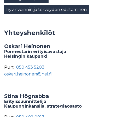
hyvinvoinnin ja terveyden edistäminen
Yhteyshenkilöt
Oskari Heinonen
Pormestarin erityisavustaja
Helsingin kaupunki
Puh:
050 453 5203
oskari.heinonen@hel.fi
Stina Högnabba
Erityissuunnittelija
Kaupunginkanslia, strategiaosasto