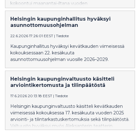
kokoontui maanantai-iltana vuoden
2026 viidenteen kokoukseensa. Kokouksessa
elinkeinojaosto käsitteli maahanmuuton ja
Helsingin kaupunginhallitus hyväksyi
kotoutumisen kehitysohjelmaa ja matkailun ja
asunnottomuusohjelman
tapahtumien kehitysohjelmaa.
22.6.2026 17:26:01 EEST
|
Tiedote
Kaupunginhallitus hyväksyi kevätkauden viimeisessä
kokouksessaan 22. kesäkuuta
asunnottomuusohjelman vuosille 2026–2029.
Helsingin kaupunginvaltuusto käsitteli
arviointikertomusta ja tilinpäätöstä
17.6.2026 20:13:18 EEST
|
Tiedote
Helsingin kaupunginvaltuusto käsitteli kevätkauden
viimeisessä kokouksessa 17. kesäkuuta vuoden 2025
arviointi- ja tilintarkastuskertomuksia sekä tilinpäätöstä.
Valtuusto hyväksyi myös Aleksanterin teatterin
asemakaavan muutoksen.