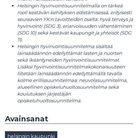
Helsingin hyvinvointisuunnitelmalla on tärkeä
rooli kestävän kehityksen edistämisessä, erityisesti
seuraavien YK:n tavoitteiden osalta: hyvä terveys ja
hyvinvointi (SDG 3), eriarvoisuuden vähentäminen
(SDG 10) sekä kestävät kaupungit ja yhteisöt (SDG
11).
Helsingin hyvinvointisuunnitelma sisältää
lainsäädännön edellyttämät lasten ja nuorten
sekä ikääntyneiden hyvinvointisuunnitelmat.
Lisäksi hyvinvointisuunnitelmakokonaisuuteen
liitetään lainsäädännön edellyttämällä tavalla
kolme erillissuunnitelmaa: neuvolasuunnitelma,
alueellinen opiskeluhuoltosuunnitelma sekä
koulutuksen järjestäjän
opiskeluhuoltosuunnitelma.
Avainsanat
helsingin kaupunki