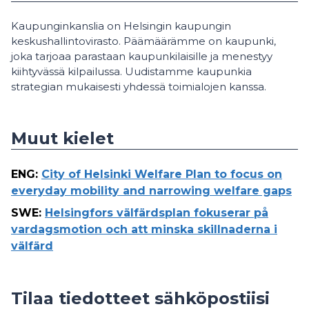
Kaupunginkanslia on Helsingin kaupungin
keskushallintovirasto. Päämäärämme on kaupunki,
joka tarjoaa parastaan kaupunkilaisille ja menestyy
kiihtyvässä kilpailussa. Uudistamme kaupunkia
strategian mukaisesti yhdessä toimialojen kanssa.
Muut kielet
ENG
:
City of Helsinki Welfare Plan to focus on
everyday mobility and narrowing welfare gaps
SWE
:
Helsingfors välfärdsplan fokuserar på
vardagsmotion och att minska skillnaderna i
välfärd
Tilaa tiedotteet sähköpostiisi