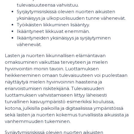
tulevaisuuteensa vahvistuu.
Syrjäytymisriskissä olevien nuorten aikuisten
yksinäisyys ja ulkopuolisuuden tunne vähenevät.
Työikäisten liikkuminen lisääntyy.
Ikääntyneet liikkuvat enemmän.
Ikääntyneiden yksinäisyys ja syrjäytyminen
vähenevät.
Lasten ja nuorten liikunnallisen elämäntavan
omaksuminen vaikuttaa terveyteen ja mielen
hyvinvointiin monin tavoin. Luottamuksen
heikkeneminen omaan tulevaisuuteen voi puolestaan
näyttäytyä mielen hyvinvoinnin haasteina ja
eriarvoistumisen riskitekijänä. Tulevaisuuden
luottamuksen vahvistamiseen liittyy läheisesti
turvallinen kasvuympäristö esimerkiksi kouluissa,
kotona, julkisilla paikoilla ja digitaalisissa ympäristössä
sekä lasten ja nuorten kokemus turvallisista aikuisista ja
vanhemmuuden tukeminen.
Syrjäytymisriskissä olevien nuorten aikuisten