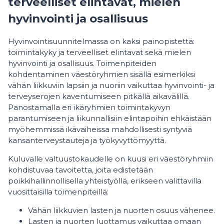
terveelliset elintavat, mielen
hyvinvointi ja osallisuus
Hyvinvointisuunnitelmassa on kaksi painopistettä:
toimintakyky ja terveelliset elintavat sekä mielen
hyvinvointi ja osallisuus. Toimenpiteiden
kohdentaminen väestöryhmien sisällä esimerkiksi
vähän liikkuviin lapsiin ja nuoriin vaikuttaa hyvinvointi- ja
terveyserojen kaventumiseen pitkällä aikavälillä.
Panostamalla eri ikäryhmien toimintakyvyn
parantumiseen ja liikunnallisiin elintapoihin ehkäistään
myöhemmissä ikävaiheissa mahdollisesti syntyviä
kansanterveystauteja ja työkyvyttömyyttä.
Kuluvalle valtuustokaudelle on kuusi eri väestöryhmiin
kohdistuvaa tavoitetta, joita edistetään
poikkihallinnollisella yhteistyöllä, erikseen valittavilla
vuosittaisilla toimenpiteillä:
Vähän liikkuvien lasten ja nuorten osuus vähenee.
Lasten ja nuorten luottamus vaikuttaa omaan