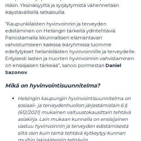
riskiin. Yksinäisyyttä ja syrjäytymistä vähennetään
ikäystävällisillä ratkaisuilla.
“Kaupunkilaisten hyvinvoinnin ja terveyden
edistäminen on Helsingin tärkeitä ydintehtäviä.
Panostamalla liikunnallisen elämäntavan
vahvistumiseen kaikissa ikäryhmissä luomme
edellytykset helsinkiläisten hyvinvoinnille ja terveydelle.
Erityisesti lasten ja nuorten hyvinvoinnin vahvistaminen
on ensisijaisen tärkeää”, sanoo pormestari
Daniel
Sazonov
.
Mikä on hyvinvointisuunnitelma?
Helsingin kaupungin hyvinvointisuunnitelma on
sosiaali- ja terveydenhuollon järjestämislain 6 §
(612/2021) mukainen valtuustokausittain tehtävä
asiakirja. Lain mukaan kunnalla on ensisijainen
vastuu hyvinvoinnin ja terveyden edistämisestä
siltä osin kuin tämä tehtävä kytkeytyy kunnan
muihin lakisääteisiin tehtäviin.