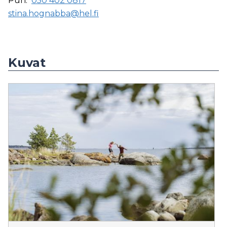
Puh:
050 402 0817
stina.hognabba@hel.fi
Kuvat