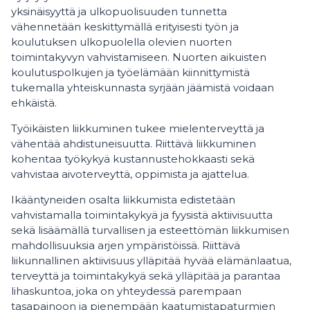
yksinäisyyttä ja ulkopuolisuuden tunnetta
vähennetään keskittymällä erityisesti työn ja
koulutuksen ulkopuolella olevien nuorten
toimintakyvyn vahvistamiseen. Nuorten aikuisten
koulutuspolkujen ja työelämään kiinnittymistä
tukemalla yhteiskunnasta syrjään jäämistä voidaan
ehkäistä.
Työikäisten liikkuminen tukee mielenterveyttä ja
vähentää ahdistuneisuutta. Riittävä liikkuminen
kohentaa työkykyä kustannustehokkaasti sekä
vahvistaa aivoterveyttä, oppimista ja ajattelua.
Ikääntyneiden osalta liikkumista edistetään
vahvistamalla toimintakykyä ja fyysistä aktiivisuutta
sekä lisäämällä turvallisen ja esteettömän liikkumisen
mahdollisuuksia arjen ympäristöissä. Riittävä
liikunnallinen aktiivisuus ylläpitää hyvää elämänlaatua,
terveyttä ja toimintakykyä sekä ylläpitää ja parantaa
lihaskuntoa, joka on yhteydessä parempaan
tasapainoon ja pienempään kaatumistapaturmien