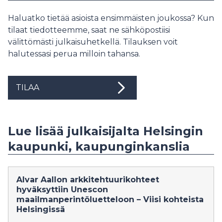
Haluatko tietää asioista ensimmäisten joukossa? Kun
tilaat tiedotteemme, saat ne sähköpostiisi
välittömästi julkaisuhetkellä. Tilauksen voit
halutessasi perua milloin tahansa.
TILAA
Lue lisää julkaisijalta Helsingin
kaupunki, kaupunginkanslia
Alvar Aallon arkkitehtuurikohteet
hyväksyttiin Unescon
maailmanperintöluetteloon – Viisi kohteista
Helsingissä