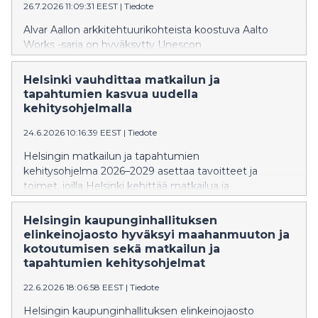
26.7.2026 11:09:31 EEST
|
Tiedote
Alvar Aallon arkkitehtuurikohteista koostuva Aalto
Works -sarja on hyväksytty Unescon
maailmanperintöluetteloon. Yhteensä 13 kohteesta
viisi sijaitsee Helsingissä. Finlandia-talon, Alvar Aallon
Helsinki vauhdittaa matkailun ja
kotitalon ja ateljeen, Kulttuuritalon sekä
tapahtumien kasvua uudella
Kansaneläkelaitoksen päätoimitalon
kehitysohjelmalla
maailmanperintöstatus vahvistaa Helsingin mainetta
24.6.2026 10:16:39 EEST
|
Tiedote
kiinnostavana muotoilu- ja arkkitehtuurikaupunkina.
Helsingin matkailun ja tapahtumien
kehitysohjelma 2026–2029 asettaa tavoitteet ja
toimet, joilla Helsinki kehittää matkailua ja
tapahtumallisuutta seuraavat vuodet. Tavoitteena on
vauhdittaa matkailun ja tapahtumien ympärivuotista
Helsingin kaupunginhallituksen
kasvua, kasvattaa Helsingin kansainvälistä
elinkeinojaosto hyväksyi maahanmuuton ja
houkuttelevuutta onnellisuuden teemoilla sekä
kotoutumisen sekä matkailun ja
varmistaa, että kaupunki on kasvua tukeva
tapahtumien kehitysohjelmat
yhteistyökumppani.
22.6.2026 18:06:58 EEST
|
Tiedote
Helsingin kaupunginhallituksen elinkeinojaosto