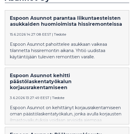
Espoon Asunnot parantaa liikuntaesteisten
asukkaiden huomioimista hissiremonteissa
15.6.2026 14:27:08 EEST
|
Tiedote
Espoon Asunnot pahoittelee asukkaan vaikeaa
tilannetta hissiremontin aikana. Yhtiö uudistaa
käytäntöjään tulevien remonttien varalle.
Espoon Asunnot kehitti
päästölaskentatyökalun
korjausrakentamiseen
3.6.2026 13:27:49 EEST
|
Tiedote
Espoon Asunnot on kehittänyt korjausrakentamiseen
oman päästölaskentatyökalun, jonka avulla korjausten
ilmastovaikutuksia voidaan arvioida aiempaa
tarkemmin ja ohjata tehokkaammin. Vuonna 2025
työkalulla pystyttiin laskemaan jo noin 80 prosenttia