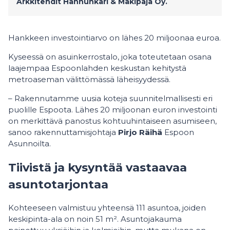
Arkkitehdit Hannunkari & Mäkipaja Oy.
Hankkeen investointiarvo on lähes 20 miljoonaa euroa.
Kyseessä on asuinkerrostalo, joka toteutetaan osana
laajempaa Espoonlahden keskustan kehitystä
metroaseman välittömässä läheisyydessä.
– Rakennutamme uusia koteja suunnitelmallisesti eri
puolille Espoota. Lähes 20 miljoonan euron investointi
on merkittävä panostus kohtuuhintaiseen asumiseen,
sanoo rakennuttamisjohtaja
Pirjo Räihä
Espoon
Asunnoilta.
Tiivistä ja kysyntää vastaavaa
asuntotarjontaa
Kohteeseen valmistuu yhteensä 111 asuntoa, joiden
keskipinta-ala on noin 51 m². Asuntojakauma