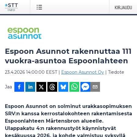
KIRJAUDU
Espoon Asunnot rakennuttaa 111
vuokra-asuntoa Espoonlahteen
23.4.2026 14:00:00 EEST
|
Espoon Asunnot Oy
|
Tiedote
Jaa
Espoon Asunnot on solminut urakkasopimuksen
SRV:n kanssa kerrostalokohteen rakentamisesta
Espoonlahteen Mårtensbron alueelle.
Ulappakatu 4:n rakennustyöt käynnistyvät
kesäkuussa 2026, ja kohde valmistuu syksyllä