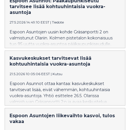
Espoon Asunnot: Pääkaupunkiseutu
korjaustoiminnan päästöistä.
tarvitsee lisää kohtuuhintaisia vuokra-
asuntoja
27.5.2026 14:49:10 EEST
|
Tiedote
Espoon Asuntojen uusin kohde Gräsanportti 2 on
valmistunut Olariin. Kolmen pistetalon kokonaisuus
tuo 95 uutta vuokra-asuntoa pääkaupunkiseudulle,
jossa kohtuuhintaisten kotien tarve on suuri.
Kasvukeskukset tarvitsevat lisää
kohtuuhintaisia vuokra-asuntoja
21.5.2026 10:05:06 EEST
|
Kutsu
Espoon Asunnot ottaa kantaa: kasvukeskukset
tarvitsevat lisää, eivät vähemmän, kohtuuhintaisia
vuokra-asuntoja. Yhtiö esittelee 26.5. Olarissa
valmistuvan Gräsanportti 2:n ja avaa keskustelua
tuetun vuokra-asumisen tulevaisuudesta.
Espoon Asuntojen liikevaihto kasvoi, tulos
vakaa