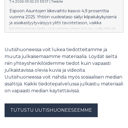
7.4.2026 09:52:20 EEST
|
Tiedote
Espoon Asuntojen liikevaihto kasvoi 4,9 prosenttia
vuonna 2025. Yhtiön vuokrataso säilyi kilpailukykyisenä
ja asiakastyytyväisyys ylitti tavoitetason, vaikka
käyttöasteen lasku ja kustannusten nousu vaikuttivat
tuloskehitykseen.
Uutishuoneessa voit lukea tiedotteitamme ja
muuta julkaisemaamme materiaalia. Löydät sieltä
niin yhteyshenkilöidemme tiedot kuin vapaasti
julkaistavissa olevia kuvia ja videoita.
Uutishuoneessa voit nähdä myös sosiaalisen median
sisältöjä. Kaikki tiedotepalvelussa julkaistu materiaali
on vapaasti median käytettävissä.
TUTUSTU UUTISHUONEESEEMME