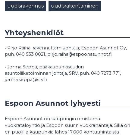
uudisrakennus
uudisrakentaminen
Yhteyshenkilöt
• Pirjo Räihä, rakennuttamisjohtaja, Espoon Asunnot Oy,
puh. 040 533 0021, pirjo.raiha@espoonasunnot.fi
• Jorma Seppä, pääkaupunkiseudun
asuntoliiketoiminnan johtaja, SRV, puh. 040 7273 771,
jorma.seppa@srv.fi
Espoon Asunnot lyhyesti
Espoon Asunnot on kaupungin omistama
vuokrataloyhtiö ja Espoon suurin vuokranantaja. Sillä on
eri puolilla kaupunkia lähes 17 000 kohtuuhintaista