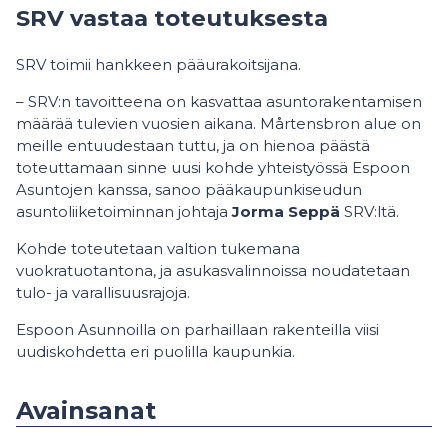
SRV vastaa toteutuksesta
SRV toimii hankkeen pääurakoitsijana.
– SRV:n tavoitteena on kasvattaa asuntorakentamisen
määrää tulevien vuosien aikana. Mårtensbron alue on
meille entuudestaan tuttu, ja on hienoa päästä
toteuttamaan sinne uusi kohde yhteistyössä Espoon
Asuntojen kanssa, sanoo pääkaupunkiseudun
asuntoliiketoiminnan johtaja
Jorma Seppä
SRV:ltä.
Kohde toteutetaan valtion tukemana
vuokratuotantona, ja asukasvalinnoissa noudatetaan
tulo- ja varallisuusrajoja.
Espoon Asunnoilla on parhaillaan rakenteilla viisi
uudiskohdetta eri puolilla kaupunkia.
Avainsanat