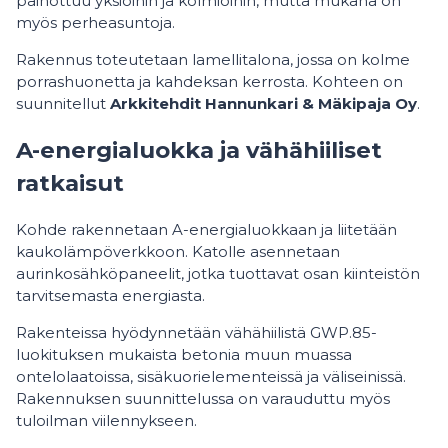
painottuu yksiöihin ja kolmioihin, mutta mukana on
myös perheasuntoja.
Rakennus toteutetaan lamellitalona, jossa on kolme
porrashuonetta ja kahdeksan kerrosta. Kohteen on
suunnitellut
Arkkitehdit Hannunkari & Mäkipaja Oy
.
A-energialuokka ja vähähiiliset
ratkaisut
Kohde rakennetaan A-energialuokkaan ja liitetään
kaukolämpöverkkoon. Katolle asennetaan
aurinkosähköpaneelit, jotka tuottavat osan kiinteistön
tarvitsemasta energiasta.
Rakenteissa hyödynnetään vähähiilistä GWP.85-
luokituksen mukaista betonia muun muassa
ontelolaatoissa, sisäkuorielementeissä ja väliseinissä.
Rakennuksen suunnittelussa on varauduttu myös
tuloilman viilennykseen.