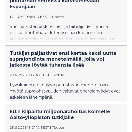
puutarhan helteissä kärvistelevään
Espanjaan
1.7.2026 10:45:00 EEST
|
Tiedote
Suomalaisten arkkitehtien ja taiteilijoiden ryhmä
esittää puutarhataideteoksellaan kaupunkien
kuumenemisen ja ympäristökriisin ratkaisuksi muun
muassa kasvillisuutta ja yhteisöllisyyttä.
Tutkijat paljastivat ensi kertaa kaksi uutta
suprajohdinta menetelmällä, jolla voi
jatkossa löytää tuhansia lisää
29.6.2026 11:15:00 EEST
|
Tiedote
Fyysikoiden tekoälyyn perustuvan menetelmän
myötä suprajohtavuuden valtavat energiahyödyt ovat
askeleen lähempänä.
EU:n kilpailtu miljoonarahoitus kolmelle
Aalto-yliopiston tutkijalle
23.6.2026 13:01:12 EEST
|
Tiedote