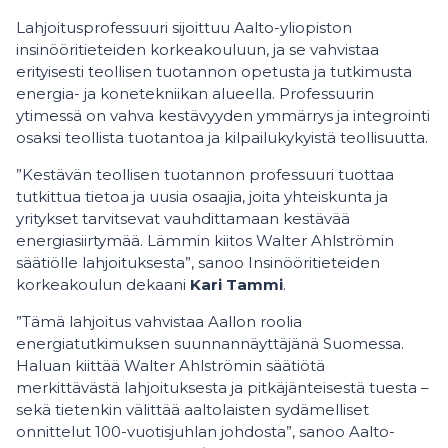
Lahjoitusprofessuuri sijoittuu Aalto-yliopiston
insinööritieteiden korkeakouluun, ja se vahvistaa
erityisesti teollisen tuotannon opetusta ja tutkimusta
energia- ja konetekniikan alueella. Professuurin
ytimessä on vahva kestävyyden ymmärrys ja integrointi
osaksi teollista tuotantoa ja kilpailukykyistä teollisuutta.
”Kestävän teollisen tuotannon professuuri tuottaa
tutkittua tietoa ja uusia osaajia, joita yhteiskunta ja
yritykset tarvitsevat vauhdittamaan kestävää
energiasiirtymää. Lämmin kiitos Walter Ahlströmin
säätiölle lahjoituksesta”, sanoo Insinööritieteiden
korkeakoulun dekaani
Kari Tammi
.
”Tämä lahjoitus vahvistaa Aallon roolia
energiatutkimuksen suunnannäyttäjänä Suomessa.
Haluan kiittää Walter Ahlströmin säätiötä
merkittävästä lahjoituksesta ja pitkäjänteisestä tuesta –
sekä tietenkin välittää aaltolaisten sydämelliset
onnittelut 100-vuotisjuhlan johdosta”, sanoo Aalto-