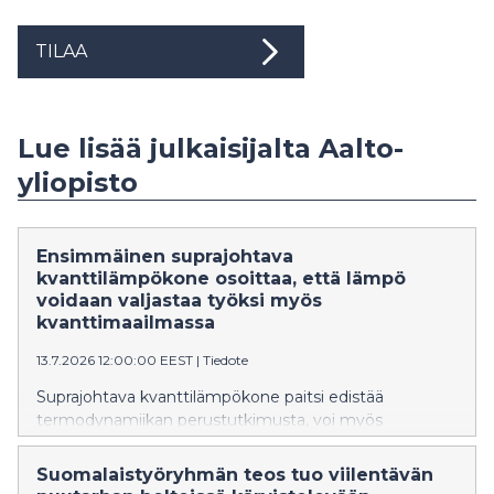
TILAA
Lue lisää julkaisijalta Aalto-
yliopisto
Ensimmäinen suprajohtava
kvanttilämpökone osoittaa, että lämpö
voidaan valjastaa työksi myös
kvanttimaailmassa
13.7.2026 12:00:00 EEST
|
Tiedote
Suprajohtava kvanttilämpökone paitsi edistää
termodynamiikan perustutkimusta, voi myös
merkittävästi pienentää tulevaisuuden
kvanttitietokoneiden hintalappua.
Suomalaistyöryhmän teos tuo viilentävän