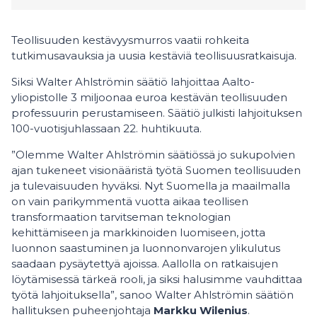
Teollisuuden kestävyysmurros vaatii rohkeita
tutkimusavauksia ja uusia kestäviä teollisuusratkaisuja.
Siksi Walter Ahlströmin säätiö lahjoittaa Aalto-
yliopistolle 3 miljoonaa euroa kestävän teollisuuden
professuurin perustamiseen. Säätiö julkisti lahjoituksen
100-vuotisjuhlassaan 22. huhtikuuta.
”Olemme Walter Ahlströmin säätiössä jo sukupolvien
ajan tukeneet visionääristä työtä Suomen teollisuuden
ja tulevaisuuden hyväksi. Nyt Suomella ja maailmalla
on vain parikymmentä vuotta aikaa teollisen
transformaation tarvitseman teknologian
kehittämiseen ja markkinoiden luomiseen, jotta
luonnon saastuminen ja luonnonvarojen ylikulutus
saadaan pysäytettyä ajoissa. Aallolla on ratkaisujen
löytämisessä tärkeä rooli, ja siksi halusimme vauhdittaa
työtä lahjoituksella”, sanoo Walter Ahlströmin säätiön
hallituksen puheenjohtaja
Markku Wilenius
.