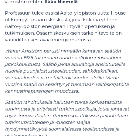
yliopiston rehtori
Ilkka Niemelä
.
Professuuri tulee osaksi Aalto-yliopiston uutta House
of Energy - osaamiskeskusta, joka kokoaa yhteen
Aalto-yliopiston energiaan liittyvän opetuksen ja
tutkimuksen. Osaamiskeskuksen tärkein tavoite on
vauhdittaa kestävää energiamurrosta.
Walter Ahlström perusti nimeään kantavan säätiön
vuonna 1926 tukemaan nuorten diplomi-insinöörien
jatkokoulutusta. Säätiö jakaa apurahoja ansioituneille
nuorille puunjalostusteollisuuden, sähkötekniikan,
voimatalouden ja metalliteollisuuden aloilla. Viime
vuosina säätiö on keskittynyt tukemaan väitöskirjatöitä
kannustinapurahojen muodossa.
Säätiön rahoituksella halutaan tukea korkeatasoista
tutkimusta ja erityisesti tutkimuspolkuja, jotka johtavat
myös innovaatioihin. Rahoituspäätöksissä painotetaan
tutkimuskohteiden ja -tulosten laajaa
hyödynnettävyyttä suomalaisessa teollisuudessa ja
elinkeinoelämässä.