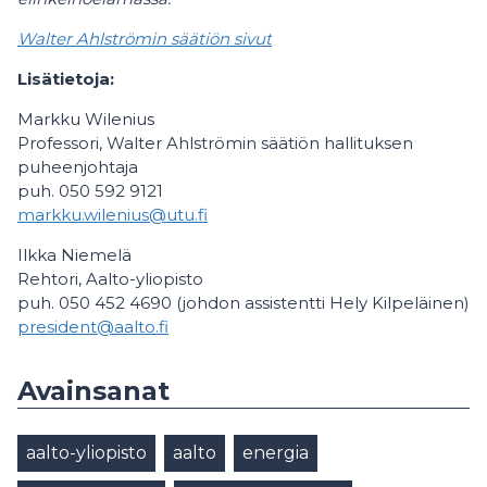
Walter Ahlströmin säätiön sivut
Lisätietoja:
Markku Wilenius
Professori, Walter Ahlströmin säätiön hallituksen
puheenjohtaja
puh. 050 592 9121
markku.wilenius@utu.fi
Ilkka Niemelä
Rehtori, Aalto-yliopisto
puh. 050 452 4690 (johdon assistentti Hely Kilpeläinen)
president@aalto.fi
Avainsanat
aalto-yliopisto
aalto
energia