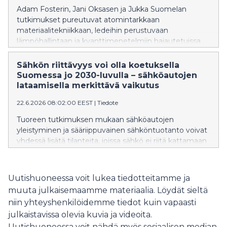
Adam Fosterin, Jani Oksasen ja Jukka Suomelan
tutkimukset pureutuvat atomintarkkaan
materiaalitekniikkaan, ledeihin perustuvaan
lämpöhallintaan ja kvanttimenetelmiin hajautetuissa
verkoissa.
Sähkön riittävyys voi olla koetuksella
Suomessa jo 2030-​luvulla – sähköautojen
lataamisella merkittävä vaikutus
22.6.2026 08:02:00 EEST
|
Tiedote
Tuoreen tutkimuksen mukaan sähköautojen
yleistyminen ja sääriippuvainen sähköntuotanto voivat
yhdessä lisätä tilanteita, joissa sähkö ei riitä kattamaan
kulutusta Suomessa. Latauksen oikea ajoittaminen voi
auttaa varmistamaan sähkön riittävyyden erityisesti
talvella.
Uutishuoneessa voit lukea tiedotteitamme ja
muuta julkaisemaamme materiaalia. Löydät sieltä
niin yhteyshenkilöidemme tiedot kuin vapaasti
julkaistavissa olevia kuvia ja videoita.
Uutishuoneessa voit nähdä myös sosiaalisen median