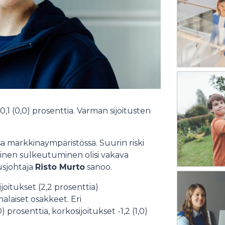
,1 (0,0) prosenttia. Varman sijoitusten
sa markkinaympäristössä. Suurin riski
ainen sulkeutuminen olisi vakava
usjohtaja
Risto Murto
sanoo.
ijoitukset (2,2 prosenttia)
alaiset osakkeet. Eri
) prosenttia, korkosijoitukset -1,2 (1,0)