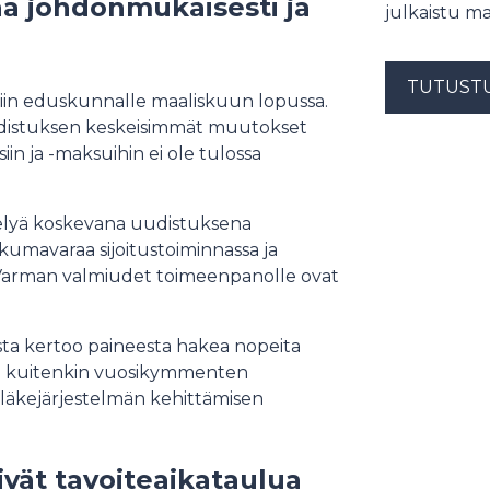
ää johdonmukaisesti ja
julkaistu ma
TUTUST
tiin eduskunnalle maaliskuun lopussa.
udistuksen keskeisimmät muutokset
in ja -maksuihin ei ole tulossa
telyä koskevana uudistuksena
ikkumavaraa sijoitustoiminnassa ja
. Varman valmiudet toimeenpanolle ovat
ista kertoo paineesta hakea nopeita
mii kuitenkin vuosikymmenten
 eläkejärjestelmän kehittämisen
vät tavoiteaikataulua