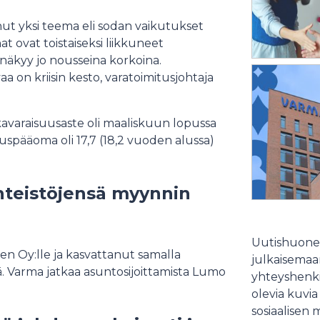
ut yksi teema eli sodan vaikutukset
 ovat toistaiseksi liikkuneet
i näkyy jo nousseina korkoina.
 on kriisin kesto, varatoimitusjohtaja
akavaraisuusaste oli maaliskuun lopussa
uuspääoma oli 17,7 (18,2 vuoden alussa)
nteistöjensä myynnin
Uutishuonee
n Oy:lle ja kasvattanut samalla
julkaisemaam
 Varma jatkaa asuntosijoittamista Lumo
yhteyshenki
olevia kuvia
sosiaalisen 