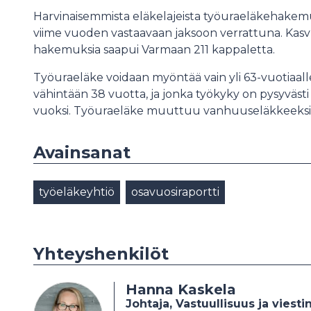
Harvinaisemmista eläkelajeista työuraeläkehakemus
viime vuoden vastaavaan jaksoon verrattuna. Kasvu 
hakemuksia saapui Varmaan 211 kappaletta.
Työuraeläke voidaan myöntää vain yli 63-vuotiaall
vähintään 38 vuotta, ja jonka työkyky on pysyväst
vuoksi. Työuraeläke muuttuu vanhuuseläkkeeksi,
Avainsanat
työeläkeyhtiö
osavuosiraportti
Yhteyshenkilöt
Hanna Kaskela
Johtaja, Vastuullisuus ja viesti