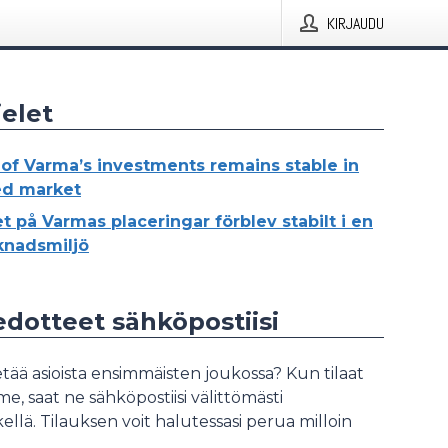
KIRJAUDU
elet
 of Varma’s investments remains stable in
ed market
t på Varmas placeringar förblev stabilt i en
knadsmiljö
iedotteet sähköpostiisi
tää asioista ensimmäisten joukossa? Kun tilaat
, saat ne sähköpostiisi välittömästi
ellä. Tilauksen voit halutessasi perua milloin