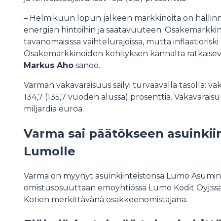
– Helmikuun lopun jälkeen markkinoita on hallinn
energian hintoihin ja saatavuuteen. Osakemarkkinat
tavanomaisissa vaihtelurajoissa, mutta inflaatiorisk
Osakemarkkinoiden kehityksen kannalta ratkaisevaa
Markus Aho
sanoo.
Varman vakavaraisuus säilyi turvaavalla tasolla: v
134,7 (135,7 vuoden alussa) prosenttia. Vakavarais
miljardia euroa.
Varma sai päätökseen asuinkii
Lumolle
Varma on myynyt asuinkiinteistönsä Lumo Asumine
omistusosuuttaan emoyhtiössä Lumo Kodit Oyj:ssä.
Kotien merkittävänä osakkeenomistajana.