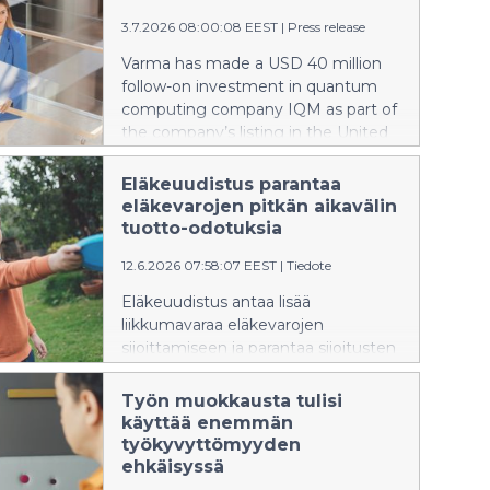
lisärahoituspaketin suurin yksittäinen
sijoittaja.
3.7.2026 08:00:08 EEST
|
Press release
Varma has made a USD 40 million
follow-on investment in quantum
computing company IQM as part of
the company’s listing in the United
States. With this investment, Varma
was the largest single investor in the
Eläkeuudistus parantaa
institutional financing package
eläkevarojen pitkän aikavälin
raised as part of the listing.
tuotto-odotuksia
12.6.2026 07:58:07 EEST
|
Tiedote
Eläkeuudistus antaa lisää
liikkumavaraa eläkevarojen
sijoittamiseen ja parantaa sijoitusten
pitkän aikavälin tuotto-odotuksia,
Varman toimitusjohtaja Risto Murto
Työn muokkausta tulisi
sanoo heinäkuussa
käyttää enemmän
voimaantulevasta
työkyvyttömyyden
eläkeuudistuksesta.
ehkäisyssä