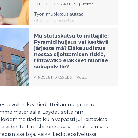
10.6.2026 09:32:49 EEST
|
Tiedote
Työn muokkaus auttaa
ehkäisemään pitkiä
sairauspoissaoloja ja pysyvää
työkyvyttömyyttä, kun työtehtäviä,
Muistutuskutsu toimittajille:
työaikaa tai työolosuhteita
Pyramidihuijaus vai kestävä
sovitetaan työntekijän työkykyyn
järjestelmä? Eläkeuudistus
riittävän varhain. Työpaikoilla on vielä
nostaa sijoittamisen riskiä,
paljon hyödyntämättömiä
riittävätkö eläkkeet nuorille
mahdollisuuksia työn muokkauksen
sukupolville?
käytössä.
4.6.2026 11:07:55 EEST
|
Kutsu
Tervetuloa Varman taustoittavaan
mediatilaisuuteen, jossa
keskustelemme eläkeuudistuksesta.
ssa voit lukea tiedotteitamme ja muuta
Tilaisuus järjestetään 11.6. klo 10.30-
me materiaalia. Löydät sieltä niin
13.
löidemme tiedot kuin vapaasti julkaistavissa
 ja videoita. Uutishuoneessa voit nähdä myös
median sisältöjä. Kaikki tiedotepalvelussa