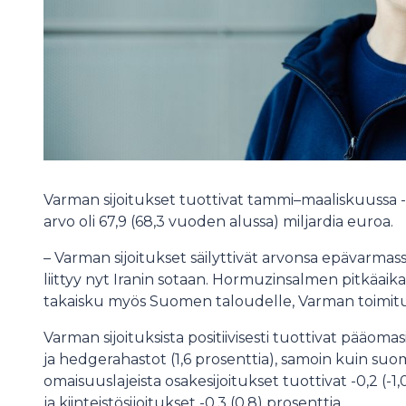
Varman sijoitukset tuottivat tammi–maaliskuussa -0
arvo oli 67,9 (68,3 vuoden alussa) miljardia euroa.
– Varman sijoitukset säilyttivät arvonsa epävarmas
liittyy nyt Iranin sotaan. Hormuzinsalmen pitkäaik
takaisku myös Suomen taloudelle, Varman toimit
Varman sijoituksista positiivisesti tuottivat pääomas
ja hedgerahastot (1,6 prosenttia), samoin kuin suom
omaisuuslajeista osakesijoitukset tuottivat -0,2 (-1,0
ja kiinteistösijoitukset -0,3 (0,8) prosenttia.