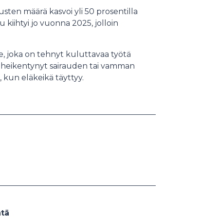
ten määrä kasvoi yli 50 prosentilla
kiihtyi jo vuonna 2025, jolloin
e, joka on tehnyt kuluttavaa työtä
i heikentynyt sairauden tai vamman
 kun eläkeikä täyttyy.
ntä