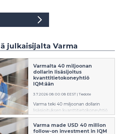
ää julkaisijalta Varma
Varmalta 40 miljoonan
dollarin lisäsijoitus
kvanttitietokoneyhtiö
IQM:ään
3.7.2026 08:00:08 EEST
|
Tiedote
Varma teki 40 miljoonan dollarin
lisäsijoituksen kvanttitietokoneyhtiö
IQM:ään osana yhtiön listautumista
Yhdysvalloissa. Sijoituksen myötä
Varma made USD 40 million
Varma oli institutionaalisen
follow-on investment in IQM