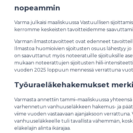
nopeammin
Varma julkaisi maaliskuussa Vastuullisen sijoittam
kerromme keskeisten tavoitteidemme saavuttami
Varman ilmastotavoitteet ovat edenneet tavoittei
Ilmastoa huomioivien sijoitusten osuus lähestyy jo
on saavuttanut myös noteeratuille sijoituksille aset
mukaan noteerattujen sijoitusten hiili-intensiteett
vuoden 2025 loppuun mennessä verrattuna vuot
Työuraeläkehakemukset merki
Varmasta annettiin tammi–maaliskuussa yhteensä 1
varhennetun vanhuuseläkkeen hakemus- ja päätö
viime vuoden vastaavaan ajanjaksoon verrattuna. 
vanhuuseläkkeelle tuli tavallista vähemmän, kosk
eläkelajin alinta ikärajaa.