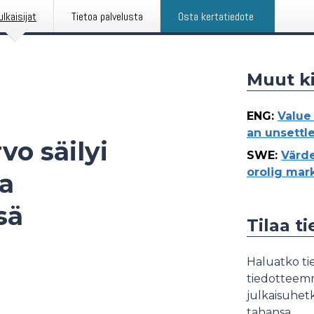
ulkaisijat
Tietoa palvelusta
Osta kertatiedote
Muut ki
ENG
:
Value
an unsettl
vo säilyi
SWE
:
Värde
orolig mar
a
sä
Tilaa t
Haluatko tie
tiedotteemme
julkaisuhetk
tahansa.