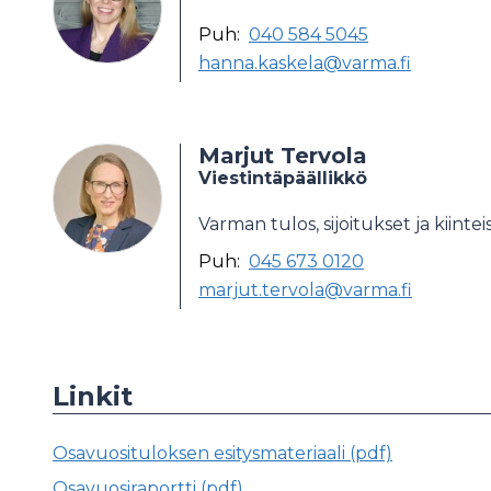
Puh:
040 584 5045
hanna.kaskela@varma.fi
Marjut Tervola
Viestintäpäällikkö
Varman tulos, sijoitukset ja kiintei
Puh:
045 673 0120
marjut.tervola@varma.fi
Linkit
Osavuosituloksen esitysmateriaali (pdf)
Osavuosiraportti (pdf)