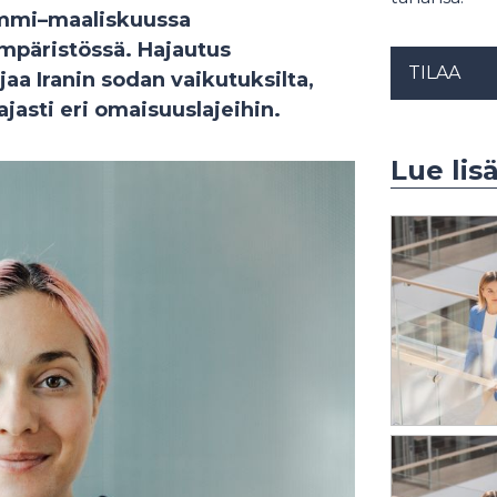
ammi–maaliskuussa
mpäristössä. Hajautus
TILAA
jaa Iranin sodan vaikutuksilta,
ajasti eri omaisuuslajeihin.
Lue lis