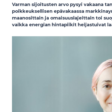
Varman sijoitusten arvo pysyi vakaana t
poikkeuksellisen epävakaassa markkinay
maanosittain ja omaisuuslajeittain toi suo
vaikka energian hintapiikit heijastuivat la