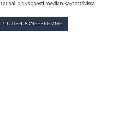
teriaali on vapaasti median käytettävissä.
U UUTISHUONEESEEMME