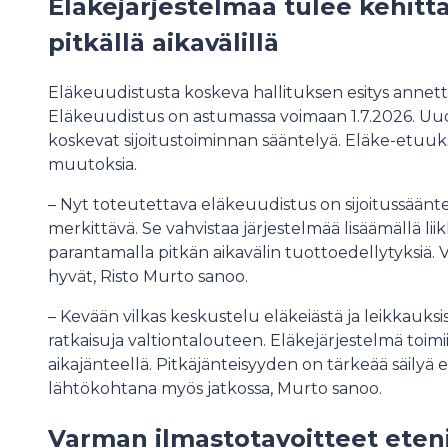
Eläkejärjestelmää tulee kehitt
pitkällä aikavälillä
Eläkeuudistusta koskeva hallituksen esitys annet
Eläkeuudistus on astumassa voimaan 1.7.2026. U
koskevat sijoitustoiminnan sääntelyä. Eläke-etuuksi
muutoksia.
– Nyt toteutettava eläkeuudistus on sijoitussään
merkittävä. Se vahvistaa järjestelmää lisäämällä li
parantamalla pitkän aikavälin tuottoedellytyksiä
hyvät, Risto Murto sanoo.
– Kevään vilkas keskustelu eläkeiästä ja leikkauks
ratkaisuja valtiontalouteen. Eläkejärjestelmä toi
aikajänteellä. Pitkäjänteisyyden on tärkeää säilyä
lähtökohtana myös jatkossa, Murto sanoo.
Varman ilmastotavoitteet eteni