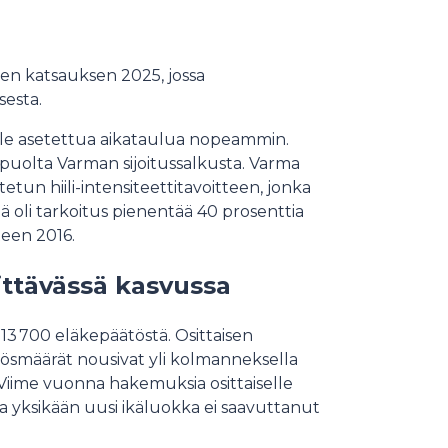
isen katsauksen 2025, jossa
sesta.
lle asetettua aikataulua nopeammin.
 puolta Varman sijoitussalkusta. Varma
etun hiili-intensiteettitavoitteen, jonka
iä oli tarkoitus pienentää 40 prosenttia
een 2016.
ttävässä kasvussa
3 700 eläkepäätöstä. Osittaisen
smäärät nousivat yli kolmanneksella
Viime vuonna hakemuksia osittaiselle
a yksikään uusi ikäluokka ei saavuttanut