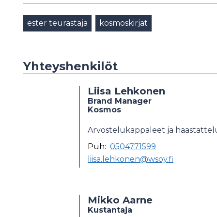
ester teurastaja
kosmoskirjat
Yhteyshenkilöt
Liisa Lehkonen
Brand Manager
Kosmos
Arvostelukappaleet ja haastatte
Puh:
0504771599
liisa.lehkonen@wsoy.fi
Mikko Aarne
Kustantaja