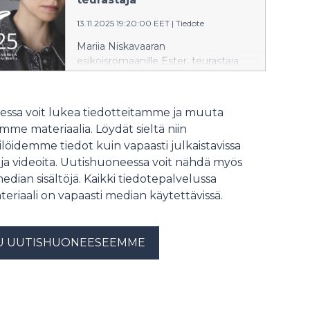
13.11.2025 19:20:00 EET
|
Tiedote
Mariia Niskavaaran
esikoisromaanille Ester, teurastaja
(Kosmos, 2025) on myönnetty
Helsingin Sanomien
kirjallisuuspalkinto. Seitsemän
ssa voit lukea tiedotteitamme ja muuta
finalistia valittiin yli sadan
me materiaalia. Löydät sieltä niin
esikoisteoksen joukosta.
löidemme tiedot kuin vapaasti julkaistavissa
 ja videoita. Uutishuoneessa voit nähdä myös
median sisältöjä. Kaikki tiedotepalvelussa
teriaali on vapaasti median käytettävissä.
U UUTISHUONEESEEMME