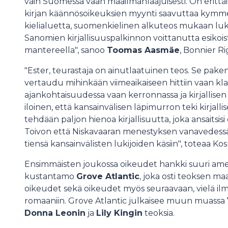
vain Suomessa vaan maailmanlaajuisesti. On erittäin
kirjan käännösoikeuksien myynti saavuttaa kym
kielialuetta, suomenkielinen alkuteos mukaan lukie
Sanomien kirjallisuuspalkinnon voittanutta esikois
mantereella", sanoo
Toomas Aasmäe
, Bonnier Ri
"Ester, teurastaja on ainutlaatuinen teos. Se paken
vertaudu mihinkään viimeaikaiseen hittiin vaan klass
ajankohtaisuudessa vaan kerronnassa ja kirjallisen 
iloinen, että kansainvälisen läpimurron teki kirjal
tehdään paljon hienoa kirjallisuutta, joka ansaits
Toivon että Niskavaaran menestyksen vanavedessä
tiensä kansainvälisten lukijoiden käsiin", toteaa 
Ensimmäisten joukossa oikeudet hankki suuri ame
kustantamo
Grove Atlantic
, joka osti teoksen ma
oikeudet sekä oikeudet myös seuraavaan, vielä 
romaaniin. Grove Atlantic julkaisee muun muassa
Donna Leonin
ja
Lily Kingin
teoksia.