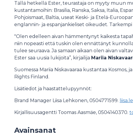
Tällä hetkellä Ester, teurastaja on myyty muun muas
kustantamoihin: Brasilia, Ranska, Saksa, Italia, Espa
Pohjoismaat, Baltia, useat Keski- ja Etelä-Euroop
englannin- ja espanjankieliset oikeudet. Tarkempi l
"Olen edelleen aivan hämmentynyt kaikesta tapah
niin nopeasti että tuskin olen ennättänyt kunnolla
tulee seuraava. Ja samaan aikaan olen aivan valtavan
Ester saa uusia lukijoita”, kirjailija
Mariia Niskavaar
Suomessa Mariia Niskavaaraa kustantaa Kosmos, j
Rights Finland.
Lisätiedot ja haastattelupyynnöt:
Brand Manager Liisa Lehkonen, 0504771599.
liisa
Kirjallisuusagentti Toomas Aasmäe, 0504140370.
t
Avainsanat