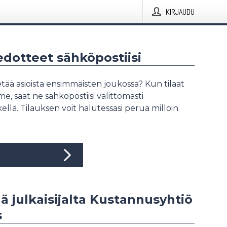
KIRJAUDU
iedotteet sähköpostiisi
tää asioista ensimmäisten joukossa? Kun tilaat
, saat ne sähköpostiisi välittömästi
ellä. Tilauksen voit halutessasi perua milloin
ää julkaisijalta Kustannusyhtiö
s