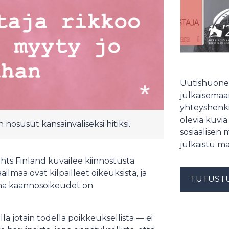
Uutishuonee
julkaisemaam
yhteyshenki
olevia kuvia
 nosusut kansainväliseksi hitiksi.
sosiaalisen 
julkaistu ma
ts Finland kuvailee kiinnostusta
lmaa ovat kilpailleet oikeuksista, ja
TUTUST
pinä käännösoikeudet on
la jotain todella poikkeuksellista — ei