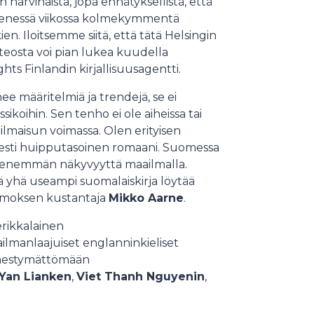
 harvinaista, jopa ennätyksellistä, että
menessä viikossa kolmekymmentä
n. Iloitsemme siitä, että tätä Helsingin
teosta voi pian lukea kuudella
ghts Finlandin kirjallisuusagentti.
ee määritelmiä ja trendejä, se ei
ikoihin. Sen tenho ei ole aiheissa tai
ilmaisun voimassa. Olen erityisen
lisesti huipputasoinen romaani. Suomessa
isi enemmän näkyvyyttä maailmalla.
 yhä useampi suomalaiskirja löytää
Kosmoksen kustantaja
Mikko Aarne
.
rikkalainen
ailmanlaajuiset englanninkieliset
ilmestymättömään
Yan Lianken
,
Viet Thanh Nguyenin
,