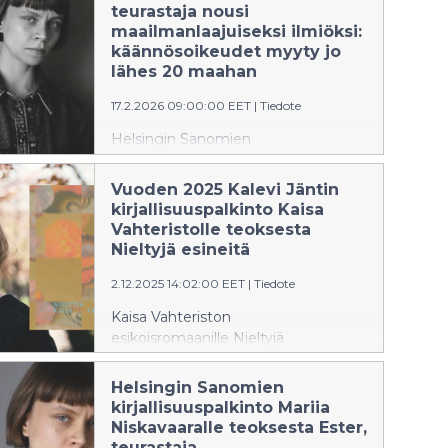
teurastaja nousi
maailmanlaajuiseksi ilmiöksi:
käännösoikeudet myyty jo
lähes 20 maahan
17.2.2026 09:00:00 EET
|
Tiedote
Helsingin Sanomien
kirjallisuuspalkinnon voittanut Ester,
teurastaja (Kosmos
Vuoden 2025 Kalevi Jäntin
2025) on noussut ilmiöksi maailmalla.
kirjallisuuspalkinto Kaisa
Bonnier Rights Finland -agentuuri
Vahteristolle teoksesta
on myynyt teoksen
Nieltyjä esineitä
käännösoikeudet jo lähes 20
2.12.2025 14:02:00 EET
|
Tiedote
maahan. Kustantajat eri puolilla
maailmaa kuhisevat suomalaisesta
Kaisa Vahteriston
kirjallisesta ilmiöstä ja oikeudet on
esikoisromaanille Nieltyjä
myyty ennennäkemättömän
esineitä (Kosmos, 2025) on
nopeasti.
myönnetty Kalevi Jäntin
Helsingin Sanomien
palkinto. Palkinto on Kalevi Jäntin
kirjallisuuspalkinto Mariia
säätiön vuosittain nuorille kirjailijoille
Niskavaaralle teoksesta Ester,
myöntämä tunnustus.
teurastaja