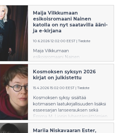
Maija Vilkkumaan
esikoisromaani Nainen
katolla on nyt saatavilla ääni-
ja e-kirjana
10.6.2026 12:02:00 EEST
|
Tiedote
Maija Vilkkumaan
esikoisromaani Nainen
katolla julkaistaan ääni- ja e-
kirjana keskiviikkona 10. Kesäkuuta. Äänikirjan lu
Kosmoksen syksyn 2026
Vilkkumaa itse.
kirjat on julkistettu
15.4.2026 15:02:00 EEST
|
Tiedote
Kosmoksen syksy sisältää
kotimaisen laatukirjallisuuden lisäksi
esseesarjan lanseerauksen sekä
Emma M. Lionin lyhentämättömien
päiväkirjojen kaksi ensimmäistä osaa.
Mariia Niskavaaran Ester,