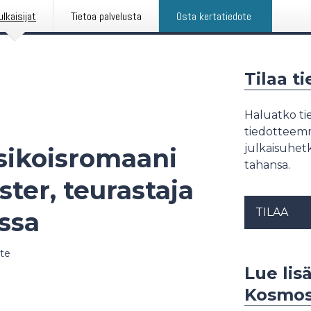
ulkaisijat
Tietoa palvelusta
Osta kertatiedote
Tilaa t
Haluatko tie
tiedotteemme
julkaisuhetk
sikoisromaani
tahansa.
ster, teurastaja
TILAA
ssa
te
Lue lis
Kosmo