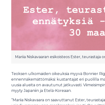
Mariia Niskavaaran esikoisteos Ester, teurastaja on
Teoksen ulkomaiden oikeuksia myyvä Bonnier Righ
ennennäkemättömäksi: kustantajat eri puolilla maai
uusia alueita on avautunut jatkuvasti. Viimeisim
myyty Japaniin ja Etelä-Koreaan.
“Mariia Niskavaara on saavuttanut Ester, teurastajal