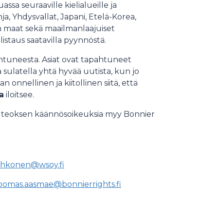
sa seuraaville kielialueille ja
nja, Yhdysvallat, Japani, Etelä-Korea,
an maat sekä maailmanlaajuiset
istaus saatavilla pyynnöstä.
tuneesta. Asiat ovat tapahtuneet
 sulatella yhtä hyvää uutista, kun jo
 onnellinen ja kiitollinen siitä, että
a
iloitsee.
a teoksen käännösoikeuksia myy Bonnier
.lehkonen@wsoy.fi
oomas.aasmae@bonnierrights.fi