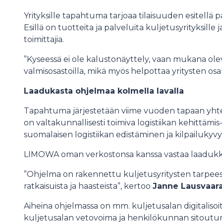
Yrityksille tapahtuma tarjoaa tilaisuuden esitellä pal
Esillä on tuotteita ja palveluita kuljetusyrityksille j
toimittajia.
”Kyseessä ei ole kalustonäyttely, vaan mukana olev
valmisosastoilla, mikä myös helpottaa yritysten osa
Laadukasta ohjelmaa kolmella lavalla
Tapahtuma järjestetään viime vuoden tapaan yh
on valtakunnallisesti toimiva logistiikan kehittämis
suomalaisen logistiikan edistäminen ja kilpailukyv
LIMOWA oman verkostonsa kanssa vastaa laadukk
”Ohjelma on rakennettu kuljetusyritysten tarpees
ratkaisuista ja haasteista”, kertoo
Janne Lausvaar
Aiheina ohjelmassa on mm. kuljetusalan digitalis
kuljetusalan vetovoima ja henkilökunnan sitoutu