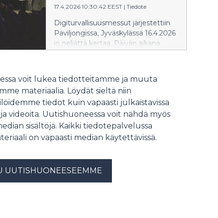
yhteen julkisen sektorin,
17.4.2026 10:30:42 EEST
|
Tiedote
puolustuksen ja teollisuuden
Digiturvallisuusmessut järjestettiin
toimijat, teknologia- ja startup-
Paviljongissa, Jyväskylässä 16.4.2026
yritykset sekä tutkimuksen ja
jo neljättä kertaa. Päivän aikana
koulutuksen edustajat. Sisällöllisesti
tapahtumassa vieraili noin 1300
tapahtuma keskittyy
aiheesta kiinnostunutta kävijää.
kaksoiskäyttöteknologioihin,
ssa voit lukea tiedotteitamme ja muuta
varautumiseen, kunnossapitoon ja
suorituskyvyn kehittämiseen.
me materiaalia. Löydät sieltä niin
löidemme tiedot kuin vapaasti julkaistavissa
 ja videoita. Uutishuoneessa voit nähdä myös
median sisältöjä. Kaikki tiedotepalvelussa
teriaali on vapaasti median käytettävissä.
U UUTISHUONEESEEMME