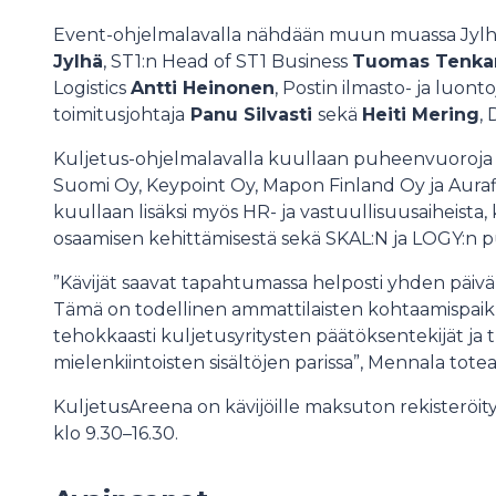
Event-ohjelmalavalla nähdään muun muassa Jylhä 
Jylhä
, ST1:n Head of ST1 Business
Tuomas Tenka
Logistics
Antti Heinonen
, Postin ilmasto- ja luont
toimitusjohtaja
Panu Silvasti
sekä
Heiti Mering
, 
Kuljetus-ohjelmalavalla kuullaan puheenvuoroja m
Suomi Oy, Keypoint Oy, Mapon Finland Oy ja Auraf
kuullaan lisäksi myös HR- ja vastuullisuusaiheista
osaamisen kehittämisestä sekä SKAL:N ja LOGY:n 
”Kävijät saavat tapahtumassa helposti yhden päivä
Tämä on todellinen ammattilaisten kohtaamispaik
tehokkaasti kuljetusyritysten päätöksentekijät ja t
mielenkiintoisten sisältöjen parissa”, Mennala totea
KuljetusAreena on kävijöille maksuton rekisteröi
klo 9.30–16.30.