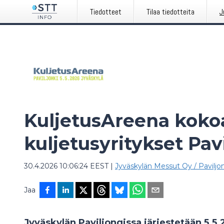
Tiedotteet
Tilaa tiedotteita
J
KuljetusAreena koko
kuljetusyritykset Pav
30.4.2026 10:06:24 EEST
|
Jyväskylän Messut Oy / Paviljon
Jaa
Jyväskylän Paviljongissa järjestetään 5.5.2