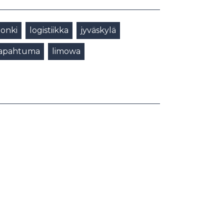
jonki
logistiikka
jyväskylä
tapahtuma
limowa