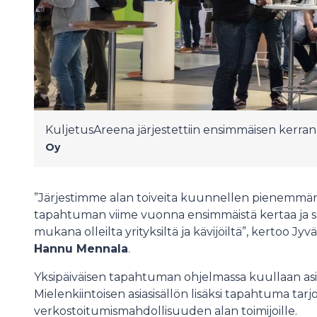
KuljetusAreena järjestettiin ensimmäisen kerran
Oy
”Järjestimme alan toiveita kuunnellen pienemm
tapahtuman viime vuonna ensimmäistä kertaa ja sai
mukana olleilta yrityksiltä ja kävijöiltä”, kertoo J
Hannu Mennala
.
Yksipäiväisen tapahtuman ohjelmassa kuullaan asiaa
Mielenkiintoisen asiasisällön lisäksi tapahtuma tar
verkostoitumismahdollisuuden alan toimijoille.