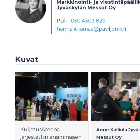
Markkinointi- ja viestintäpäälli
Jyväskylän Messut Oy
Puh:
050 4303 829
hanna.kiilamaa@paviljonki.fi
Kuvat
KuljetusAreena
Anne Kalliola
Jyvä
järjestettiin ensimmäisen
Messut Oy