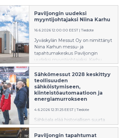
Paviljongin uudeksi
myyntijohtajaksi Niina Karhu
16.6.2026 12:00:00 EEST
|
Tiedote
Jyväskylän Messut Oy on nimittänyt
Niina Karhun messu- ja
tapahtumakeskus Paviljongin
uudeksi myyntijohtajaksi. Karhu
aloittaa tehtävässään elokuussa
2026.
Sähkömessut 2028 keskittyy
teollisuuden
sähköistymiseen,
kiinteistöautomaatioon ja
energiamurrokseen
4.6.2026 12:31:25 EEST
|
Tiedote
Sähköala elää historiallisen suurta
muutosta, kun teollisuus sähköistyy,
kiinteistöt muuttuvat älykkäiksi ja
Paviljongin tapahtumat