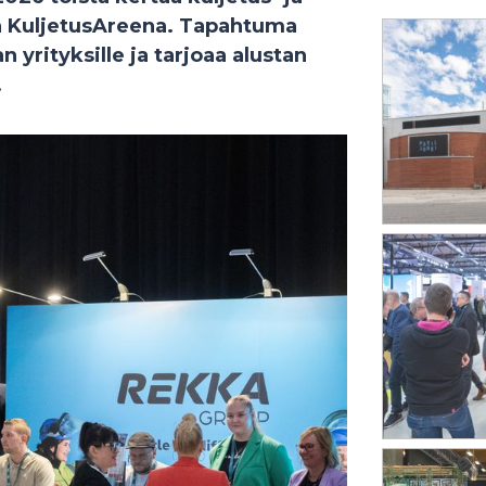
a KuljetusAreena. Tapahtuma
n yrityksille ja tarjoaa alustan
.