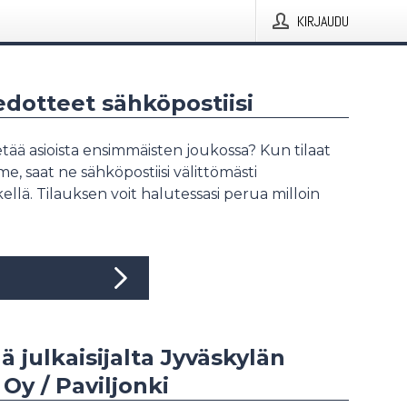
KIRJAUDU
iedotteet sähköpostiisi
tää asioista ensimmäisten joukossa? Kun tilaat
, saat ne sähköpostiisi välittömästi
ellä. Tilauksen voit halutessasi perua milloin
ää julkaisijalta Jyväskylän
Oy / Paviljonki