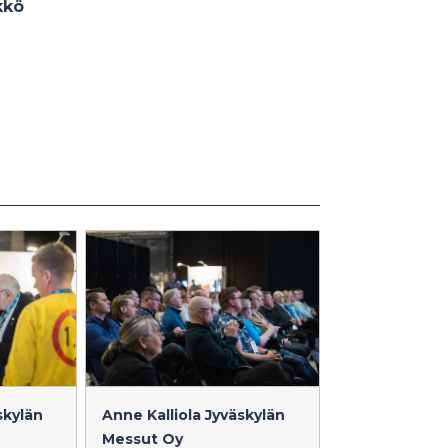
kkö
skylän
Anne Kalliola
Jyväskylän
Messut Oy