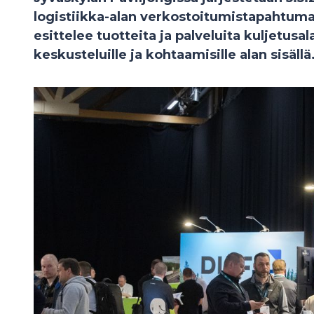
logistiikka-alan verkostoitumistapahtum
esittelee tuotteita ja palveluita kuljetusala
keskusteluille ja kohtaamisille alan sisällä