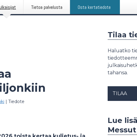
ulkaisijat
Tietoa palvelusta
Osta kertatiedote
Tilaa t
Haluatko tie
tiedotteemme
julkaisuhetk
aa
tahansa.
iljonkiin
TILAA
ki
|
Tiedote
Lue lis
Messut 
026 toista kertaa kuljetus- ja