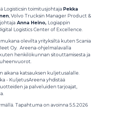
Logisticsin toimitusjohtaja
Pekka
nen
, Volvo Trucksin Manager Product &
ojohtaja
Anna Heino,
Logiappin
Digital Logistics Center of Excellence.
ukana olevilta yrityksiltä kuten Scania
leet Oy. Areena-ohjelmalavalla
, kuten henkilökunnan sitouttamisesta ja
puheenvuorot.
n aikana katsauksen kuljetusalalle.
ka - KuljetusAreena yhdistää
uotteiden ja palveluiden tarjoajat,
a.
tymällä. Tapahtuma on avoinna 5.5.2026