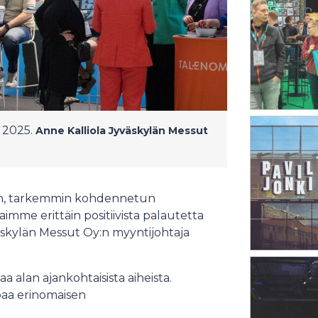
 2025.
Anne Kalliola
Jyväskylän Messut
än, tarkemmin kohdennetun
mme erittäin positiivista palautetta
yväskylän Messut Oy:n myyntijohtaja
 alan ajankohtaisista aiheista.
joaa erinomaisen