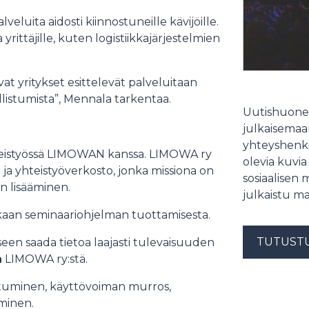
veluita aidosti kiinnostuneille kävijöille.
a yrittäjille, kuten logistiikkajärjestelmien
at yritykset esittelevät palveluitaan
llistumista”, Mennala tarkentaa.
Uutishuonee
julkaisemaam
yhteyshenki
teistyössä LIMOWAN kanssa. LIMOWA ry
olevia kuvia
- ja yhteistyöverkosto, jonka missiona on
sosiaalisen 
yn lisääminen.
julkaistu ma
aan seminaariohjelman tuottamisesta.
TUTUST
een saada tietoa laajasti tulevaisuuden
a
LIMOWA ry:stä.
oituminen, käyttövoiman murros,
minen.