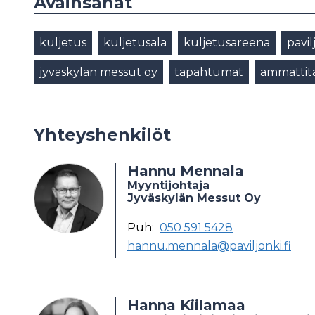
Avainsanat
kuljetus
kuljetusala
kuljetusareena
pavil
jyväskylän messut oy
tapahtumat
ammatti
Yhteyshenkilöt
Hannu Mennala
Myyntijohtaja
Jyväskylän Messut Oy
Puh:
050 591 5428
hannu.mennala@paviljonki.fi
Hanna Kiilamaa