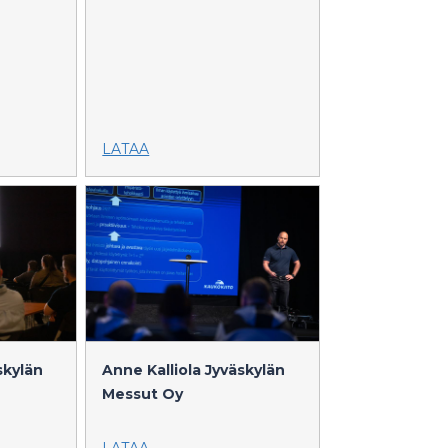
LATAA
skylän
Anne Kalliola
Jyväskylän
Messut Oy