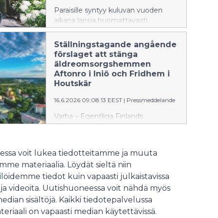
Paraisille syntyy kuluvan vuoden
aikana lapsia huomattavasti
edellisvuotta enemmän.
Ennusteiden perusteella lapsia olisi
Ställningstagande angående
syntymässä jopa 30 enemmän kuin
förslaget att stänga
viime vuonna.
äldreomsorgshemmen
Aftonro i Iniö och Fridhem i
Houtskär
16.6.2026 09:08:13 EEST
|
Pressmeddelande
Varha – Egentliga Finlands
välfärdsområde har lagt fram ett
tjänsteinnehavarförslag om att
stänga äldreomsorgshemmen
ssa voit lukea tiedotteitamme ja muuta
Aftonro i Iniö och Fridhem i
me materiaalia. Löydät sieltä niin
Houtskär. Pargas stad motsätter sig
löidemme tiedot kuin vapaasti julkaistavissa
detta förslag bestämt.
 ja videoita. Uutishuoneessa voit nähdä myös
median sisältöjä. Kaikki tiedotepalvelussa
teriaali on vapaasti median käytettävissä.