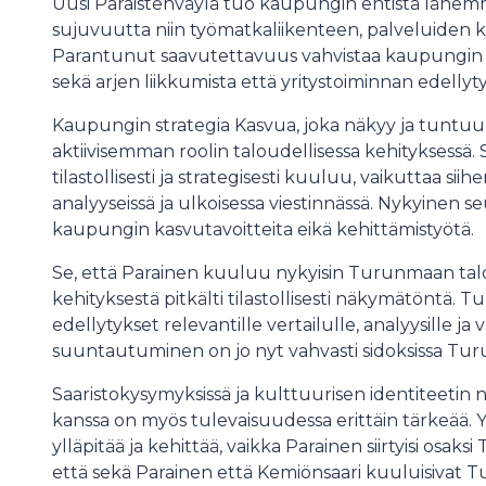
Uusi Paraistenväylä tuo kaupungin entistä lähem
sujuvuutta niin työmatkaliikenteen, palveluiden
Parantunut saavutettavuus vahvistaa kaupungin 
sekä arjen liikkumista että yritystoiminnan edellyty
Kaupungin strategia Kasvua, joka näkyy ja tuntuu 
aktiivisemman roolin taloudellisessa kehityksessä
tilastollisesti ja strategisesti kuuluu, vaikuttaa siih
analyyseissä ja ulkoisessa viestinnässä. Nykyinen se
kaupungin kasvutavoitteita eikä kehittämistyötä.
Se, että Parainen kuuluu nykyisin Turunmaan ta
kehityksestä pitkälti tilastollisesti näkymätöntä.
edellytykset relevantille vertailulle, analyysille ja
suuntautuminen on jo nyt vahvasti sidoksissa Tu
Saaristokysymyksissä ja kulttuurisen identiteeti
kanssa on myös tulevaisuudessa erittäin tärkeää. 
ylläpitää ja kehittää, vaikka Parainen siirtyisi osaks
että sekä Parainen että Kemiönsaari kuuluisivat 