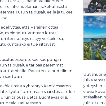
mäs Turkua ja parantaa liikenteen
 kuin elinkeinoelämän näkökulmasta.
asemaa Turun talousalueella ja tukee
ksiä.
edellyttää, että Parainen ottaa
. Se, mihin seutukuntaan kunta
en, miten kehitys näkyy vertailuissa,
utukuntajako ei tue riittävästi
lousalueeseen, tekee kaupungin
 Turun talousalue tarjoaa paremmat
 vaikuttamiselle. Paraisten taloudellinen
Uutishuonee
run seutuun.
julkaisemaam
yhteyshenki
n näkökulmasta yhteistyö Kemiönsaaren
olevia kuvia
Yhteistyötä Turunmaan saaristossa tulee
sosiaalisen 
i Turun talousaluetta. Luontevaa olisi,
julkaistu ma
Turun talousalueeseen.