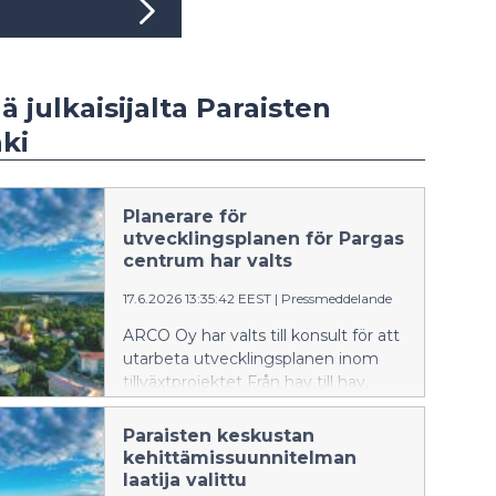
ä julkaisijalta Paraisten
ki
Planerare för
utvecklingsplanen för Pargas
centrum har valts
17.6.2026 13:35:42 EEST
|
Pressmeddelande
ARCO Oy har valts till konsult för att
utarbeta utvecklingsplanen inom
tillväxtprojektet Från hav till hav,
som ingår i Pargas stads strategi.
Paraisten keskustan
kehittämissuunnitelman
laatija valittu