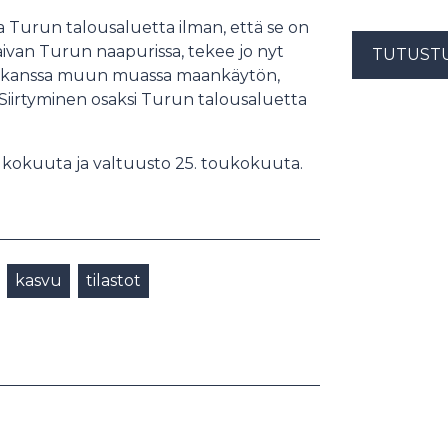
 Turun talousaluetta ilman, että se on
e aivan Turun naapurissa, tekee jo nyt
TUTUST
ueen kanssa muun muassa maankäytön,
 Siirtyminen osaksi Turun talousaluetta
toukokuuta ja valtuusto 25. toukokuuta.
kasvu
tilastot