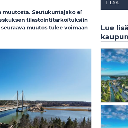
TILAA
n muutosta. Seutukuntajako ei
keskuksen tilastointitarkoituksiin
Lue lisä
a seuraava muutos tulee voimaan
kaupun