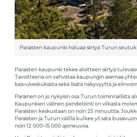
Paraisten kaupunki haluaa siirtyä Turun seutu
Paraisten kaupunki tekee aloitteen siirtyä tuleva
Tavoitteena on vahvistaa kaupungin asemaa yht
kasvukeskuksista sekä lisätä näkyvyyttä ja elinvoi
Parainen on jo nykyisin osa Turun toiminnallista al
Kaupunkien välinen pendelöinti on vilkasta molem
Paraisten keskustaan on noin 25 minuuttia. Joukko
Paraisten ja Turun välillä kulkee yli sata bussivuoro
noin 12 000–15 000 ajoneuvoa.