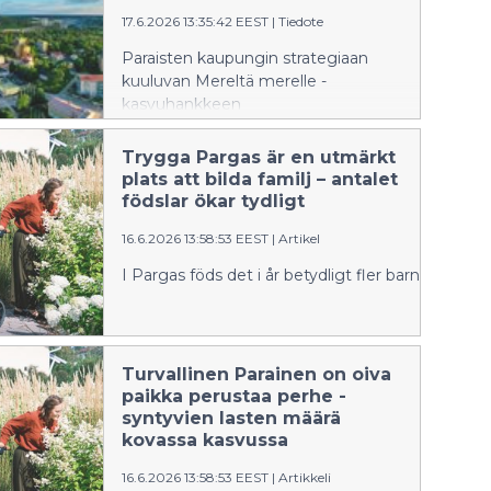
17.6.2026 13:35:42 EEST
|
Tiedote
Paraisten kaupungin strategiaan
kuuluvan Mereltä merelle -
kasvuhankkeen
kehittämissuunnitelman laatijaksi on
valittu ARCO Oy.
Trygga Pargas är en utmärkt
plats att bilda familj – antalet
födslar ökar tydligt
16.6.2026 13:58:53 EEST
|
Artikel
I Pargas föds det i år betydligt fler barn än i fjo
Turvallinen Parainen on oiva
paikka perustaa perhe -
syntyvien lasten määrä
kovassa kasvussa
16.6.2026 13:58:53 EEST
|
Artikkeli