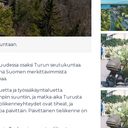
kuntaan.
isuudessa osaksi Turun seutukuntaa.
enä Suomen merkittävimmistä
maa.
uetta ja työssäkäyntialuetta.
piin suuntiin, ja matka-aika Turusta
liikenneyhteydet ovat tiheät, ja
a päivittäin. Päivittäinen tieliikenne on