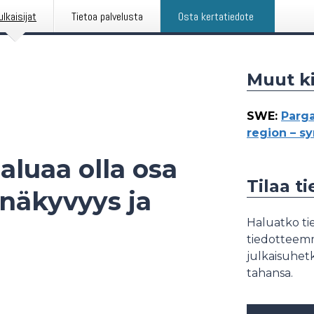
ulkaisijat
Tietoa palvelusta
Osta kertatiedote
Muut ki
SWE
:
Parga
region – sy
aluaa olla osa
Tilaa t
näkyvyys ja
Haluatko tie
tiedotteemme
julkaisuhetk
tahansa.