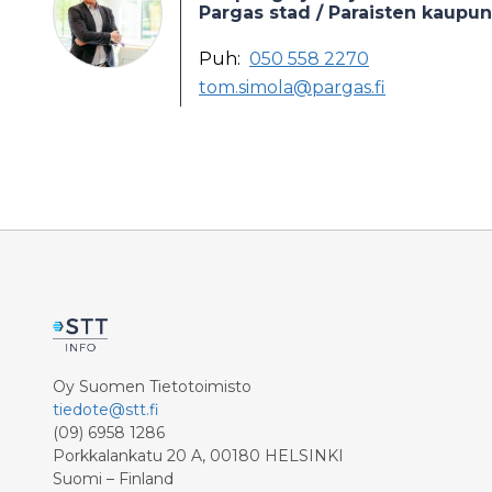
Pargas stad / Paraisten kaupun
Puh:
050 558 2270
tom.simola@pargas.fi
Oy Suomen Tietotoimisto
tiedote@stt.fi
(09) 6958 1286
Porkkalankatu 20 A, 00180 HELSINKI
Suomi – Finland