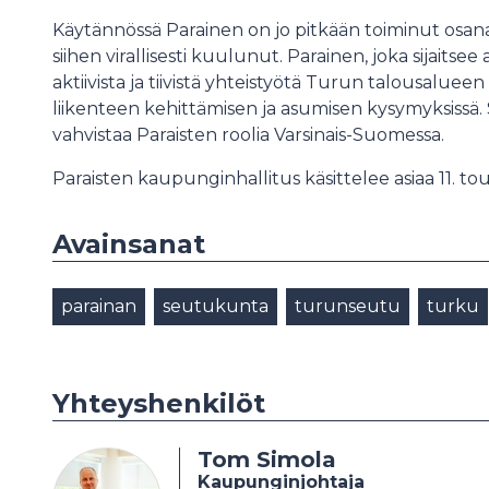
Käytännössä Parainen on jo pitkään toiminut osana
siihen virallisesti kuulunut. Parainen, joka sijaitse
aktiivista ja tiivistä yhteistyötä Turun talousal
liikenteen kehittämisen ja asumisen kysymyksissä.
vahvistaa Paraisten roolia Varsinais-Suomessa.
Paraisten kaupunginhallitus käsittelee asiaa 11. 
Avainsanat
parainan
seutukunta
turunseutu
turku
Yhteyshenkilöt
Tom Simola
Kaupunginjohtaja