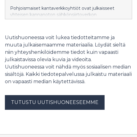
Pohjoismaiset kantaverkkoyhtiöt ovat julkaisseet
yhteisen kannanoton sähkönsiirtoverkon
liityntäkyselyjen voimakkaasta kasvusta, joka aiheuttaa
sähköjärjestelmälle myös haasteita. Tiiviin yhteistyön
myötä yhtiöt voivat oppia toisiltaan ja kehittää
Uutishuoneessa voit lukea tiedotteitamme ja
tulevaisuuden kestäviä ratkaisuja.
muuta julkaisemaamme materiaalia. Löydät sieltä
niin yhteyshenkilöidemme tiedot kuin vapaasti
julkaistavissa olevia kuvia ja videoita.
Uutishuoneessa voit nähdä myös sosiaalisen median
sisältöjä. Kaikki tiedotepalvelussa julkaistu materiaali
on vapaasti median käytettävissä.
TUTUSTU UUTISHUONEESEEMME