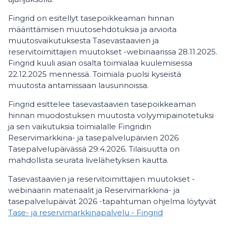
Fingrid on esitellyt tasepoikkeaman hinnan
määrittämisen muutosehdotuksia ja arvioita
muutosvaikutuksesta Tasevastaavien ja
reservitoimittajien muutokset -webinaarissa 28.11.2025.
Fingrid kuuli asian osalta toimialaa kuulemisessa
22.12.2025 mennessä. Toimiala puolsi kyseistä
muutosta antamissaan lausunnoissa.
Fingrid esittelee tasevastaavien tasepoikkeaman
hinnan muodostuksen muutosta volyymipainotetuksi
ja sen vaikutuksia toimialalle Fingridin
Reservimarkkina- ja tasepalvelupäivien 2026
Tasepalvelupäivässä 29.4.2026. Tilaisuutta on
mahdollista seurata livelähetyksen kautta.
Tasevastaavien ja reservitoimittajien muutokset -
webinaarin materiaalit ja Reservimarkkina- ja
tasepalvelupäivät 2026 -tapahtuman ohjelma löytyvät
Tase- ja reservimarkkinapalvelu - Fingrid