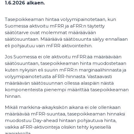
1.6.2026 alkaen.
Tasepoikkeaman hintaa volyymipainotetaan, kun
Suomessa aktivoitu mFRR ja aFRR:n täytetty
säätötarve ovat molemmat määräävään
säätösuuntaan. Määräävä säätösuunta säilyy ennallaan
eli pohjautuu vain mFRR aktivointeihin.
Jos Suomessa ei ole aktivoitu mFRR:ää määräävään
säätösuuntaan, tasepoikkeaman hinta muodostetaan
kuten nykyisin eli suurin mFRR:n marginaalihinnasta ja
volyymipainotetusta aFRR-hinnasta. Vastaavasti
määräävän säätösuunnan ollessa alaspäin näistä
komponenteista pienempi määrittää tasepoikkeaman
hinnan.
Mikäli markkina-aikayksikön aikana ei ole ollenkaan
määräävää mFRR-suuntaa, tasepoikkeaman hinnaksi
muodostuu Day-ahead hintaan pohjautuva hinta,
vaikka aFRR-aktivointeja olisikin tehty kyseisellä
ajanjaksolla.