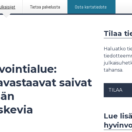
ulkaisijat
Tietoa palvelusta
Osta kertatiedote
Tilaa t
Haluatko tie
tiedotteemme
julkaisuhetk
ointialue:
tahansa.
iavastaavat saivat
TILAA
män
skevia
Lue lis
hyvinvo