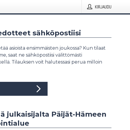
KIRJAUDU
iedotteet sähköpostiisi
tää asioista ensimmäisten joukossa? Kun tilaat
, saat ne sähköpostiisi välittömästi
ellä. Tilauksen voit halutessasi perua milloin
ää julkaisijalta Päijät-Hämeen
intialue