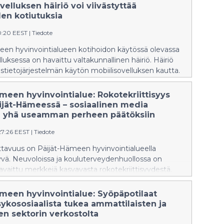
velluksen häiriö voi viivästyttää
den kotiutuksia
10:20 EEST
|
Tiedote
een hyvinvointialueen kotihoidon käytössä olevassa
lluksessa on havaittu valtakunnallinen häiriö. Häiriö
astietojärjestelmän käytön mobiilisovelluksen kautta.
meen hyvinvointialue: Rokotekriittisyys
ijät-Hämeessä – sosiaalinen media
a yhä useamman perheen päätöksiin
27:26 EEST
|
Tiedote
tavuus on Päijät-Hämeen hyvinvointialueella
yvä. Neuvoloissa ja kouluterveydenhuollossa on
avaittu merkkejä kasvavasta rokotekriittisyydestä.
 Lahdessa rokotteiden tarpeellisuus herättää aiempaa
skustelua asiakkaiden kanssa.
ämeen hyvinvointialue: Syöpäpotilaat
ykososiaalista tukea ammattilaisten ja
n sektorin verkostolta