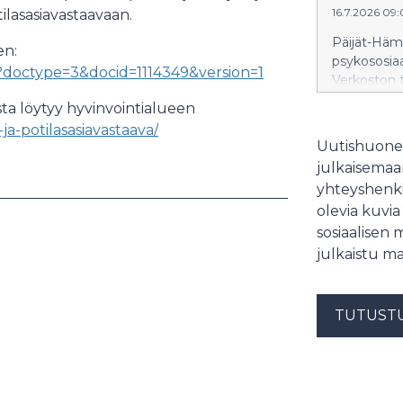
16.7.2026 09
otilasasiavastaavaan.
Päijät-Häme
en:
psykososiaa
ow?doctype=3&docid=1114349&version=1
Verkoston t
psykososiaal
asta löytyy hyvinvointialueen
ammattilai
i-ja-potilasasiavastaava/
Uutishuonee
julkaisemaam
yhteyshenki
olevia kuvia
sosiaalisen 
julkaistu ma
TUTUST