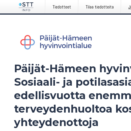
Tiedotteet
Tilaa tiedotteita
J
Päijät-Hämeen hyvinv
Sosiaali- ja potilasas
edellisvuotta enem
terveydenhuoltoa ko
yhteydenottoja