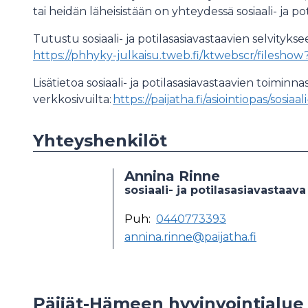
tai heidän läheisistään on yhteydessä sosiaali- ja p
Tutustu sosiaali- ja potilasasiavastaavien selvitykse
https://phhyky-julkaisu.tweb.fi/ktwebscr/filesh
Lisätietoa sosiaali- ja potilasasiavastaavien toiminn
verkkosivuilta:
https://paijatha.fi/asiointiopas/sosiaal
Yhteyshenkilöt
Annina Rinne
sosiaali- ja potilasasiavastaava
Puh:
0440773393
annina.rinne@paijatha.fi
Päijät-Hämeen hyvinvointialue