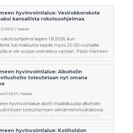
ämeen hyvinvointialue: Vesirokkorokote
saksi kansallista rokotusohjelmaa
4:12 EEST
|
Tiedote
 rokotusohjelma laajeni 1.8.2026, kun
kote tuli maksutta tarjolle myös 20–50-vuotiaille
, joilla ei ole suojaa vesirokkoa vastaan. Päijät-Hämeen
ialue aloittaa uuden asetuksen mukaiset rokotukset
 1.9.2026.
ämeen hyvinvointialue: Alkoholin
eroitushoito toteutetaan nyt omana
na
46:31 EEST
|
Tiedote
en hyvinvointialue aloitti maaliskuussa alkoholin
itushoitojen toteuttamisen selviämishoitoyksikössä.
to järjestettiin ostopalveluna hyvinvointialueen
a, mutta nyt yhdestä viiteen vuorokauden mittaiset
itojaksot voidaan toteuttaa omalla alueella.
ämeen hyvinvointialue: Kotihoidon