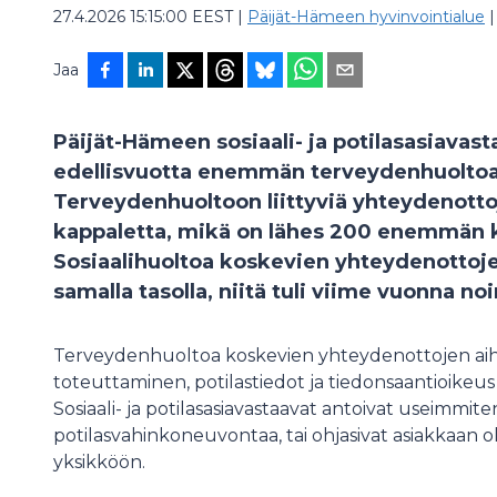
27.4.2026 15:15:00 EEST
|
Päijät-Hämeen hyvinvointialue
|
Jaa
Päijät-Hämeen sosiaali- ja potilasasiavas
edellisvuotta enemmän terveydenhuoltoa
Terveydenhuoltoon liittyviä yhteydenotto
kappaletta, mikä on lähes 200 enemmän k
Sosiaalihuoltoa koskevien yhteydenottoje
samalla tasolla, niitä tuli viime vuonna no
Terveydenhuoltoa koskevien yhteydenottojen aih
toteuttaminen, potilastiedot ja tiedonsaantioikeus 
Sosiaali- ja potilasasiavastaavat antoivat useimmit
potilasvahinkoneuvontaa, tai ohjasivat asiakkaan
yksikköön.