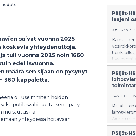
Tiedote
Päijät-H
laajeni o
3.8.2026 15:1
taavien saivat vuonna 2025
Kansallinen
vesirokkoro
 koskevia yhteydenottoja.
henkilöille
ja tuli vuonna 2025 noin 1660
hyvinvoint
uin edellisvuonna.
aikaisintaan
n määrä sen sijaan on pysynyt
Päijät-H
in 360 kappaletta.
laitosvi
toiminta
24.7.2026 10:
eena oli useimmiten hoidon
sekä potilasvahinko tai sen epäily.
Päijät-Häme
en muistutus- ja
laitosviero
Aiemmin hoi
 olemaan yhteydessä hoitavaan
ulkopuolell
vieroitusho
Päijät-H