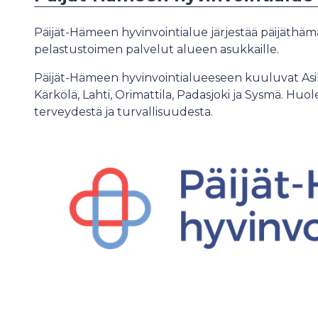
Päijät-Hämeen hyvinvointialue järjestää päijäthämäl
pelastustoimen palvelut alueen asukkaille.
Päijät-Hämeen hyvinvointialueeseen kuuluvat Asikkal
Kärkölä, Lahti, Orimattila, Padasjoki ja Sysmä. H
terveydestä ja turvallisuudesta.