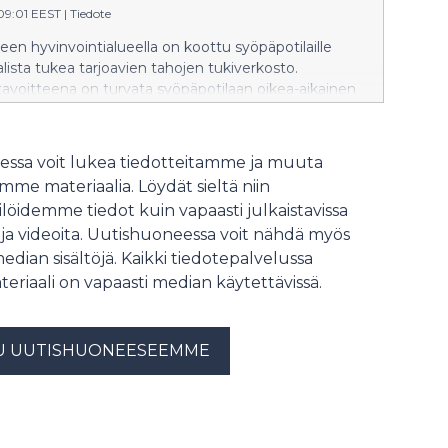
:09:01 EEST
|
Tiedote
en hyvinvointialueella on koottu syöpäpotilaille
lista tukea tarjoavien tahojen tukiverkosto.
avoitteena on turvata syöpäpotilaan oikea-aikainen
inen tuki, tuen tarpeen arviointi ja oikealle
selle ohjautuminen.
ssa voit lukea tiedotteitamme ja muuta
me materiaalia. Löydät sieltä niin
löidemme tiedot kuin vapaasti julkaistavissa
 ja videoita. Uutishuoneessa voit nähdä myös
median sisältöjä. Kaikki tiedotepalvelussa
teriaali on vapaasti median käytettävissä.
U UUTISHUONEESEEMME