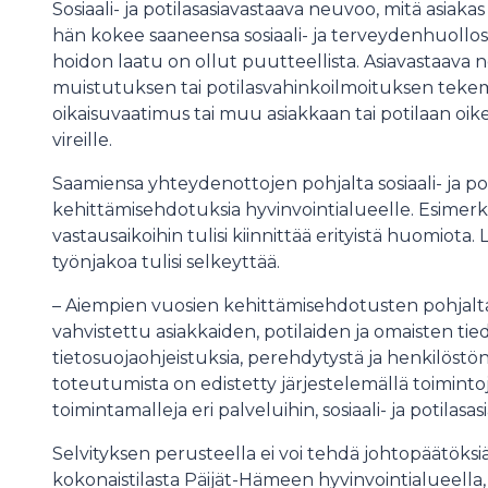
Sosiaali- ja potilasasiavastaava neuvoo, mitä asiakas 
hän kokee saaneensa sosiaali- ja terveydenhuollos
hoidon laatu on ollut puutteellista. Asiavastaava 
muistutuksen tai potilasvahinkoilmoituksen tekem
oikaisuvaatimus tai muu asiakkaan tai potilaan oik
vireille.
Saamiensa yhteydenottojen pohjalta sosiaali- ja po
kehittämisehdotuksia hyvinvointialueelle. Esimerki
vastausaikoihin tulisi kiinnittää erityistä huomiota. 
työnjakoa tulisi selkeyttää.
– Aiempien vuosien kehittämisehdotusten pohjalta 
vahvistettu asiakkaiden, potilaiden ja omaisten ti
tietosuojaohjeistuksia, perehdytystä ja henkilöstön
toteutumista on edistetty järjestelemällä toiminto
toimintamalleja eri palveluihin, sosiaali- ja potilasa
Selvityksen perusteella ei voi tehdä johtopäätöksiä
kokonaistilasta Päijät-Hämeen hyvinvointialueella, s