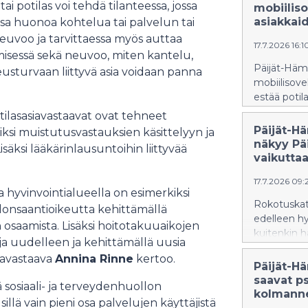
tai potilas voi tehdä tilanteessa, jossa
mobiiliso
asiakkai
sa huonoa kohtelua tai palvelun tai
neuvoo ja tarvittaessa myös auttaa
17.7.2026 16:
isessä sekä neuvoo, miten kantelu,
Päijät-Häm
eusturvaan liittyvä asia voidaan panna
mobiilisove
estää potil
tilasasiavastaavat ovat tehneet
Päijät-Hä
ksi muistutusvastauksien käsittelyyn ja
näkyy Pä
Lisäksi lääkärinlausuntoihin liittyvää
vaikutta
17.7.2026 09:
hyvinvointialueella on esimerkiksi
Rokotuskat
edonsaantioikeutta kehittämällä
edelleen h
 osaamista. Lisäksi hoitotakuuaikojen
kuitenkin h
ja uudelleen ja kehittämällä uusia
Erityisesti
siavastaava
Annina Rinne
kertoo.
enemmän ke
Päijät-H
saavat ps
 sosiaali- ja terveydenhuollon
kolmanne
illä vain pieni osa palvelujen käyttäjistä