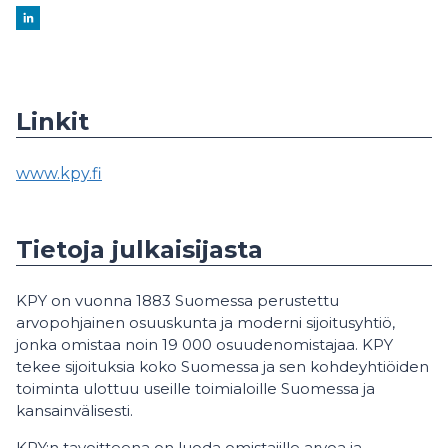
Linkit
www.kpy.fi
Tietoja julkaisijasta
KPY on vuonna 1883 Suomessa perustettu
arvopohjainen osuuskunta ja moderni sijoitusyhtiö,
jonka omistaa noin 19 000 osuudenomistajaa. KPY
tekee sijoituksia koko Suomessa ja sen kohdeyhtiöiden
toiminta ulottuu useille toimialoille Suomessa ja
kansainvälisesti.
KPY:n tavoitteena on luoda omistajille arvoa ja