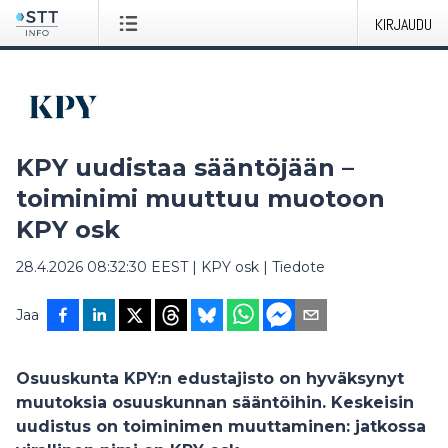
KIRJAUDU
KPY uudistaa sääntöjään –
toiminimi muuttuu muotoon
KPY osk
28.4.2026 08:32:30 EEST
|
KPY osk
|
Tiedote
Jaa
Osuuskunta KPY:n edustajisto on hyväksynyt
muutoksia osuuskunnan sääntöihin. Keskeisin
uudistus on toiminimen muuttaminen: jatkossa