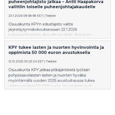
puheenjohtajisto jatkaa – Antti Haapakorva
miljoonaa euroa. Osuuskorko on noin 25 % omistusten
valittiin toiselle puheenjohtajakaudelle
KPY:lle vuonna 2025 tuomasta nettokassavirrasta.
Päätös vastaa KPY:n taloudellista tavoitetta. KPY:n
23.1.2026 08:58:58 EET
|
Tiedote
tavoitteena on
Osuuskunta KPY:n edustajisto valitsi
järjestäytymiskokouksessaan 22.1.2026
puheenjohtajiston alkavalle kaudelle. Nykyinen
puheenjohtajisto jatkaa tehtävissään. Edustajiston
puheenjohtajana jatkaa kauppatieteiden maisteri Antti
KPY tukee lasten ja nuorten hyvinvointia ja
Haapakorva, joka valittiin toiselle kolmivuotiskaudelle.
oppimista 50 000 euron avustuksella
Varapuheenjohtajiksi valittiin Aleksi Eskelinen (1.
12.12.2025 09:29:24 EET
|
Tiedote
varapuheenjohtaja), Tuula Väätäinen (2.
varapuheenjohtaja) ja Markku Söderström (3.
Osuuskunta KPY jatkaa pitkäjänteistä työtään
varapuheenjohtaja).
pohjoissavolaisten lasten ja nuorten hyväksi
myöntämällä vuoden 2025 avustushaussa tukea
yhteensä lähes 50 000 euroa. Avustukset ovat
osa KPY:n vastuullisuustyötä ja sitoutumista alueen
elinvoimaisuuden kehittämiseen. KPY on jakanut
avustuksia pohjoissavolaisille toimijoille jo lähes kahden
vuosikymmenen ajan.