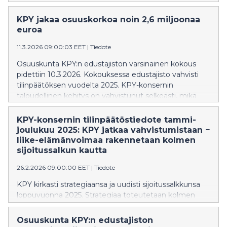
strategiaa ja sijoitustoiminnan uudistumista. Osana
vuosikertomusta julkaistaan myös ensimmäistä kertaa
KPY jakaa osuuskorkoa noin 2,6 miljoonaa
vastuullisuusraportti, joka kokoaa konsernin
euroa
vastuullisuustyön yhdeksi kokonaisuudeksi.
11.3.2026 09:00:03 EET
|
Tiedote
Osuuskunta KPY:n edustajiston varsinainen kokous
pidettiin 10.3.2026. Kokouksessa edustajisto vahvisti
tilinpäätöksen vuodelta 2025. KPY-konsernin
taloudellinen kehitys on vahvistunut selkeästi, mikä
näkyy niin tuloksessa kuin konsernin parantuneessa
taloudellisessa asemassa. Ensimmäistä kertaa
KPY-konsernin tilinpäätöstiedote tammi-
tilinpäätöstiedotteessa julkaistu KPY:n omaisuuden
joulukuu 2025: KPY jatkaa vahvistumistaan −
nettovarallisuusarvo (NAV) oli vuonna 2025 yhteensä
liike-elämänvoimaa rakennetaan kolmen
246,3 (179,6) miljoonaa euroa, eli 9,65 (8,09) euroa
sijoitussalkun kautta
osuutta kohden. Tilikauden oikaistu liikevoitto oli 9,0
26.2.2026 09:00:00 EET
|
Tiedote
(2,5) miljoonaa euroa. Konsernin omavaraisuusaste oli
54,4 (46,5) prosenttia. Suluissa esitetyt luvut viittaavat
KPY kirkasti strategiaansa ja uudisti sijoitussalkkunsa
edellisen vuoden vastaaviin lukuihin. Edustajisto päätti
loppuvuonna 2025. Strategiaa toteutetaan kolmen
hallituksen esityksen mukaisesti, että vuoden 2025
sijoitussalkun – infrastruktuuri, private equity ja
tuloksesta osuuskorkoa jaetaan 0,10 (0,09) euroa
tasesijoitusten – kautta.
Osuuskunta KPY:n edustajiston
osuudelta. Yhteensä osuuskorkoa jaetaan noin 2,6 (2,0)