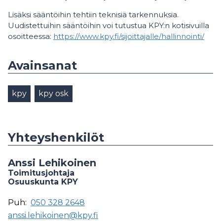
Lisäksi sääntöihin tehtiin teknisiä tarkennuksia.
Uudistettuihin sääntöihin voi tutustua KPY:n kotisivuilla
osoitteessa:
https://www.kpy.fi/sijoittajalle/hallinnointi/
Avainsanat
kpy
kpy osk
Yhteyshenkilöt
Anssi Lehikoinen
Toimitusjohtaja
Osuuskunta KPY
Puh:
050 328 2648
anssi.lehikoinen@kpy.fi