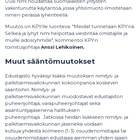
Uusi nimi noudattaa suomalaisten yritysten
vakiintunutta käytäntöä, jossa yhtiömuoto ilmoitetaan
nimen perässä lyhenteellä.
Muutos on KPY:lle luonteva. "Meidät tunnetaan KPY:nä.
Selkeä ja lyhyt nimi helpottaa viestintää omistajille ja
muille sidosryhmille", kommentoi KPY:n
toimitusjohtaja
Anssi Lehikoinen.
Muut sääntömuutokset
Edustajisto hyväksyi lisäksi muutoksen nimitys- ja
palkitsemisvaliokunnan kokoonpanoa koskeviin
sääntöihin. Nimitys- ja
palkitsemisvaliokunnan muodostavat edustajiston
puheenjohtaja, varapuheenjohtajat sekä
asiantuntijajäsenenä hallituksen
puheenjohtaja. Jatkossa heidän lisäkseen nimitys- ja
palkitsemisvaliokunnan jäseneksi voidaan
kutsua yhdestä kolmeen (1-3) osuudenomistajaa tai
osuudenomistajan edustajaa aiemman yhden sijaan.