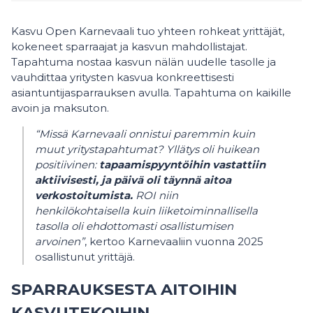
Kasvu Open Karnevaali tuo yhteen rohkeat yrittäjät,
kokeneet sparraajat ja kasvun mahdollistajat.
Tapahtuma nostaa kasvun nälän uudelle tasolle ja
vauhdittaa yritysten kasvua konkreettisesti
asiantuntijasparrauksen avulla. Tapahtuma on kaikille
avoin ja maksuton.
“Missä Karnevaali onnistui paremmin kuin
muut yritystapahtumat?
Yllätys oli huikean
positiivinen:
tapaamispyyntöihin vastattiin
aktiivisesti, ja päivä oli täynnä aitoa
verkostoitumista.
ROI niin
henkilökohtaisella kuin liiketoiminnallisella
tasolla oli ehdottomasti osallistumisen
arvoinen”
, kertoo Karnevaaliin vuonna 2025
osallistunut yrittäjä.
SPARRAUKSESTA AITOIHIN
KASVUTEKOIHIN