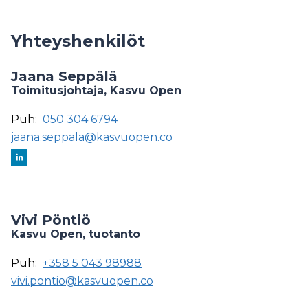
Yhteyshenkilöt
Jaana Seppälä
Toimitusjohtaja, Kasvu Open
Puh:
050 304 6794
jaana.seppala@kasvuopen.co
Vivi Pöntiö
Kasvu Open, tuotanto
Puh:
+358 5 043 98988
vivi.pontio@kasvuopen.co