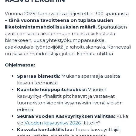
Vuonna 2025 Karnevaalissa järjestettiin 300 sparrausta
– tänä vuonna tavoitteena on tuplata uusien
liiketoimintamahdollisuuksien määrä.
Sparrauksen
avulla on saatu aikaan muun muassa kirkastusta
bisnekseen, uusia yhteistyökumppanuuksia,
asiakkuuksia, työntekijöitä ja rahoituskanavia. Karnevaali
on kasvun mahdollistaja, jota ei kannata ohittaa.
Ohjelmassa:
Sparraa bisnestä:
Mukana sparraajia useista
kasvun teemoista
Kuuntele huippupitchauksia:
Vuoden
kasvuyritys -finalistit pitchaavat ja vastaavat
tuomariston kiperiin kysymyksiin livenä yleisön
edessä
Seuraa Vuoden Kasvuyrityksen valintaa:
Kuka
vie
Vuoden kasvuyritys 2026
-tittelin?
Kasvata kontaktilistaa:
Tapaa kasvuyrittäjiä,