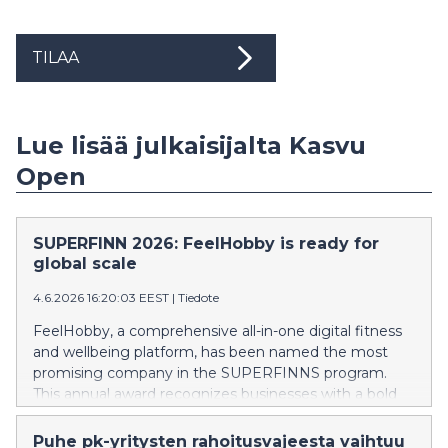
TILAA
Lue lisää julkaisijalta Kasvu
Open
SUPERFINN 2026: FeelHobby is ready for
global scale
4.6.2026 16:20:03 EEST
|
Tiedote
FeelHobby, a comprehensive all-in-one digital fitness
and wellbeing platform, has been named the most
promising company in the SUPERFINNS program.
This annual award recognizes businesses with a bold
vision and global market potential.
Puhe pk-yritysten rahoitusvajeesta vaihtuu