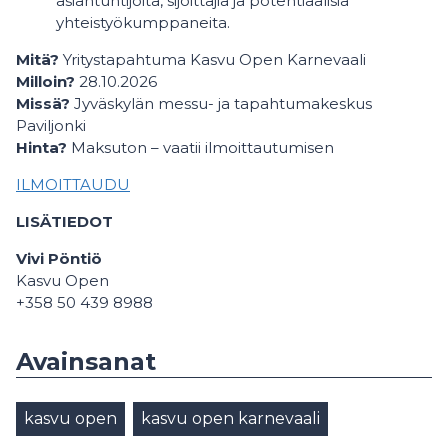
asiantuntijoita, sijoittajia ja potentiaalisia
yhteistyökumppaneita.
Mitä?
Yritystapahtuma Kasvu Open Karnevaali
Milloin?
28.10.2026
Missä?
Jyväskylän messu- ja tapahtumakeskus
Paviljonki
Hinta?
Maksuton – vaatii ilmoittautumisen
ILMOITTAUDU
LISÄTIEDOT
Vivi Pöntiö
Kasvu Open
+358 50 439 8988
Avainsanat
kasvu open
kasvu open karnevaali