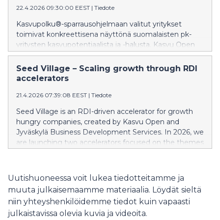
22.4.2026 09:30:00 EEST
|
Tiedote
Kasvupolku®-sparrausohjelmaan valitut yritykset
toimivat konkreettisena näyttönä suomalaisten pk-
yritysten kasvupotentiaalista ja -halusta. Kasvu Open
tarjoaa tänä vuonna maksutonta asiantuntija-apua
sadoille kasvuhakuisille yrityksille eri sparrausohjelmissa.
Seed Village – Scaling growth through RDI
accelerators
21.4.2026 07:39:08 EEST
|
Tiedote
Seed Village is an RDI-driven accelerator for growth
hungry companies, created by Kasvu Open and
Jyväskylä Business Development Services. In 2026, we
are launching two accelerators focused on the themes
of hydrogen and human performance. Both
accelerators are now open for applications.
Uutishuoneessa voit lukea tiedotteitamme ja
muuta julkaisemaamme materiaalia. Löydät sieltä
niin yhteyshenkilöidemme tiedot kuin vapaasti
julkaistavissa olevia kuvia ja videoita.