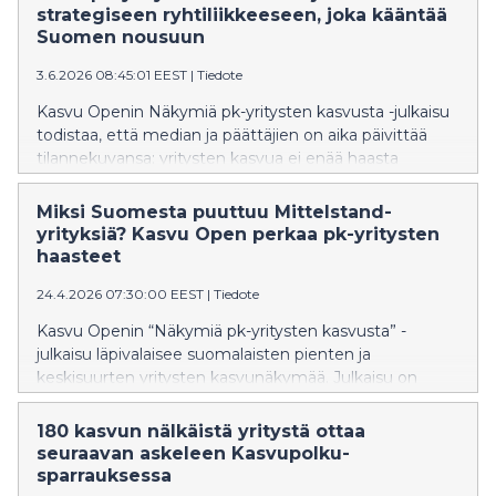
strategiseen ryhtiliikkeeseen, joka kääntää
Suomen nousuun
3.6.2026 08:45:01 EEST
|
Tiedote
Kasvu Openin Näkymiä pk-yritysten kasvusta -julkaisu
todistaa, että median ja päättäjien on aika päivittää
tilannekuvansa: yritysten kasvua ei enää haasta
rahoitusvaje, vaan johtamisen ja strategian
pullonkaulat. Julkaisu antaa faktat sille, mihin huomio
Miksi Suomesta puuttuu Mittelstand-
on nyt siirrettävä, jotta Suomen talous ja työllisyys
yrityksiä? Kasvu Open perkaa pk-yritysten
saadaan nousuun.
haasteet
24.4.2026 07:30:00 EEST
|
Tiedote
Kasvu Openin “Näkymiä pk-yritysten kasvusta” -
julkaisu läpivalaisee suomalaisten pienten ja
keskisuurten yritysten kasvunäkymää. Julkaisu on
yhteiskunnallisesti merkittävä, koska se tarjoaa suoran
ja tuoreen näkymän Suomen talouden moottoreihin.
180 kasvun nälkäistä yritystä ottaa
Julkaisu ilmestyy keskiviikkona 3.6.2026.
seuraavan askeleen Kasvupolku-
sparrauksessa