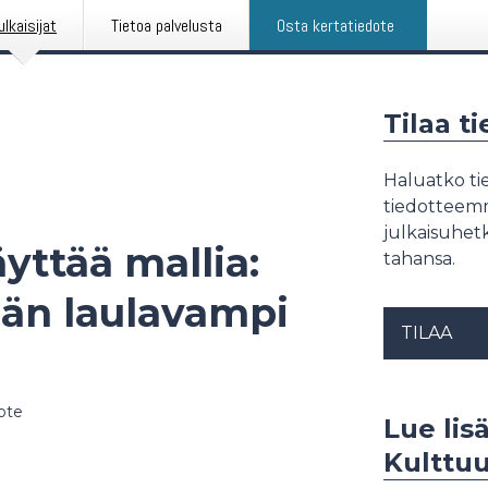
ulkaisijat
Tietoa palvelusta
Osta kertatiedote
Tilaa t
Haluatko tie
tiedotteemme
julkaisuhetk
äyttää mallia:
tahansa.
än laulavampi
TILAA
ote
Lue lis
Kulttuu