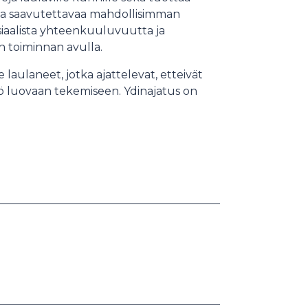
esta saavutettavaa mahdollisimman
siaalista yhteenkuuluvuutta ja
 toiminnan avulla.
 laulaneet, jotka ajattelevat, etteivät
tö luovaan tekemiseen. Ydinajatus on