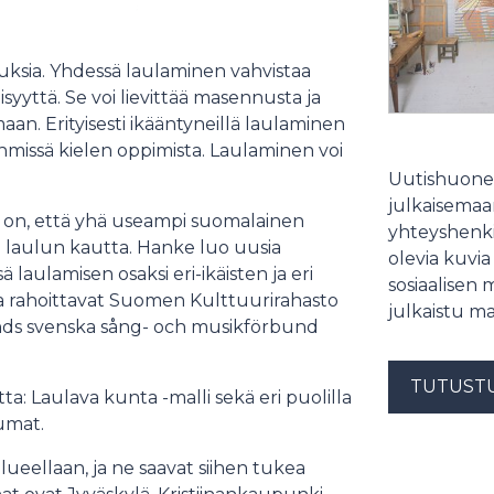
tuksia. Yhdessä laulaminen vahvistaa
yttä. Se voi lievittää masennusta ja
an. Erityisesti ikääntyneillä laulaminen
 ryhmissä kielen oppimista. Laulaminen voi
Uutishuonee
julkaisemaam
a on, että yhä useampi suomalainen
yhteyshenki
yttä laulun kautta. Hanke luo uusia
olevia kuvia
laulamisen osaksi eri-ikäisten ja eri
sosiaalisen 
ta rahoittavat Suomen Kulttuurirahasto
julkaistu ma
ands svenska sång- och musikförbund
TUTUST
a: Laulava kunta -malli sekä eri puolilla
umat.
ueellaan, ja ne saavat siihen tukea