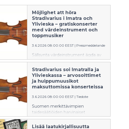
Möjlighet att höra
Stradivarius i Imatra och
Ylivieska – gratiskonserter
med värdeinstrument och
toppmusiker
3.6.2026 08:00:00 EEST
|
Pressmeddelande
Sällsynta värdeinstrument ägda av
Finlands mest betydande
konststiftelser och landets främsta
Stradivarius soi Imatralla ja
musiker uppträder i Imatra och
Ylivieskassa – arvosoittimet
Ylivieska. Under dessa konserter får
ja huippumuusikot
publiken höra bland annat en
maksuttomissa konserteissa
Stradivarius-violin från 1700-talet.
3.6.2026 08:00:00 EEST
|
Tiedote
Suomen merkittävimpien
taidesäätiöiden harvinaiset
arvosoittimet ja maan eturivin
muusikot esiintyvät Imatralla ja
Lisää laatukirjallisuutta