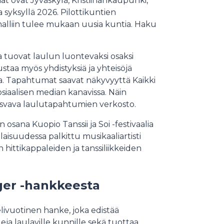
at ovat Jyväskylä, Kristiinankaupunki,
a syksyllä 2026. Pilottikuntien
lliin tulee mukaan uusia kuntia. Haku
ka tuovat laulun luontevaksi osaksi
ustaa myös yhdistyksiä ja yhteisöjä
a. Tapahtumat saavat näkyvyyttä Kaikki
osiaalisen median kanavissa. Näin
svava laulutapahtumien verkosto.
osana Kuopio Tanssii ja Soi -festivaalia
ilaisuudessa palkittu musikaaliartisti
 hittikappaleiden ja tanssiliikkeiden
nger -hankkeesta
elivuotinen hanke, joka edistää
ja laulaville kunnille sekä tuottaa