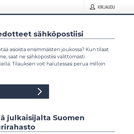
KIRJAUDU
iedotteet sähköpostiisi
tää asioista ensimmäisten joukossa? Kun tilaat
, saat ne sähköpostiisi välittömästi
ellä. Tilauksen voit halutessasi perua milloin
ää julkaisijalta Suomen
rirahasto