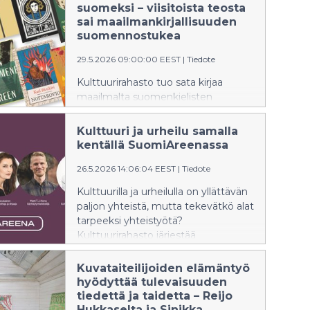
Ylivieskassa. Konserteissa yleisö
suomeksi – viisitoista teosta
pääsee kuulemaan muun muassa
sai maailmankirjallisuuden
1700-luvun Stradivarius-viulun
suomennostukea
sointia.
29.5.2026 09:00:00 EEST
|
Tiedote
Kulttuurirahasto tuo sata kirjaa
maailmalta suomenkielisten
lukijoiden käsiin. Uusia teoksia on
tulossa muun muassa Espanjasta,
Kulttuuri ja urheilu samalla
Slovakiasta ja Ukrainasta.
kentällä SuomiAreenassa
26.5.2026 14:06:04 EEST
|
Tiedote
Kulttuurilla ja urheilulla on yllättävän
paljon yhteistä, mutta tekevätkö alat
tarpeeksi yhteistyötä?
Kulttuurirahasto järjestää
SuomiAreenassa 23.6.2026
keskustelun, jossa Timo Furuholm,
Kuvataiteilijoiden elämäntyö
Katariina Havukainen, Matti T. J.
hyödyttää tulevaisuuden
Heino ja Eeva Saarinen paneutuvat
tiedettä ja taidetta – Reijo
kulttuuriin ja urheiluun
Hukkaselta ja Sinikka