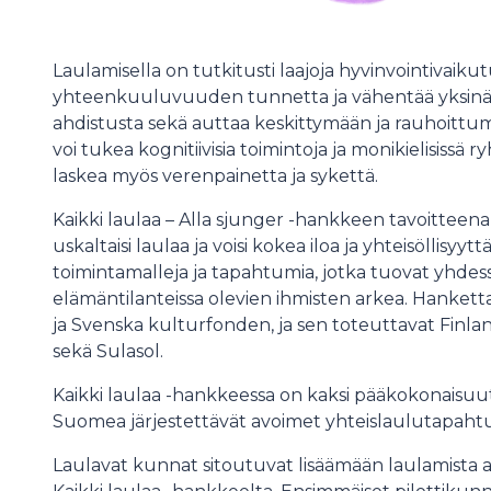
Laulamisella on tutkitusti laajoja hyvinvointivaiku
yhteenkuuluvuuden tunnetta ja vähentää yksinäisy
ahdistusta sekä auttaa keskittymään ja rauhoittuma
voi tukea kognitiivisia toimintoja ja monikielisissä
laskea myös verenpainetta ja sykettä.
Kaikki laulaa – Alla sjunger -hankkeen tavoitteen
uskaltaisi laulaa ja voisi kokea iloa ja yhteisöllisy
toimintamalleja ja tapahtumia, jotka tuovat yhdessä 
elämäntilanteissa olevien ihmisten arkea. Hanket
ja Svenska kulturfonden, ja sen toteuttavat Finl
sekä Sulasol.
Kaikki laulaa -hankkeessa on kaksi pääkokonaisuutt
Suomea järjestettävät avoimet yhteislaulutapaht
Laulavat kunnat sitoutuvat lisäämään laulamista al