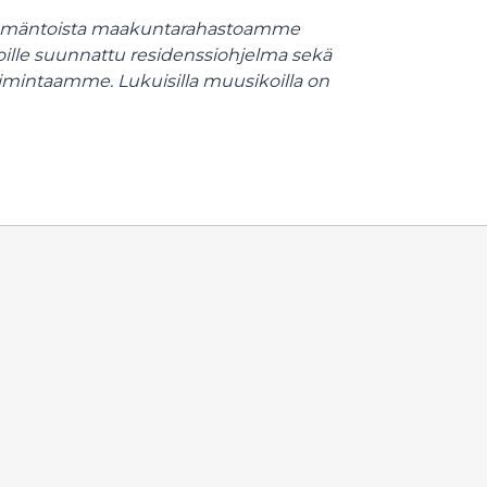
itsemäntoista maakuntarahastoamme
ijoille suunnattu residenssiohjelma sekä
toimintaamme. Lukuisilla muusikoilla on