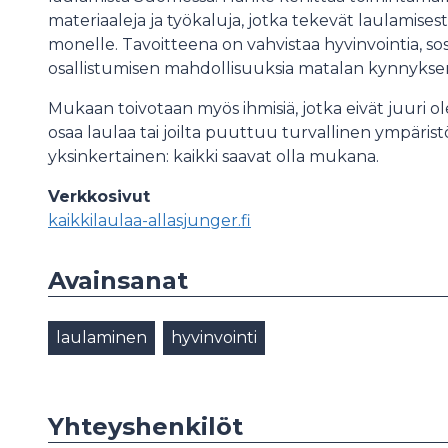
materiaaleja ja työkaluja, jotka tekevät laulamis
monelle. Tavoitteena on vahvistaa hyvinvointia, so
osallistumisen mahdollisuuksia matalan kynnyksen
Mukaan toivotaan myös ihmisiä, jotka eivät juuri ole
osaa laulaa tai joilta puuttuu turvallinen ympäris
yksinkertainen: kaikki saavat olla mukana.
Verkkosivut
kaikkilaulaa-allasjunger.fi
Avainsanat
laulaminen
hyvinvointi
Yhteyshenkilöt