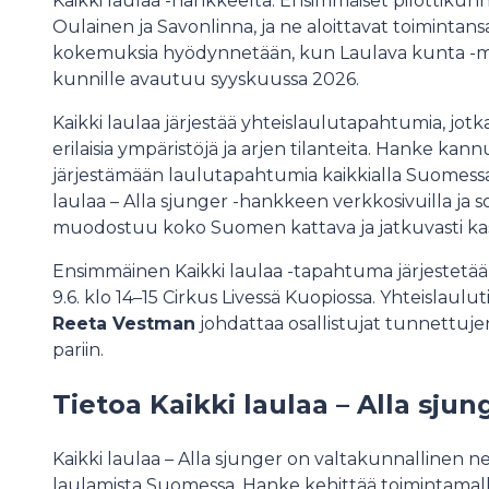
Kaikki laulaa -hankkeelta. Ensimmäiset pilottikunn
Oulainen ja Savonlinna, ja ne aloittavat toimintans
kokemuksia hyödynnetään, kun Laulava kunta -ma
kunnille avautuu syyskuussa 2026.
Kaikki laulaa järjestää yhteislaulutapahtumia, jot
erilaisia ympäristöjä ja arjen tilanteita. Hanke kann
järjestämään laulutapahtumia kaikkialla Suomess
laulaa – Alla sjunger -hankkeen verkkosivuilla ja s
muodostuu koko Suomen kattava ja jatkuvasti ka
Ensimmäinen Kaikki laulaa -tapahtuma järjestetään 
9.6. klo 14–15 Cirkus Livessä Kuopiossa. Yhteislaulut
Reeta Vestman
johdattaa osallistujat tunnettujen
pariin.
Tietoa Kaikki laulaa – Alla sju
Kaikki laulaa – Alla sjunger on valtakunnallinen n
laulamista Suomessa. Hanke kehittää toimintamalle