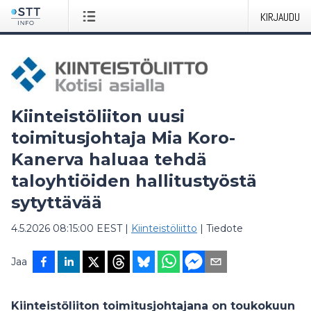
KIRJAUDU
Kiinteistöliiton uusi
toimitusjohtaja Mia Koro-
Kanerva haluaa tehdä
taloyhtiöiden hallitustyöstä
sytyttävää
4.5.2026 08:15:00 EEST
|
Kiinteistöliitto
|
Tiedote
Jaa
Kiinteistöliiton toimitusjohtajana on toukokuun