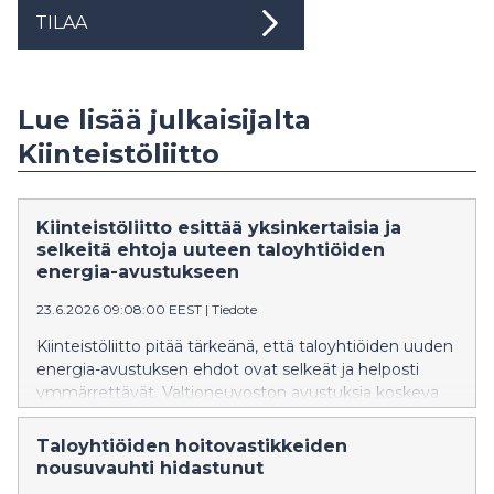
TILAA
Lue lisää julkaisijalta
Kiinteistöliitto
Kiinteistöliitto esittää yksinkertaisia ja
selkeitä ehtoja uuteen taloyhtiöiden
energia-avustukseen
23.6.2026 09:08:00 EEST
|
Tiedote
Kiinteistöliitto pitää tärkeänä, että taloyhtiöiden uuden
energia-avustuksen ehdot ovat selkeät ja helposti
ymmärrettävät. Valtioneuvoston avustuksia koskeva
asetus on saatettava voimaan nopeasti, jotta
taloyhtiöt pääsevät etenemään korjaushankkeissaan.
Taloyhtiöiden hoitovastikkeiden
nousuvauhti hidastunut