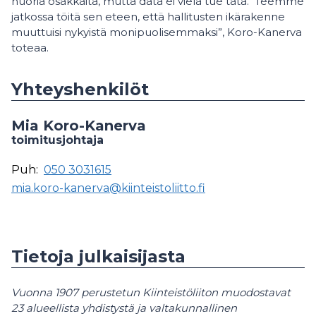
nuoria osakkaita, mutta data ei vielä tue tätä. Teemme
jatkossa töitä sen eteen, että hallitusten ikärakenne
muuttuisi nykyistä monipuolisemmaksi”, Koro-Kanerva
toteaa.
Yhteyshenkilöt
Mia Koro-Kanerva
toimitusjohtaja
Puh:
050 3031615
mia.koro-kanerva@kiinteistoliitto.fi
Tietoja julkaisijasta
Vuonna 1907 perustetun Kiinteistöliiton muodostavat
23 alueellista yhdistystä ja valtakunnallinen