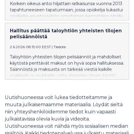
Korkein oikeus antoi hiljattain ratkaisunsa vuonna 2013
tapahtuneeseen tapaturmaan, jossa opiskelija liukastui
opiskelija-asuntosäätiön omistaman kerrostalon pihalla
ja vammautui pysyvästi. Kiinteistönomistajan
vastuuseen ratkaisu ei tuo uutta näkökulmaa, sillä
Hallitus päättää taloyhtiön yhteisten tilojen
valituslupa korkeimpaan oikeuteen oli myönnetty
pelisäännöistä
koskien vain kiinteistönomistajan väitteitä korvauksista
2.6.2026 08:15:00 EEST
|
Tiedote
syntyneen velan vanhentumisesta.
Taloyhtiön yhteisten tilojen pelisäännöt ja mahdolliset
käytöstä perittävät maksut on hyvä sopia hallituksessa.
Säännöistä ja maksuista on tärkeää viestiä kaikille
osakkaille ja asukkaille, jotta yhteisten tilojen käyttö
sujuu hyvässä hengessä.
Uutishuoneessa voit lukea tiedotteitamme ja
muuta julkaisemaamme materiaalia. Löydät sieltä
niin yhteyshenkilöidemme tiedot kuin vapaasti
julkaistavissa olevia kuvia ja videoita.
Uutishuoneessa voit nähdä myös sosiaalisen median
sisältöjä. Kaikki tiedotepalvelussa julkaistu materiaali