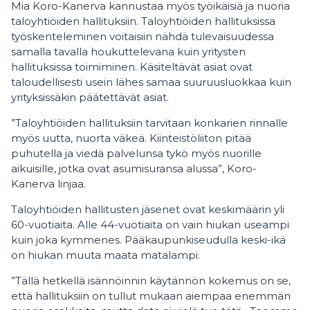
Mia Koro-Kanerva kannustaa myös työikäisiä ja nuoria
taloyhtiöiden hallituksiin. Taloyhtiöiden hallituksissa
työskenteleminen voitaisiin nähdä tulevaisuudessa
samalla tavalla houkuttelevana kuin yritysten
hallituksissa toimiminen. Käsiteltävät asiat ovat
taloudellisesti usein lähes samaa suuruusluokkaa kuin
yrityksissäkin päätettävät asiat.
”Taloyhtiöiden hallituksiin tarvitaan konkarien rinnalle
myös uutta, nuorta väkeä. Kiinteistöliiton pitää
puhutella ja viedä palvelunsa tykö myös nuorille
aikuisille, jotka ovat asumisuransa alussa”, Koro-
Kanerva linjaa.
Taloyhtiöiden hallitusten jäsenet ovat keskimäärin yli
60-vuotiaita. Alle 44-vuotiaita on vain hiukan useampi
kuin joka kymmenes. Pääkaupunkiseudulla keski-ikä
on hiukan muuta maata matalampi.
”Tällä hetkellä isännöinnin käytännön kokemus on se,
että hallituksiin on tullut mukaan aiempaa enemmän