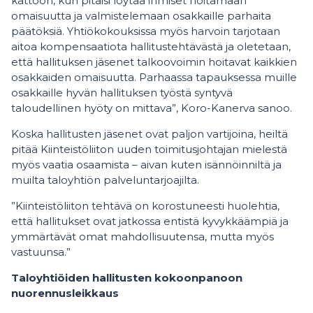
kattoon, kun pitäisi löytää ihmiset hoitamaan
omaisuutta ja valmistelemaan osakkaille parhaita
päätöksiä. Yhtiökokouksissa myös harvoin tarjotaan
aitoa kompensaatiota hallitustehtävästä ja oletetaan,
että hallituksen jäsenet talkoovoimin hoitavat kaikkien
osakkaiden omaisuutta. Parhaassa tapauksessa muille
osakkaille hyvän hallituksen työstä syntyvä
taloudellinen hyöty on mittava”, Koro-Kanerva sanoo.
Koska hallitusten jäsenet ovat paljon vartijoina, heiltä
pitää Kiinteistöliiton uuden toimitusjohtajan mielestä
myös vaatia osaamista – aivan kuten isännöinniltä ja
muilta taloyhtiön palveluntarjoajilta.
”Kiinteistöliiton tehtävä on korostuneesti huolehtia,
että hallitukset ovat jatkossa entistä kyvykkäämpiä ja
ymmärtävät omat mahdollisuutensa, mutta myös
vastuunsa.”
Taloyhtiöiden hallitusten kokoonpanoon
nuorennusleikkaus