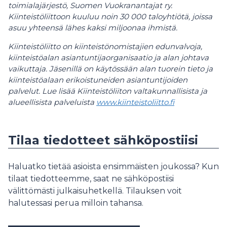
toimialajärjestö, Suomen Vuokranantajat ry.
Kiinteistöliittoon kuuluu noin 30 000 taloyhtiötä, joissa
asuu yhteensä lähes kaksi miljoonaa ihmistä.
Kiinteistöliitto on kiinteistönomistajien edunvalvoja,
kiinteistöalan asiantuntijaorganisaatio ja alan johtava
vaikuttaja. Jäsenillä on käytössään alan tuorein tieto ja
kiinteistöalaan erikoistuneiden asiantuntijoiden
palvelut. Lue lisää Kiinteistöliiton valtakunnallisista ja
alueellisista palveluista
www.kiinteistoliitto.fi
Tilaa tiedotteet sähköpostiisi
Haluatko tietää asioista ensimmäisten joukossa? Kun
tilaat tiedotteemme, saat ne sähköpostiisi
välittömästi julkaisuhetkellä. Tilauksen voit
halutessasi perua milloin tahansa.