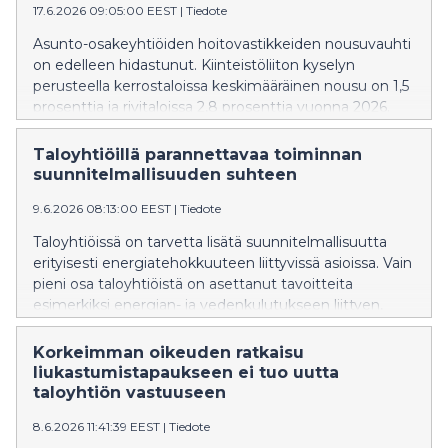
17.6.2026 09:05:00 EEST
|
Tiedote
Asunto-osakeyhtiöiden hoitovastikkeiden nousuvauhti
on edelleen hidastunut. Kiinteistöliiton kyselyn
perusteella kerrostaloissa keskimääräinen nousu on 1,5
prosenttia ja rivitaloissa 2,8 prosenttia vuonna 2026.
Kerrostaloyhtiöissä keskimääräinen vastiketason
kasvuvauhti on hidastunut selvästi rivitaloja enemmän.
Taloyhtiöillä parannettavaa toiminnan
suunnitelmallisuuden suhteen
9.6.2026 08:13:00 EEST
|
Tiedote
Taloyhtiöissä on tarvetta lisätä suunnitelmallisuutta
erityisesti energiatehokkuuteen liittyvissä asioissa. Vain
pieni osa taloyhtiöistä on asettanut tavoitteita
esimerkiksi energian- ja vedenkulutukseen liittyen,
vaikka näillä olisi iso merkitys asumiskustannusten sekä
asumisen päästöjen näkökulmasta. Tiedot selviävät
Korkeimman oikeuden ratkaisu
Kiinteistöliiton jäsentaloyhtiöilleen tekemän energia- ja
liukastumistapaukseen ei tuo uutta
ilmastoaiheisen kyselyn vastauksista.
taloyhtiön vastuuseen
8.6.2026 11:41:39 EEST
|
Tiedote