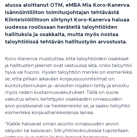
alussa aloittanut OTM, eMBA Mia Koro-Kanerva.
Isännöintiliiton toimitusjohtajan tehtävästä
Kiinteistöliittoon siirtynyt Koro-Kanerva haluaa
uudessa roolissaan herätellä taloyhtiöiden
hallituksia ja osakkaita, mutta myös nostaa
taloyhtiöissä tehtävän hallitustyön arvostusta.
Koro-Kanerva muistuttaa, että taloyhtiöiden osakkaat
ja hallitusten jäsenet ovat vastuussa siitä, onko taloyhtiö
hyvä vai huono. Hyvän taloyhtiön merkki on esimerkiksi
se, että pitkän aikavälin korjaussuunnitelmat on
kuntotutkimuksiin ja -arvioihin nojaten tehty ja arvioitu
myös niiden kustannusvaikutukset. Tällä on suora
vaikutus siihen, kehittyykö osakkaiden omaisuuden
arvo positiivisesti vai heikkeneekö se, ja saako taloyhtiö
esimerkiksi korjaushankkeisiinsa lainaa.
”Kaikki haluavat oman asunto-omaisuuden arvon
säilyvän tai kasvavan. Silti yhtiökokouksissa tuijotellaan