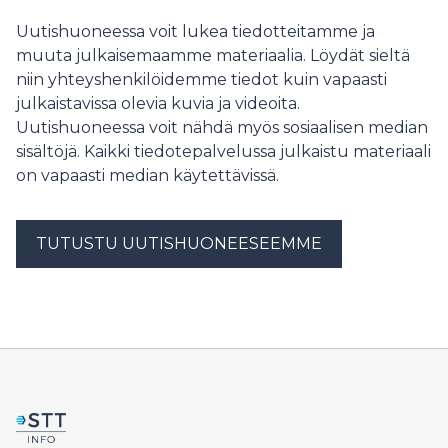
työnantajat tarvitsevat keinon suojata
henkilökuntaansa toistuvalta ja vakavalta häirinnältä,
Uutishuoneessa voit lukea tiedotteitamme ja
Yrittäjien lainsäädäntöasioiden päällikkö Tiina
muuta julkaisemaamme materiaalia. Löydät sieltä
Toivonen sanoo.
niin yhteyshenkilöidemme tiedot kuin vapaasti
julkaistavissa olevia kuvia ja videoita.
Uutishuoneessa voit nähdä myös sosiaalisen median
sisältöjä. Kaikki tiedotepalvelussa julkaistu materiaali
on vapaasti median käytettävissä.
TUTUSTU UUTISHUONEESEEMME