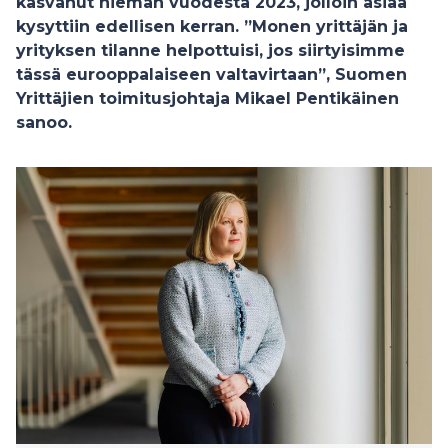
kasvanut hieman vuodesta 2023, jolloin asiaa
kysyttiin edellisen kerran. ”Monen yrittäjän ja
yrityksen tilanne helpottuisi, jos siirtyisimme
tässä eurooppalaiseen valtavirtaan”, Suomen
Yrittäjien toimitusjohtaja Mikael Pentikäinen
sanoo.