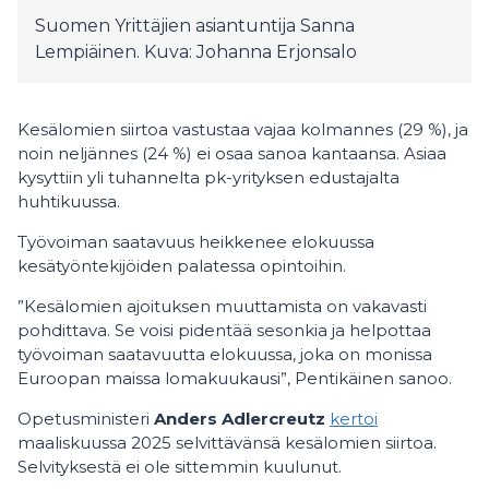
Suomen Yrittäjien asiantuntija Sanna
Lempiäinen. Kuva: Johanna Erjonsalo
Kesälomien siirtoa vastustaa vajaa kolmannes (29 %), ja
noin neljännes (24 %) ei osaa sanoa kantaansa. Asiaa
kysyttiin yli tuhannelta pk-yrityksen edustajalta
huhtikuussa.
Työvoiman saatavuus heikkenee elokuussa
kesätyöntekijöiden palatessa opintoihin.
”Kesälomien ajoituksen muuttamista on vakavasti
pohdittava. Se voisi pidentää sesonkia ja helpottaa
työvoiman saatavuutta elokuussa, joka on monissa
Euroopan maissa lomakuukausi”, Pentikäinen sanoo.
Opetusministeri
Anders Adlercreutz
kertoi
maaliskuussa 2025 selvittävänsä kesälomien siirtoa.
Selvityksestä ei ole sittemmin kuulunut.