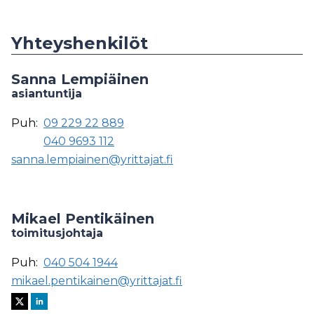
Yhteyshenkilöt
Sanna Lempiäinen
asiantuntija
Puh:
09 229 22 889
040 9693 112
sanna.lempiainen@yrittajat.fi
Mikael Pentikäinen
toimitusjohtaja
Puh:
040 504 1944
mikael.pentikainen@yrittajat.fi