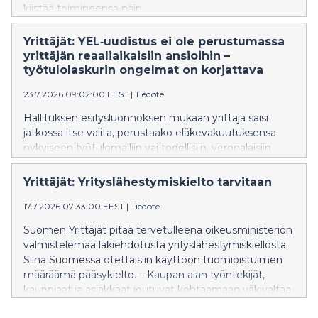
kiistää toimineensa näin.
Yrittäjät: YEL‑uudistus ei ole perustumassa
yrittäjän reaaliaikaisiin ansioihin –
työtulolaskurin ongelmat on korjattava
23.7.2026 09:02:00 EEST
|
Tiedote
Hallituksen esitysluonnoksen mukaan yrittäjä saisi
jatkossa itse valita, perustaako eläkevakuutuksensa
nykyiseen työtulomalliin vai todellisiin, veronalaisiin
ansiotuloihin. Yrittäjän ansiotulona käytettäisiin viimeksi
vahvistetun verotuksen
Yrittäjät: Yrityslähestymiskielto tarvitaan
ansiotulotietoa. Mallin ongelma on, että ansiotuloja
vakuutettaessa työtulo perustuisi menneisiin
17.7.2026 07:33:00 EEST
|
Tiedote
tuloihin. ”Valinnanvapaus on oikea suunta, mutta
Suomen Yrittäjät pitää tervetulleena oikeusministeriön
ansiotulomalli ei perustu reaaliaikaisiin tuloihin vaan
valmistelemaa lakiehdotusta yrityslähestymiskiellosta.
vanhaan verotustietoon. Lisäksi työtulolaskurin
Siinä Suomessa otettaisiin käyttöön tuomioistuimen
ongelmat on uudistuksessa ratkaistava”, johtaja Atte
määräämä pääsykielto. – Kaupan alan työntekijät,
Rytkönen-Sandberg Suomen Yrittäjistä sanoo.
kauppiaat ja asiakkaat joutuvat kohtaamaan väkivaltaa,
uhkauksia ja häirintää myymälöissä. Kaupan alan