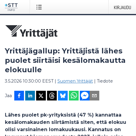
KIRJAUDU
Yrittäjägallup: Yrittäjistä lähes
puolet siirtäisi kesälomakautta
elokuulle
3.5.2026 10:30:00 EEST
|
Suomen Yrittäjät
|
Tiedote
Jaa
Lähes puolet pk-yrityksistä (47 %) kannattaa
kesälomakauden siirtämistä siten, että elokuu
olisi varsinainen lomakuukausi. Kannatus on