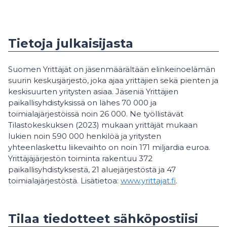
Tietoja julkaisijasta
Suomen Yrittäjät on jäsenmäärältään elinkeinoelämän
suurin keskusjärjestö, joka ajaa yrittäjien sekä pienten ja
keskisuurten yritysten asiaa. Jäseniä Yrittäjien
paikallisyhdistyksissä on lähes 70 000 ja
toimialajärjestöissä noin 26 000. Ne työllistävät
Tilastokeskuksen (2023) mukaan yrittäjät mukaan
lukien noin 590 000 henkilöä ja yritysten
yhteenlaskettu liikevaihto on noin 171 miljardia euroa.
Yrittäjäjärjestön toiminta rakentuu 372
paikallisyhdistyksestä, 21 aluejärjestöstä ja 47
toimialajärjestöstä. Lisätietoa:
www.yrittajat.fi
.
Tilaa tiedotteet sähköpostiisi