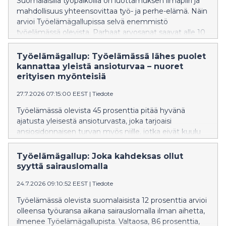
Suomalaisilla työpaikoilla on luottamuksen ilmapiiri ja
mahdollisuus yhteensovittaa työ- ja perhe-elämä. Näin
arvioi Työelämägallupissa selvä enemmistö
työelämässä olevista. Parhaat arvosanat saavat alle 10
hengen työpaikat, joissa perhe-elämän
yhteensovittaminen, tasapuolisuus ja luottamus
Työelämägallup: Työelämässä lähes puolet
arvioidaan korkeiksi. Hyvä työilmapiiri nousee
kannattaa yleistä ansioturvaa – nuoret
rahapalkkaa tärkeämmäksi työssä viihtymisen tekijäksi.
erityisen myönteisiä
27.7.2026 07:15:00 EEST
|
Tiedote
Työelämässä olevista 45 prosenttia pitää hyvänä
ajatusta yleisestä ansioturvasta, joka tarjoaisi
ansiosidonnaisen turvan myös niille, jotka eivät kuulu
työttömyyskassoihin. ”Nykyinen malli kohtelee
erityisen huonosti hauraimmassa työmarkkina-
Työelämägallup: Joka kahdeksas ollut
asemassa olevia, jotka ovat usein nuoria. Moni myös
syyttä sairauslomalla
luulee, että liiton jäsenyys tuo ansioturvan, eikä tätä
24.7.2026 09:10:52 EEST
|
Tiedote
väärää käsitystä välttämättä haluta laajalti edes
oikoa”, johtaja Atte Rytkönen-Sandberg Suomen
Työelämässä olevista suomalaisista 12 prosenttia arvioi
Yrittäjistä sanoo.
olleensa työuransa aikana sairauslomalla ilman aihetta,
ilmenee Työelämägallupista. Valtaosa, 86 prosenttia,