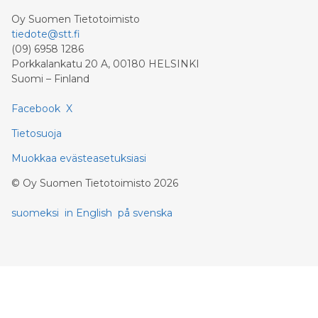
Oy Suomen Tietotoimisto
tiedote@stt.fi
(09) 6958 1286
Porkkalankatu 20 A, 00180 HELSINKI
Suomi – Finland
Facebook
X
Tietosuoja
Muokkaa evästeasetuksiasi
©
Oy Suomen Tietotoimisto
2026
suomeksi
in English
på svenska