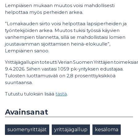
Lempiäisen mukaan muutos voisi mahdollisesti
helpottaa myös perheiden arkea.
”Lomakauden siirto voisi helpottaa lapsiperheiden ja
työntekijöiden arkea. Muutos tukisi työssä käyvien
vanhempien tilannetta, sillä se mahdollistaisi lomien
joustavamman sijoittamisen heinä-elokuulle”,
Lempiäinen sanoo.
Yrittäjägallupin toteutti Verian Suomen Yrittäjien toimeksia
9.4.2026. Siihen vastasi 1 059 pk-yrityksen edustajaa.
Tulosten luottamusväli on 2,8 prosenttiyksikköä
suuntaansa.
Tutustu tuloksiin lisää
tästä
.
Avainsanat
suomenyrittäjät
yrittäjägallup
kesäloma