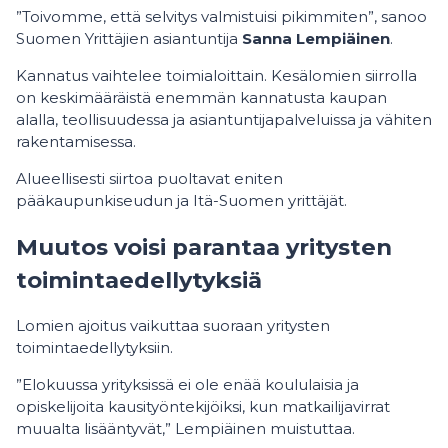
”Toivomme, että selvitys valmistuisi pikimmiten”, sanoo
Suomen Yrittäjien asiantuntija
Sanna Lempiäinen
.
Kannatus vaihtelee toimialoittain. Kesälomien siirrolla
on keskimääräistä enemmän kannatusta kaupan
alalla, teollisuudessa ja asiantuntijapalveluissa ja vähiten
rakentamisessa.
Alueellisesti siirtoa puoltavat eniten
pääkaupunkiseudun ja Itä-Suomen yrittäjät.
Muutos voisi parantaa yritysten
toimintaedellytyksiä
Lomien ajoitus vaikuttaa suoraan yritysten
toimintaedellytyksiin.
”Elokuussa yrityksissä ei ole enää koululaisia ja
opiskelijoita kausityöntekijöiksi, kun matkailijavirrat
muualta lisääntyvät,” Lempiäinen muistuttaa.