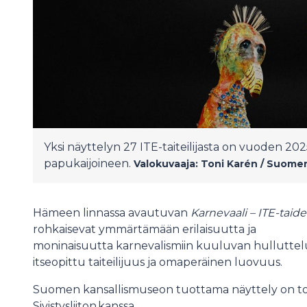
Yksi näyttelyn 27 ITE-taiteilijasta on vuoden 20
papukaijoineen.
Valokuvaaja: Toni Karén / Suome
Hämeen linnassa avautuvan
Karnevaali – ITE-taide
rohkaisevat ymmärtämään erilaisuutta ja
moninaisuutta karnevalismiin kuuluvan hulluttelun 
itseopittu taiteilijuus ja omaperäinen luovuus.
Suomen kansallismuseon tuottama näyttely on t
Sivistysliiton kanssa.