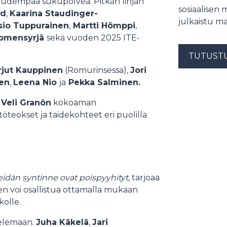
 uudempaa sukupolvea. Pitkän linjan
sosiaalisen 
Id
,
Kaarina Staudinger-
julkaistu ma
sio Tuppurainen
,
Martti Hömppi
,
omensyrjä
sekä vuoden 2025 ITE-
TUTUST
jut Kauppinen
(Romurinsessa),
Jori
en
,
Leena Nio
ja
Pekka Salminen.
s
Veli Granön
kokoaman
öteokset ja taidekohteet eri puolilla
eidän syntinne ovat poispyyhityt
, tarjoaa
en voi osallistua ottamalla mukaan
ukolle.
kelemaan.
Juha Käkelä
,
Jari