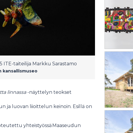
25 ITE-taiteilija Markku Sarastamo
n kansallismuseo
tta linnassa
-näyttelyn
teokset
ja luovan liioittelun keinoin. Esillä on
oteutettu yhteistyössä Maaseudun