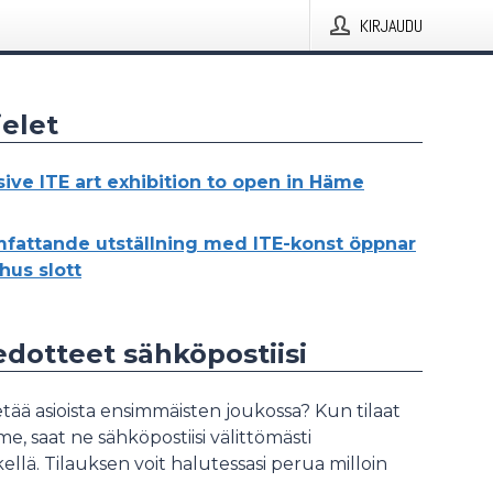
KIRJAUDU
elet
sive ITE art exhibition to open in Häme
fattande utställning med ITE-konst öppnar
hus slott
iedotteet sähköpostiisi
tää asioista ensimmäisten joukossa? Kun tilaat
, saat ne sähköpostiisi välittömästi
ellä. Tilauksen voit halutessasi perua milloin