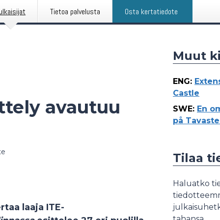
ulkaisijat
Tietoa palvelusta
Osta kertatiedote
Muut ki
ENG
:
Exten
Castle
ttely avautuu
SWE
:
En om
på Tavaste
te
Tilaa t
Haluatko tie
tiedotteemme
taa laaja ITE-
julkaisuhetk
tahansa.