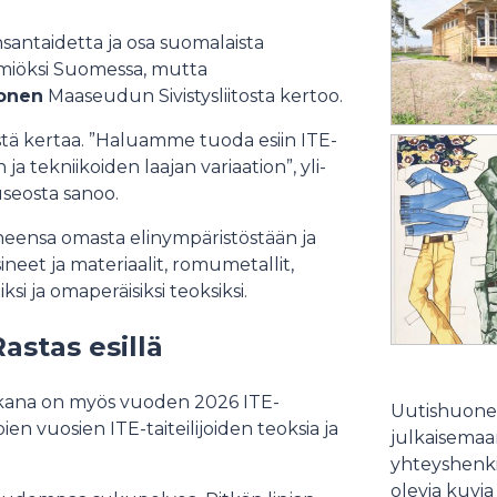
nsantaidetta ja osa suomalaista
lmiöksi Suomessa, mutta
onen
Maaseudun Sivistysliitosta kertoo.
tä kertaa. ”Haluamme tuoda esiin ITE-
a tekniikoiden laajan variaation”, yli-
seosta sanoo.
iheensa omasta elinympäristöstään ja
neet ja materiaalit, romumetallit,
i ja omaperäisiksi teoksiksi.
Rastas esillä
mukana on myös vuoden 2026 ITE-
Uutishuonee
mpien vuosien ITE-taiteilijoiden teoksia ja
julkaisemaam
yhteyshenki
olevia kuvia