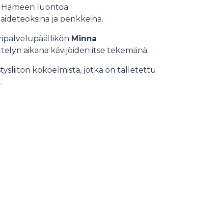
le Hämeen luontoa
 taideteoksina ja penkkeinä.
uripalvelupäällikön
Minna
ttelyn aikana kävijöiden itse tekemänä.
ysliiton kokoelmista, jotka on talletettu
a.