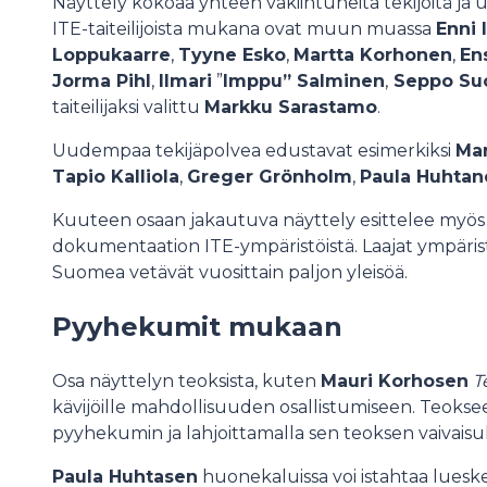
Näyttely kokoaa yhteen vakiintuneita tekijöitä ja
ITE-taiteilijoista mukana ovat muun muassa
Enni 
Loppukaarre
,
Tyyne Esko
,
Martta Korhonen
,
En
Jorma Pihl
,
Ilmari
”
Imppu” Salminen
,
Seppo Su
taiteilijaksi valittu
Markku Sarastamo
.
Uudempaa tekijäpolvea edustavat esimerkiksi
Mar
Tapio Kalliola
,
Greger Grönholm
,
Paula Huhtan
Kuuteen osaan jakautuva näyttely esittelee myö
dokumentaation ITE-ympäristöistä. Laajat ympärist
Suomea vetävät vuosittain paljon yleisöä.
Pyyhekumit mukaan
Osa näyttelyn teoksista, kuten
Mauri Korhosen
T
kävijöille mahdollisuuden osallistumiseen. Teokse
pyyhekumin ja lahjoittamalla sen teoksen vaivais
Paula Huhtasen
huonekaluissa voi istahtaa lues