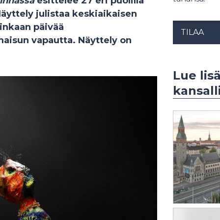
linnassa
esittelee 27 eri puolilla
äyttely julistaa keskiaikaisen
inkaan päivää
TILAA
lmaisun vapautta. Näyttely on
Lue lis
kansal