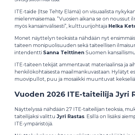
ITE-taide (Itse Tehty Elämä) on visuaalista nykyka
mielenmaisemaa. ”Vuosien aikana se on noussut i
myös kansainvälisesti”, kulttuurijohtaja
Helka Ket
Monet näyttelyn teoksista nähdään nyt ensimmäis
taiteen monipuolisuuden sekä taiteellisen ilmaisun j
intendentti
Sanna Teittinen
Suomen kansallismu
ITE-taiteen tekijät ammentavat materiaalinsa ja a
henkilökohtaisesta maailmankuvastaan. Hylätyt esi
muovipullot, puu ja mosaiikki muuntuvat kekseliäiks
Vuoden 2026 ITE-taiteilija Jyri 
Näyttelyssä nähdään 27 ITE-taiteilijan teoksia, 
taiteilijaksi valittu
Jyri Rastas
. Esillä on lisäksi aie
ITE-ympäristöjä.