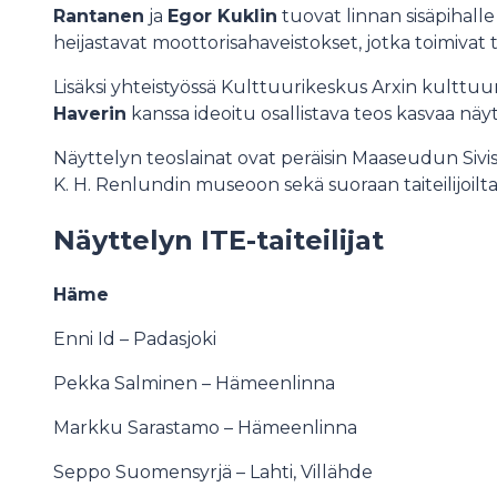
Rantanen
ja
Egor Kuklin
tuovat linnan sisäpihal
heijastavat moottorisahaveistokset, jotka toimivat
Lisäksi yhteistyössä Kulttuurikeskus Arxin kulttu
Haverin
kanssa ideoitu osallistava teos kasvaa näy
Näyttelyn teoslainat ovat peräisin Maaseudun Sivist
K. H. Renlundin museoon sekä suoraan taiteilijoilt
Näyttelyn ITE-taiteilijat
Häme
Enni Id – Padasjoki
Pekka Salminen – Hämeenlinna
Markku Sarastamo – Hämeenlinna
Seppo Suomensyrjä – Lahti, Villähde