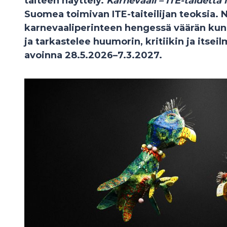
taiteen näyttely.
Karnevaali – ITE-taidetta 
Suomea toimivan ITE-taiteilijan teoksia. N
karnevaaliperinteen hengessä väärän kun
ja tarkastelee huumorin, kritiikin ja itsei
avoinna 28.5.2026–7.3.2027.