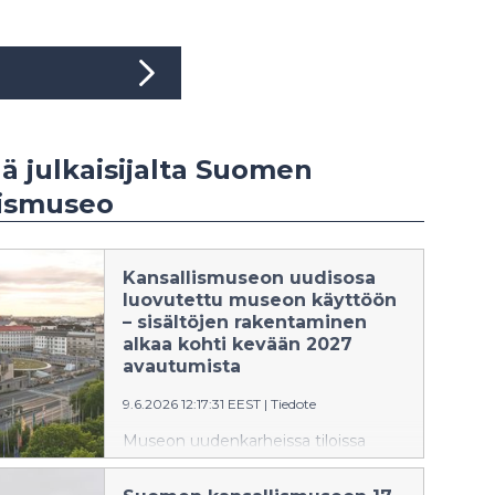
ää julkaisijalta Suomen
lismuseo
Kansallismuseon uudisosa
luovutettu museon käyttöön
– sisältöjen rakentaminen
alkaa kohti kevään 2027
avautumista
9.6.2026 12:17:31 EEST
|
Tiedote
Museon uudenkarheissa tiloissa
alkavat nyt tilojen viimeistelytyöt, ja
pian sen jälkeen sisältöjen