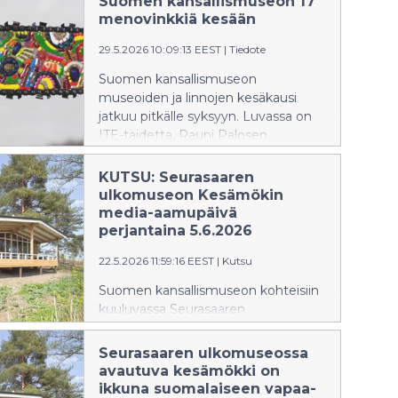
Suomen kansallismuseon 17
rakentaminen. Peruskorjauksen läpi
menovinkkiä kesään
käynyt historiallinen päärakennus
luovutetaan Suomen
29.5.2026 10:09:13 EEST
|
Tiedote
kansallismuseolle elokuussa.
Suomen kansallismuseon
Kansallismuseo avautuu yleisölle
museoiden ja linnojen kesäkausi
huhtikuussa 2027.
jatkuu pitkälle syksyyn. Luvassa on
ITE-taidetta, Rauni Palosen
paperinukkeja ja koettavaa kaiken
ikäisille.
KUTSU: Seurasaaren
ulkomuseon Kesämökin
media-aamupäivä
perjantaina 5.6.2026
22.5.2026 11:59:16 EEST
|
Kutsu
Suomen kansallismuseon kohteisiin
kuuluvassa Seurasaaren
ulkomuseossa 13.6.2026 yleisölle
avautuva Kesämökki on ikkuna
Seurasaaren ulkomuseossa
suomalaiseen vapaa-ajanviettoon ja
avautuva kesämökki on
nykypäivän maaseutusuhteeseen.
ikkuna suomalaiseen vapaa-