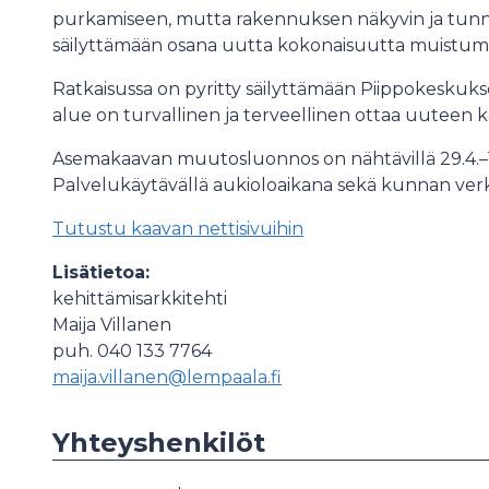
purkamiseen, mutta rakennuksen näkyvin ja tunnis
säilyttämään osana uutta kokonaisuutta muistumana
Ratkaisussa on pyritty säilyttämään Piippokeskukse
alue on turvallinen ja terveellinen ottaa uuteen 
Asemakaavan muutosluonnos on nähtävillä 29.4.–
Palvelukäytävällä aukioloaikana sekä kunnan verkk
Tutustu kaavan nettisivuihin
Lisätietoa:
kehittämisarkkitehti
Maija Villanen
puh. 040 133 7764
maija.villanen@lempaala.fi
Yhteyshenkilöt