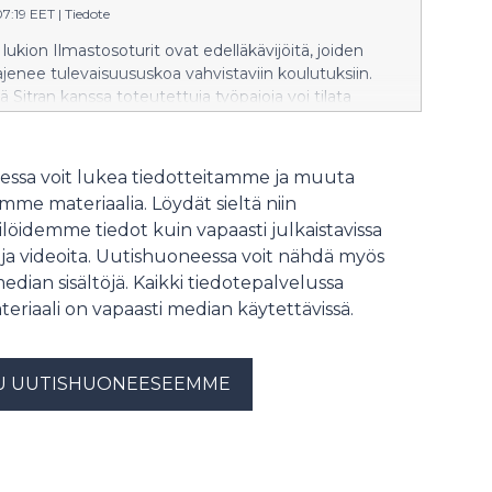
07:19 EET
|
Tiedote
vastaanottaa asemalla lasipakkauksia,
kauksia ja paperia sekä järjestää risujen
ukion Ilmastosoturit ovat edelläkävijöitä, joiden
otoiminnan. Pirkanmaan Jätehuollon mukaan uusi
ajenee tulevaisuususkoa vahvistaviin koulutuksiin.
ahdollistaa toiminnalle lisää tilaa ja laajemmat
ä Sitran kanssa toteutettuja työpajoja voi tilata
. Uusi asema on tarkoitus avata asiakkaille keväällä
iin keväällä 2026. Vaikuttava ja ainutlaatuinen
iolammentien jäteasema poistuu käytöstä siinä
ritoiminta kerää kiitosta kestävyyden asiantuntijoilta.
, kun uusi asema avautuu käyttöön. Tontin
ssa voit lukea tiedotteitamme ja muuta
 on 15 319, 20 euroa vuodessa. Lisätietoa:
me materiaalia. Löydät sieltä niin
kkö
löidemme tiedot kuin vapaasti julkaistavissa
 ja videoita. Uutishuoneessa voit nähdä myös
median sisältöjä. Kaikki tiedotepalvelussa
teriaali on vapaasti median käytettävissä.
U UUTISHUONEESEEMME