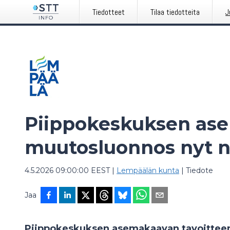
Tiedotteet
Tilaa tiedotteita
J
Piippokeskuksen as
muutosluonnos nyt n
4.5.2026 09:00:00 EEST
|
Lempäälän kunta
|
Tiedote
Jaa
Piippokeskuksen asemakaavan tavoitteen