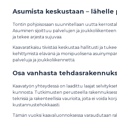
Asumista keskustaan – lähelle p
Tontin pohjoisosaan suunnitellaan uutta kerrosta
Asuminen sijoittuu palvelujen ja joukkoliikenteen 
ja tekee arjesta sujuvaa.
Kaavaratkaisu tiivistää keskustaa hallitusti ja t
kehittymistä elävänä ja monipuolisena asuinympäris
palveluja ja joukkoliikennettä.
Osa vanhasta tehdasrakennuks
Kaavatyön yhteydessä on laadittu laajat selvityk
kunnosta. Tutkimusten perusteella rakennuksessa 
teknisiä ja rakenteellisia vaurioita, joita ei voida korj
kustannustehokkaasti.
Tämän vuoksi kaavaluonnoksessa varaudutaan ra