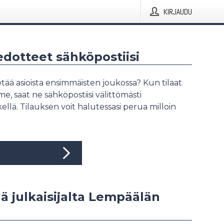
KIRJAUDU
iedotteet sähköpostiisi
tää asioista ensimmäisten joukossa? Kun tilaat
, saat ne sähköpostiisi välittömästi
ellä. Tilauksen voit halutessasi perua milloin
ää julkaisijalta Lempäälän