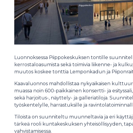
Luonnoksessa Piippokeskuksen tontille suunnitell
kerrostaloasumista sekä toimivia liikenne- ja kul
muutos koskee tonttia Lemponkadun ja Piiponraiti
Kaavaluonnos mahdollistaa nykyaikaisen kulttuuri
muassa noin 600-paikkainen konsertti- ja esityssa
sekä harjoitus-, näyttely- ja galleriatiloja. Suunnite
työskentelylle, harrastuksille ja ravintolatoiminnall
Tiloista on suunniteltu muunneltavia ja eri käyttäj
tärkeä rooli kuntakeskuksen yhteisöllisyyden, t
vahvistamisessa.