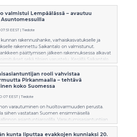
lo valmistui Lempäälässä – avautuu
 Asuntomessuilla
:07:51 EEST
|
Tiedote
kunnan rakennushanke, varhaiskasvatukselle ja
kselle rakennettu Saikantalo on valmistunut.
nkkeen päättymisen jälkeen rakennuksessa alkavat
toimitukset sekä tilojen varustelu. Kesällä Saikantalo
sukohteena sekä Asuntomessut Oy:n käytössä
saation toimistotiloina ja ravintolatoimitsijan
sasiantuntijan rooli vahvistaa
aikan koulu ja päiväkoti Saikka aloittavat toimintansa
rmuutta Pirkanmaalla – tehtävä
8.2026.
inen koko Suomessa
20:07 EEST
|
Tiedote
non varautuminen on huoltovarmuuden perusta.
la siihen vastataan Suomen ensimmäisellä
linnon asiantuntijaroolilla. Varautumisasiantuntijan
 korostuu verkostomainen yhteistyö, joka hyödyttää
tannon toimijoita, kyliä kuin kuntiakin.
n kunta liputtaa evakkojen kunniaksi 20.