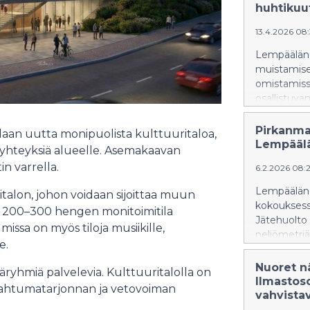
huhtikuu
13.4.2026 08
Lempäälän 
muistamisek
omistamissa
osallistuva
Pirkanma
aan uutta monipuolista kulttuuritaloa,
Lempäälä
kuyhteyksiä alueelle. Asemakaavan
n varrella.
6.2.2026 08:
Lempäälän k
talon, johon voidaan sijoittaa muun
kokouksess
li, 200–300 hengen monitoimitila
Jätehuolto 
lmissa on myös tiloja musiikille,
neliömetriä
e.
389 alueelt
Jätehuollo
Nuoret n
äryhmiä palvelevia. Kulttuuritalolla on
varten. Jät
Ilmastoso
apahtumatarjonnan ja vetovoiman
jätteitä, k
vahvista
siivousjätte