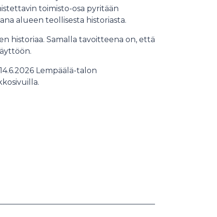
tettavin toimisto-osa pyritään
 alueen teollisesta historiasta.
n historiaa. Samalla tavoitteena on, että
käyttöön.
14.6.2026 Lempäälä-talon
osivuilla.