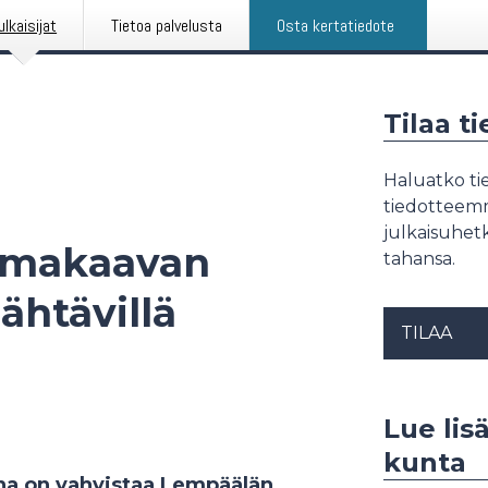
ulkaisijat
Tietoa palvelusta
Osta kertatiedote
Tilaa t
Haluatko tie
tiedotteemme
julkaisuhetk
emakaavan
tahansa.
ähtävillä
TILAA
Lue lis
kunta
a on vahvistaa Lempäälän