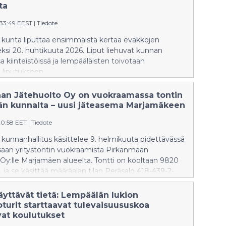
ta
:33:49 EEST
|
Tiedote
kunta liputtaa ensimmäistä kertaa evakkojen
si 20. huhtikuuta 2026. Liput liehuvat kunnan
 kiinteistöissä ja lempääläisten toivotaan
n liputukseen.
an Jätehuolto Oy on vuokraamassa tontin
n kunnalta – uusi jäteasema Marjamäkeen
20:58 EET
|
Tiedote
unnanhallitus käsittelee 9. helmikuuta pidettävässä
aan yritystontin vuokraamista Pirkanmaan
Oy:lle Marjamäen alueelta. Tontti on kooltaan 9820
, ja se käsittää määräalan tilan Peräsalo 418-439-2-
a. Vuokrattavalle tontille on suunnitteilla Pirkanmaan
n uusi jäteasema Lempäälän kunnan asukkaita
äyttävät tietä: Lempäälän lukion
easemalla välivarastoidaan kotitalouksien kookkaita
turit starttaavat tulevaisuususkoa
uten esimerkiksi huonekaluja, remontti- ja
vat koulutukset
itä, metallia ja sähkölaitteita. Lisäksi Pirkanmaan