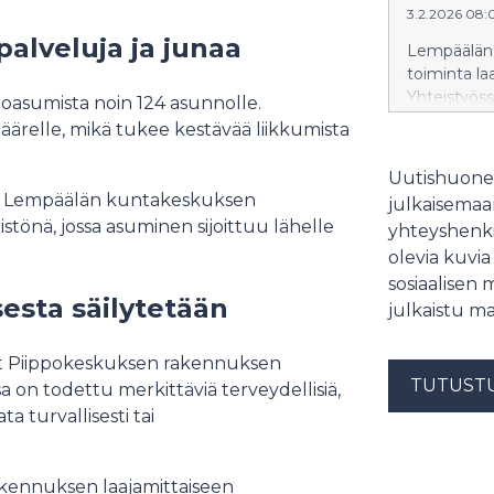
3.2.2026 08:
Jätehuolto 
alveluja ja junaa
kartonkipak
Lempäälän l
vastaanott
toiminta la
jäteasema m
Yhteistyöss
loasumista noin 124 asunnolle.
aukioloajat
oppilaitoks
äärelle, mikä tukee kestävää liikkumista
2028. Mois
ilmastosotu
yhteydessä
Uutishuonee
vuokrahinta
ukee Lempäälän kuntakeskuksen
julkaisemaam
tonttipäälli
tönä, jossa asuminen sijoittuu lähelle
yhteyshenki
olevia kuvia
sosiaalisen 
esta säilytetään
julkaistu ma
set Piippokeskuksen rakennuksen
TUTUST
on todettu merkittäviä terveydellisiä,
ata turvallisesti tai
kennuksen laajamittaiseen