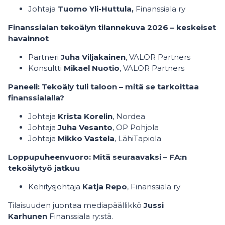
Johtaja
Tuomo Yli-Huttula,
Finanssiala ry
Finanssialan tekoälyn tilannekuva 2026 – keskeiset
havainnot
Partneri
Juha Viljakainen
, VALOR Partners
Konsultti
Mikael Nuotio
, VALOR Partners
Paneeli: Tekoäly tuli taloon – mitä se tarkoittaa
finanssialalla?
Johtaja
Krista Korelin
, Nordea
Johtaja
Juha Vesanto
, OP Pohjola
Johtaja
Mikko Vastela
, LähiTapiola
Loppupuheenvuoro: Mitä seuraavaksi – FA:n
tekoälytyö jatkuu
Kehitysjohtaja
Katja Repo
, Finanssiala ry
Tilaisuuden juontaa mediapäällikkö
Jussi
Karhunen
Finanssiala ry:stä.