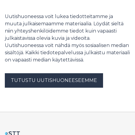
omasäästöosuutta ja voi vauhdittaa uinuvaa
asuntomarkkinaa. Samalla Fiva päätti pitää pankkien
muuttuvan lisäpääomavaatimuksen edelleen nollassa
Uutishuoneessa voit lukea tiedotteitamme ja
prosentissa. Finanssiala ry (FA) pitää päätöksiä oikeana:
muuta julkaisemaamme materiaalia. Löydät sieltä
makrovakauspolitiikan tulee tukea talouskasvua, kun
niin yhteyshenkilöidemme tiedot kuin vapaasti
pankkisektori on vahva ja ylikuumenemisriskit vähäisiä.
julkaistavissa olevia kuvia ja videoita.
Uutishuoneessa voit nähdä myös sosiaalisen median
sisältöjä. Kaikki tiedotepalvelussa julkaistu materiaali
on vapaasti median käytettävissä.
TUTUSTU UUTISHUONEESEEMME