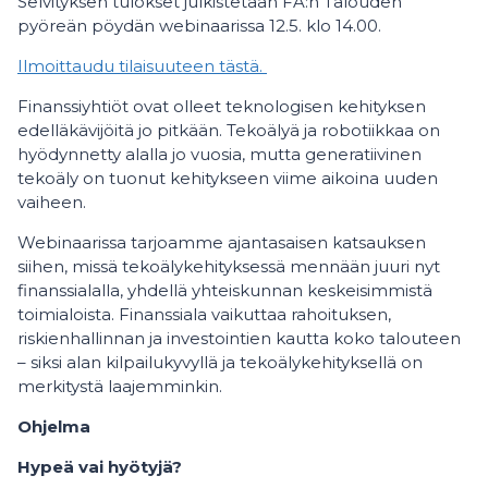
Selvityksen tulokset julkistetaan FA:n Talouden
pyöreän pöydän webinaarissa 12.5. klo 14.00.
Ilmoittaudu tilaisuuteen tästä.
Finanssiyhtiöt ovat olleet teknologisen kehityksen
edelläkävijöitä jo pitkään. Tekoälyä ja robotiikkaa on
hyödynnetty alalla jo vuosia, mutta generatiivinen
tekoäly on tuonut kehitykseen viime aikoina uuden
vaiheen.
Webinaarissa tarjoamme ajantasaisen katsauksen
siihen, missä tekoälykehityksessä mennään juuri nyt
finanssialalla, yhdellä yhteiskunnan keskeisimmistä
toimialoista. Finanssiala vaikuttaa rahoituksen,
riskienhallinnan ja investointien kautta koko talouteen
– siksi alan kilpailukyvyllä ja tekoälykehityksellä on
merkitystä laajemminkin.
Ohjelma
Hypeä vai hyötyjä?