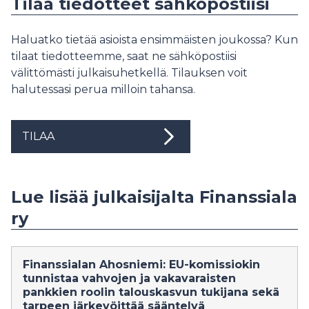
Tilaa tiedotteet sähköpostiisi
Haluatko tietää asioista ensimmäisten joukossa? Kun
tilaat tiedotteemme, saat ne sähköpostiisi
välittömästi julkaisuhetkellä. Tilauksen voit
halutessasi perua milloin tahansa.
TILAA
Lue lisää julkaisijalta Finanssiala
ry
Finanssialan Ahosniemi: EU-komissiokin
tunnistaa vahvojen ja vakavaraisten
pankkien roolin talouskasvun tukijana sekä
tarpeen järkevöittää sääntelyä