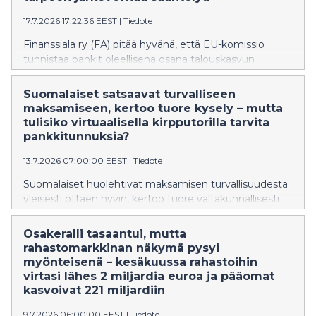
17.7.2026 17:22:36 EEST
|
Tiedote
Finanssiala ry (FA) pitää hyvänä, että EU-komissio
tunnistaa pankit oleellisena osana talouskasvun
vauhdittamista. EU-komissio on julkaissut 17.7.2026
pankkien kilpailukykyraportin, joka kuvaa
Suomalaiset satsaavat turvalliseen
pankkisektorin kilpailukyvyn haasteita ja niiden
maksamiseen, kertoo tuore kysely – mutta
taustatekijöitä. Tarkoitus on luoda kokonaiskuva
tulisiko virtuaalisella kirpputorilla tarvita
pankkisektorin kilpailukyvystä ja sääntelyn
pankkitunnuksia?
muutostarpeista.
13.7.2026 07:00:00 EEST
|
Tiedote
Suomalaiset huolehtivat maksamisen turvallisuudesta
yleisesti ottaen hyvin, kertoo tuore valtakunnallisesti
edustava kysely. 82 prosenttia välttää
pankkitunnuksilla kirjautumista linkkien kautta ja pitää
Osakeralli tasaantui, mutta
tunnukset sekä salasanat omana tietonaan. Joidenkin
rahastomarkkinan näkymä pysyi
turvakeinojen kohdalla luku voisi silti olla korkeampikin.
myönteisenä – kesäkuussa rahastoihin
Esimerkiksi vain 48 prosenttia kertoo, ettei siirry
virtasi lähes 2 miljardia euroa ja pääomat
verkkopankkiin tai muihin palveluihin hakukoneen
kasvoivat 221 miljardiin
kautta. Pankkitunnuksia ei kannata käyttää
9.7.2026 06:00:00 EEST
|
Tiedote