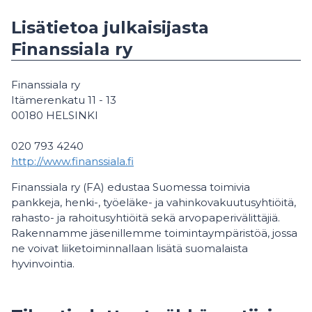
Lisätietoa julkaisijasta
Finanssiala ry
Finanssiala ry
Itämerenkatu 11 - 13
00180 HELSINKI
020 793 4240
http://www.finanssiala.fi
Finanssiala ry (FA) edustaa Suomessa toimivia
pankkeja, henki-, työeläke- ja vahinkovakuutusyhtiöitä,
rahasto- ja rahoitusyhtiöitä sekä arvopaperivälittäjiä.
Rakennamme jäsenillemme toimintaympäristöä, jossa
ne voivat liiketoiminnallaan lisätä suomalaista
hyvinvointia.