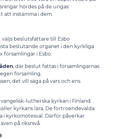
älsningar hördes på de ungas
tt att instämma i dem.
äljs beslutsfattare till Esbo
gsta beslutande organet i den kyrkliga
x församlingar i Esbo.
råden
, där beslut fattas i församlingarnas
n egen församling.
en, det vill säga på vars och ens
vangelisk-lutherska kyrkan i Finland.
äller kyrkans lära. De förtroendevalda
ta i kyrkomötesval. Därför påverkar
även på riksnivå.
9