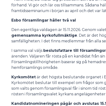
förhand. Vi gör och lär oss tillsammans. Sådana h
framtidsseminarium i början av april och det var lä
Esbo församlingar håller två val
Den egentliga valdagen är 15.11.2026. Genom valet v
gemensamma kyrkofullmäktige
. Det är det hö
samfälligheten. I det finns medlemmar från alla se
I samma val väljs
beslutsfattare till församlings
ärenden. Väljaren får rösta på en kandidat från si
Församlingstillhörigheten baserar sig på hemadress
hemförsamlings område.
Kyrkomötet
är det högsta beslutande organet i E
Kyrkomötet beslutar till exempel om frågor som g
som valts genom församlingsval får i sinom tid rös
rösten i församlingsvalet kyrkans angelägenheter 
Kandidatnomineringen pågår och avslutas 15.