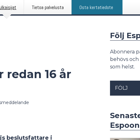
ulkaisijat
Tietoa palvelusta
Osta kertatiedote
Följ E
Abonnera p
behövs och 
som helst.
r redan 16 år
FÖLJ
smeddelande
Senast
Espoon
js beslutsfattare i