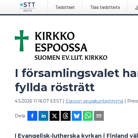
Tiedotteet
Tilaa tiedotteita
J
I församlingsvalet ha
fyllda rösträtt
4.5.2026 11:16:07 EEST
|
Espoon seurakuntayhtymä
|
Pres
Dela
I Evangelisk-lutherska kyrkan i Finland väl