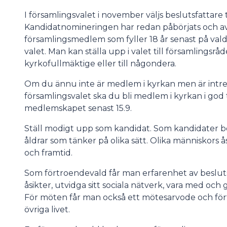
I församlingsvalet i november väljs beslutsfattare 
Kandidatnomineringen har redan påbörjats och avs
församlingsmedlem som fyller 18 år senast på val
valet. Man kan ställa upp i valet till församlings
kyrkofullmäktige eller till någondera.
Om du ännu inte är medlem i kyrkan men är intres
församlingsvalet ska du bli medlem i kyrkan i god 
medlemskapet senast 15.9.
Ställ modigt upp som kandidat. Som kandidater b
åldrar som tänker på olika sätt. Olika människors 
och framtid.
Som förtroendevald får man erfarenhet av beslutsf
åsikter, utvidga sitt sociala nätverk, vara med oc
För möten får man också ett mötesarvode och fört
övriga livet.