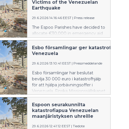
Koululaisten toimintaan
Victims of the Venezuelan
ilmoittaudutaan verkossa elo-
Earthquake
syyskuun vaihteessa.
29.6.2026 14:16:46 EEST
|
Press release
The Espoo Parishes have decided to
allocate €30,000 in emergency aid
to support the victims of the
earthquake in Venezuela. The aid is
Esbo församlingar ger katastrofhjälp ti
distributed through the Finnish
Venezuela
Evangelical Lutheran Mission.
29.6.2026 13:10:41 EEST
|
Pressmeddelande
Esbo församlingar har beslutat
bevilja 30 000 euro i katastrofhjälp
för att hjälpa jorbävningsoffer i
Venezuela. Finska Missionssällskapet
distribuerar hjälpen.
Espoon seurakunnilta
katastrofiapua Venezuelan
maanjäristyksen uhreille
29.6.2026 12:41:12 EEST
|
Tiedote