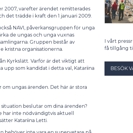
2007, varefter ärendet remitterades
h det trädde i kraft den 1 januari 2009.
s också NAVI, påverkansgruppen för unga
tärka de ungas och unga vuxnas
I vårt pres
örsamlingarna. Gruppen består av
få tillgång 
e kristna organisationerna.
rån Kyrkslätt.
Varför är det viktigt att
la upp som kandidat i detta val, Katariina
BESÖK V
r om ungas ärenden. Det här är stora
din situation beslutar om dina ärenden?
 har inte nödvändigtvis aktuell
tter Katariina Letti.
an behöver inte vara en supervetare på