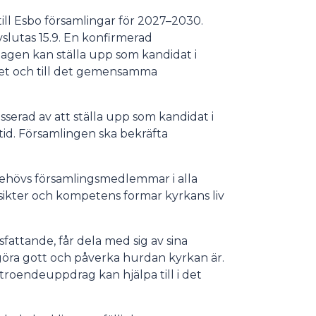
till Esbo församlingar för 2027–2030.
lutas 15.9. En konfirmerad
dagen kan ställa upp som kandidat i
rådet och till det gemensamma
serad av att ställa upp som kandidat i
tid. Församlingen ska bekräfta
ehövs församlingsmedlemmar i alla
åsikter och kompetens formar kyrkans liv
attande, får dela med sig av sina
h göra gott och påverka hurdan kyrkan är.
roendeuppdrag kan hjälpa till i det