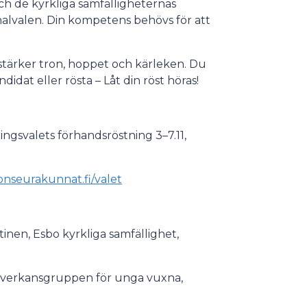
h de kyrkliga samfälligheternas
nalvalen. Din kompetens behövs för att
tärker tron, hoppet och kärleken. Du
idat eller rösta – Låt din röst höras!
ngsvalets förhandsröstning 3–7.11,
nseurakunnat.fi/valet
tinen, Esbo kyrkliga samfällighet,
, påverkansgruppen för unga vuxna,