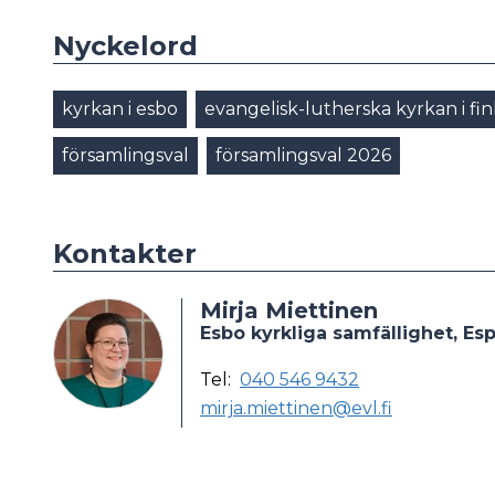
Nyckelord
kyrkan i esbo
evangelisk-lutherska kyrkan i fi
församlingsval
församlingsval 2026
Kontakter
Mirja Miettinen
Esbo kyrkliga samfällighet, E
Tel:
040 546 9432
mirja.miettinen@evl.fi