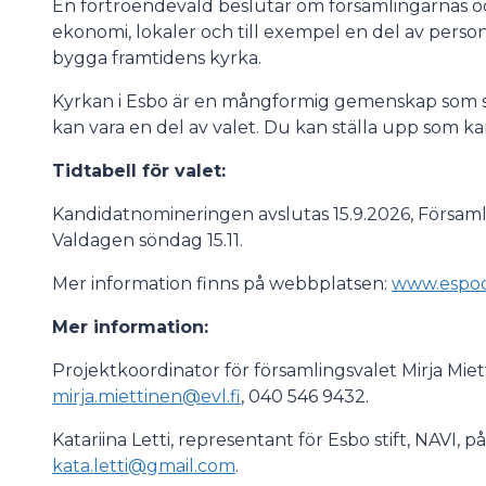
En förtroendevald beslutar om församlingarnas oc
ekonomi, lokaler och till exempel en del av perso
bygga framtidens kyrka.
Kyrkan i Esbo är en mångformig gemenskap som s
kan vara en del av valet. Du kan ställa upp som kand
Tidtabell för valet:
Kandidatnomineringen avslutas 15.9.2026, Församli
Valdagen söndag 15.11.
Mer information finns på webbplatsen:
www.espoo
Mer information:
Projektkoordinator för församlingsvalet Mirja Miet
mirja.miettinen@evl.fi
, 040 546 9432.
Katariina Letti, representant för Esbo stift, NAVI
kata.letti@gmail.com
.