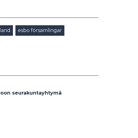
nland
esbo församlingar
spoon seurakuntayhtymä