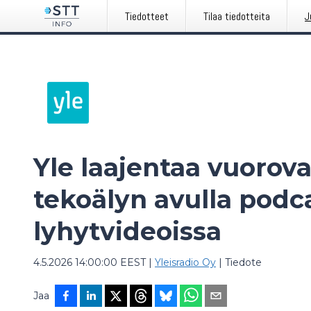
Tiedotteet
Tilaa tiedotteita
J
Yle laajentaa vuorov
tekoälyn avulla podca
lyhytvideoissa
4.5.2026 14:00:00 EEST
|
Yleisradio Oy
|
Tiedote
Jaa