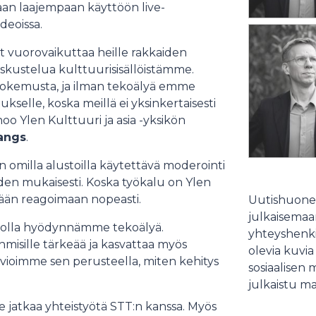
aan laajempaan käyttöön live-
deoissa.
t vuorovaikuttaa heille rakkaiden
keskustelua kulttuurisisällöistämme.
 kokemusta, ja ilman tekoälyä emme
kselle, koska meillä ei yksinkertaisesti
oo Ylen Kulttuuri ja asia -yksikön
angs
.
n omilla alustoilla käytettävä moderointi
eiden mukaisesti. Koska työkalu on Ylen
tään reagoimaan nopeasti.
Uutishuonee
julkaisemaam
, jolla hyödynnämme tekoälyä.
yhteyshenki
misille tärkeää ja kasvattaa myös
olevia kuvia
vioimme sen perusteella, miten kehitys
sosiaalisen 
julkaistu ma
 jatkaa yhteistyötä STT:n kanssa. Myös