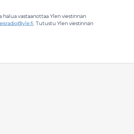
ssa halua vastaanottaa Ylen viestinnän
eisradio@yle.fi
. Tutustu Ylen viestinnän