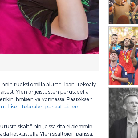
nin tueksi omilla alustoillaan. Tekoäly
näisesti Ylen ohjeistusten perusteella.
tenkin ihmisen valvonnassa. Päätöksen
tuullisen tekoälyn periaatteiden
ta sisältöihin, joissa sitä ei aiemmin
aada keskustella Ylen sisältöjen parissa.