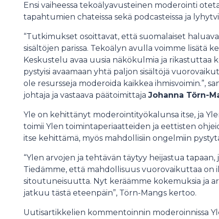
Ensi vaiheessa tekoälyavusteinen moderointi otet
tapahtumien chateissa sekä podcasteissa ja lyhytvi
“Tutkimukset osoittavat, että suomalaiset haluava
sisältöjen parissa. Tekoälyn avulla voimme lisätä 
Keskustelu avaa uusia näkökulmia ja rikastuttaa
pystyisi avaamaan yhtä paljon sisältöjä vuorovaikutu
ole resursseja moderoida kaikkea ihmisvoimin.”, san
johtaja ja vastaava päätoimittaja
Johanna Törn-M
Yle on kehittänyt moderointityökalunsa itse, ja Yle
toimii Ylen toimintaperiaatteiden ja eettisten ohj
itse kehittämä, myös mahdollisiin ongelmiin pysty
“Ylen arvojen ja tehtävän täytyy heijastua tapaan
Tiedämme, että mahdollisuus vuorovaikuttaa on ih
sitoutuneisuutta. Nyt keräämme kokemuksia ja ar
jatkuu tästä eteenpäin”, Törn-Mangs kertoo.
Uutisartikkelien kommentoinnin moderoinnissa Yle