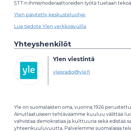
STT:n ihmismoderaattoreiden työtä tuetaan tekoäl
Ylen päivitetty keskusteluohje
.
Lue tiedote Ylen verkkosivuilla
Yhteyshenkilöt
Ylen viestintä
yleisradio@yle.fi
Yle on suomalaisten oma, vuonna 1926 perustettu 
Ainutlaatuiseen tehtäväämme kuuluu välittää luotet
vahvistaa demokratiaa ja kulttuuria sekä edistää s
yhteenkuuluvuutta. Palvelemme suomalaisia televi