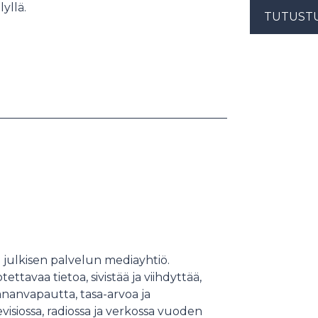
yllä.
TUTUST
julkisen palvelun mediayhtiö.
tavaa tietoa, sivistää ja viihdyttää,
ananvapautta, tasa-arvoa ja
siossa, radiossa ja verkossa vuoden