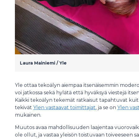
Laura Mainiemi /
Yle
Yle ottaa tekoälyn aiempaa itsenäisemmin moderoin
voi jatkossa sekä hylätä että hyväksyä viestejä itse
Kaikki tekoälyn tekemät ratkaisut tapahtuvat kui
tekivät
Ylen vastaavat toimittajat
, ja se on
Ylen vas
mukainen.
Muutos avaa mahdollisuuden laajentaa vuorovaikutus
ole ollut, ja vastaa yleisön toistuvaan toiveeseen s