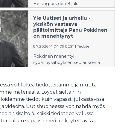
Helsingfors den 8 juli.
Yle Uutiset ja urheilu -
yksikön vastaava
päätoimittaja Panu Pokkinen
on menehtynyt
8.7.2026 14:04:09 EEST
|
Tiedote
Pokkinen menehtyi
sydänpysähdyksen seurauksena
sairaalassa Helsingissä 8.7.2026.
ssa voit lukea tiedotteitamme ja muuta
me materiaalia. Löydät sieltä niin
löidemme tiedot kuin vapaasti julkaistavissa
 ja videoita. Uutishuoneessa voit nähdä myös
median sisältöjä. Kaikki tiedotepalvelussa
teriaali on vapaasti median käytettävissä.