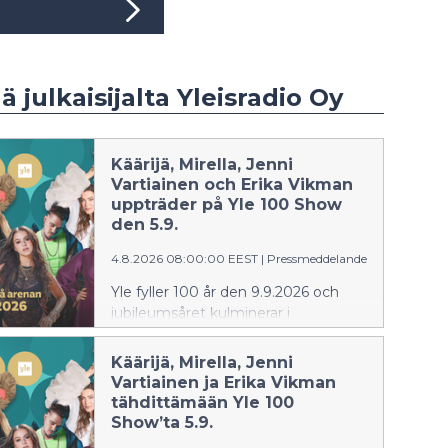
ä julkaisijalta Yleisradio Oy
Käärijä, Mirella, Jenni
Vartiainen och Erika Vikman
uppträder på Yle 100 Show
den 5.9.
4.8.2026 08:00:00 EEST
|
Pressmeddelande
Yle fyller 100 år den 9.9.2026 och
jubileumsåret kulminerar i
evenemanget Yle 100 på arenan
som arrangeras på Helsingfors arena
Käärijä, Mirella, Jenni
(Veikkaus Arena) lördagen den 5.9.
Vartiainen ja Erika Vikman
Besökarna kan se fram emot skoj för
tähdittämään Yle 100
barnen, bekanta Yle-ansikten, tv-
Show’ta 5.9.
program och toppnamn inom