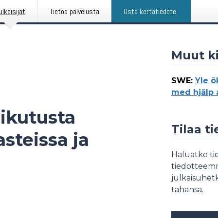
ulkaisijat
Tietoa palvelusta
Osta kertatiedote
Muut ki
SWE
:
Yle ö
med hjälp 
aikutusta
Tilaa t
steissa ja
Haluatko tie
tiedotteemme
julkaisuhetk
tahansa.