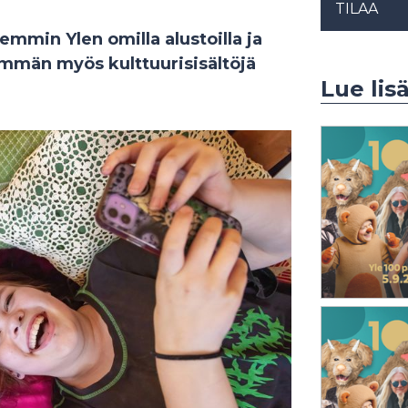
TILAA
emmin Ylen omilla alustoilla ja
mmän myös kulttuurisisältöjä
Lue lisä