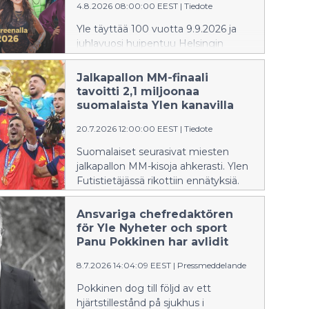
4.8.2026 08:00:00 EEST
|
Tiedote
finländsk musik. Vi får också höra
Radions symfoniorkester tolka
Yle täyttää 100 vuotta 9.9.2026 ja
finska metal-klassiker.
juhlavuosi huipentuu Helsingin
areenalla (Veikkaus Arena) lauantaina
5.9. järjestettävään Yle 100 areenalla
Jalkapallon MM-finaali
-tapahtumaan. Luvassa on lasten
tavoitti 2,1 miljoonaa
riemua, tuttuja Yle-kasvoja, tv-
suomalaista Ylen kanavilla
ohjelmia ja kotimaisen musiikin
20.7.2026 12:00:00 EEST
|
Tiedote
kärkinimiä sekä suomalaista
metallimusiikkia RSO:n tahtiin.
Suomalaiset seurasivat miesten
jalkapallon MM-kisoja ahkerasti. Ylen
Futistietäjässä rikottiin ennätyksiä.
Ansvariga chefredaktören
för Yle Nyheter och sport
Panu Pokkinen har avlidit
8.7.2026 14:04:09 EEST
|
Pressmeddelande
Pokkinen dog till följd av ett
hjärtstillestånd på sjukhus i