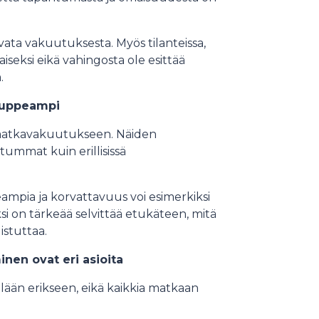
vata vakuutuksesta. Myös tilanteissa,
aiseksi eikä vahingosta ole esittää
.
 suppeampi
n matkavakuutukseen. Näiden
tummat kuin erillisissä
eampia ja korvattavuus voi esimerkiksi
iksi on tärkeää selvittää etukäteen, mitä
istuttaa.
en ovat eri asioita
lään erikseen, eikä kaikkia matkaan