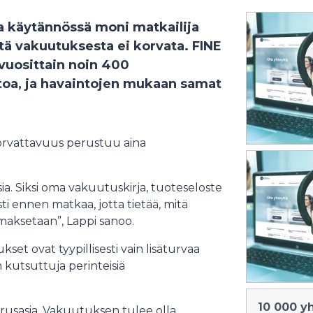
a käytännössä moni matkailija
itä vakuutuksesta ei korvata. FINE
vuosittain noin 400
oa, ja havaintojen mukaan samat
orvattavuus perustuu aina
ia. Siksi oma vakuutuskirja, tuoteseloste
i ennen matkaa, jotta tietää, mitä
 maksetaan”, Lappi sanoo.
set ovat tyypillisesti vain lisäturvaa
 kutsuttuja perinteisiä
10 000 y
sasia. Vakuutuksen tulee olla