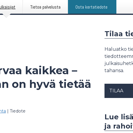
ulkaisijat
Tietoa palvelusta
Osta kertatiedote
Tilaa t
Haluatko tie
tiedotteemme
julkaisuhetk
vaa kaikkea –
tahansa.
an on hyvä tietää
TILAA
nta
|
Tiedote
Lue lis
ja raho