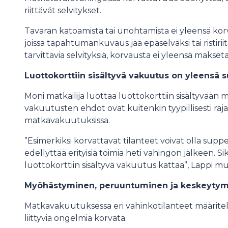
riittävät selvitykset.
Tavaran katoamista tai unohtamista ei yleensä kor
joissa tapahtumankuvaus jää epäselväksi tai ristiriit
tarvittavia selvityksiä, korvausta ei yleensä makseta
Luottokorttiin sisältyvä vakuutus on yleensä
Moni matkailija luottaa luottokorttiin sisältyvää
vakuutusten ehdot ovat kuitenkin tyypillisesti raja
matkavakuutuksissa.
”Esimerkiksi korvattavat tilanteet voivat olla supp
edellyttää erityisiä toimia heti vahingon jälkeen. S
luottokorttiin sisältyvä vakuutus kattaa”, Lappi mu
Myöhästyminen, peruuntuminen ja keskeytymin
Matkavakuutuksessa eri vahinkotilanteet määritel
liittyviä ongelmia korvata.