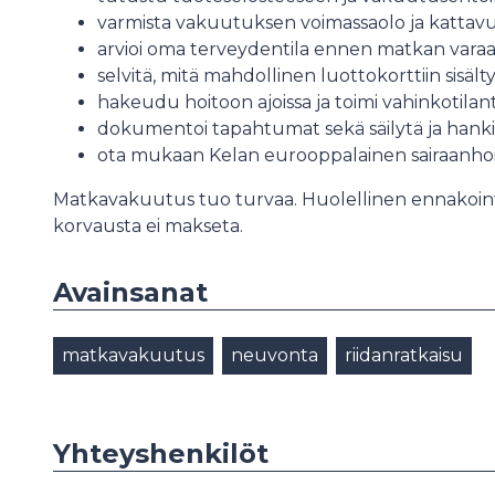
varmista vakuutuksen voimassaolo ja kattav
arvioi oma terveydentila ennen matkan varaa
selvitä, mitä mahdollinen luottokorttiin sisäl
hakeudu hoitoon ajoissa ja toimi vahinkotil
dokumentoi tapahtumat sekä säilytä ja hanki 
ota mukaan Kelan eurooppalainen sairaanho
Matkavakuutus tuo turvaa. Huolellinen ennakointi v
korvausta ei makseta.
Avainsanat
matkavakuutus
neuvonta
riidanratkaisu
Yhteyshenkilöt