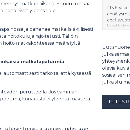
 on ilmennyt matkan aikana. Ennen matkaa
FINE Vakuu
a hoito eivät yleensä ole
ennätysmää
edellisvuot
kaksi kolma
apainossa ja pahenee matkalla äkillisesti
ja sijoitusa
 hoitokuluja rajoitetusti. Tällöin
sairaus- ja 
en hoito matkakohteessa määrätyltä
Uutishuonee
julkaisemaam
yhteyshenki
 mukaisia matkatapaturmia
olevia kuvia
automaattisesti tarkoita, että kyseessä
sosiaalisen 
julkaistu ma
-yhteyden perusteella. Jos vamman
 rappeuma, korvausta ei yleensä makseta
TUTUST
 että tapahtumasta ja omaisuudesta on