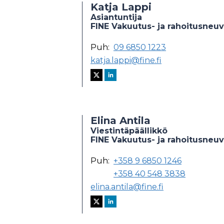
Katja Lappi
Asiantuntija
FINE Vakuutus- ja rahoitusneu
Puh:
09 6850 1223
katja.lappi@fine.fi
Elina Antila
Viestintäpäällikkö
FINE Vakuutus- ja rahoitusneu
Puh:
+358 9 6850 1246
+358 40 548 3838
elina.antila@fine.fi