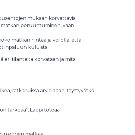
utusehtojen mukaan korvattavia
ole matkan peruuntuminen, vaan
ko matkan hintaa ja voi olla, että
kotiinpaluun kuluista
ä eri tilanteita korvataan ja mitä
kea, ratkaisuissa arvioidaan, täyttyvätkö
n tärkeää”, Lappi toteaa.
a
ihin ennen matkaa