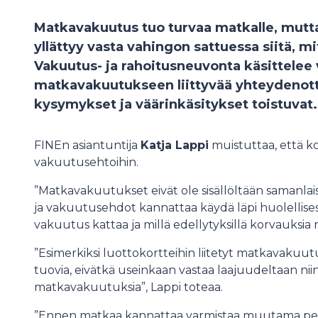
Matkavakuutus tuo turvaa matkalle, mutt
yllättyy vasta vahingon sattuessa siitä, m
Vakuutus- ja rahoitusneuvonta käsittelee 
matkavakuutukseen liittyvää yhteydenott
kysymykset ja väärinkäsitykset toistuvat.
FINEn asiantuntija
Katja Lappi
muistuttaa, että k
vakuutusehtoihin.
”Matkavakuutukset eivät ole sisällöltään samanlais
ja vakuutusehdot kannattaa käydä läpi huolellisest
vakuutus kattaa ja millä edellytyksillä korvauksia
”Esimerkiksi luottokortteihin liitetyt matkavakuutuk
tuovia, eivätkä useinkaan vastaa laajuudeltaan niin
matkavakuutuksia”, Lappi toteaa.
”Ennen matkaa kannattaa varmistaa muutama peru