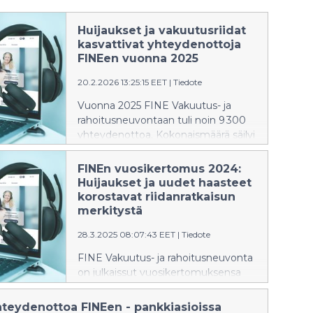
Huijaukset ja vakuutusriidat
kasvattivat yhteydenottoja
FINEen vuonna 2025
20.2.2026 13:25:15 EET
|
Tiedote
Vuonna 2025 FINE Vakuutus- ja
rahoitusneuvontaan tuli noin 9 300
yhteydenottoa. Kokonaismäärä säilyi
korkeana, mutta tapausten luonne
muuttui aiempaa vaativammaksi.
FINEn vuosikertomus 2024:
Yleisluontoisten kysymysten määrä
Huijaukset ja uudet haasteet
väheni samalla, kun monimutkaisten
korostavat riidanratkaisun
ongelmatilanteiden ja riita-asioiden
merkitystä
osuus kasvoi selvästi.
28.3.2025 08:07:43 EET
|
Tiedote
FINE Vakuutus- ja rahoitusneuvonta
on julkaissut vuosikertomuksensa
2024. Kuluneen vuoden aikana
FINEn toimintaan vaikuttivat
hteydenottoa FINEen - pankkiasioissa