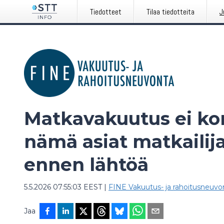
Tiedotteet
Tilaa tiedotteita
J
Matkavakuutus ei kor
nämä asiat matkailij
ennen lähtöä
5.5.2026 07:55:03 EEST
|
FINE Vakuutus- ja rahoitusneuvo
Jaa