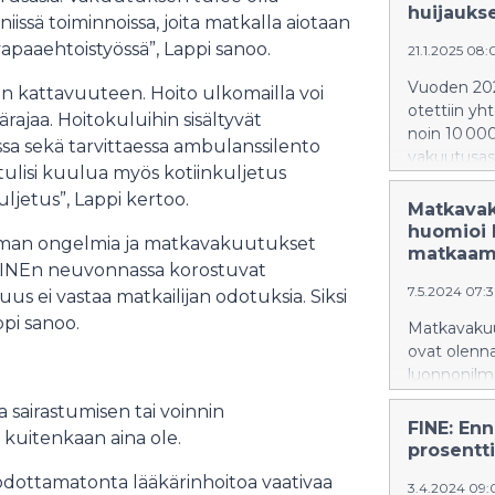
huijauks
ssä toiminnoissa, joita matkalla aiotaan
vapaaehtoistyössä”, Lappi sanoo.
21.1.2025 08
Vuoden 202
en kattavuuteen. Hoito ulkomailla voi
otettiin yh
ylärajaa. Hoitokuluihin sisältyvät
noin 10 000
ssa sekä tarvittaessa ambulanssilento
vakuutusasi
ulisi kuulua myös kotiinkuljetus
pysyi edel
ljetus”, Lappi kertoo.
ratkeaa ne
Matkavaku
asiakkaan ja
huomioi l
 ilman ongelmia ja matkavakuutukset
antaa ratka
matkaami
tu. FINEn neuvonnassa korostuvat
7.5.2024 07:
vuus ei vastaa matkailijan odotuksia. Siksi
ppi sanoo.
Matkavakuut
ovat olenna
luonnonilmi
riskialueill
 sairastumisen tai voinnin
tekemään tu
FINE: En
i kuitenkaan aina ole.
haasteisiin
prosentti
avuksi luon
a odottamatonta lääkärinhoitoa vaativaa
3.4.2024 09: