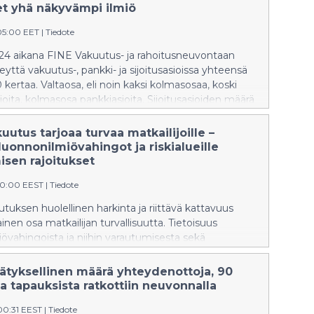
etenkin lisääntyneet
et yhä näkyvämpi ilmiö
pankkihuijaustapaukset sekä
:05:00 EET
|
Tiedote
monimutkaisten ja uudentyyppisten
tapausten selvittely vakuutus-,
4 aikana FINE Vakuutus- ja rahoitusneuvontaan
pankki- ja sijoitusasioissa.
teyttä vakuutus-, pankki- ja sijoitusasioissa yhteensä
Yhteydenottoja tuli kaikkiaan noin
 kertaa. Valtaosa, eli noin kaksi kolmasosaa, koski
10 000, joista yli kolmasosa koski
oita, kolmasosa pankkiasioita. Sijoitusasioiden määrä
pankkiasioita, vakuutusasioiden
leen melko pienenä. Asioista yhdeksän kymmenestä
pysyessä edelleen määrällisesti
uvonnan keinoin, ja noin joka kymmenes ratkaistaan
utus tarjoaa turvaa matkailijoille –
suurimpana ryhmänä.
 palveluntarjoajan välisenä riita-asiana, josta FINE
uonnonilmiövahingot ja riskialueille
isusuosituksen.
sen rajoitukset
30:00 EEST
|
Tiedote
uksen huolellinen harkinta ja riittävä kattavuus
inen osa matkailijan turvallisuutta. Tietoisuus
övahingoista ja niihin varautumisesta sekä
e matkustamisen rajoituksista auttaa matkailijoita
rvallisia valintoja ja varautumaan mahdollisiin
nätyksellinen määrä yhteydenottoja, 90
 matkansa aikana. Laadimme muistilistan matkailijan
a tapauksista ratkottiin neuvonnalla
nonilmiövahinkojen varalle.
00:31 EEST
|
Tiedote