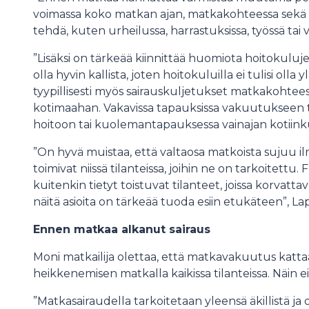
voimassa koko matkan ajan, matkakohteessa sekä nii
tehdä, kuten urheilussa, harrastuksissa, työssä tai 
”Lisäksi on tärkeää kiinnittää huomiota hoitokuluj
olla hyvin kallista, joten hoitokuluilla ei tulisi olla 
tyypillisesti myös sairauskuljetukset matkakohtee
kotimaahan. Vakavissa tapauksissa vakuutukseen t
hoitoon tai kuolemantapauksessa vainajan kotiinku
”On hyvä muistaa, että valtaosa matkoista sujuu
toimivat niissä tilanteissa, joihin ne on tarkoitet
kuitenkin tietyt toistuvat tilanteet, joissa korvatta
näitä asioita on tärkeää tuoda esiin etukäteen”, La
Ennen matkaa alkanut sairaus
Moni matkailija olettaa, että matkavakuutus kattaa
heikkenemisen matkalla kaikissa tilanteissa. Näin e
”Matkasairaudella tarkoitetaan yleensä äkillistä j