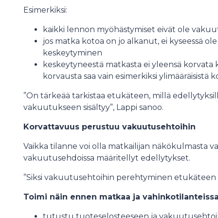
Esimerkiksi:
kaikki lennon myöhästymiset eivät ole vaku
jos matka kotoa on jo alkanut, ei kyseessä 
keskeytyminen
keskeytyneestä matkasta ei yleensä korvata ko
korvausta saa vain esimerkiksi ylimääräisistä 
”On tärkeää tarkistaa etukäteen, millä edellytyksill
vakuutukseen sisältyy”, Lappi sanoo.
Korvattavuus perustuu vakuutusehtoihin
Vaikka tilanne voi olla matkailijan näkökulmasta vai
vakuutusehdoissa määritellyt edellytykset.
”Siksi vakuutusehtoihin perehtyminen etukäteen o
Toimi näin ennen matkaa ja vahinkotilanteiss
tutustu tuoteselosteeseen ja vakuutusehto