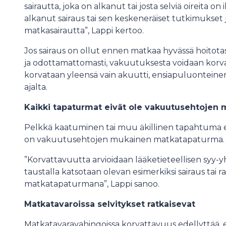
sairautta, joka on alkanut tai josta selviä oireita
alkanut sairaus tai sen keskeneräiset tutkimukset j
matkasairautta”, Lappi kertoo.
Jos sairaus on ollut ennen matkaa hyvässä hoitotas
ja odottamattomasti, vakuutuksesta voidaan korvata
korvataan yleensä vain akuutti, ensiapuluontein
ajalta.
Kaikki tapaturmat eivät ole vakuutusehtojen
Pelkkä kaatuminen tai muu äkillinen tapahtuma ei 
on vakuutusehtojen mukainen matkatapaturma.
”Korvattavuutta arvioidaan lääketieteellisen syy
taustalla katsotaan olevan esimerkiksi sairaus tai
matkatapaturmana”, Lappi sanoo.
Matkatavaroissa selvitykset ratkaisevat
Matkatavaravahingoissa korvattavuus edellyttää,