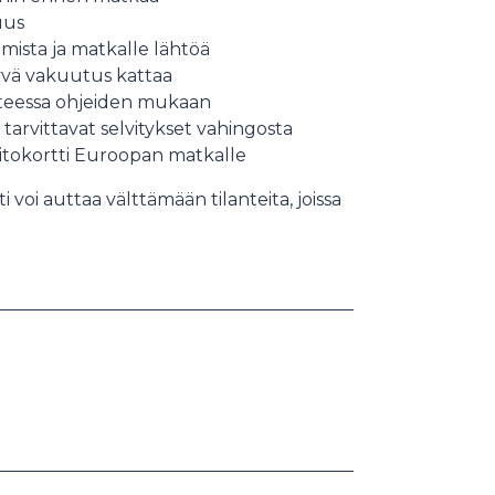
uus
mista ja matkalle lähtöä
tyvä vakuutus kattaa
anteessa ohjeiden mukaan
tarvittavat selvitykset vahingosta
itokortti Euroopan matkalle
oi auttaa välttämään tilanteita, joissa