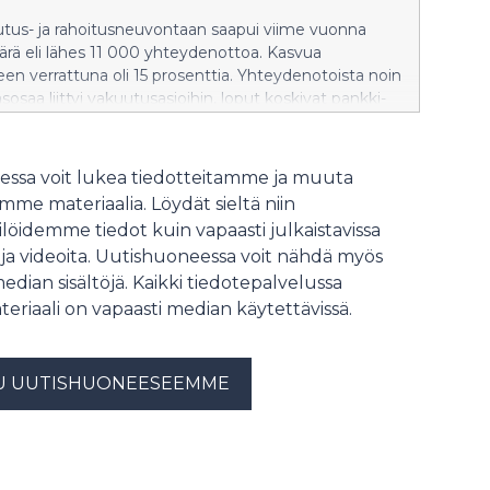
tus- ja rahoitusneuvontaan saapui viime vuonna
rä eli lähes 11 000 yhteydenottoa. Kasvua
een verrattuna oli 15 prosenttia. Yhteydenotoista noin
sosaa liittyi vakuutusasioihin, loput koskivat pankki-
sioita. Yhteydenottoja tuli runsaasti esimerkiksi
kotivakuutuksiin sekä huijauksiin liittyen.
ssa voit lukea tiedotteitamme ja muuta
me materiaalia. Löydät sieltä niin
löidemme tiedot kuin vapaasti julkaistavissa
 ja videoita. Uutishuoneessa voit nähdä myös
median sisältöjä. Kaikki tiedotepalvelussa
teriaali on vapaasti median käytettävissä.
U UUTISHUONEESEEMME