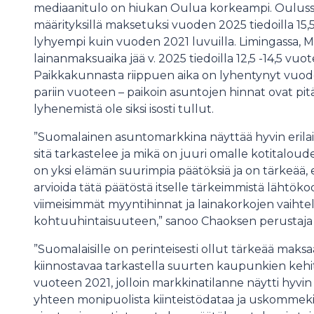
mediaanitulo on hiukan Oulua korkeampi. Oulussa
määrityksillä maksetuksi vuoden 2025 tiedoilla 15
lyhyempi kuin vuoden 2021 luvuilla. Limingassa, M
lainanmaksuaika jää v. 2025 tiedoilla 12,5 -14,5 vuo
Paikkakunnasta riippuen aika on lyhentynyt vu
pariin vuoteen – paikoin asuntojen hinnat ovat pitä
lyhenemistä ole siksi isosti tullut.
”Suomalainen asuntomarkkina näyttää hyvin erilais
sitä tarkastelee ja mikä on juuri omalle kotitaloud
on yksi elämän suurimpia päätöksiä ja on tärkeää, 
arvioida tätä päätöstä itselle tärkeimmistä lähtök
viimeisimmät myyntihinnat ja lainakorkojen vaihtel
kohtuuhintaisuuteen,” sanoo Chaoksen perustaja 
”Suomalaisille on perinteisesti ollut tärkeää maksaa la
kiinnostavaa tarkastella suurten kaupunkien kehit
vuoteen 2021, jolloin markkinatilanne näytti hyvin
yhteen monipuolista kiinteistödataa ja uskommeki