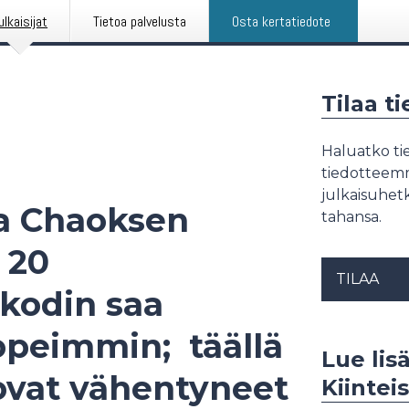
ulkaisijat
Tietoa palvelusta
Osta kertatiedote
Tilaa t
Haluatko tie
tiedotteemme
julkaisuhetk
ja Chaoksen
tahansa.
 20
TILAA
 kodin saa
peimmin; täällä
Lue lisä
ovat vähentyneet
Kiintei