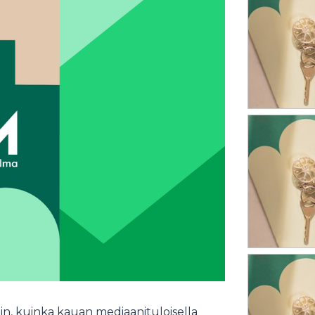
iin, kuinka kauan mediaanituloisella