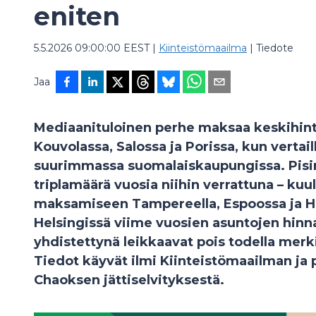
eniten
5.5.2026 09:00:00 EEST
|
Kiinteistömaailma
|
Tiedote
Jaa
Mediaanituloinen perhe maksaa keskihin
Kouvolassa, Salossa ja Porissa, kun vertail
suurimmassa suomalaiskaupungissa. Pisimp
triplamäärä vuosia niihin verrattuna – ku
maksamiseen Tampereella, Espoossa ja Hel
Helsingissä viime vuosien asuntojen hinn
yhdistettynä leikkaavat pois todella merk
Tiedot käyvät ilmi Kiinteistömaailman ja 
Chaoksen jättiselvityksestä.