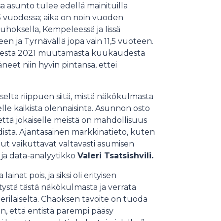
 asunto tulee edellä mainituilla
,5 vuodessa; aika on noin vuoden
uhoksella, Kempeleessä ja Iissä
teen ja Tyrnävällä jopa vain 11,5 vuoteen.
odesta 2021 muutamasta kuukaudesta
neet niin hyvin pintansa, ettei
elta riippuen siitä, mistä näkökulmasta
elle kaikista olennaisinta. Asunnon osto
että jokaiselle meistä on mahdollisuus
odista. Ajantasainen markkinatieto, kuten
ut vaikuttavat valtavasti asumisen
ja data-analyytikko
Valeri Tsatsishvili.
inat pois, ja siksi oli erityisen
ystä tästä näkökulmasta ja verrata
 erilaiselta. Chaoksen tavoite on tuoda
n, että entistä parempi pääsy