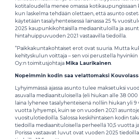
kotitaloudella menee omassa kotikaupungissaan 
kun laskelma tehdään olettaen, että asunto ostetaa
käytetään tasalyhenteisessä lainassa 25 % vuositul
2025 kaupunkikohtaisilla mediaanituloilla ja asunt
hintahuippuvuoden 2021 vastaavilla tiedoilla.
”Paikkakuntakohtaiset erot ovat suuria. Mutta ku
kehityskulun voittaja – sen voi perustella hyvinkin 
Oy:n toimitusjohtaja
Mika Laurikainen
.
Nopeimmin kodin saa velattomaksi Kouvolassa,
Lyhyimmässä ajassa asunto tulee maksetuksi vuode
asuvalla mediaanituloisella (eli hiukan alle 38 000
laina lyhenee tasalyhenteisenä nolliin hiukan yli 
vuotta lyhyempi, kuin se on vuoden 2021 asuntojen
vuositulotiedoilla. Salossa keskihintaisen kodin
tiedoilla mediaanituloisella perheellä 10,5 vuotta j
Porissa vastaavat luvut ovat vuoden 2025 tiedoilla