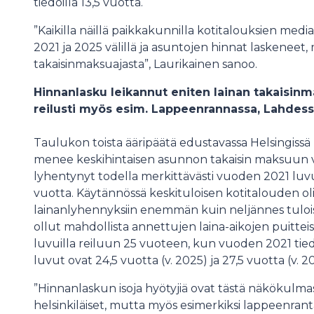
tiedoilla 13,5 vuotta.
”Kaikilla näillä paikkakunnilla kotitalouksien med
2021 ja 2025 välillä ja asuntojen hinnat laskeneet
takaisinmaksuajasta”, Laurikainen sanoo.
Hinnanlasku leikannut eniten lainan takaisin
reilusti myös esim. Lappeenrannassa, Lahdes
Taulukon toista ääripäätä edustavassa Helsingissä 
menee keskihintaisen asunnon takaisin maksuun v
lyhentynyt todella merkittävästi vuoden 2021 luvuis
vuotta. Käytännössä keskituloisen kotitalouden olisi
lainanlyhennyksiin enemmän kuin neljännes tuloist
ollut mahdollista annettujen laina-aikojen puittei
luvuilla reiluun 25 vuoteen, kun vuoden 2021 tied
luvut ovat 24,5 vuotta (v. 2025) ja 27,5 vuotta (v. 
”Hinnanlaskun isoja hyötyjiä ovat tästä näkökulmast
helsinkiläiset, mutta myös esimerkiksi lappeenranta