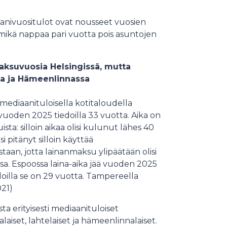
iaanivuositulot ovat nousseet vuosien
, mikä nappaa pari vuotta pois asuntojen
maksuvuosia Helsingissä, mutta
sa ja Hämeenlinnassa
mediaanituloisella kotitaloudella
uoden 2025 tiedoilla 33 vuotta. Aika on
ta: silloin aikaa olisi kulunut lähes 40
 pitänyt silloin käyttää
aan, jotta lainanmaksu ylipäätään olisi
ssa. Espoossa laina-aika jää vuoden 2025
oilla se on 29 vuotta. Tampereella
2021)
a erityisesti mediaanituloiset
laiset, lahtelaiset ja hämeenlinnalaiset.