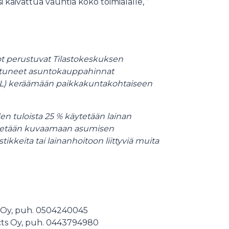
 kaivattua vauhtia koko toimialalle, ”
t perustuvat Tilastokeskuksen
eutuneet asuntokauppahinnat
KVKL) keräämään paikkakuntakohtaiseen
en tuloista 25 % käytetään lainan
äytetään kuvaamaan asumisen
tikkeita tai lainanhoitoon liittyviä muita
ma Oy, puh. 0504240045
ects Oy, puh. 0443794980