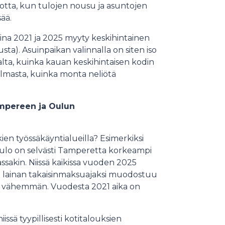
vuotta, kun tulojen nousu ja asuntojen
ää.
ina 2021 ja 2025 myyty keskihintainen
ta). Asuinpaikan valinnalla on siten iso
alta, kuinka kauan keskihintaisen kodin
lmasta, kuinka monta neliötä
ampereen ja Oulun
en työssäkäyntialueilla? Esimerkiksi
ulo on selvästi Tamperetta korkeampi
assakin. Niissä kaikissa vuoden 2025
la lainan takaisinmaksuajaksi muodostuu
tta vähemmän. Vuodesta 2021 aika on
sä tyypillisesti kotitalouksien