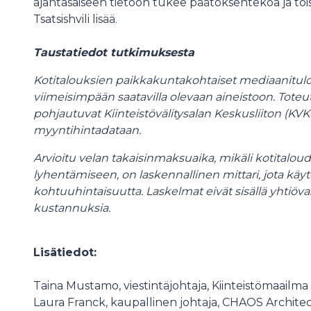
ajantasaiseen tietoon tukee päätöksentekoa ja toisi
Tsatsishvili lisää.
Taustatiedot tutkimuksesta
Kotitalouksien paikkakuntakohtaiset mediaanitulo
viimeisimpään saatavilla olevaan aineistoon. Tot
pohjautuvat Kiinteistövälitysalan Keskusliiton (
myyntihintadataan.
Arvioitu velan takaisinmaksuaika, mikäli kotitaloud
lyhentämiseen, on laskennallinen mittari, jota k
kohtuuhintaisuutta. Laskelmat eivät sisällä yhtiövas
kustannuksia.
Lisätiedot:
Taina Mustamo, viestintäjohtaja, Kiinteistömaail
Laura Franck, kaupallinen johtaja, CHAOS Archit