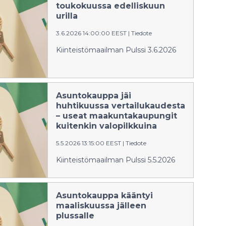
toukokuussa edelliskuun
urilla
3.6.2026 14:00:00 EEST
|
Tiedote
Kiinteistömaailman Pulssi 3.6.2026
Asuntokauppa jäi
huhtikuussa vertailukaudesta
– useat maakuntakaupungit
kuitenkin valopilkkuina
5.5.2026 13:15:00 EEST
|
Tiedote
Kiinteistömaailman Pulssi 5.5.2026
Asuntokauppa kääntyi
maaliskuussa jälleen
plussalle