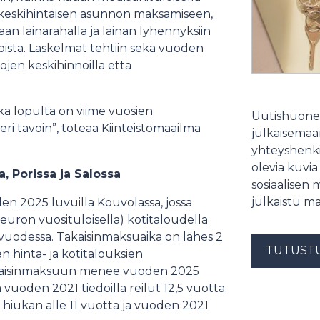
keskihintaisen asunnon maksamiseen,
n lainarahalla ja lainan lyhennyksiin
oista. Laskelmat tehtiin sekä vuoden
ojen keskihinnoilla että
ka lopulta on viime vuosien
Uutishuonee
eri tavoin”, toteaa Kiinteistömaailma
julkaisemaam
yhteyshenki
olevia kuvia
 Porissa ja Salossa
sosiaalisen 
julkaistu ma
n 2025 luvuilla Kouvolassa, jossa
 euron vuosituloisella) kotitaloudella
9 vuodessa. Takaisinmaksuaika on lähes 2
TUTUST
 hinta- ja kotitalouksien
 takaisinmaksuun menee vuoden 2025
a vuoden 2021 tiedoilla reilut 12,5 vuotta.
 hiukan alle 11 vuotta ja vuoden 2021