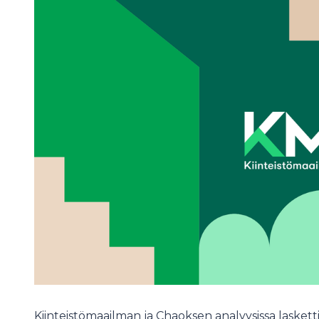
Kiinteistömaailman ja Chaoksen analyysissa laskett