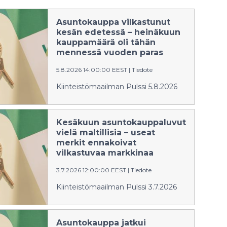
Asuntokauppa vilkastunut
kesän edetessä – heinäkuun
kauppamäärä oli tähän
mennessä vuoden paras
5.8.2026 14:00:00 EEST
|
Tiedote
Kiinteistömaailman Pulssi 5.8.2026
Kesäkuun asuntokauppaluvut
vielä maltillisia – useat
merkit ennakoivat
vilkastuvaa markkinaa
3.7.2026 12:00:00 EEST
|
Tiedote
Kiinteistömaailman Pulssi 3.7.2026
Asuntokauppa jatkui