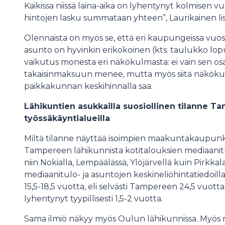
Kaikissa niissä laina-aika on lyhentynyt kolmisen 
hintojen lasku summataan yhteen”, Laurikainen lis
Olennaista on myös se, että eri kaupungeissa vuos
asunto on hyvinkin erikokoinen (kts. taulukko lopus
vaikutus monesta eri näkökulmasta: ei vain sen os
takaisinmaksuun menee, mutta myös siitä näköku
paikkakunnan keskihinnalla saa.
Lähikuntien asukkailla suosiollinen tilanne T
työssäkäyntialueilla
Miltä tilanne näyttää isoimpien maakuntakaupunki
Tampereen lähikunnista kotitalouksien mediaanit
niin Nokialla, Lempäälässä, Ylöjärvellä kuin Pirkkal
mediaanitulo- ja asuntojen keskineliöhintatiedoil
15,5-18,5 vuotta, eli selvästi Tampereen 24,5 vuo
lyhentynyt tyypillisesti 1,5-2 vuotta.
Sama ilmiö näkyy myös Oulun lähikunnissa. Myös niis