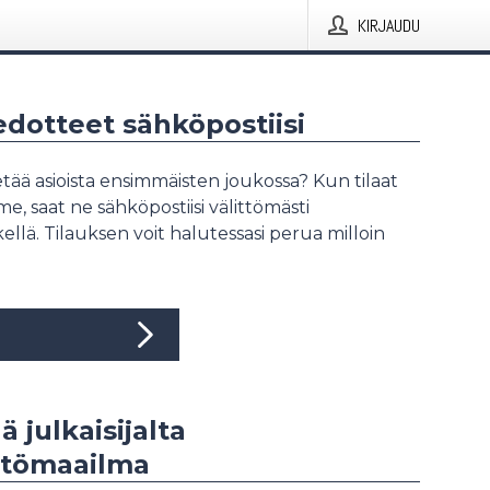
KIRJAUDU
iedotteet sähköpostiisi
tää asioista ensimmäisten joukossa? Kun tilaat
, saat ne sähköpostiisi välittömästi
ellä. Tilauksen voit halutessasi perua milloin
ä julkaisijalta
stömaailma