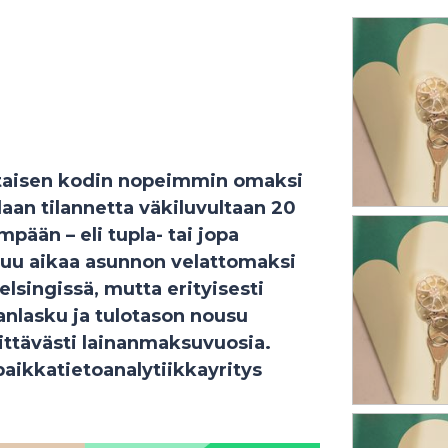
taisen kodin nopeimmin omaksi
laan tilannetta väkiluvultaan 20
ään – eli tupla- tai jopa
uluu aikaa asunnon velattomaksi
singissä, mutta erityisesti
anlasku ja tulotason nousu
ittävästi lainanmaksuvuosia.
paikkatietoanalytiikkayritys