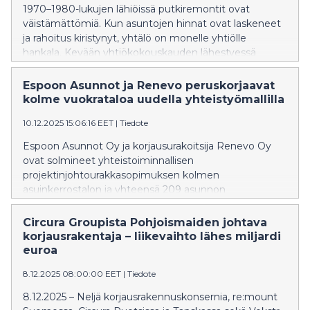
1970–1980-lukujen lähiöissä putkiremontit ovat
väistämättömiä. Kun asuntojen hinnat ovat laskeneet
ja rahoitus kiristynyt, yhtälö on monelle yhtiölle
hankala. Kevään yhtiökokouskauden lähestyessä
hallituksilla on hyvä hetki valmistella esityksiä, joilla
hankkeita voidaan viedä eteenpäin hallitusti.
Espoon Asunnot ja Renevo peruskorjaavat
kolme vuokrataloa uudella yhteistyömallilla
10.12.2025 15:06:16 EET
|
Tiedote
Espoon Asunnot Oy ja korjausurakoitsija Renevo Oy
ovat solmineet yhteistoiminnallisen
projektinjohtourakkasopimuksen kolmen
asuinkerrostalon ja yhteensä 209 asunnon
korjaamisesta vuoteen 2028 mennessä. Hankkeen
kokonaiskustannus on noin 31,7 miljoonaa euroa.
Circura Groupista Pohjoismaiden johtava
Konseptikehitystyö on alkanut marraskuussa 2025.
korjausrakentaja – liikevaihto lähes miljardi
euroa
8.12.2025 08:00:00 EET
|
Tiedote
8.12.2025 – Neljä korjausrakennuskonsernia, re:mount