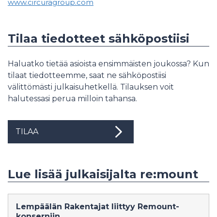
www.circuragroup.com
Tilaa tiedotteet sähköpostiisi
Haluatko tietää asioista ensimmäisten joukossa? Kun
tilaat tiedotteemme, saat ne sähköpostiisi
välittömästi julkaisuhetkellä. Tilauksen voit
halutessasi perua milloin tahansa.
TILAA
Lue lisää julkaisijalta re:mount
Lempäälän Rakentajat liittyy Remount-
konserniin