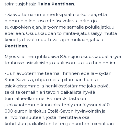
toimitusjohtaja
Taina Penttinen
.
- Saavuttamamme merkkipaalu tarkoittaa, että
olemme olleet osa eteläsavolaista arkea jo
sukupolvien ajan, ja työmme samalla polulla jatkuu
edelleen. Osuuskaupan toiminta-ajatus säilyy, mutta
keinot ja tavat muuttuvat ajan mukaan, jatkaa
Penttinen
.
Myös virallinen juhlapäivä 8.5. sujuu osuuskaupalla työn
touhussa asiakkaista ja asiakasomistajista huolehtien.
- Juhlavuotemme teema, Ihminen edellä – sydän
Suur-Savossa, ohjaa meitä pitämään huolta
asiakkaistamme ja henkilöstöstämme joka päivä,
sekä tekemään eri tavoin paikallista hyvää
toimialueellamme. Esimerkki tästä on
juhlavuotemme kunniaksi tehty ennätyssuuri 410
000 euron lahjoitus Etelä-Savon hyvinvointiin ja
elinvoimaisuuteen, josta merkittävä osa
kohdistuu paikallisten lasten ja nuorten toimintaan