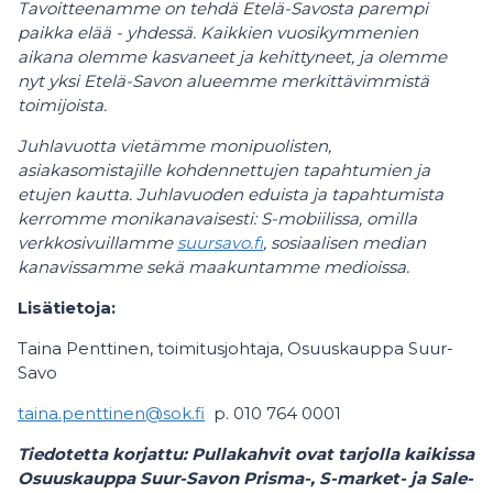
Tavoitteenamme on tehdä Etelä-Savosta parempi
paikka elää - yhdessä. Kaikkien vuosikymmenien
aikana olemme kasvaneet ja kehittyneet, ja olemme
nyt yksi Etelä-Savon alueemme merkittävimmistä
toimijoista.​ ​
Juhlavuotta vietämme monipuolisten,
asiakasomistajille kohdennettujen tapahtumien ja
etujen kautta. Juhlavuoden eduista ja tapahtumista
kerromme monikanavaisesti: S-mobiilissa, omilla
verkkosivuillamme
suursavo.fi
, sosiaalisen median
kanavissamme sekä maakuntamme medioissa.​
Lisätietoja:
Taina Penttinen, toimitusjohtaja, Osuuskauppa Suur-
Savo
taina.penttinen@sok.fi
p. 010 764 0001
Tiedotetta korjattu: Pullakahvit ovat tarjolla kaikissa
Osuuskauppa Suur-Savon Prisma-, S-market- ja Sale-