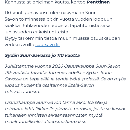
Kannustajat-ohjelman kautta, kertoo
Penttinen
.
110-vuotisjuhlavuosi tulee näkymään Suur-
Savon toiminnassa pitkin vuotta vuoden loppuun
saakka. Juhlavuoden eduista, tapahtumista sekä
juhlavuoden erikoistuotteista
löytyy tarkemmin tietoa muun muassa osuuskaupan
verkkosivuilta
suursavo.fi
.
Sydän Suur-Savossa jo 110 vuotta ​
Juhlistamme vuonna 2026 Osuuskauppa Suur-Savon
110-vuotista taivalta. Ihminen edellä – Sydän Suur-
Savossa on tapa elää ja tehdä työtä yhdessä. Se on myös
lupaus huolehtia osaltamme Etelä-Savon
tulevaisuudesta. ​
Osuuskauppa Suur-Savon tarina alkoi 8.5.1916 ja
toiminta lähti liikkeelle pienistä puroista, joista se kasvoi
tuhansien ihmisten aikaansaannosten myötä
maakunnalliseksi alueosuuskaupaksi.​