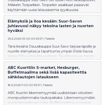
Osuuskauppa Suur-Savo tuo uudet ABC-latauspisteet
Mikkelin Toriparkkiin. Toriparkin asiakkaat pääsevät
käyttämään uusia latausasemia syyskuussa
​​Elämyksiä ja iloa kesään: Suur-Savon
juhlavuosi näkyy tekoina lasten ja nuorten
hyväksi​
25.6.2026 09:00:00 EEST
|
Tiedote
Tänä kesänä Osuuskauppa Suur-Savo tarjoaa lapsille ja
nuorille elämyksiä ja tapahtumia ympäri Etelä-Savoa
osana 110-vuotisjuhlavuottaan. Tavoitteena on tarjota
alueen lapsille ja nuorille mielekästä kesätekemistä:
liikkumista, uusien taitojen oppimista ja yhdessä
ABC Kuorttiin S-market, Hesburger,
tekemisen iloa.
Buffetmaailma sekä lisää kapasiteettia
sähköautojen lataukseen
18.6.2026 11:00:00 EEST
|
Tiedote
ABC Kuortin liikennemyymälä uudistetaan viitostien
monipuolisimmaksi taukopaikaksi. Liikennemyymälän
ravintolamaailmaan tulee Buffetmaailma ja nopean