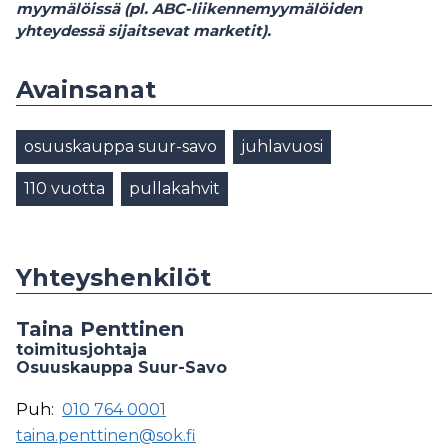
myymälöissä (pl. ABC-liikennemyymälöiden
yhteydessä sijaitsevat marketit).
Avainsanat
osuuskauppa suur-savo
juhlavuosi
110 vuotta
pullakahvit
Yhteyshenkilöt
Taina Penttinen
toimitusjohtaja
Osuuskauppa Suur-Savo
Puh:
010 764 0001
taina.penttinen@sok.fi