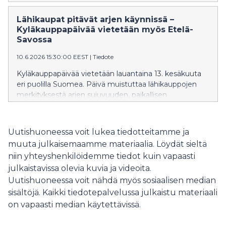
syömisen hampurilaisravintola Hesburger.
Osuuskauppa Suur-Savon suunnitelmissa on myös
​​Lähikaupat pitävät arjen käynnissä –
ABC:n Sale-myymälän uudistaminen valikoimaltaan
Kyläkauppapäivää vietetään myös Etelä-
laajemmaksi S-marketiksi. Sähköautoja ladataan
Savossa​
tulevaisuudessa jättikentällä, jossa aseman
10.6.2026 15:30:00 EEST
|
Tiedote
kokonaisteho nousee massiiviseen kolmeen
megawattiin.
Kyläkauppapäivää vietetään lauantaina 13. kesäkuuta
eri puolilla Suomea. Päivä muistuttaa lähikauppojen
merkityksestä arjen sujuvuuden, paikallisen
elinvoiman ja huoltovarmuuden
tukijana myös meillä Etelä-Savossa.
Uutishuoneessa voit lukea tiedotteitamme ja
muuta julkaisemaamme materiaalia. Löydät sieltä
niin yhteyshenkilöidemme tiedot kuin vapaasti
julkaistavissa olevia kuvia ja videoita.
Uutishuoneessa voit nähdä myös sosiaalisen median
sisältöjä. Kaikki tiedotepalvelussa julkaistu materiaali
on vapaasti median käytettävissä.