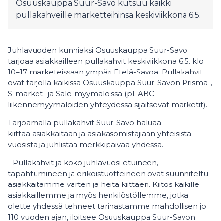
Osuuskauppa Suur-Savo kutsuu kaikki
pullakahveille marketteihinsa keskiviikkona 6.5.
Juhlavuoden kunniaksi Osuuskauppa Suur-Savo
tarjoaa asiakkailleen pullakahvit keskiviikkona 6.5. klo
10–17 marketeissaan ympäri Etelä-Savoa. Pullakahvit
ovat tarjolla kaikissa Osuuskauppa Suur-Savon Prisma-,
S-market- ja Sale-myymälöissä (pl. ABC-
liikennemyymälöiden yhteydessä sijaitsevat marketit).
Tarjoamalla pullakahvit Suur-Savo haluaa
kiittää asiakkaitaan ja asiakasomistajiaan yhteisistä
vuosista ja juhlistaa merkkipäivää yhdessä.
- Pullakahvit ja koko juhlavuosi etuineen,
tapahtumineen ja erikoistuotteineen ovat suunniteltu
asiakkaitamme varten ja heitä kiittäen. Kiitos kaikille
asiakkaillemme ja myös henkilöstöllemme, jotka
olette yhdessä tehneet tarinastamme mahdollisen jo
110 vuoden ajan, iloitsee Osuuskauppa Suur-Savon