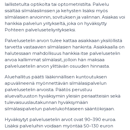
laillistetulta optikolta tai optometristilta. Palvelu
sisältää silmälasilinssien ja kehysten lisäksi myös
silmälasien arvioinnin, sovituksen ja valinnan. Asiakas voi
hankkia palvelun yritykseltä, joka on hyväksytty
Pohteen palveluseteliyritykseksi.
Palvelusetelin arvon tulee kattaa asiakkaan yksilöllistä
tarvetta vastaavien silmälasien hankinta. Asiakkaalla on
halutessaan mahdollisuus hankkia itse palvelusetelin
arvoa kalliimmat silmälasit, jolloin hän maksaa
palvelusetelin arvon ylittävän osuuden hinnasta.
Aluehallitus päätti lääkinnällisen kuntoutuksen
apuvälineenä myönnettävän silmälasipalvelun
palvelusetelin arvoista. Päätös perustuu
aluevaltuuston hyväksymiin yleisiin periaatteisiin sekä
tulevaisuuslautakunnan hyväksymään
silmälasipalvelun palvelukohtaiseen sääntökirjaan.
Hyväksytyt palvelusetelin arvot ovat 90–390 euroa.
Lisäksi palveluihin voidaan myöntää 50–130 euron