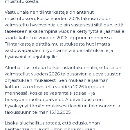
muistutuksesta.
Vastuunalainen tilintarkastaja on antanut
muistutuksen,​ koska vuoden 2026 talousarvio on
valmisteltu hyvinvointialuelain vastaisesti siltä osin,​ että
taseeseen aikaisempina vuosina kertynyttä alijäämää ei
saada katettua vuoden 2026 loppuun mennessä.
Tilintarkastaja esittää muistutuksesta huolimatta
vastuuvapauden myöntämistä aluehallitukselle ja
hyvinvointialuejohtajalle.
Aluehallitus toteaa tarkastuslautakunnalle, että se on
valmistellut vuoden 2026 talousarvion aluevaltuuston
ohjeistuksen mukaisesti. Sen mukaan alijäämän
kattamista ei tavoitella vuoden 2026 loppuun
mennessä, koska se vaarantaisi sosiaali- ja
terveydenhuollon palvelut. Aluevaltuusto on
hyväksynyt tämän mukaisesti laaditun talousarvion ja
taloussuunnitelman 15.12.2025.
Lisäksi aluehallitus toteaa, että eduskunnan
käsittelyssä on lakimuutos, jonka mukaan