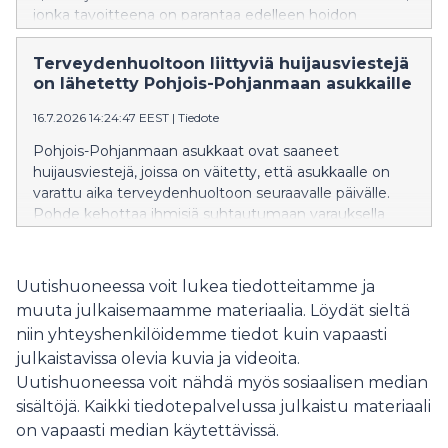
jonka tavoitteena on parantaa edelleen hoidon
jatkuvuutta ja sujuvoittaa perusterveydenhuollon
palveluja.
Terveydenhuoltoon liittyviä huijausviestejä
on lähetetty Pohjois-Pohjanmaan asukkaille
16.7.2026 14:24:47 EEST
|
Tiedote
Pohjois-Pohjanmaan asukkaat ovat saaneet
huijausviestejä, joissa on väitetty, että asukkaalle on
varattu aika terveydenhuoltoon seuraavalle päivälle.
Pohde kehottaa ihmisiä suhtautumaan varauksella
viesteihin, joissa on linkki.
Uutishuoneessa voit lukea tiedotteitamme ja
muuta julkaisemaamme materiaalia. Löydät sieltä
niin yhteyshenkilöidemme tiedot kuin vapaasti
julkaistavissa olevia kuvia ja videoita.
Uutishuoneessa voit nähdä myös sosiaalisen median
sisältöjä. Kaikki tiedotepalvelussa julkaistu materiaali
on vapaasti median käytettävissä.