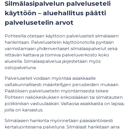
Silmälasipalvelun palveluseteli
käyttöön – aluehallitus päätti
palvelusetelin arvot
Pohteella otetaan käyttöön palveluseteli silmälasien
hankintaan. Palvelusetelin käyttöönotolla pyritään
varmistamaan yhdenvertaiset silmälasipalvelut sekä
riittävän kattava ja toimiva palveluverkosto koko
alueella. Silmälasipalvelua järjestetään myös
ostopalveluna.
Palveluseteli voidaan myöntää asiakkaalle
valtakunnallisesti määriteltyjen perusteiden mukaan.
Päätöksen palvelusetelin myöntämisestä tekee
Pohteen näkökeskuksen erikoislääkäri tai silmätautien
poliklinikan vastuulääkäri. Valtaosa asiakkaista on lapsia,
joilla on karsastus.
Silmälasien hankinta myönnetään pääsääntöisesti
kertaluonteisena palveluna. Silmälasit hankitaan aina