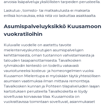
arvoisia lisäpalveluja yksilöllisten tarpeiden perusteella.
Laskutus-, toimisto- tai matkakuluista ei makseta
erillisiä korvauksia, eikä niitä voi laskuttaa asiakkaalta.
Asumispalveluyksikkö Kuusamoon
vuokratiloihin
Kuluvalle vuodelle on asetettu tavoite
mielenterveyskuntoutujien asumispalvelujen
kehittämisestä, oman tuotannon vahvistamisesta ja
talouden tasapainottamisesta. Taivalkosken
ryhmäkodin kiinteistö on todettu vakavasti
vaurioituneeksi kosteus- ja homeongelmien vuoksi.
Kuusamon Mielentupa ei myöskään täytä yhteisöllisen
asumisen vaatimuksia ilman mittavia remontteja.
Taivalkosken kunnan ja Pohteen tilapalveluiden laajan
kartoituksen perusteella Taivalkoskelta ei löydy
soveltuvaa korvaavaa tilaa. Kuusamosta on
vuokrattavissa toimintaan soveltuvat, asianmukaiset