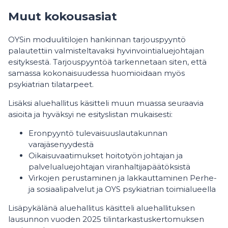
Muut kokousasiat
OYSin moduulitilojen hankinnan tarjouspyyntö
palautettiin valmisteltavaksi hyvinvointialuejohtajan
esityksestä. Tarjouspyyntöä tarkennetaan siten, että
samassa kokonaisuudessa huomioidaan myös
psykiatrian tilatarpeet.
Lisäksi aluehallitus käsitteli muun muassa seuraavia
asioita ja hyväksyi ne esityslistan mukaisesti:
Eronpyyntö tulevaisuuslautakunnan
varajäsenyydestä
Oikaisuvaatimukset hoitotyön johtajan ja
palvelualuejohtajan viranhaltijapäätöksistä
Virkojen perustaminen ja lakkauttaminen Perhe-
ja sosiaalipalvelut ja OYS psykiatrian toimialueella
Lisäpykälänä aluehallitus käsitteli aluehallituksen
lausunnon vuoden 2025 tilintarkastuskertomuksen