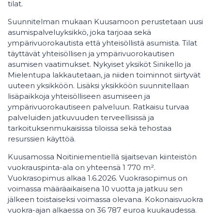
tilat.
Suunnitelman mukaan Kuusamoon perustetaan uusi
asumispalveluyksikkö, joka tarjoaa sekä
ympärivuorokautista että yhteisöllistä asumista. Tilat
täyttävät yhteisöllisen ja ympärivuorokautisen
asumisen vaatimukset. Nykyiset yksiköt Sinikello ja
Mielentupa lakkautetaan, ja niiden toiminnot siirtyvät
uuteen yksikköön. Lisäksi yksikköön suunnitellaan
lisäpaikkoja yhteisölliseen asumiseen ja
ympärivuorokautiseen palveluun. Ratkaisu turvaa
palveluiden jatkuvuuden terveellisissä ja
tarkoituksenmukaisissa tiloissa sekä tehostaa
resurssien käyttöä.
Kuusamossa Noitiniementiellä sijaitsevan kiinteistön
vuokrauspinta-ala on yhteensä 1 770 m².
Vuokrasopimus alkaa 1.6.2026. Vuokrasopimus on
voimassa määräaikaisena 10 vuotta ja jatkuu sen
jälkeen toistaiseksi voimassa olevana. Kokonaisvuokra
vuokra-ajan alkaessa on 36 787 euroa kuukaudessa.