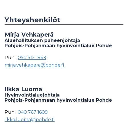
Yhteyshenkilöt
Mirja Vehkaperä
Aluehallituksen puheenjohtaja
Pohjois-Pohjanmaan hyvinvointialue Pohde
Puh:
050 512 1949
mirja.vehkapera@pohde.fi
Ilkka Luoma
Hyvinvointialuejohtaja
Pohjois-Pohjanmaan hyvinvointialue Pohde
Puh:
040 767 1609
ilkka.luoma@pohde.fi