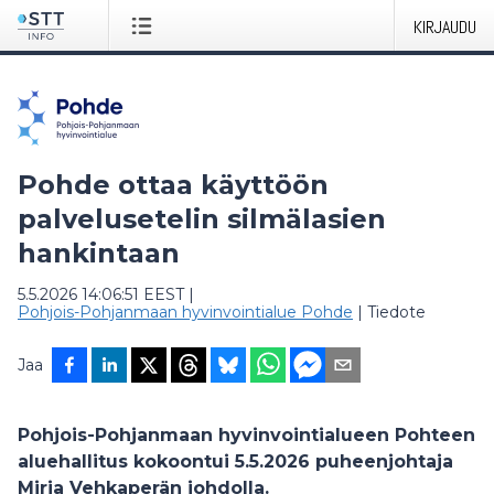
KIRJAUDU
Pohde ottaa käyttöön
palvelusetelin silmälasien
hankintaan
5.5.2026 14:06:51 EEST
|
Pohjois-Pohjanmaan hyvinvointialue Pohde
|
Tiedote
Jaa
Pohjois-Pohjanmaan hyvinvointialueen Pohteen
aluehallitus kokoontui 5.5.2026 puheenjohtaja
Mirja Vehkaperän johdolla.