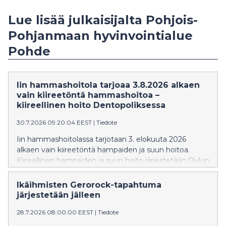
Lue lisää julkaisijalta Pohjois-
Pohjanmaan hyvinvointialue
Pohde
Iin hammashoitola tarjoaa 3.8.2026 alkaen
vain kiireetöntä hammashoitoa –
kiireellinen hoito Dentopoliksessa
30.7.2026 09:20:04 EEST
|
Tiedote
Iin hammashoitolassa tarjotaan 3. elokuuta 2026
alkaen vain kiireetöntä hampaiden ja suun hoitoa.
Kiireellinen hampaiden ja suun hoito järjestetään Oulun
Dentopoliksessa.
Ikäihmisten Gerorock-tapahtuma
järjestetään jälleen
28.7.2026 08:00:00 EEST
|
Tiedote