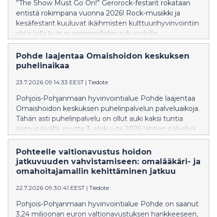
”The Show Must Go On!” Gerorock-festarit rokataan
entistä rokimpana vuonna 2026! Rock-musiikki ja
kesäfestarit kuuluvat ikäihmisten kulttuurihyvinvointiin
yhtä lailla kuin nuoremmillekin sukupolville.
Pohde laajentaa Omaishoidon keskuksen
puhelinaikaa
23.7.2026 09:14:33 EEST
|
Tiedote
Pohjois-Pohjanmaan hyvinvointialue Pohde laajentaa
Omaishoidon keskuksen puhelinpalvelun palveluaikoja.
Tähän asti puhelinpalvelu on ollut auki kaksi tuntia
aamupäivällä, mutta 3. elokuuta 2026 lähtien palvelua
saa myös kello 12–14.
Pohteelle valtionavustus hoidon
jatkuvuuden vahvistamiseen: omalääkäri- ja
omahoitajamallin kehittäminen jatkuu
22.7.2026 09:30:41 EEST
|
Tiedote
Pohjois-Pohjanmaan hyvinvointialue Pohde on saanut
3,24 miljoonan euron valtionavustuksen hankkeeseen,