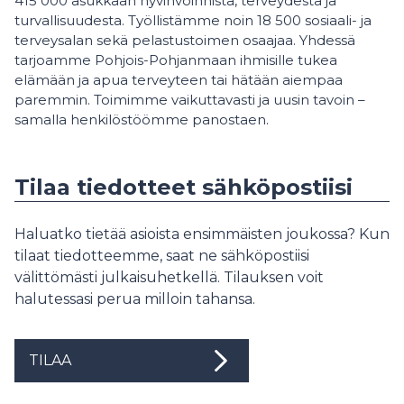
415 000 asukkaan hyvinvoinnista, terveydestä ja
turvallisuudesta. Työllistämme noin 18 500 sosiaali- ja
terveysalan sekä pelastustoimen osaajaa. Yhdessä
tarjoamme Pohjois-Pohjanmaan ihmisille tukea
elämään ja apua terveyteen tai hätään aiempaa
paremmin. Toimimme vaikuttavasti ja uusin tavoin –
samalla henkilöstöömme panostaen.
Tilaa tiedotteet sähköpostiisi
Haluatko tietää asioista ensimmäisten joukossa? Kun
tilaat tiedotteemme, saat ne sähköpostiisi
välittömästi julkaisuhetkellä. Tilauksen voit
halutessasi perua milloin tahansa.
TILAA