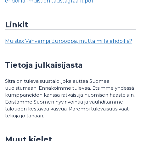
ehdoilla -muistion taustagraafit.pdf
Linkit
Muistio: Vahvempi Eurooppa, mutta millä ehdoilla?
Tietoja julkaisijasta
Sitra on tulevaisuustalo, joka auttaa Suomea
uudistumaan. Ennakoimme tulevaa. Etsimme yhdessä
kumppaneiden kanssa ratkaisuja huomisen haasteisiin.
Edistämme Suomen hyvinvointia ja vauhditamme
talouden kestävää kasvua. Parempi tulevaisuus vaatii
tekoja jo tänään.
Muut kielet