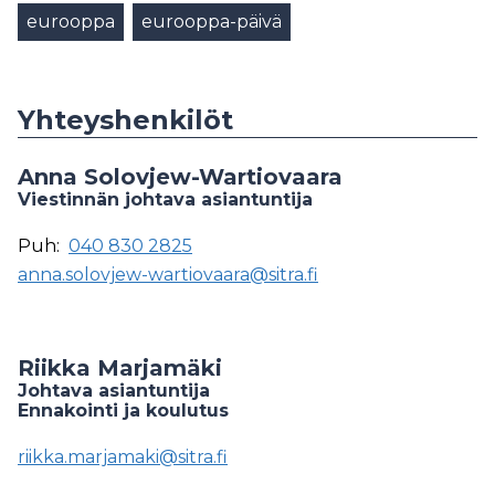
eurooppa
eurooppa-päivä
Yhteyshenkilöt
Anna Solovjew-Wartiovaara
Viestinnän johtava asiantuntija
Puh:
040 830 2825
anna.solovjew-wartiovaara@sitra.fi
Riikka Marjamäki
Johtava asiantuntija
Ennakointi ja koulutus
riikka.marjamaki@sitra.fi