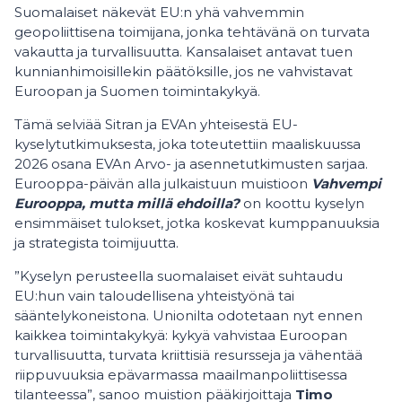
Suomalaiset näkevät EU:n yhä vahvemmin
geopoliittisena toimijana, jonka tehtävänä on turvata
vakautta ja turvallisuutta. Kansalaiset antavat tuen
kunnianhimoisillekin päätöksille, jos ne vahvistavat
Euroopan ja Suomen toimintakykyä.
Tämä selviää Sitran ja EVAn yhteisestä EU-
kyselytutkimuksesta, joka toteutettiin maaliskuussa
2026 osana EVAn Arvo- ja asennetutkimusten sarjaa.
Eurooppa-päivän alla julkaistuun muistioon
Vahvempi
Eurooppa, mutta millä ehdoilla?
on koottu kyselyn
ensimmäiset tulokset, jotka koskevat kumppanuuksia
ja strategista toimijuutta.
”Kyselyn perusteella suomalaiset eivät suhtaudu
EU:hun vain taloudellisena yhteistyönä tai
sääntelykoneistona. Unionilta odotetaan nyt ennen
kaikkea toimintakykyä: kykyä vahvistaa Euroopan
turvallisuutta, turvata kriittisiä resursseja ja vähentää
riippuvuuksia epävarmassa maailmanpoliittisessa
tilanteessa”, sanoo muistion pääkirjoittaja
Timo