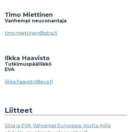
Timo Miettinen
Vanhempi neuvonantaja
timo.miettinen@sitra.fi
Ilkka Haavisto
Tutkimuspäällikkö
EVA
ilkka.haavisto@eva.fi
Liitteet
Sitra ja EVA: Vahvempi Eurooppa, mutta millä