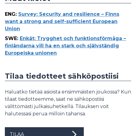
ENG
:
Survey: Security and resilience – Finns
want a strong and self-sufficient European
Union
SWE
:
Enkät: Trygghet och funktionsförmåga –
finländarna vill ha en stark och självständig
Europeiska unionen
Tilaa tiedotteet sähköpostiisi
Haluatko tietää asioista ensimmäisten joukossa? Kun
tilaat tiedotteemme, saat ne sähköpostiisi
välittömästi julkaisuhetkellä. Tilauksen voit
halutessasi perua milloin tahansa.
TILAA