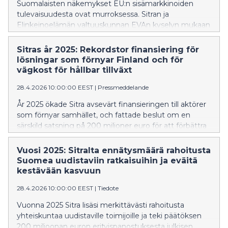
Suomalaisten näkemykset EU:n sisämarkkinoiden
tulevaisuudesta ovat murroksessa. Sitran ja
Elinkeinoelämän valtuuskunnan EVAn kyselyn mukaan
suomalaiset odottavat unionilta aiempaa
aktiivisempaa roolia Euroopan teollisen perustan,
Sitras år 2025: Rekordstor finansiering för
teknologisen kilpailukyvyn ja huoltovarmuuden
lösningar som förnyar Finland och för
vahvistamisessa. Omavaraisuudesta ollaan myös
vägkost för hållbar tillväxt
valmiita maksamaan, kunhan kilpailu EU:n sisällä on
28.4.2026 10:00:00 EEST
|
Pressmeddelande
reilua.
År 2025 ökade Sitra avsevärt finansieringen till aktörer
som förnyar samhället, och fattade beslut om en
särskild satsning på 200 miljoner euro för att förbättra
produktiviteten inom den offentliga sektorn och för
att finansiera tillväxtföretag. Förutom den populära
Vuosi 2025: Sitralta ennätysmäärä rahoitusta
rapporten Megatrender 2026 sammanställde Sitra en
Suomea uudistaviin ratkaisuihin ja eväitä
omfattande helhetsbild av förutsättningarna för hållbar
kestävään kasvuun
tillväxt i Finland. Framtidshuset Sitras arbete och
28.4.2026 10:00:00 EEST
|
Tiedote
resultat redovisas i verksamhetsberättelsen och
bokslutet för år 2025.
Vuonna 2025 Sitra lisäsi merkittävästi rahoitusta
yhteiskuntaa uudistaville toimijoille ja teki päätöksen
200 miljoonan euron erityispanostuksesta julkisen