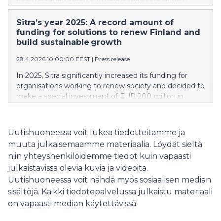
sektorin tuottavuuteen ja kasvuyritysten rahoitukseen.
Suositun Megatrendit 2026 -raportin lisäksi Sitra koosti
Sitra’s year 2025: A record amount of
laajan tilannekuvan Suomen kestävän kasvun
funding for solutions to renew Finland and
edellytyksistä. Tulevaisuustalo Sitran työstä ja tuloksista
build sustainable growth
kertoo vuoden 2025 toimintakertomus ja tilinpäätös.
28.4.2026 10:00:00 EEST
|
Press release
In 2025, Sitra significantly increased its funding for
organisations working to renew society and decided to
make a special investment of EUR 200 million in
public sector productivity and financing for growth
companies. In addition to the popular Megatrends
2026 report, Sitra compiled an extensive situational
Uutishuoneessa voit lukea tiedotteitamme ja
picture on the conditions for sustainable growth in
muuta julkaisemaamme materiaalia. Löydät sieltä
Finland. Sitra’s annual report and financial statements
niin yhteyshenkilöidemme tiedot kuin vapaasti
for 2025 provide information about its work and
julkaistavissa olevia kuvia ja videoita.
results.
Uutishuoneessa voit nähdä myös sosiaalisen median
sisältöjä. Kaikki tiedotepalvelussa julkaistu materiaali
on vapaasti median käytettävissä.