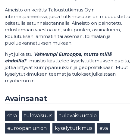
Aineisto on kerätty Taloustutkimus Oy:n
internetpaneelissa, josta tutkimusotos on muodostettu
ositetulla satunnaisotannalla. Aineisto on painotettu
edustamaan väestöä iän, sukupuolen, asuinalueen,
koulutuksen, ammatin tai aseman, toimialan ja
puoluekannatuksen mukaan.
Nyt julkaistu
Vahvempi Eurooppa, mutta millä
ehdoilla?
-muistio käsittelee kyselytutkimuksen osioita,
jotka liittyvät kumppanuuksiin ja geopolitiikkaan. Muut
kyselytutkimuksen teemat ja tulokset julkaistaan
myöhemmin.
Avainsanat
sitra
tulevaisuus
tulevaisuustalo
euroopan unioni
kyselytutkimus
eva