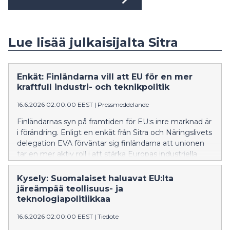
Lue lisää julkaisijalta Sitra
Enkät: Finländarna vill att EU för en mer
kraftfull industri- och teknikpolitik
16.6.2026 02:00:00 EEST
|
Pressmeddelande
Finländarnas syn på framtiden för EU:s inre marknad är
i förändring. Enligt en enkät från Sitra och Näringslivets
delegation EVA förväntar sig finländarna att unionen
tar en mer aktiv roll i att stärka Europas industriella
grund, teknologiska konkurrenskraft och
försörjningsberedskap. Man är också beredd att betala
Kysely: Suomalaiset haluavat EU:lta
för ökad självförsörjning, så länge konkurrensen inom
järeämpää teollisuus- ja
EU är rättvis.
teknologiapolitiikkaa
16.6.2026 02:00:00 EEST
|
Tiedote