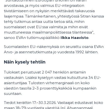
”Suhtautuminen Euroopan unioniin on varsin
arvostavaa, ja myös valmius EU-integraation
tiivistämiseen on nykyisin merkittävästi takavuosia
laajempaa. Tämänkertainen, yhteistyössä Sitran kanssa
tehty tutkimus antaa uutta tietoa siitä, mihin
suomalaiset ovat EU:ssa valmiita ja mihin eivät
muuttuneessa maailmanpoliittisessa tilanteessa”,
sanoo EVAn tutkimuspäällikkö
Ilkka Haavisto
.
Suomalaisten EU-näkemyksiä on seurattu osana EVAn
Arvo- ja asennetutkimusta jo vuodesta 1992 lähtien.
Näin kysely tehtiin
Tulokset perustuvat 2 047 henkilön antamiin
vastauksiin. Lisäksi kyselyyn vastasi kutsuttuna 34 EU-
asiantuntijaa. Tulosten virhemarginaali on koko
väestön tasolla 2–3 prosenttiyksikköä kumpaankin
suuntaan.
Tiedot kerättiin 17.–30.3.2026. Vastaajat edustavat koko
maan 18–79-vuotiasta väestöä (pl. Ahvenanmaa).