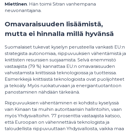
Miettinen
. Hän toimii Sitran vanhempana
neuvonantajana.
Omavaraisuuden lisäämistä,
mutta ei hinnalla millä hyvänsä
Suomalaiset tukevat kyselyn perusteella vankasti EU:n
strategista autonomiaa, riippuvuuksien vähentämistä ja
kriittisten resurssien suojaamista. Selvä enemmistö
vastaajista (79 %) kannattaa EU:n omavaraisuuden
vahvistamista kriittisissä teknologioissa ja tuotteissa.
Esimerkkejä kriittisistä teknologioista ovat puolijohteet
ja tekoäly. Myös ruokaturvaan ja energiantuotantoon
panostaminen nähdään tärkeänä.
Riippuvuuksien vähentäminen ei kohdistu kyselyssä
vain Kiinaan tai muihin autoritaarisiin hallintoihin, vaan
myös Yhdysvaltoihin. 77 prosenttia vastaajista katsoo,
että Euroopan on vähennettävä teknologista ja
taloudellista riippuvuuttaan Yhdysvalloista, vaikka maa