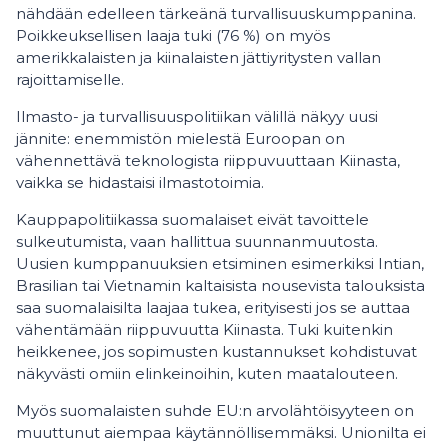
nähdään edelleen tärkeänä turvallisuuskumppanina.
Poikkeuksellisen laaja tuki (76 %) on myös
amerikkalaisten ja kiinalaisten jättiyritysten vallan
rajoittamiselle.
Ilmasto- ja turvallisuuspolitiikan välillä näkyy uusi
jännite: enemmistön mielestä Euroopan on
vähennettävä teknologista riippuvuuttaan Kiinasta,
vaikka se hidastaisi ilmastotoimia.
Kauppapolitiikassa suomalaiset eivät tavoittele
sulkeutumista, vaan hallittua suunnanmuutosta.
Uusien kumppanuuksien etsiminen esimerkiksi Intian,
Brasilian tai Vietnamin kaltaisista nousevista talouksista
saa suomalaisilta laajaa tukea, erityisesti jos se auttaa
vähentämään riippuvuutta Kiinasta. Tuki kuitenkin
heikkenee, jos sopimusten kustannukset kohdistuvat
näkyvästi omiin elinkeinoihin, kuten maatalouteen.
Myös suomalaisten suhde EU:n arvolähtöisyyteen on
muuttunut aiempaa käytännöllisemmäksi. Unionilta ei