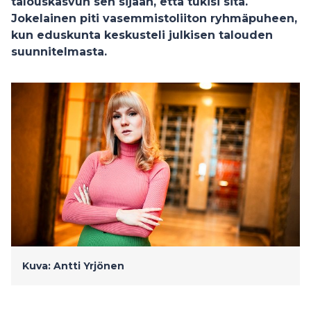
talouskasvun sen sijaan, että tukisi sitä.
Jokelainen piti vasemmistoliiton ryhmäpuheen,
kun eduskunta keskusteli julkisen talouden
suunnitelmasta.
Kuva: Antti Yrjönen