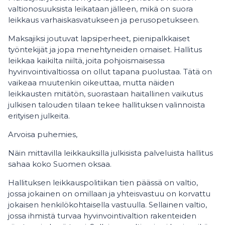
valtionosuuksista leikataan jälleen, mikä on suora
leikkaus varhaiskasvatukseen ja perusopetukseen.
Maksajiksi joutuvat lapsiperheet, pienipalkkaiset
työntekijät ja jopa menehtyneiden omaiset. Hallitus
leikkaa kaikilta niiltä, joita pohjoismaisessa
hyvinvointivaltiossa on ollut tapana puolustaa. Tätä on
vaikeaa muutenkin oikeuttaa, mutta näiden
leikkausten mitätön, suorastaan haitallinen vaikutus
julkisen talouden tilaan tekee hallituksen valinnoista
erityisen julkeita.
Arvoisa puhemies,
Näin mittavilla leikkauksilla julkisista palveluista hallitus
sahaa koko Suomen oksaa.
Hallituksen leikkauspolitiikan tien päässä on valtio,
jossa jokainen on omillaan ja yhteisvastuu on korvattu
jokaisen henkilökohtaisella vastuulla. Sellainen valtio,
jossa ihmistä turvaa hyvinvointivaltion rakenteiden