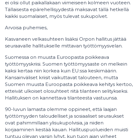
ei olisi ollut paikallakaan viimeiseen kolmeen vuoteen.
Tällaisesta epärehellisyydestä maksavat tällä hetkellä
kaikki suomalaiset, myös tulevat sukupolvet.
Arvoisa puhemies,
Kasvaneen velkasuhteen lisäksi Orpon hallitus jättää
seuraavalle hallitukselle mittavan työttömyysvelan.
Suomessa on muusta Euroopasta poikkeava
työttömyyskriisi. Suomen työttömyysaste on melkein
kaksi kertaa niin korkea kuin EU:ssa keskimäärin.
Kansainväliset kriisit vaikuttavat talouteen, mutta
Suomen muusta Euroopasta poikkeava kehitys kertoo,
etteivät ulkoiset olosuhteet riitä tilanteen selitykseksi.
Hallituksen on kannettava tilanteesta vastuunsa.
90-luvun lamasta olemme oppineet, että laajan
työttömyyden taloudelliset ja sosiaaliset seuraukset
ovat pahimmillaan ylisukupolvisia, ja niiden
korjaaminen kestää kauan. Hallituspuolueiden muisti
tuntuu olevan varsin lyhyt, kun tuon ajan virheet