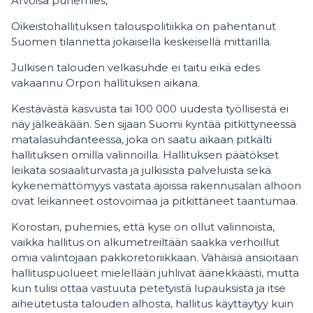
Arvoisa puhemies,
Oikeistohallituksen talouspolitiikka on pahentanut
Suomen tilannetta jokaisella keskeisellä mittarilla.
Julkisen talouden velkasuhde ei taitu eikä edes
vakaannu Orpon hallituksen aikana.
Kestävästä kasvusta tai 100 000 uudesta työllisestä ei
näy jälkeäkään. Sen sijaan Suomi kyntää pitkittyneessä
matalasuhdanteessa, joka on saatu aikaan pitkälti
hallituksen omilla valinnoilla. Hallituksen päätökset
leikata sosiaaliturvasta ja julkisista palveluista sekä
kykenemättömyys vastata ajoissa rakennusalan alhoon
ovat leikanneet ostovoimaa ja pitkittäneet taantumaa.
Korostan, puhemies, että kyse on ollut valinnoista,
vaikka hallitus on alkumetreiltään saakka verhoillut
omia valintojaan pakkoretoriikkaan. Vähäisiä ansioitaan
hallituspuolueet mielellään juhlivat äänekkäästi, mutta
kun tulisi ottaa vastuuta petetyistä lupauksista ja itse
aiheutetusta talouden alhosta, hallitus käyttäytyy kuin