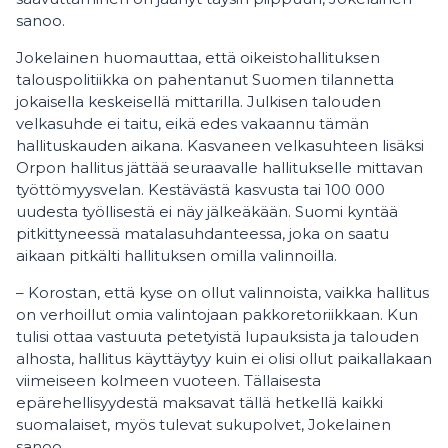
sanoo.
Jokelainen huomauttaa, että oikeistohallituksen
talouspolitiikka on pahentanut Suomen tilannetta
jokaisella keskeisellä mittarilla. Julkisen talouden
velkasuhde ei taitu, eikä edes vakaannu tämän
hallituskauden aikana. Kasvaneen velkasuhteen lisäksi
Orpon hallitus jättää seuraavalle hallitukselle mittavan
työttömyysvelan. Kestävästä kasvusta tai 100 000
uudesta työllisestä ei näy jälkeäkään. Suomi kyntää
pitkittyneessä matalasuhdanteessa, joka on saatu
aikaan pitkälti hallituksen omilla valinnoilla.
– Korostan, että kyse on ollut valinnoista, vaikka hallitus
on verhoillut omia valintojaan pakkoretoriikkaan. Kun
tulisi ottaa vastuuta petetyistä lupauksista ja talouden
alhosta, hallitus käyttäytyy kuin ei olisi ollut paikallakaan
viimeiseen kolmeen vuoteen. Tällaisesta
epärehellisyydestä maksavat tällä hetkellä kaikki
suomalaiset, myös tulevat sukupolvet, Jokelainen
sanoo.