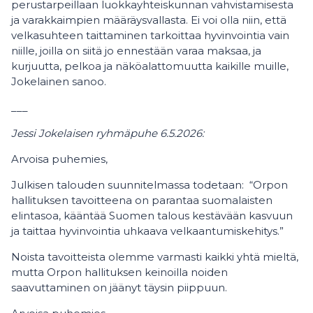
perustarpeillaan luokkayhteiskunnan vahvistamisesta
ja varakkaimpien määräysvallasta. Ei voi olla niin, että
velkasuhteen taittaminen tarkoittaa hyvinvointia vain
niille, joilla on siitä jo ennestään varaa maksaa, ja
kurjuutta, pelkoa ja näköalattomuutta kaikille muille,
Jokelainen sanoo.
___
Jessi Jokelaisen ryhmäpuhe 6.5.2026:
Arvoisa puhemies,
Julkisen talouden suunnitelmassa todetaan: “Orpon
hallituksen tavoitteena on parantaa suomalaisten
elintasoa, kääntää Suomen talous kestävään kasvuun
ja taittaa hyvinvointia uhkaava velkaantumiskehitys.”
Noista tavoitteista olemme varmasti kaikki yhtä mieltä,
mutta Orpon hallituksen keinoilla noiden
saavuttaminen on jäänyt täysin piippuun.