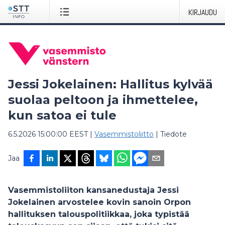
KIRJAUDU
Jessi Jokelainen: Hallitus kylvää
suolaa peltoon ja ihmettelee,
kun satoa ei tule
6.5.2026 15:00:00 EEST
|
Vasemmistoliitto
|
Tiedote
Jaa
Vasemmistoliiton kansanedustaja Jessi
Jokelainen arvostelee kovin sanoin Orpon
hallituksen talouspolitiikkaa, joka typistää