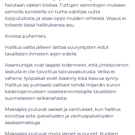
halutaan väkisin toistaa. Tuttujen sanontojen mukaan
samoilla konsteilla on turha odottaa uutta
lopputulosta, ja viisas oppii muiden virheistä. Viisaus ei
totisesti tässä hallituksessa asu.
Arvoisa puhemies,
Hallitus valitsi jälleen laittaa suuryritysten edut
tavallisten ihmisten arjen edelle.
Asiantuntijat ovat laajasti todenneet, että yhteisöveron
laskulla ei ole toivottua talousvaikutusta. Velka ei
vähene, työpaikat eivät lisäänny eikä kasvua synny.
Hallitus siis puhtaasti valitsee tehdä miljardin euron
kädenojennuksen osakkeenomistajille tavallisten
suomalaisten selkänahasta.
Maksajiksi joutuvat sairaat ja vanhukset, kun hallitus
korottaa sote-palveluiden ja vanhuspalveluiden
asiakasmaksuja.
Maksajiksi joutuvat myös lapset ja nuoret. Kuntien