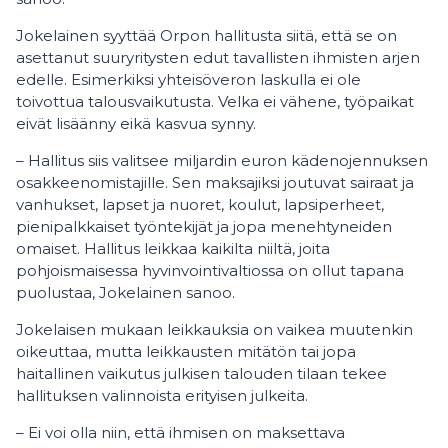
Jokelainen syyttää Orpon hallitusta siitä, että se on
asettanut suuryritysten edut tavallisten ihmisten arjen
edelle. Esimerkiksi yhteisöveron laskulla ei ole
toivottua talousvaikutusta. Velka ei vähene, työpaikat
eivät lisäänny eikä kasvua synny.
– Hallitus siis valitsee miljardin euron kädenojennuksen
osakkeenomistajille. Sen maksajiksi joutuvat sairaat ja
vanhukset, lapset ja nuoret, koulut, lapsiperheet,
pienipalkkaiset työntekijät ja jopa menehtyneiden
omaiset. Hallitus leikkaa kaikilta niiltä, joita
pohjoismaisessa hyvinvointivaltiossa on ollut tapana
puolustaa, Jokelainen sanoo.
Jokelaisen mukaan leikkauksia on vaikea muutenkin
oikeuttaa, mutta leikkausten mitätön tai jopa
haitallinen vaikutus julkisen talouden tilaan tekee
hallituksen valinnoista erityisen julkeita.
– Ei voi olla niin, että ihmisen on maksettava