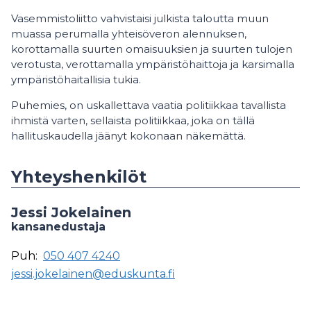
Vasemmistoliitto vahvistaisi julkista taloutta muun
muassa perumalla yhteisöveron alennuksen,
korottamalla suurten omaisuuksien ja suurten tulojen
verotusta, verottamalla ympäristöhaittoja ja karsimalla
ympäristöhaitallisia tukia.
Puhemies, on uskallettava vaatia politiikkaa tavallista
ihmistä varten, sellaista politiikkaa, joka on tällä
hallituskaudella jäänyt kokonaan näkemättä.
Yhteyshenkilöt
Jessi Jokelainen
kansanedustaja
Puh:
050 407 4240
jessi.jokelainen@eduskunta.fi