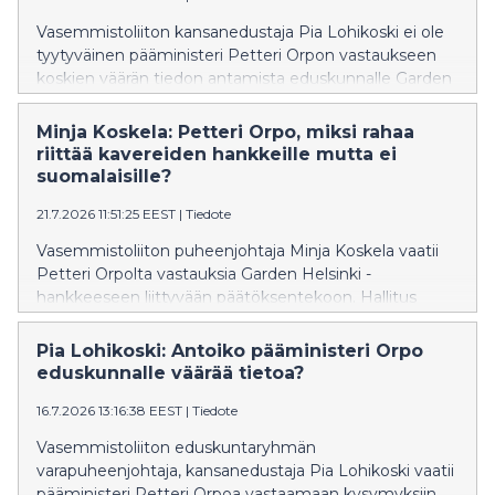
Vasemmistoliiton kansanedustaja Pia Lohikoski ei ole
tyytyväinen pääministeri Petteri Orpon vastaukseen
koskien väärän tiedon antamista eduskunnalle Garden
Helsinki -hankkeesta.
Minja Koskela: Petteri Orpo, miksi rahaa
riittää kavereiden hankkeille mutta ei
suomalaisille?
21.7.2026 11:51:25 EEST
|
Tiedote
Vasemmistoliiton puheenjohtaja Minja Koskela vaatii
Petteri Orpolta vastauksia Garden Helsinki -
hankkeeseen liittyvään päätöksentekoon. Hallitus
päätti puoliväliriihessä varata hankkeelle 35 miljoonan
euron tuen, vaikka virkamiesarvio hankkeesta oli
Pia Lohikoski: Antoiko pääministeri Orpo
kielteinen eikä hanke edennyt normaalin valmistelun
eduskunnalle väärää tietoa?
kautta. Eilen Orpo ilmoitti, ettei hallitus enää edistä
16.7.2026 13:16:38 EEST
|
Tiedote
hankkeen valtiontukea.
Vasemmistoliiton eduskuntaryhmän
varapuheenjohtaja, kansanedustaja Pia Lohikoski vaatii
pääministeri Petteri Orpoa vastaamaan kysymyksiin