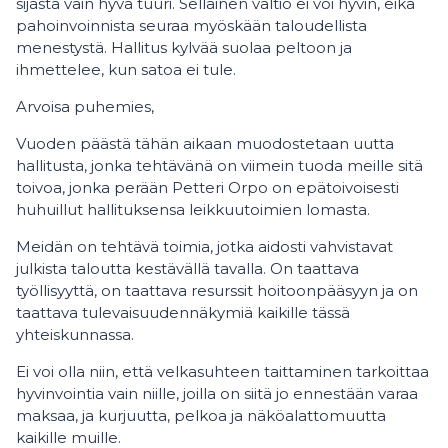
sijasta vain hyvä tuuri. Sellainen valtio ei voi hyvin, eikä
pahoinvoinnista seuraa myöskään taloudellista
menestystä. Hallitus kylvää suolaa peltoon ja
ihmettelee, kun satoa ei tule.
Arvoisa puhemies,
Vuoden päästä tähän aikaan muodostetaan uutta
hallitusta, jonka tehtävänä on viimein tuoda meille sitä
toivoa, jonka perään Petteri Orpo on epätoivoisesti
huhuillut hallituksensa leikkuutoimien lomasta.
Meidän on tehtävä toimia, jotka aidosti vahvistavat
julkista taloutta kestävällä tavalla. On taattava
työllisyyttä, on taattava resurssit hoitoonpääsyyn ja on
taattava tulevaisuudennäkymiä kaikille tässä
yhteiskunnassa.
Ei voi olla niin, että velkasuhteen taittaminen tarkoittaa
hyvinvointia vain niille, joilla on siitä jo ennestään varaa
maksaa, ja kurjuutta, pelkoa ja näköalattomuutta
kaikille muille.