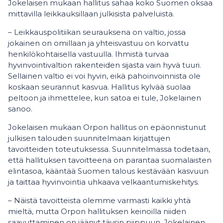
Jokelaisen mukaan hallitus sahaa koko Suomen oksaa
mittavilla leikkauksillaan julkisista palveluista.
– Leikkauspolitiikan seurauksena on valtio, jossa
jokainen on omillaan ja yhteisvastuu on korvattu
henkilökohtaisella vastuulla. Ihmistä turvaa
hyvinvointivaltion rakenteiden sijasta vain hyvä tuuri.
Sellainen valtio ei voi hyvin, eikä pahoinvoinnista ole
koskaan seurannut kasvua. Hallitus kylvää suolaa
peltoon ja ihmettelee, kun satoa ei tule, Jokelainen
sanoo.
Jokelaisen mukaan Orpon hallitus on epäonnistunut
julkisen talouden suunnitelmaan kirjattujen
tavoitteiden toteutuksessa. Suunnitelmassa todetaan,
että hallituksen tavoitteena on parantaa suomalaisten
elintasoa, kääntää Suomen talous kestävään kasvuun
ja taittaa hyvinvointia uhkaava velkaantumiskehitys.
– Näistä tavoitteista olemme varmasti kaikki yhtä
mieltä, mutta Orpon hallituksen keinoilla niiden
saavuttaminen on jäänyt täysin piippuun, Jokelainen