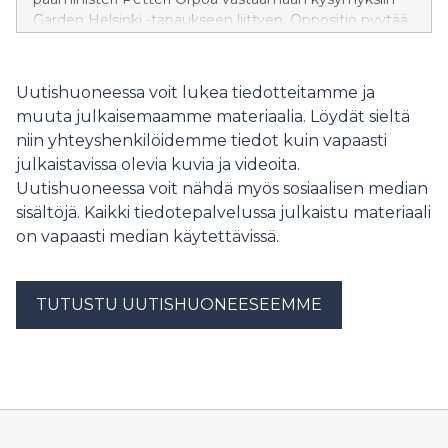
Garden Helsinki -tapaukseen liittyen. Oppositio pyytää
eduskuntaa koolle käsittelemään pääministerin
toimintaa asiassa.
Uutishuoneessa voit lukea tiedotteitamme ja
muuta julkaisemaamme materiaalia. Löydät sieltä
niin yhteyshenkilöidemme tiedot kuin vapaasti
julkaistavissa olevia kuvia ja videoita.
Uutishuoneessa voit nähdä myös sosiaalisen median
sisältöjä. Kaikki tiedotepalvelussa julkaistu materiaali
on vapaasti median käytettävissä.
TUTUSTU UUTISHUONEESEEMME