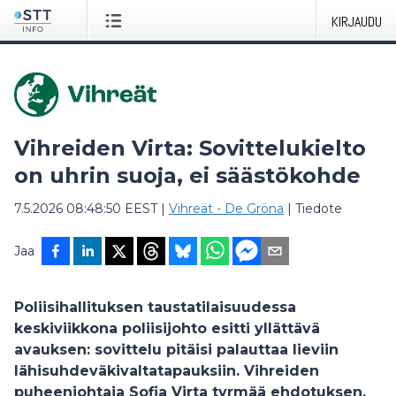
KIRJAUDU
Vihreiden Virta: Sovittelukielto
on uhrin suoja, ei säästökohde
7.5.2026 08:48:50 EEST
|
Vihreät - De Gröna
|
Tiedote
Jaa
Poliisihallituksen taustatilaisuudessa
keskiviikkona poliisijohto esitti yllättävä
avauksen: sovittelu pitäisi palauttaa lieviin
lähisuhdeväkivaltatapauksiin. Vihreiden
puheenjohtaja Sofia Virta tyrmää ehdotuksen.