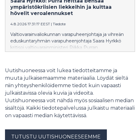
Saara Hyrkkö: Purra heittää bensaa
joka vie Suomea askel askeleelta pois maksuttoman
ympäristökriisien liekkeihin ja kuittaa
korkeakoulutuksen periaatteesta. Ministeri on
hövelit veroalennukset
vakuuttanut, että ensimmäinen korkeakoulututkinto
4.8.2026 17:31:17 EEST
|
Tiedote
säilyy maksuttomana vuoteen 2040 asti, samalla kun
hallitus valmistelee muutoksia, jotka mahdollistaisivat
Valtiovarainvaliokunnan varapuheenjohtaja ja vihreän
kokonaisen tutkinnon suorittamisen maksullisena
eduskuntaryhmän varapuheenjohtaja Saara Hyrkkö
avoimessa korkeakoulussa.
kritisoi valtiovarainministeri Riikka Purran
budjettiesitystä tavallisten suomalaisten huolien
sivuuttamisesta ja bensan heittämisestä
ympäristökriisien liekkeihin.
Uutishuoneessa voit lukea tiedotteitamme ja
muuta julkaisemaamme materiaalia. Löydät sieltä
niin yhteyshenkilöidemme tiedot kuin vapaasti
julkaistavissa olevia kuvia ja videoita.
Uutishuoneessa voit nähdä myös sosiaalisen median
sisältöjä. Kaikki tiedotepalvelussa julkaistu materiaali
on vapaasti median käytettävissä.
TUTUSTU UUTISHUONEESEEMME