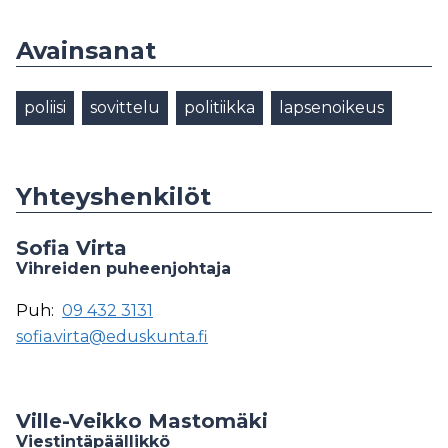
Avainsanat
poliisi
sovittelu
politiikka
lapsenoikeus
Yhteyshenkilöt
Sofia Virta
Vihreiden puheenjohtaja
Puh:
09 432 3131
sofia.virta@eduskunta.fi
Ville-Veikko Mastomäki
Viestintäpäällikkö