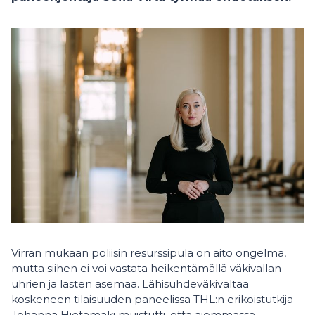
Virran mukaan poliisin resurssipula on aito ongelma,
mutta siihen ei voi vastata heikentämällä väkivallan
uhrien ja lasten asemaa. Lähisuhdeväkivaltaa
koskeneen tilaisuuden paneelissa THL:n erikoistutkija
Johanna Hietamäki muistutti, että aiemmassa