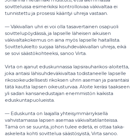
sovittelussa esimerkiksi kontrolloivaa väkivaltaa ei
tunnistettu ja prosessi kääntyi uhreja vastaan.
— Väkivallan uhri ei voi olla tasavertainen osapuoli
sovittelupöydässä, ja lapselle läheisen aikuisen
väkivaltakokemus on aina myös lapselle haitallista.
Sovittelukielto suojaa lähisuhdeväkivallan uhreja, eikä
se sovi säästökohteeksi, sanoo Virta.
Virta on ajanut eduskunnassa lapsirauharikos-aloitetta,
joka antaisi lähisuhdeväkivaltaa todistaneelle lapselle
rikosoikeudellisesti rikoksen uhrin aseman ja parantaisi
tätä kautta lapsen oikeusturvaa. Aloite keräsi taakseen
yli sadan kansanedustajan enemmistön kaikista
eduskuntapuolueista.
— Eduskunta on laajalla yhteisymmärryksellä
vahvistamassa lapsen asemaa väkivaltatilanteissa.
Tämä on se suunta, johon tulee edetä, ei ottaa taka-
askeleita kohti sovittelua säästösyistä, Virta sanoo.