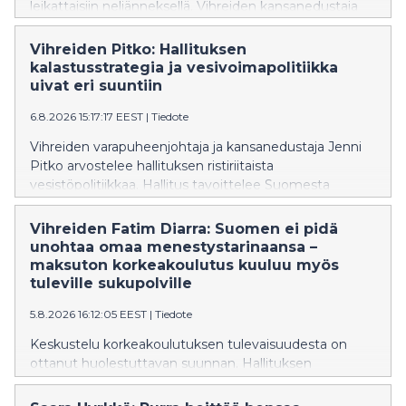
leikattaisiin neljänneksellä. Vihreiden kansanedustaja
Inka Hopsu vaatii hallitusta kunnioittamaan ja
vahvistamaan saamelaisten oikeuksia ja perumaan
Vihreiden Pitko: Hallituksen
leikkauksen syksyn budjettiriihessä.
kalastusstrategia ja vesivoimapolitiikka
uivat eri suuntiin
6.8.2026 15:17:17 EEST
|
Tiedote
Vihreiden varapuheenjohtaja ja kansanedustaja Jenni
Pitko arvostelee hallituksen ristiriitaista
vesistöpolitiikkaa. Hallitus tavoittelee Suomesta
Euroopan johtavaa kalastusmatkailumaata, mutta
samaan aikaan sen vesilakiesitys hidastaa
Vihreiden Fatim Diarra: Suomen ei pidä
vaelluskalojen nousureittien avaamista
unohtaa omaa menestystarinaansa –
vuosikymmenillä. Pitko vaatii vesilakiin sitovaa
maksuton korkeakoulutus kuuluu myös
aikataulua vaelluskalojen nousuesteiden purkamiseksi
tuleville sukupolville
ja vesivoimalupien tarkistamiseksi.
5.8.2026 16:12:05 EEST
|
Tiedote
Keskustelu korkeakoulutuksen tulevaisuudesta on
ottanut huolestuttavan suunnan. Hallituksen
suunnittelemat muutokset eivät ole yksittäisiä teknisiä
uudistuksia, vaan ne näyttävät olevan osa kehitystä,