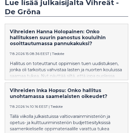
Lue lisää julkaisijalta Vihreät -
De Gröna
Vihreiden Hanna Holopainen: Onko
hallituksen suurin panostus kouluihin
osoittautumassa pannukakuksi?
7.8.2026 15:08:36 EEST
|
Tiedote
Hallitus on toteuttanut oppimisen tuen uudistuksen,
jonka oli tarkoitus vahvistaa lasten ja nuorten kouluissa
saamaa tukea. Nyt näyttää siltä, että jopa puolessa
kunnista on vaikeuksia tarjota lasten ja nuorten
tarpeiden mukaista tukea ja osassa kuntia jopa
Vihreiden Inka Hopsu: Onko hallitus
lakkautetaan erityisluokkia. Vihreiden kansanedustaja
unohtamassa saamelaisten oikeudet?
Hanna Holopainen vaatii, että hallitus ryhtyy korjaaviin
7.8.2026 14:10:16 EEST
|
Tiedote
toimenpiteisiin.
Tällä viikolla julkaistuissa valtiovarainministeriön ja
opetus- ja kulttuuriministeriön budjettiesityksissä
saamenkieliselle oppimateriaalille varattua tukea