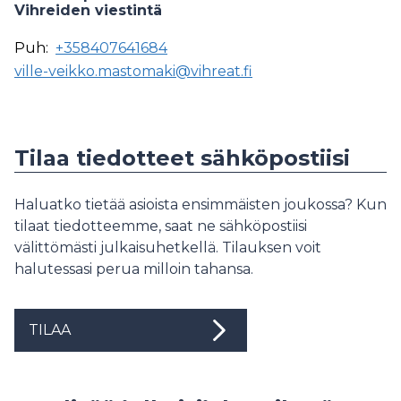
Vihreiden viestintä
Puh:
+358407641684
ville-veikko.mastomaki@vihreat.fi
Tilaa tiedotteet sähköpostiisi
Haluatko tietää asioista ensimmäisten joukossa? Kun
tilaat tiedotteemme, saat ne sähköpostiisi
välittömästi julkaisuhetkellä. Tilauksen voit
halutessasi perua milloin tahansa.
TILAA