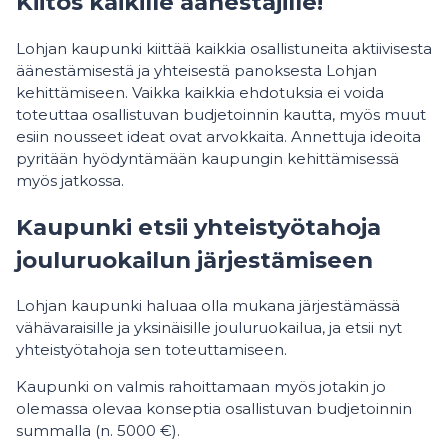
Kiitos kaikille äänestäjille!
Lohjan kaupunki kiittää kaikkia osallistuneita aktiivisesta
äänestämisestä ja yhteisestä panoksesta Lohjan
kehittämiseen. Vaikka kaikkia ehdotuksia ei voida
toteuttaa osallistuvan budjetoinnin kautta, myös muut
esiin nousseet ideat ovat arvokkaita. Annettuja ideoita
pyritään hyödyntämään kaupungin kehittämisessä
myös jatkossa.
Kaupunki etsii yhteistyötahoja
jouluruokailun järjestämiseen
Lohjan kaupunki haluaa olla mukana järjestämässä
vähävaraisille ja yksinäisille jouluruokailua, ja etsii nyt
yhteistyötahoja sen toteuttamiseen.
Kaupunki on valmis rahoittamaan myös jotakin jo
olemassa olevaa konseptia osallistuvan budjetoinnin
summalla (n. 5000 €).