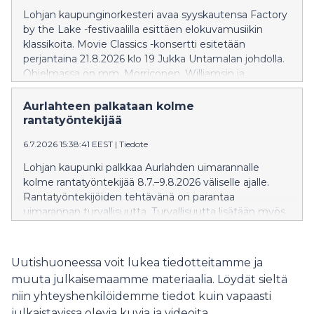
Lohjan kaupunginorkesteri avaa syyskautensa Factory
by the Lake -festivaalilla esittäen elokuvamusiikin
klassikoita. Movie Classics -konsertti esitetään
perjantaina 21.8.2026 klo 19 Jukka Untamalan johdolla.
Ohjelmassa on mm. Morriconen, Williamsin ja
Zimmerin teoksia. Konsertin solistina hurmaa
multilahjakas Maria Ylipää luontevalla olemuksellaan
Aurlahteen palkataan kolme
sekä ilmaisuvoimaisella ja herkällä äänellään. Niin
rantatyöntekijää
teatterin, television, elokuvien, musikaalien kuin
6.7.2026 15:38:41 EEST
|
Tiedote
monipuolisten musiikkiprojektien koulima taiteilija
antaa jokaiseen esiintymiseensä oman, läsnä olevan ja
Lohjan kaupunki palkkaa Aurlahden uimarannalle
syvästi tunteisiin vetoavan sävynsä. Konsertin juontaa
kolme rantatyöntekijää 8.7.–9.8.2026 väliselle ajalle.
tunnettu näyttelijä Krista Kosonen. Liput ennakkoon
Rantatyöntekijöiden tehtävänä on parantaa
myy NetTicket. Tule ajoissa paikalle, koska klo 17
uimarannan turvallisuutta. Turvallisuutta lisätään myös
esiintyy Cellomania Ilmaiskonsertissa! Katso koko
kylteillä ja levähdysalustoilla.
festivaalin ohjelma fbtl.fi
Uutishuoneessa voit lukea tiedotteitamme ja
muuta julkaisemaamme materiaalia. Löydät sieltä
niin yhteyshenkilöidemme tiedot kuin vapaasti
julkaistavissa olevia kuvia ja videoita.