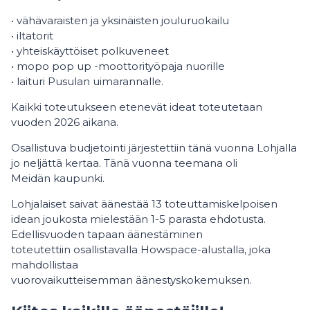
• vähävaraisten ja yksinäisten jouluruokailu
• iltatorit
• yhteiskäyttöiset polkuveneet
• mopo pop up -moottorityöpaja nuorille
• laituri Pusulan uimarannalle.
Kaikki toteutukseen etenevät ideat toteutetaan
vuoden 2026 aikana.
Osallistuva budjetointi järjestettiin tänä vuonna Lohjalla
jo neljättä kertaa. Tänä vuonna teemana oli
Meidän kaupunki.
Lohjalaiset saivat äänestää 13 toteuttamiskelpoisen
idean joukosta mielestään 1-5 parasta ehdotusta.
Edellisvuoden tapaan äänestäminen
toteutettiin osallistavalla Howspace-alustalla, joka
mahdollistaa
vuorovaikutteisemman äänestyskokemuksen.