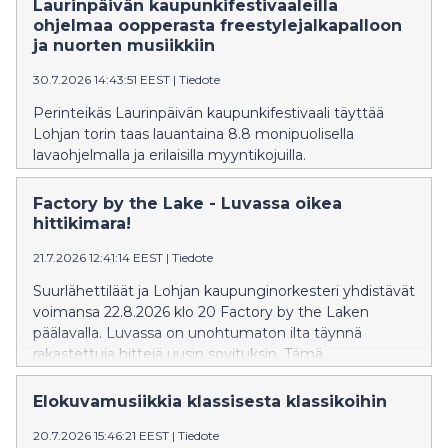
Solistina Emil Holmström. Liput ennakkoon
Laurinpäivän kaupunkifestivaaleilla
NetTicketistä.
ohjelmaa oopperasta freestylejalkapalloon
ja nuorten musiikkiin
30.7.2026 14:43:51 EEST
|
Tiedote
Perinteikäs Laurinpäivän kaupunkifestivaali täyttää
Lohjan torin taas lauantaina 8.8 monipuolisella
lavaohjelmalla ja erilaisilla myyntikojuilla.
Factory by the Lake - Luvassa oikea
hittikimara!
21.7.2026 12:41:14 EEST
|
Tiedote
Suurlähettiläät ja Lohjan kaupunginorkesteri yhdistävät
voimansa 22.8.2026 klo 20 Factory by the Laken
päälavalla. Luvassa on unohtumaton ilta täynnä
rakastettuja hittejä uusin sovituksin. Tämä
ainutlaatuinen konsertti kutsuu yleisön laulamaan ja
tunnelmoimaan. Liput saatavilla NetTicket.fi-sivustolla.
Elokuvamusiikkia klassisesta klassikoihin
Lisätiedot: fbtl.fi.
20.7.2026 15:46:21 EEST
|
Tiedote