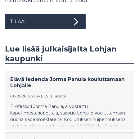
halutessasi perua milloin tahansa.
TILAA
Lue lisää julkaisijalta Lohjan
kaupunki
Elävä ledenda Jorma Panula kouluttamaan
Lohjalle
6.8.2026 12:21:54 EEST
|
Tiedote
Professori Jorma Panula, arvostettu
kapellimestariopettaja, saapuu Lohjalle kouluttamaan
nuoria kapellimestareita. Koulutuksen huipennuksena
on konsertti Laurentius-salissa 3.9.2026 klo 18, jossa
esitetään Beethovenin, Stravinskyn ja Haydnin teoksia.