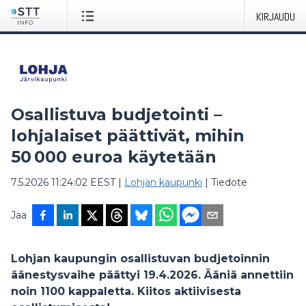
KIRJAUDU
Osallistuva budjetointi –
lohjalaiset päättivät, mihin
50 000 euroa käytetään
7.5.2026 11:24:02 EEST
|
Lohjan kaupunki
|
Tiedote
Jaa
Lohjan kaupungin osallistuvan budjetoinnin
äänestysvaihe päättyi 19.4.2026. Ääniä annettiin
noin 1100 kappaletta. Kiitos aktiivisesta