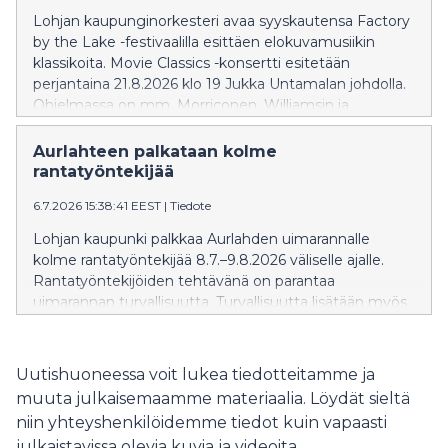
Lohjan kaupunginorkesteri avaa syyskautensa Factory
by the Lake -festivaalilla esittäen elokuvamusiikin
klassikoita. Movie Classics -konsertti esitetään
perjantaina 21.8.2026 klo 19 Jukka Untamalan johdolla.
Ohjelmassa on mm. Morriconen, Williamsin ja
Zimmerin teoksia. Konsertin solistina hurmaa
multilahjakas Maria Ylipää luontevalla olemuksellaan
Aurlahteen palkataan kolme
sekä ilmaisuvoimaisella ja herkällä äänellään. Niin
rantatyöntekijää
teatterin, television, elokuvien, musikaalien kuin
6.7.2026 15:38:41 EEST
|
Tiedote
monipuolisten musiikkiprojektien koulima taiteilija
antaa jokaiseen esiintymiseensä oman, läsnä olevan ja
Lohjan kaupunki palkkaa Aurlahden uimarannalle
syvästi tunteisiin vetoavan sävynsä. Konsertin juontaa
kolme rantatyöntekijää 8.7.–9.8.2026 väliselle ajalle.
tunnettu näyttelijä Krista Kosonen. Liput ennakkoon
Rantatyöntekijöiden tehtävänä on parantaa
myy NetTicket. Tule ajoissa paikalle, koska klo 17
uimarannan turvallisuutta. Turvallisuutta lisätään myös
esiintyy Cellomania Ilmaiskonsertissa! Katso koko
kylteillä ja levähdysalustoilla.
festivaalin ohjelma fbtl.fi
Uutishuoneessa voit lukea tiedotteitamme ja
muuta julkaisemaamme materiaalia. Löydät sieltä
niin yhteyshenkilöidemme tiedot kuin vapaasti
julkaistavissa olevia kuvia ja videoita.