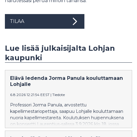
halutessasi perua milloin tahansa.
TILAA
Lue lisää julkaisijalta Lohjan
kaupunki
Elävä ledenda Jorma Panula kouluttamaan
Lohjalle
6.8.2026 12:21:54 EEST
|
Tiedote
Professori Jorma Panula, arvostettu
kapellimestariopettaja, saapuu Lohjalle kouluttamaan
nuoria kapellimestareita. Koulutuksen huipennuksena
on konsertti Laurentius-salissa 3.9.2026 klo 18, jossa
esitetään Beethovenin, Stravinskyn ja Haydnin teoksia.