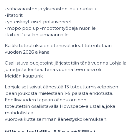
• vähävaraisten ja yksinäisten jouluruokailu
• iltatorit
• yhteiskäyttöiset polkuveneet
• mopo pop up -moottorityöpaja nuorille
• laituri Pusulan uimarannalle.
Kaikki toteutukseen etenevät ideat toteutetaan
vuoden 2026 aikana.
Osallistuva budjetointi järjestettiin tänä vuonna Lohjalla
jo neljättä kertaa. Tänä vuonna teemana oli
Meidän kaupunki.
Lohjalaiset saivat äänestää 13 toteuttamiskelpoisen
idean joukosta mielestään 1-5 parasta ehdotusta.
Edellisvuoden tapaan äänestäminen
toteutettiin osallistavalla Howspace-alustalla, joka
mahdollistaa
vuorovaikutteisemman äänestyskokemuksen.