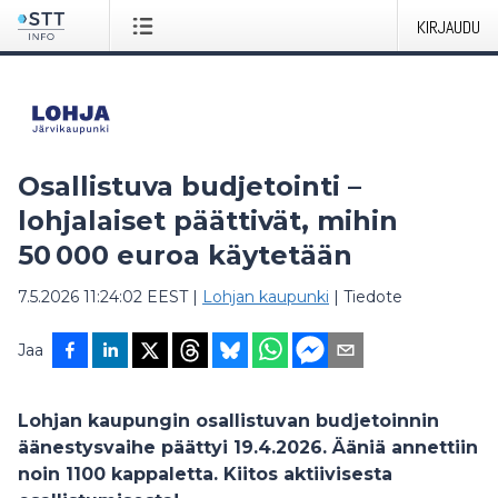
KIRJAUDU
Osallistuva budjetointi –
lohjalaiset päättivät, mihin
50 000 euroa käytetään
7.5.2026 11:24:02 EEST
|
Lohjan kaupunki
|
Tiedote
Jaa
Lohjan kaupungin osallistuvan budjetoinnin
äänestysvaihe päättyi 19.4.2026. Ääniä annettiin
noin 1100 kappaletta. Kiitos aktiivisesta