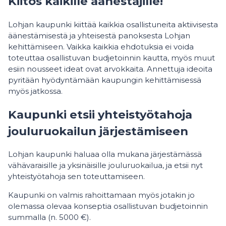
Kiitos kaikille äänestäjille!
Lohjan kaupunki kiittää kaikkia osallistuneita aktiivisesta
äänestämisestä ja yhteisestä panoksesta Lohjan
kehittämiseen. Vaikka kaikkia ehdotuksia ei voida
toteuttaa osallistuvan budjetoinnin kautta, myös muut
esiin nousseet ideat ovat arvokkaita. Annettuja ideoita
pyritään hyödyntämään kaupungin kehittämisessä
myös jatkossa.
Kaupunki etsii yhteistyötahoja
jouluruokailun järjestämiseen
Lohjan kaupunki haluaa olla mukana järjestämässä
vähävaraisille ja yksinäisille jouluruokailua, ja etsii nyt
yhteistyötahoja sen toteuttamiseen.
Kaupunki on valmis rahoittamaan myös jotakin jo
olemassa olevaa konseptia osallistuvan budjetoinnin
summalla (n. 5000 €).