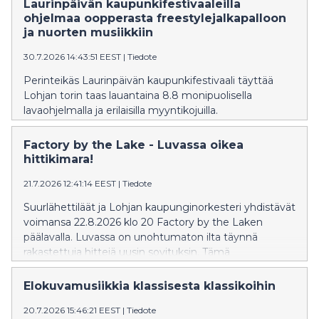
Solistina Emil Holmström. Liput ennakkoon
Laurinpäivän kaupunkifestivaaleilla
NetTicketistä.
ohjelmaa oopperasta freestylejalkapalloon
ja nuorten musiikkiin
30.7.2026 14:43:51 EEST
|
Tiedote
Perinteikäs Laurinpäivän kaupunkifestivaali täyttää
Lohjan torin taas lauantaina 8.8 monipuolisella
lavaohjelmalla ja erilaisilla myyntikojuilla.
Factory by the Lake - Luvassa oikea
hittikimara!
21.7.2026 12:41:14 EEST
|
Tiedote
Suurlähettiläät ja Lohjan kaupunginorkesteri yhdistävät
voimansa 22.8.2026 klo 20 Factory by the Laken
päälavalla. Luvassa on unohtumaton ilta täynnä
rakastettuja hittejä uusin sovituksin. Tämä
ainutlaatuinen konsertti kutsuu yleisön laulamaan ja
tunnelmoimaan. Liput saatavilla NetTicket.fi-sivustolla.
Elokuvamusiikkia klassisesta klassikoihin
Lisätiedot: fbtl.fi.
20.7.2026 15:46:21 EEST
|
Tiedote