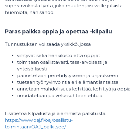
superarvokasta työtä, joka muuten jäisi vaille julkista
huomiota, hän sanoo.
Paras paikka oppia ja opettaa -kilpailu
Tunnustuksen voi saada yksikkö, jossa
viihtyvät sekä henkilöstö että oppijat
toimitaan osallistavasti, tasa-arvoisesti ja
yhteisöllisesti
panostetaan perehdytykseen ja ohjaukseen
tuetaan työhyvinvointia eri elämäntilanteissa
annetaan mahdollisuus kehittää, kehittyä ja oppia
noudatetaan palvelussuhteen ehtoja
Lisätietoa kilpailusta ja aiemmista palkituista:
https://www.oaj.fi/oaj/osallistu-
toimintaan/OAJ_palkitsee/