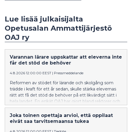
Lue lisää julkaisijalta
Opetusalan Ammattijärjestö
OAJ ry
Varannan lärare uppskattar att eleverna inte
får det stöd de behöver
4.8.2026 12:00:00 EEST
|
Pressmeddelande
Reformen av stödet för lärande och skolgång som
trädde i kraft för ett år sedan, skulle stärka elevernas
rätt att få det stöd de behöver på ett likvärdigt sätt i
hela landet. En enkät OAJ har gjort bland rektorer och
lärare visar att oklarheter i lagtolkningen gör att
många elever blir utan det stöd som behövs. OAJ
Joka toinen opettaja arvioi, että oppilaat
kräver att utbildningsanordnarna säkerställer att stödet
eivät saa tarvitsemaansa tukea
för lärande och skolgång genomförs i alla kommuner
4.8.2026 12:00:00 EEST
|
Tiedote