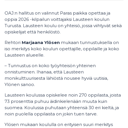
OAJ:n hallitus on valinnut Paras paikka opettaa ja
oppia 2026 -kilpailun voittajaksi Lausteen koulun
Turusta. Lausteen koulu on yhteisö, jossa viihtyvät sekä
opiskelijat että henkilöstö.
Rehtori
Marjaana Ylösen
mukaan tunnustuksella on
iso merkitys koko koulun opettajille, oppilaille ja koko
Lausteen alueelle.
– Tunnustus on koko työyhteisön yhteinen
onnistuminen. Ihanaa, että Lausteen
monikulttuurisesta lähiöstä nousee hyviä uutisia,
Ylönen sanoo.
Lausteen koulussa opiskelee noin 270 oppilasta, joista
73 prosenttia puhuu äidinkielenään muuta kuin
suomea. Koulussa puhutaan yhteensä 30 eri kieltä, ja
noin puolella oppilaista on jokin tuen tarve.
Ylösen mukaan koululla on erityisen suuri merkitys