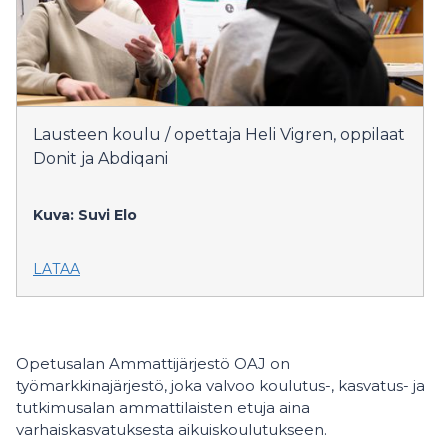
Lausteen koulu / opettaja Heli Vigren, oppilaat
Donit ja Abdiqani
Kuva: Suvi Elo
LATAA
Opetusalan Ammattijärjestö OAJ on
työmarkkinajärjestö, joka valvoo koulutus-, kasvatus- ja
tutkimusalan ammattilaisten etuja aina
varhaiskasvatuksesta aikuiskoulutukseen.