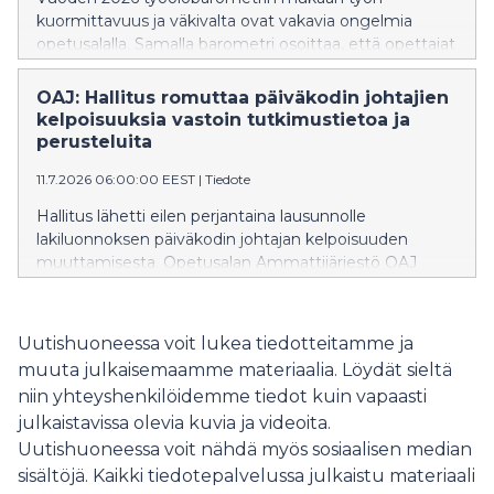
kuormittavuus ja väkivalta ovat vakavia ongelmia
opetusalalla. Samalla barometri osoittaa, että opettajat
ovat aiempaa tyytyväisempiä työoloihinsa.
OAJ: Hallitus romuttaa päiväkodin johtajien
kelpoisuuksia vastoin tutkimustietoa ja
perusteluita
11.7.2026 06:00:00 EEST
|
Tiedote
Hallitus lähetti eilen perjantaina lausunnolle
lakiluonnoksen päiväkodin johtajan kelpoisuuden
muuttamisesta. Opetusalan Ammattijärjestö OAJ
kritisoi voimakkaasti hallituksen päätöstä väljentää
päiväkodinjohtajien kelpoisuusvaatimuksia vastoin
tutkittua tietoa ja ilman muutostarvetta.
Uutishuoneessa voit lukea tiedotteitamme ja
muuta julkaisemaamme materiaalia. Löydät sieltä
niin yhteyshenkilöidemme tiedot kuin vapaasti
julkaistavissa olevia kuvia ja videoita.
Uutishuoneessa voit nähdä myös sosiaalisen median
sisältöjä. Kaikki tiedotepalvelussa julkaistu materiaali