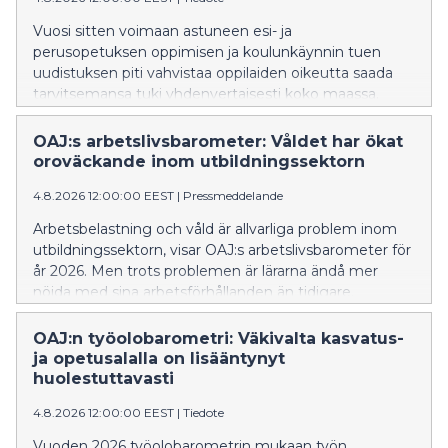
och skolor i enlighet med lagstiftningen och
Undervisnings- och kulturministeriets anvisningar.
Vuosi sitten voimaan astuneen esi- ja
perusopetuksen oppimisen ja koulunkäynnin tuen
uudistuksen piti vahvistaa oppilaiden oikeutta saada
tarvitsemansa tuki yhdenvertaisesti koko maassa.
OAJ:n rehtoreille ja opettajille tekemä kysely osoittaa,
että lain tulkintaan liittyvät epäselvyydet estävät
OAJ:s arbetslivsbarometer: Våldet har ökat
monia oppilaita saamasta tarvitsemaansa tukea. OAJ
oroväckande inom utbildningssektorn
vaatii, että opetuksen järjestäjät varmistavat
4.8.2026 12:00:00 EEST
|
Pressmeddelande
toteuttavansa oppimisen ja koulunkäynnin tukea
OKM:n ohjeistuksen ja lain mukaisesti kaikissa kunnissa
Arbetsbelastning och våld är allvarliga problem inom
ja kouluissa.
utbildningssektorn, visar OAJ:s arbetslivsbarometer för
år 2026. Men trots problemen är lärarna ändå mer
nöjda med sina arbetsförhållanden än tidigare.
OAJ:n työolobarometri: Väkivalta kasvatus-
ja opetusalalla on lisääntynyt
huolestuttavasti
4.8.2026 12:00:00 EEST
|
Tiedote
Vuoden 2026 työolobarometrin mukaan työn