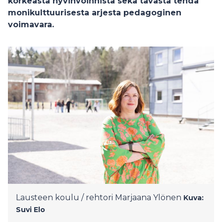
korkeasta hyvinvoinnista sekä tavasta tehdä
monikulttuurisesta arjesta pedagoginen
voimavara.
Lausteen koulu / rehtori Marjaana Ylönen
Kuva:
Suvi Elo