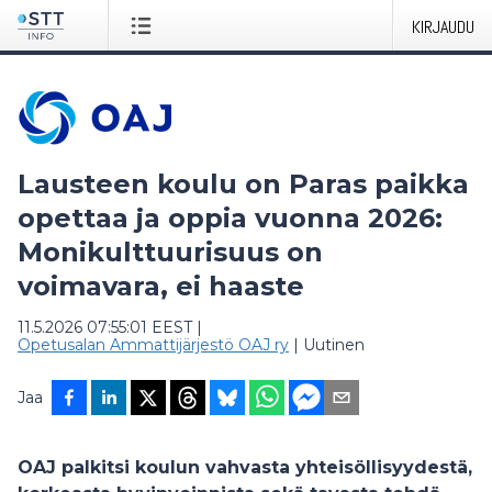
KIRJAUDU
Lausteen koulu on Paras paikka
opettaa ja oppia vuonna 2026:
Monikulttuurisuus on
voimavara, ei haaste
11.5.2026 07:55:01 EEST
|
Opetusalan Ammattijärjestö OAJ ry
|
Uutinen
Jaa
OAJ palkitsi koulun vahvasta yhteisöllisyydestä,