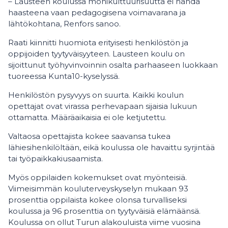
– Lausteen koulussa monikulttuurisuutta ei nähdä
haasteena vaan pedagogisena voimavarana ja
lähtökohtana, Renfors sanoo.
Raati kiinnitti huomiota erityisesti henkilöstön ja
oppijoiden tyytyväisyyteen. Lausteen koulu on
sijoittunut työhyvinvoinnin osalta parhaaseen luokkaan
tuoreessa Kunta10-kyselyssä.
Henkilöstön pysyvyys on suurta. Kaikki koulun
opettajat ovat virassa perhevapaan sijaisia lukuun
ottamatta. Määräaikaisia ei ole ketjutettu.
Valtaosa opettajista kokee saavansa tukea
lähiesihenkilöltään, eikä koulussa ole havaittu syrjintää
tai työpaikkakiusaamista.
Myös oppilaiden kokemukset ovat myönteisiä.
Viimeisimmän kouluterveyskyselyn mukaan 93
prosenttia oppilaista kokee olonsa turvalliseksi
koulussa ja 96 prosenttia on tyytyväisiä elämäänsä.
Koulussa on ollut Turun alakouluista viime vuosina