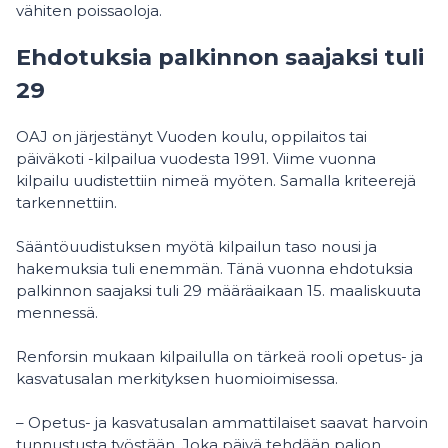
vähiten poissaoloja.
Ehdotuksia palkinnon saajaksi tuli
29
OAJ on järjestänyt Vuoden koulu, oppilaitos tai
päiväkoti -kilpailua vuodesta 1991. Viime vuonna
kilpailu uudistettiin nimeä myöten. Samalla kriteerejä
tarkennettiin.
Sääntöuudistuksen myötä kilpailun taso nousi ja
hakemuksia tuli enemmän. Tänä vuonna ehdotuksia
palkinnon saajaksi tuli 29 määräaikaan 15. maaliskuuta
mennessä.
Renforsin mukaan kilpailulla on tärkeä rooli opetus- ja
kasvatusalan merkityksen huomioimisessa.
– Opetus- ja kasvatusalan ammattilaiset saavat harvoin
tunnustusta työstään. Joka päivä tehdään paljon