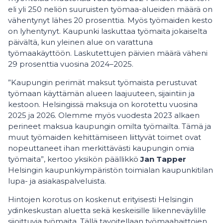
eli yli 250 neliön suuruisten työmaa-alueiden määrä on
vähentynyt lähes 20 prosenttia. Myös työmaiden kesto
on lyhentynyt. Kaupunki laskuttaa työmaita jokaiselta
päivältä, kun yleinen alue on varattuna
työmaakäyttöön. Laskutettujen päivien määrä väheni
29 prosenttia vuosina 2024–2025.
”Kaupungin perimät maksut työmaista perustuvat
työmaan käyttämän alueen laajuuteen, sijaintiin ja
kestoon. Helsingissä maksuja on korotettu vuosina
2025 ja 2026. Olemme myös vuodesta 2023 alkaen
perineet maksua kaupungin omilta työmailta. Tämä ja
muut työmaiden kehittämiseen liittyvät toimet ovat
nopeuttaneet ihan merkittävästi kaupungin omia
työmaita”, kertoo yksikön päällikkö
Jan Tapper
Helsingin kaupunkiympäristön toimialan kaupunkitilan
lupa- ja asiakaspalveluista.
Hintojen korotus on koskenut erityisesti Helsingin
ydinkeskustan aluetta sekä keskeisille liikenneväylille
sijoittuvia työmaita. Tällä tavoitellaan työmaahaittojen