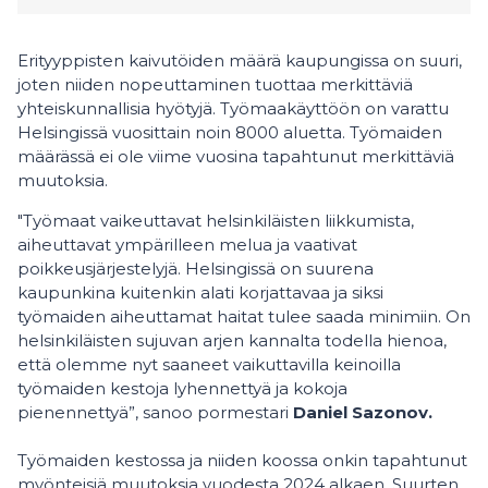
Erityyppisten kaivutöiden määrä kaupungissa on suuri,
joten niiden nopeuttaminen tuottaa merkittäviä
yhteiskunnallisia hyötyjä. Työmaakäyttöön on varattu
Helsingissä vuosittain noin 8000 aluetta. Työmaiden
määrässä ei ole viime vuosina tapahtunut merkittäviä
muutoksia.
"Työmaat vaikeuttavat helsinkiläisten liikkumista,
aiheuttavat ympärilleen melua ja vaativat
poikkeusjärjestelyjä. Helsingissä on suurena
kaupunkina kuitenkin alati korjattavaa ja siksi
työmaiden aiheuttamat haitat tulee saada minimiin. On
helsinkiläisten sujuvan arjen kannalta todella hienoa,
että olemme nyt saaneet vaikuttavilla keinoilla
työmaiden kestoja lyhennettyä ja kokoja
pienennettyä”, sanoo pormestari
Daniel Sazonov.
Työmaiden kestossa ja niiden koossa onkin tapahtunut
myönteisiä muutoksia vuodesta 2024 alkaen. Suurten