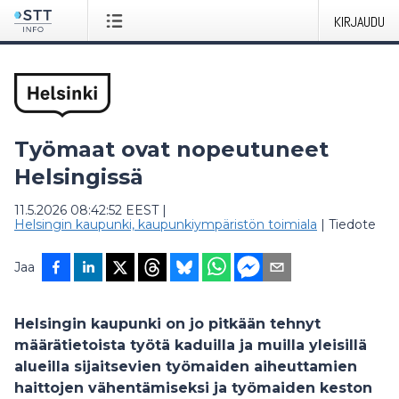
KIRJAUDU
Työmaat ovat nopeutuneet
Helsingissä
11.5.2026 08:42:52 EEST
|
Helsingin kaupunki, kaupunkiympäristön toimiala
|
Tiedote
Jaa
Helsingin kaupunki on jo pitkään tehnyt
määrätietoista työtä kaduilla ja muilla yleisillä
alueilla sijaitsevien työmaiden aiheuttamien
haittojen vähentämiseksi ja työmaiden keston