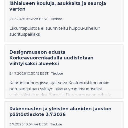
lähialueen kouluja, asukkaita ja seuroja
varten
27.7.2026 16:31:28 EEST
|
Tiedote
Liikuntapuistoa ei suunniteltu huippu-urheilun
suorituspaikaksi.
Designmuseon edusta
Korkeavuorenkadulla uudistetaan
viihtyisäksi alueeksi
24.7.2026 10:50:15 EEST
|
Tiedote
Kaartinkaupungissa sijaitseva Koulupuistikon aukio
peruskorjataan syksyn aikana ympärivuotiseksi
viihtyisäksi alueeksi. Samalla Designmuseon edusta
Korkeavuorenkadulla ja Merimiehenkadulla
rauhoitetaan aiempaa kävelijäystävällisemmäksi, ja
Rakennusten ja yleisten alueiden jaoston
katujen kunnallistekniikkaa uusitaan.
päätöstiedote 3.7.2026
3.7.2026 10:54:44 EEST
|
Tiedote