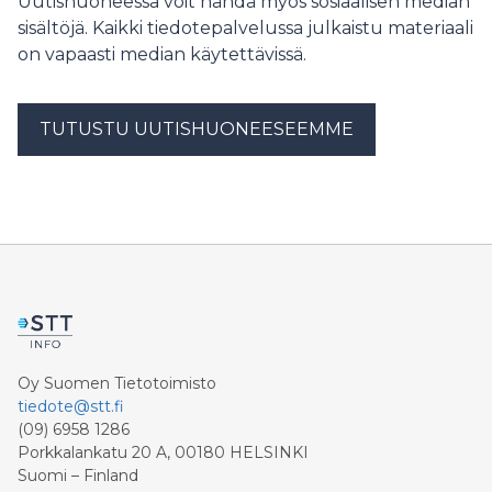
Uutishuoneessa voit nähdä myös sosiaalisen median
sisältöjä. Kaikki tiedotepalvelussa julkaistu materiaali
on vapaasti median käytettävissä.
TUTUSTU UUTISHUONEESEEMME
Oy Suomen Tietotoimisto
tiedote@stt.fi
(09) 6958 1286
Porkkalankatu 20 A, 00180 HELSINKI
Suomi – Finland