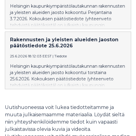
Helsingin kaupunkiympäristölautakunnan rakennusten
ja yleisten alueiden jaosto kokoontui Perjantaina
3.7.2026. Kokouksen päätöstiedote (yhteenveto
tehdyistä päätöksistä) on julkaistu kaupungin
verkkosivuilla: Päätöstiedote » Päätöstiedote näkyy
verkkosivuilla siihen asti kun kokouksen pöytäkirja
Rakennusten ja yleisten alueiden jaoston
julkaistaan. Pöytäkirja korvaa
päätöstiedote 25.6.2026
valmistuttuaan päätöstiedotteen. Rakennusten ja
25.6.2026 18:12:03 EEST
|
Tiedote
yleisten alueiden jaoston seuraava kokous on torstaina
20.8.2026.
Helsingin kaupunkiympäristölautakunnan rakennusten
ja yleisten alueiden jaosto kokoontui torstaina
25.6.2026. Kokouksen päätöstiedote (yhteenveto
tehdyistä päätöksistä) on julkaistu kaupungin
verkkosivuilla: Päätöstiedote » Päätöstiedote näkyy
verkkosivuilla siihen asti kun kokouksen pöytäkirja
julkaistaan. Pöytäkirja korvaa
Uutishuoneessa voit lukea tiedotteitamme ja
valmistuttuaan päätöstiedotteen. Rakennusten ja
muuta julkaisemaamme materiaalia. Löydät sieltä
yleisten alueiden jaoston seuraava kokous on
niin yhteyshenkilöidemme tiedot kuin vapaasti
perjantaina 3.7.2026.
julkaistavissa olevia kuvia ja videoita.